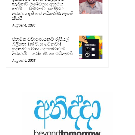
කැබිනට් මණ්ඩලය අනුමත
කරයි… කිසිවකුට කන්දීමට
අවශ්‍ය නැති බව අධිකරණ ඇමති
කියයි
August 4, 2026
ජනමත විචාරණයකට රුපියල්
බිලියන 1ක් වැය වෙනවා!
සූදානමට මාස දෙකහමාරක්
අවශ්‍යයි – රෝහණ හෙට්ටිආච්චි
August 4, 2026