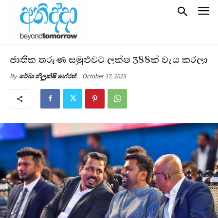
ජාතික තරුණ සමුළුවට ලක්ෂ 388ක් වැය කරලා
October 17, 2025
By
රේඛා නිලුක්ෂි හේරත්