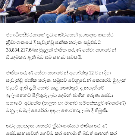
ජනාධිපතිවරයාගේ ප්‍රධානත්වයෙන් සුගතදාස ගෘහස්ථ
ක්‍රිඩාංගණයේ දී පැවැත්වූ ජාතික තරුණ සමුළුවට
38,834,217.64ක මුදලක් ජාතික තරුණ සේවා සභාවෙන්
වියදම්කර ඇති බව එම සභාව පවසයි.
ජාතික තරුණ සේවා සභාවෙන් අගෝස්තු 12 වන දින
පැවැත්වූ ජාතික තරුණ සමුළුව වෙනුවෙන් කොතරම් මුදලක්
වැයවී ඇති දැයි යොමු කළ තොරතුරු දැනගැනීමේ
ඉල්ලුපතකට පිලිතුරු ලබා දෙමින් ජාතික තරුණ සේවා
සභාවේ අධ්‍යක්ෂ (පාලන හා මානව සම්පත්කළමණාකරණ)
මනුල චමල් පෙරේරා අදාල තොරතුරු ලබා දී තිබුණි.
තවද සුගතදාස ගෘහස්ථ ක්‍රීඩාංගණයට ජාතික තරුණ
සේවාසභාවෙන් ගෙවීම් කර නොමැති බවත් සදහන් කර