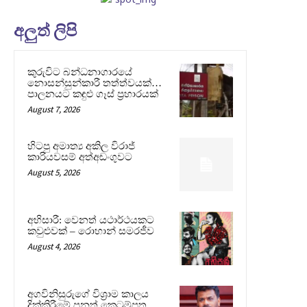
අලුත් ලිපි
කුරුවිට බන්ධනාගාරයේ
නොසන්සුන්කාරී තත්ත්වයක්…
පාලනයට කඳුළු ගෑස් ප්‍රහාරයක්
August 7, 2026
හිටපු අමාත්‍ය අකිල විරාජ්
කාරියවසම් අත්අඩංගුවට
August 5, 2026
අභිසාරී: වෙනත් යථාර්ථයකට
කවුළුවක් – රොහාන් සමරජීව
August 4, 2026
අගවිනිසුරුගේ විශ්‍රාම කාලය
දික්කිරීමේ පනත් කෙටුම්පත