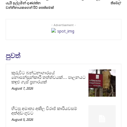
යැයි ඉල්ලමින් ගුණරත්න
තිබේද?
වන්නිනායකගෙන් රිට් පෙත්සමක්
- Advertisement -
පුවත්
කුරුවිට බන්ධනාගාරයේ
නොසන්සුන්කාරී තත්ත්වයක්… පාලනයට
කඳුළු ගෑස් ප්‍රහාරයක්
August 7, 2026
හිටපු අමාත්‍ය අකිල විරාජ් කාරියවසම්
අත්අඩංගුවට
August 5, 2026