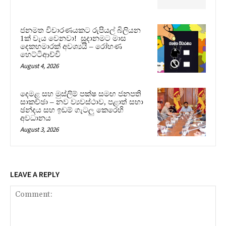
ජනමත විචාරණයකට රුපියල් බිලියන
1ක් වැය වෙනවා! සූදානමට මාස
දෙකහමාරක් අවශ්‍යයි – රෝහණ
හෙට්ටිආච්චි
August 4, 2026
දෙමළ සහ මුස්ලිම් පක්ෂ සමඟ ජනපති
සාකච්ඡා – නව ව්‍යවස්ථාව, පළාත් සභා
ඡන්දය සහ ඉඩම් ගැටලු කෙරෙහි
අවධානය
August 3, 2026
LEAVE A REPLY