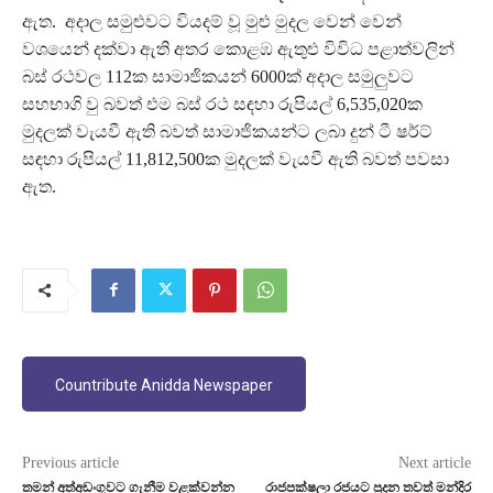
ඇත. අදාල සමුළුවට වියදම් වූ මුළු මුදල වෙන් වෙන්
වශයෙන් දක්වා ඇති අතර කොළඹ ඇතුළු විවිධ පළාත්වලින්
බස් රථවල 112ක සාමාජිකයන් 6000ක් අදාල සමුලුවට
සහභාගි වු බවත් එම බස් රථ සඳහා රුපියල් 6,535,020ක
මුදලක් වැයවී ඇති බවත් සාමාජිකයන්ට ලබා දුන් ටී ෂර්ට්
සඳහා රුපියල් 11,812,500ක මුදලක් වැයවී ඇති බවත් පවසා
ඇත.
Countribute Anidda Newspaper
Previous article
Next article
තමන් අත්අඩංගුවට ගැනීම වළක්වන්න
රාජපක්ෂලා රජයට පුදන තවත් මන්දිර