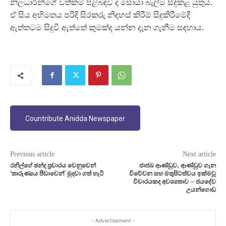
නිලධාරීන්ගේ වත්කම් පිළිබඳව ද සොයා බැලීම සිදුකළ යුතුය.
ඒ සිය අභිමතය පරිදි සිරකරු නිදහස් කිරීම් සිදුකිරීමේදී
ඇත්තටම සිදුවී ඇත්තේ කුමක්ද යන්න දැන ගැනීම සඳහාය.
Countribute Anidda Newspaper
Previous article
Next article
රනිල්ගේ ඡන්ද ප්‍රචාරය වෙනුවෙන්
ජාජබ ආණ්ඩුව, ආණ්ඩුව ගැන
‘තාරුණ්‍යය පීඩාවෙන්’ මුදවා ගත් හැටි
විවේචන සහ මතුපිටත්වය ඉක්මවූ
විචාරයකද අවශ්‍යතාව – ජයදේව
උයන්ගොඩ
- Advertisement -