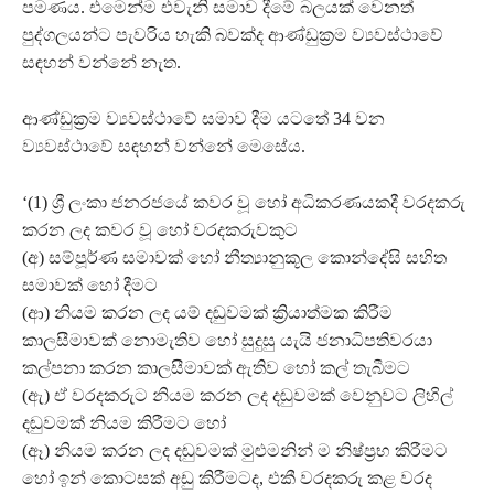
පමණය. එමෙන්ම එවැනි සමාව දීමේ බලයක් වෙනත්
පුද්ගලයන්ට පැවරිය හැකි බවක්ද ආණ්ඩුක්‍රම ව්‍යවස්ථාවේ
සඳහන් වන්නේ නැත.
ආණ්ඩුක්‍රම ව්‍යවස්ථාවේ සමාව දීම යටතේ 34 වන
ව්‍යවස්ථාවේ සඳහන් වන්නේ මෙසේය.
‘(1) ශ්‍රී ලංකා ජනරජයේ කවර වූ හෝ අධිකරණයකදී වරදකරු
කරන ලද කවර වූ හෝ වරදකරුවකුට
(අ) සම්පූර්ණ සමාවක් හෝ නීත්‍යානුකූල කොන්දේසි සහිත
සමාවක් හෝ දීමට
(ආ) නියම කරන ලද යම් දඬුවමක් ක්‍රියාත්මක කිරීම
කාලසීමාවක් නොමැතිව හෝ සුදුසු යැයි ජනාධිපතිවරයා
කල්පනා කරන කාලසීමාවක් ඇතිව හෝ කල් තැබීමට
(ඇ) ඒ වරදකරුට නියම කරන ලද දඬුවමක් වෙනුවට ලිහිල්
දඬුවමක් නියම කිරීමට හෝ
(ඈ) නියම කරන ලද දඬුවමක් මුළුමනින් ම නිෂ්ප්‍රභ කිරීමට
හෝ ඉන් කොටසක් අඩු කිරීමටද, එකී වරදකරු කළ වරද