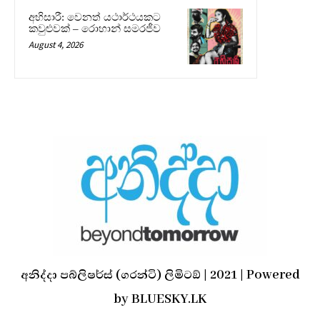
අභිසාරී: වෙනත් යථාර්ථයකට
කවුළුවක් – රොහාන් සමරජීව
August 4, 2026
අනිද්දා පබ්ලිෂර්ස් (ගරන්ටි) ලිමිටඞ් | 2021 | Powered
by BLUESKY.LK