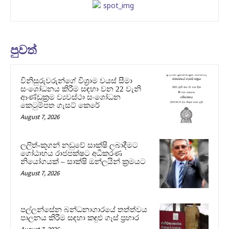
පුවත්
විනිසුරුවරුන්ගේ විශ්‍රාම වයස් සීමා
සංශෝධනය කිරීම සඳහා වන 22 වැනි
ආණ්ඩුක්‍රම ව්‍යවස්ථා සංශෝධන
කෙටුම්පත ගැසට් කෙරේ
August 7, 2026
ලලිත්-කූගන් නඩුවේ සාක්ෂි ලබාදීමට
ගෝඨාභය රාජපක්ෂට අධිකරණ
නියෝගයක් – සාක්ෂි ඔන්ලයින් ක්‍රමයට
August 7, 2026
පල්ලන්සේන බන්ධනාගාරයේ තත්ත්වය
පාලනය කිරීම සඳහා කඳුළු ගෑස් ප්‍රහාර