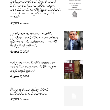
විනිසුරුවරුන්ගේ විශ්‍රාම වයස්
සීමා සංශෝධනය කිරීම සඳහා
වන 22 වැනි ආණ්ඩුක්‍රම ව්‍යවස්ථා
සංශෝධන කෙටුම්පත ගැසට්
කෙරේ
August 7, 2026
ලලිත්-කූගන් නඩුවේ සාක්ෂි
ලබාදීමට ගෝඨාභය රාජපක්ෂට
අධිකරණ නියෝගයක් – සාක්ෂි
ඔන්ලයින් ක්‍රමයට
August 7, 2026
පල්ලන්සේන බන්ධනාගාරයේ
තත්ත්වය පාලනය කිරීම සඳහා
කඳුළු ගෑස් ප්‍රහාර
August 7, 2026
හිටපු අමාත්‍ය අකිල විරාජ්
කාරියවසම් අත්අඩංගුවට
August 5, 2026