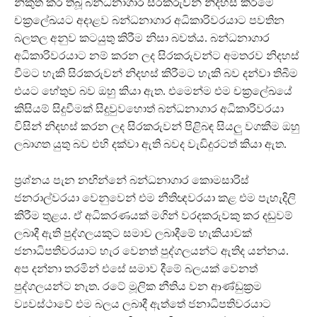
නිකුත් කර තිබූ බන්ධනාගාර සිරකරුවන් නිදහස් කිරීමේ
චක්‍රලේඛයට අදාළව බන්ධනාගාර අධිකාරිවරයාට පවතින
බලතල අනුව කටයුතු කිරීම නිසා බවත්ය. බන්ධනාගාර
අධිකාරිවරයාට නම් කරන ලද සිරකරුවන්ට අමතරව නිදහස්
වීමට හැකි සිරකරුවන් නිදහස් කිරීමට හැකි බව දන්වා තිබීම
එයට හේතුව බව ඔහු කියා ඇත. එමෙන්ම එම චක්‍රලේඛයේ
කිසියම් සිදුවීමක් සිදුවුවහොත් බන්ධනාගාර අධිකාරිවරයා
විසින් නිදහස් කරන ලද සිරකරුවන් පිළිබඳ සියලු වගකීම ඔහු
ලබාගත යුතු බව එහි දක්වා ඇති බවද වැඩිදුරටත් කියා ඇත.
ප්‍රශ්නය පැන නඟින්නේ බන්ධනාගාර කොමසාරිස්
ජනරාල්වරයා වෙනුවෙන් එම නීතිඥවරයා කළ එම පැහැදිලි
කිරීම තුළය. ඒ අධිකරණයක් මගින් වරදකරුවකු කර දඬුවම්
ලබාදී ඇති පුද්ගලයකුට සමාව ලබාදීමේ හැකියාවක්
ජනාධිපතිවරයාට හැර වෙනත් පුද්ගලයන්ට ඇතිද යන්නය.
අප දන්නා තරමින් එසේ සමාව දීමේ බලයක් වෙනත්
පුද්ගලයන්ට නැත. රටේ මූලික නීතිය වන ආණ්ඩුක්‍රම
ව්‍යවස්ථාවේ එම බලය ලබාදී ඇත්තේ ජනාධිපතිවරයාට