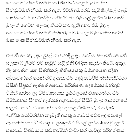
නොගෙවන්නේ නම් මාස 06ක බරපතළ වැඩ සහිත
සිරදඬුවමක් නියම කර ඇත. ඊටත් අමතරව පැමිණිල්ලේ පළමු
සාක්ෂිකරු වන වින්දිත පාර්ශ්වයට රුපියල් ලක්ෂ 20ක වන්දි
මුදලක් ගෙවන ලෙසද නියම කර ඇති අතර එම මුදල
නොගෙවන්නේ නම් විත්තිකරුට බරපතළ වැඩ සහිත තවත්
මාස 06ක සිරදඬුවමක් නියම කර ඇත.
එම නියම කළ දඩ මුදල් හා වන්දි මුදල් ගෙවීම සම්බන්ධයෙන්
සලකා බැලීමට එම නඩුව යළි ජුනි 04 දින කැඳවා තිබේ. අතුල
තිලකරත්න යන විත්තිකරු නීතිඥයෙකු මාර්ගයෙන් එදින
අධිකරණයේ පෙනී සිටිද ඇත. එම නඩු පැවරීම නීතිපතිවරයා
විසින් සිදුකර ඇත්තේ අපරාධ පරීක්ෂණ දෙපාර්තමේන්තුව
විසින් කරන ලද විමර්ශනයක ප්‍රතිඵලයක් වශයෙන්ය. එම
විමර්ශනය සිදුකර ඇත්තේ අනුරාධපුර සීඩීබී මූල්‍ය ආයතනයේ
කළමනාකරු වශයෙන් කටයුතු කළ විත්තිකරුට අරුණ
ඉන්දික සෝමරත්න නැමැති අයකු කොටස් වෙළෙඳ පොළේ
ආයෝජනය කිරීම සඳහා ලබාදුන් රුපියල් ලක්ෂ 40ක මුදලක්
සාපරාධ විශ්වාසය කඩකරමින් වංචා කර සාවද්‍ය පරිහරණය