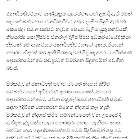
ජනාධිපතිවරයාට ආණ්ඩුක්‍රම ව්‍යවස්ථාවෙන් ලබාදී ඇති එවන්
බලයක් බන්ධනාගාර අධිකාරිවරයකුට ලැබීම සිදුවී ඇත්තේ
කෙසේද? එය ආපස්සට නැවත සොයා බැලිය යුතු තත්වයකි.
නියෝජ්‍ය සොලිසිටර් ජනරාල් දිලීප පීරිස් අධිකරණයේදී කියා
තිබුනේ මේ ආකාරයට ජනාධිපතිවරයාගේ අනුමැතියෙන්
තොරව නිදහස් කර ඇති සිරකරුවන් පිළිබඳ අපරාධ පරීක්ෂණ
දෙපාර්තමේන්තුව තවදුරටත් විමර්ශන සිදුකරමින් පවතින
බවයි.
සිරකරුවන් ජනාධිපති සමාව යටතේ නිදහස් කිරීම
සම්බන්ධයෙන් අධිකරණ අමාත්‍යාංශය බන්ධනාගාර
දෙපාර්තමේන්තුවට යවන චක්‍රලේඛයේ ජනාධිපති සමාව
සඳහා ඉදිරිපත් නොකරන එහෙත් නිදහස් කළ හැකි
සිරකරුවන් නිදහස් කිරීම සම්බන්ධයෙන් වන උපදෙස් දී
ඇතිද නැද්ද යන්න ගැන තොරතුරු සොයා ගැනීමට නැත.
බන්ධනාගාර දෙපාර්තමේන්තුව මෙම සිදුවීමෙන් පසු මේ
දක්වා ඒ සම්බන්ධයෙන් පැහැදිලි කරමින් නිල නිවේදනයක්