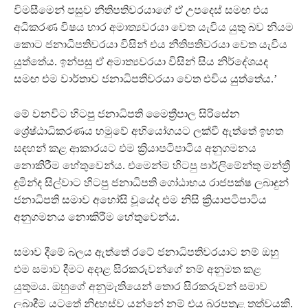
විමසීමෙන් පසුව නීතිපතිවරයාගේ ඒ උපදෙස් සමඟ එය
අධිකරණ විෂය භාර අමාත්‍යවරයා වෙත යැවිය යුතු බව නියම
කොට ජනාධිපතිවරයා විසින් එය නීතිපතිවරයා වෙත යැවිය
යුත්තේය. ඉන්පසු ඒ අමාත්‍යවරයා විසින් සිය නිර්දේශයද
සමඟ එම වාර්තාව ජනාධිපතිවරයා වෙත එවිය යුත්තේය.’
මේ වනවිට හිටපු ජනාධිපති මෛත්‍රීපාල සිරිසේන
ශ්‍රේෂ්ඨාධිකරණය හමුවේ අභියෝගයට ලක්වී ඇත්තේ ඉහත
සඳහන් කළ ආකාරයට එම ක්‍රියාපටිපාටිය අනුගමනය
නොකිරීම හේතුවෙන්ය. එමෙන්ම හිටපු පාර්ලිමේන්තු මන්ත්‍රී
දුමින්ද සිල්වාට හිටපු ජනාධිපති ගෝඨාභය රාජපක්ෂ ලබාදුන්
ජනාධිපති සමාව අහෝසි වූයේද එම නිසි ක්‍රියාපටිපාටිය
අනුගමනය නොකිරීම හේතුවෙන්ය.
සමාව දීමේ බලය ඇත්තේ රටේ ජනාධිපතිවරයාට නම් ඔහු
එම සමාව දීමට අදාළ සිරකරුවන්ගේ නම් අනුමත කළ
යුතුමය. ඔහුගේ අනුමැතියෙන් තොර සිරකරුවන් සමාව
ලබාදීම යටතේ නිදහස්ව යන්නේ නම් එය බරපතළ තත්වයකි.