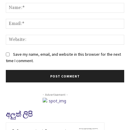
Na
Ema
Web
Save my name, email, and website in this browser for the next
time I comment.
- Advertisement -
අලුත් ලිපි