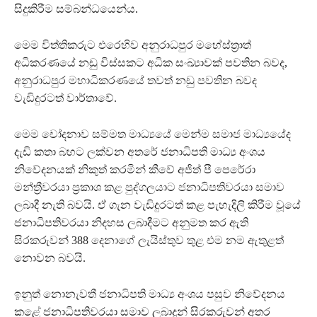
සිදුකිරීම සම්බන්ධයෙන්ය.
මෙම විත්තිකරුට එරෙහිව අනුරාධපුර මහේස්ත්‍රාත්
අධිකරණයේ නඩු විස්සකට අධික සංඛ්‍යාවක් පවතින බවද,
අනුරාධපුර මහාධිකරණයේ තවත් නඩු පවතින බවද
වැඩිදුරටත් වාර්තාවේ.
මෙම චෝදනාව සම්මත මාධ්‍යයේ මෙන්ම සමාජ මාධ්‍යයේද
දැඩි කතා බහට ලක්වන අතරේ ජනාධිපති මාධ්‍ය අංශය
නිවේදනයක් නිකුත් කරමින් කීවේ අජිත් පී පෙරේරා
මන්ත්‍රීවරයා ප්‍රකාශ කළ පුද්ගලයාට ජනාධිපතිවරයා සමාව
ලබාදී නැති බවයි. ඒ ගැන වැඩිදුරටත් කළ පැහැදිලි කිරීම වූයේ
ජනාධිපතිවරයා නිදහස ලබාදීමට අනුමත කර ඇති
සිරකරුවන් 388 දෙනාගේ ලැයිස්තුව තුළ එම නම ඇතුළත්
නොවන බවයි.
ඉනුත් නොනැවතී ජනාධිපති මාධ්‍ය අංශය පසුව නිවේදනය
කළේ ජනාධිපතිවරයා සමාව ලබාදුන් සිරකරුවන් අතර