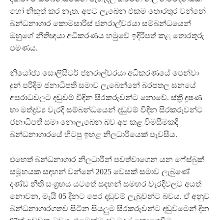
හෝ නිකුත් කර නැත. අපට ලැබෙන එකම තොරතුර වන්නේ
බන්ධනාගාර කොමසාරිස් ජනරාල්වරයා සම්බන්ධයෙන්
ඔහුගේ නීතිඥයා අධිකරණය හමුවේ ඉදිරිපත් කළ තොරතුරු
පමණය.
නියෝජ්‍ය සොලිසිටර් ජනරාල්වරයා අධිකරණයේ පෙන්වා
දුන් පරිදිම ජනාධිපති සමාව ලැබෙන්නේ බරපතල ඝනයේ
අපරාධවලට දඬුවම් විඳින සිරකරුවන්ට නොවේ. ස්ත්‍රී දූෂණ
හා මත්ද්‍රව්‍ය වැරදි සම්බන්ධයෙන් දඬුවම් විඳින සිරකරුවන්ට
ජනාධිපති සමා නොලැබෙන බව අප කළ විමසීමකදී
බන්ධනාගාරයේ හිටපු ඉහළ නිලධාරියෙක් පැවසීය.
එහෙත් බන්ධනාගාර නිලධාරීන් පවත්වාගෙන යන ෆේස්බුක්
සමූහයක සඳහන් වන්නේ 2025 වෙසක් සමාව ලැබුණේ
දණ්ඩ නීති සංග්‍රහය යටතේ සඳහන් සමහර වැරදිවලට අයත්
නොවන, මැයි 05 දිනට පෙර දඬුවම් ලැබුවන්ට බවය. ඒ අනුව
බන්ධනාගාරගතව සිටින සියලුම සිරකරුවන්ට දඬුවමෙන් දින