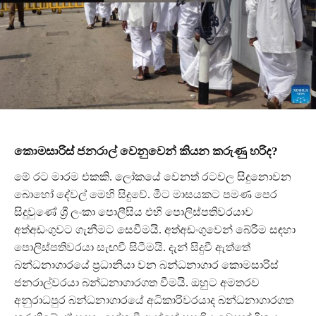
කොමසාරිස් ජනරාල් වෙනුවෙන් කියන කරුණු හරිද?
මේ රට මාරම එකකි. ලෝකයේ වෙනත් රටවල සිදුනොවන
බොහෝ දේවල් මෙහි සිදුවේ. මීට මාසයකට පමණ පෙර
සිදුවුණේ ශ්‍රී ලංකා පොලීසිය එහි පොලිස්පතිවරයාව
අත්අඩංගුවට ගැනීමට සෙවීමයි. අත්අඩංගුවෙන් බේරීම සඳහා
පොලිස්පතිවරයා සැඟවී සිටීමයි. දැන් සිදුවී ඇත්තේ
බන්ධනාගාරයේ ප්‍රධානියා වන බන්ධනාගාර කොමසාරිස්
ජනරාල්වරයා බන්ධනාගාරගත වීමයි. ඔහුට අමතරව
අනුරාධපුර බන්ධනාගාරයේ අධිකාරිවරයාද බන්ධනාගාරගත