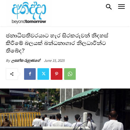
ජනාධිපතිවරයාට හැර සිරකරුවන් නිදහස්
කිරීමේ බලයක් බන්ධනාගාර නිලධාරීන්ට
තිබේද?
June 15, 2025
By
ලසන්ත රුහුණගේ