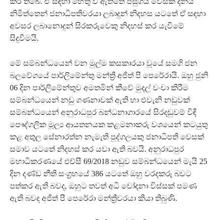
කර තිබේ. ඒ සඳහා හේතු වී ඇත්තේ පසුගිය වෙසක් දිනය
නිමිත්තෙන් ජනාධිපතිවරයා ලබාදුන් නිදහස යටතේ ඒ සඳහා
අවසර ලබානොදුන් සිරකරුවෙකු නිදහස් කර යැවීමේ
සිදුවීමයි.
මේ සම්බන්ධයෙන් වන මුල්ම කසකාරයා වූයේ සමගි ජන
බලවේගයේ පාර්ලිමේන්තු මන්ත්‍රී අජිත් පී පෙරේරායි. ඔහු ජුනි
06 දින පාර්ලිමේන්තුව අමතමින් කීවේ මුදල් වංචා කිරීම
සම්බන්ධයෙන් නඩු ගණනාවක් ඇති හා එවැනි නඩුවක්
සම්බන්ධයෙන් අනුරාධපුර බන්ධනාගාරයේ සිරදඬුවම් විඳි
පෞද්ගලික මූල්‍ය ආයතනයක කළමනාකරු වශයෙන් කටයුතු
කළ අතුල සේනාරත්න නැමැති පුද්ගලයකු ජනාධිපති වෙසක්
සමාව යටතේ නිදහස් කර යවා ඇති බවයි. අනුරාධපුර
මහාධිකරණයේ එච්සී 69/2018 නඩුව සම්බන්ධයෙන් මැයි 25
දින දණ්ඩ නීති සංග්‍රහයේ 386 යටතේ ඔහු වරදකරු බවට
පත්කර ඇති බවද, ඔහුට තවත් අධි චෝදනා විස්සක් පමණ
ඇති බවද අජිත් පී පෙරේරා මන්ත්‍රීවරයා කියා තිබුණි.