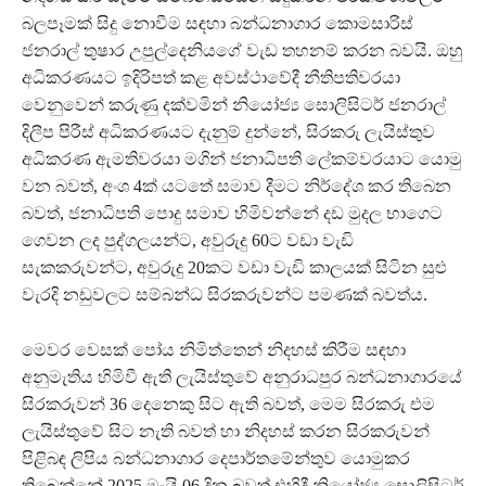
බලපෑමක් සිදු නොවීම සඳහා බන්ධනාගාර කොමසාරිස්
ජනරාල් තුෂාර උපුල්දෙනියගේ වැඩ තහනම් කරන බවයි. ඔහු
අධිකරණයට ඉදිරිපත් කළ අවස්ථාවේදී නීතිපතිවරයා
වෙනුවෙන් කරුණු දක්වමින් නියෝජ්‍ය සොලිසිටර් ජනරාල්
දිලීප පිරීස් අධිකරණයට දැනුම් දුන්නේ, සිරකරු ලැයිස්තුව
අධිකරණ ඇමතිවරයා මගින් ජනාධිපති ලේකම්වරයාට යොමු
වන බවත්, අංශ 4ක් යටතේ සමාව දීමට නිර්දේශ කර තිබෙන
බවත්, ජනාධිපති පොදු සමාව හිමිවන්නේ දඩ මුදල භාගෙට
ගෙවන ලද පුද්ගලයන්ට, අවුරුදු 60ට වඩා වැඩි
සැකකරුවන්ට, අවුරුදු 20කට වඩා වැඩි කාලයක් සිටින සුළු
වැරදි නඩුවලට සම්බන්ධ සිරකරුවන්ට පමණක් බවත්ය.
මෙවර වෙසක් පෝය නිමිත්තෙන් නිදහස් කිරීම සඳහා
අනුමැතිය හිමිවී ඇති ලැයිස්තුවේ අනුරාධපුර බන්ධනාගාරයේ
සිරකරුවන් 36 දෙනෙකු සිට ඇති බවත්, මෙම සිරකරු එම
ලැයිස්තුවේ සිට නැති බවත් හා නිදහස් කරන සිරකරුවන්
පිළිබඳ ලිපිය බන්ධනාගාර දෙපාර්තමේන්තුව යොමුකර
තිබෙන්නේ 2025 මැයි 06 දින බවත් එහිදී නියෝජ්‍ය සොලිසිටර්