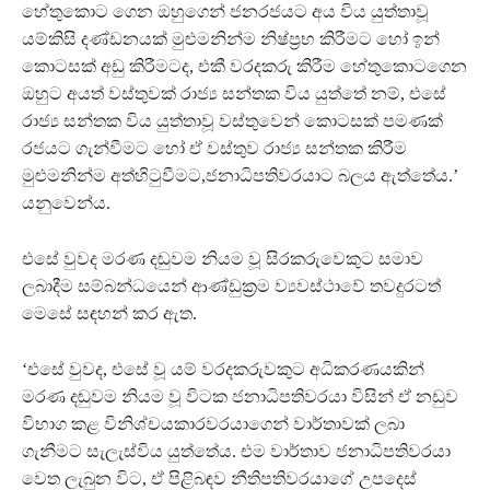
හේතුකොට ගෙන ඔහුගෙන් ජනරජයට අය විය යුත්තාවූ
යම්කිසි දණ්ඩනයක් මුළුමනින්ම නිෂ්ප්‍රභ කිරීමට හෝ ඉන්
කොටසක් අඩු කිරීමටද, එකී වරදකරු කිරීම හේතුකොටගෙන
ඔහුට අයත් වස්තුවක් රාජ්‍ය සන්තක විය යුත්තේ නම්, එසේ
රාජ්‍ය සන්තක විය යුත්තාවූ වස්තුවෙන් කොටසක් පමණක්
රජයට ගැන්වීමට හෝ ඒ වස්තුව රාජ්‍ය සන්තක කිරීම
මුළුමනින්ම අත්හිටුවීමට,ජනාධිපතිවරයාට බලය ඇත්තේය.’
යනුවෙන්ය.
එසේ වුවද මරණ දඬුවම නියම වූ සිරකරුවෙකුට සමාව
ලබාදීම සම්බන්ධයෙන් ආණ්ඩුක්‍රම ව්‍යවස්ථාවේ තවදුරටත්
මෙසේ සඳහන් කර ඇත.
‘එසේ වුවද, එසේ වූ යම් වරදකරුවකුට අධිකරණයකින්
මරණ දඬුවම නියම වූ විටක ජනාධිපතිවරයා විසින් ඒ නඩුව
විභාග කළ විනිශ්චයකාරවරයාගෙන් වාර්තාවක් ලබා
ගැනීමට සැලැස්විය යුත්තේය. එම වාර්තාව ජනාධිපතිවරයා
වෙත ලැබුන විට, ඒ පිළිබඳව නීතිපතිවරයාගේ උපදෙස්