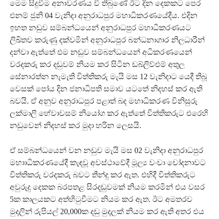
මෙම සිදුවීම අනාවරණය වී තිබුණේ ඊට දින දෙකකට පෙර
එනම් ජුනි 04 වැනිදා අනුරාධපුර මහාධිකරණයේදීය. එදින
ඉහත නඩුව සම්බන්ධයෙන් අනුරාධපුර මහාධිකරණයට
ලිඛිතව කරුණු දක්වමින් අනුරාධපුර බන්ධනාගාර නිලධාරීන්
දන්වා ඇත්තේ එම නඩුව සම්බන්ධයෙන් අධිකරණයෙන්
වරදකරු කර දඬුවම් නියම කර සිටින ඩබ්ලිව්එම් අතුල
සේනාරත්න නැමැති විත්තිකරු මැයි මස 12 වැනිදාට යෙදී තිබූ
වෙසක් පෝය දින ජනාධිපති සමාව යටතේ නිදහස් කර ඇති
බවයි. ඒ අනුව අනුරාධපුර පළාත් බද මහාධිකරණ විනිසුරු
ලක්මාලි හේවාවසම් නියෝග කර ඇත්තේ විත්තිකරුට එරෙහි
නඩුවෙන් නිදහස් කර මුදා හරින ලෙසයි.
ඒ සම්බන්ධයෙන් වන නඩුව මැයි මස 02 වැනිදා අනුරාධපුර
මහාාධිකරණයේදී කැඳවූ අවස්ථාවේදී මූල්‍ය වංචා චෝදනාවට
විත්තිකරු වරදකරු බවට තීන්දු කර ඇත. එහිදී විත්තිකරුට
අවුරුදු දෙකක බරපතළ සිරදඬුවමක් නියම කරමින් එය වසර
5ක කාලයකට අත්හිටුවීමට නියම කර ඇත. ඊට අමතරව
මුදලින් රුපියල් 20,000ක දඩු මුදලක් නියම කර ඇති අතර එය