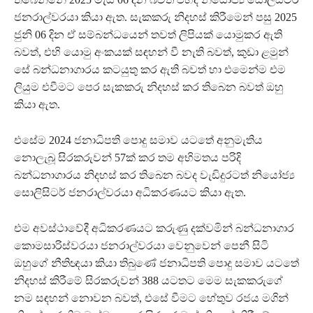
ජනරාල්වරයා කියා ඇත. සැකකරු නිදහස් කිරීමෙන් පසු 2025
ජුනි 06 දින ඒ සම්බන්ධයෙන් තවත් ලිපියක් යොමුකර ඇති
බවත්, එහි යොමු අංකයක් සඳහන් වී නැති බවත්, කුඩා ළමුන්
සේ බන්ධනාගාරය කටයුතු කර ඇති බවත් හා එමෙන්ම එම
ලියුම එවීමට පෙර සැකකරු නිදහස් කර තිබෙන බවත් ඔහු
කියා ඇත.
එසේම 2024 ජනාධිපති පොදු සමාව යටතේ අනුමැතිය
නොලැබූ සිරකරුවන් 57ක් කර තම අභිමතය පරිදි
බන්ධනාගාරය නිදහස් කර තිබෙන බවද වැඩිදුරටත් නියෝජ්‍ය
සොලිසිටර් ජනරාල්වරයා අධිකරණයට කියා ඇත.
එම අවස්ථාවේදී අධිකරණයට කරුණු දක්වමින් බන්ධනාගාර
කොමසාරිස්වරයා ජනරාල්වරයා වෙනුවෙන් පෙනී සිටි
ඔහුගේ නීතිඥයා කියා තිබුණේ ජනාධිපති පොදු සමාව යටතේ
නිදහස් කිරීමේ සිරකරුවන් 388 යටතට මෙම සැකකරුගේ
නම සඳහන් නොවන බවත්, එසේ වීමට හේතුව රජය මගින්