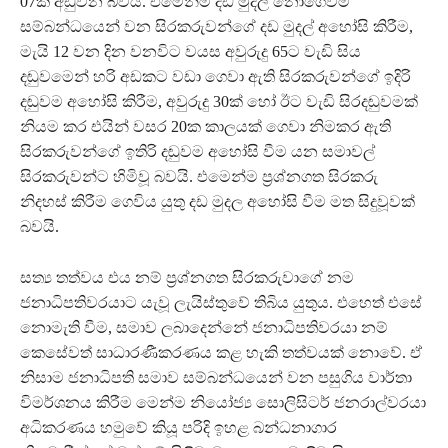
07ක් අඩුවන බවය. එමෙන්ම දඩ මුදල් නොගෙවීම
සම්බන්ධයෙන් වන සිරකරුවන්ගේ දඩ මුදල් අහෝසි කිරීම,
මැයි 12 වන දින වනවිට වයස අවුරුදු 65ට වැඩි සිය
දඬුවමෙන් හරි අඩකට වඩා ගෙවා ඇති සිරකරුවන්ගේ ඉදිරි
දඬුවම අහෝසි කිරීම, අවුරුදු 30ක් හෝ ඊට වැඩි සිරදඬුවමක්
නියම කර එයින් වසර 20ක කාලයක් ගෙවා නිමකර ඇති
සිරකරුවන්ගේ ඉතිරි දඬුවම අහෝසි වීම යන සමාවල්
සිරකරුවන්ට හිමිවූ බවයි. එමෙන්ම ප්‍රශ්නගත සිරකරු
නිදහස් කිරීම ගෙවිය යුතු දඩ මුදල අහෝසි වීම මත සිදුවූවක්
බවයි.
සත්‍ය තත්වය එය නම් ප්‍රශ්නගත සිරකරුවාගේ නම
ජනාධිපතිවරයාට යැවූ ලැයිස්තුවේ තිබිය යුතුය. එහෙත් එසේ
නොමැති වීම, සමාව ලබාදෙන්නේ ජනාධිපතිවරයා නම්
කෙසේවත් සාධාරණීකරණය කළ හැකි තත්වයක් නොවේ. ඒ
නිසාම ජනාධිපති සමාව සම්බන්ධයෙන් වන පසුගිය වාර්තා
විමර්ශනය කිරීම මෙන්ම නියෝජ්‍ය සොලිසිටර් ජනරාල්වරයා
අධිකරණය හමුවේ කියූ පරිදි ඉහළ බන්ධනාගාර