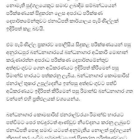
නොමැති පුද්ගලයෙකුට සමාව ලබාදීම සම්බන්ධයෙන්
පරීක්ෂණයක් සිදුකරන ලෙස අපරාධ පරීක්ෂණ
දෙපාර්තමේන්තුවට ජනාධිපති කාර්යාලය පැමිණිල්ලක්
ඉදිරිපත් කළ බවයි.
එම පැමිණිල්ල ප්‍රකාරව පොලීසිය සිදුකළ පරීක්ෂණයෙන් පසු
අනුරාධපුර බන්ධනාගාරයේ බන්ධනාගාර අධිකාරි මොහාන්
කරුණාරත්න අපරාධ පරීක්ෂණ දෙපාර්තමේන්තුව
අත්අඩංගුවට ගෙන අධිකරණයට ඉදිරිපත් කිරීමෙන් පසු
රිමාන්ඩ් භාරයට පත්කරනු ලැබීය. බන්ධනාගාර කොමසාරිස්
ජනරාල් තුෂාර උපුල්දෙනිය ඉන්පසු අත්අඩංගුවට පත්වී
අධිකරණයට ඉදිරිපත් කිරීමෙන් පසු රිමාන්ඩ් බන්ධනාගාර ගත
වන්නේ එහි ප්‍රතිඵලයක් වශයෙන්ය.
බන්ධනාගාර කොමසාරිස් ජනරාල්වරයා රිමාන්ඩ් භාරයට
පත්වීමට පෙර තවදුරටත් ආණ්ඩුව නිවේදනය කරනු ලැබුවේ
ජනාධිපති පොදු සමාව යටතේ අනුමැතිය නොලත් පුද්ගලයන්
නිදහස් කර යැවීම සම්බන්ධයෙන් සිදුකරන පරීක්ෂණවලට