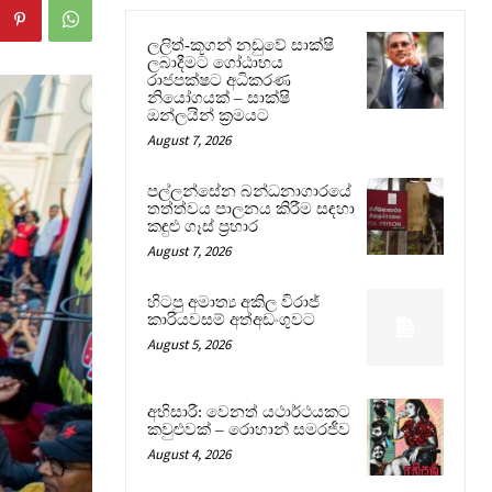
ලලිත්-කූගන් නඩුවේ සාක්ෂි
ලබාදීමට ගෝඨාභය
රාජපක්ෂට අධිකරණ
නියෝගයක් – සාක්ෂි
ඔන්ලයින් ක්‍රමයට
August 7, 2026
පල්ලන්සේන බන්ධනාගාරයේ
තත්ත්වය පාලනය කිරීම සඳහා
කඳුළු ගෑස් ප්‍රහාර
August 7, 2026
හිටපු අමාත්‍ය අකිල විරාජ්
කාරියවසම් අත්අඩංගුවට
August 5, 2026
අභිසාරී: වෙනත් යථාර්ථයකට
කවුළුවක් – රොහාන් සමරජීව
August 4, 2026