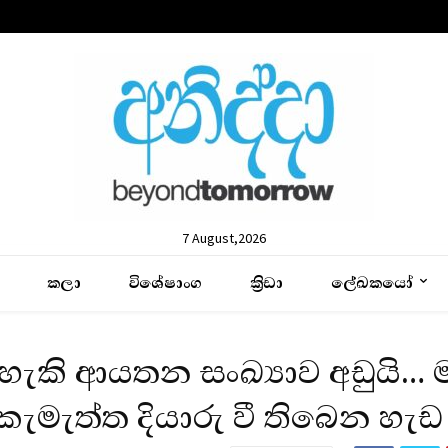
7 August,2026
කලා
විශේෂාංග
ක්‍රිඩා
ලේඛකයෝ
 හැකි ආයතන සංඛ්‍යාව අඩුයි… 
ැමැත්ත දියාරු වී තිබෙන හැඩ