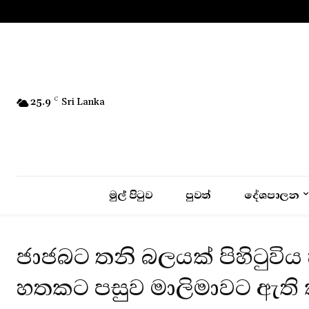
No menu items!
25.9
C
Sri Lanka
මුල් පිටුව
පුවත්
දේශපාලන
ජාජබට තනි බලයක් පිහිටුවිය
හතකට පසුව මාලිමාවට ඇති ක