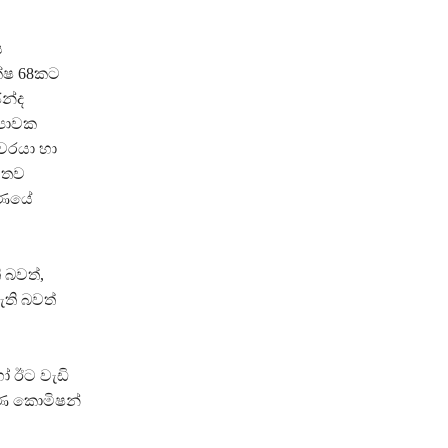
ය
ක්ෂ 68කට
න්ද
‍යාවක
වරයා හා
හිතව
මාණයේ
 බවත්,
ැති බවත්
ෝ ඊට වැඩි
රණ කොමිෂන්