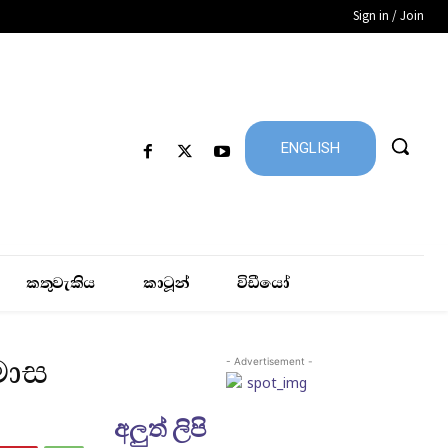
Sign in / Join
ENGLISH
කතුවැකිය
කාටූන්
විඩීයෝ
මාස
- Advertisement -
අලුත් ලිපි