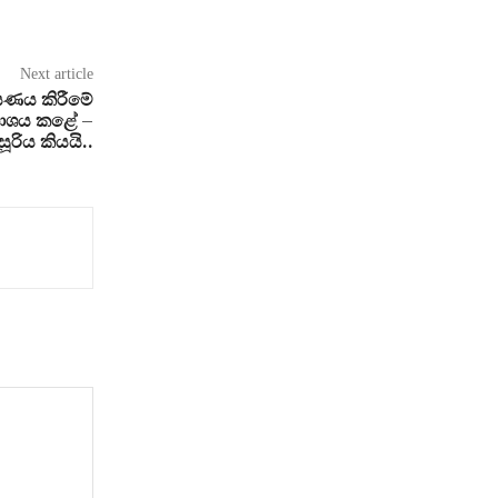
Next article
ඝණය කිරීමේ
රකාශය කළේ –
ූරිය කියයි..