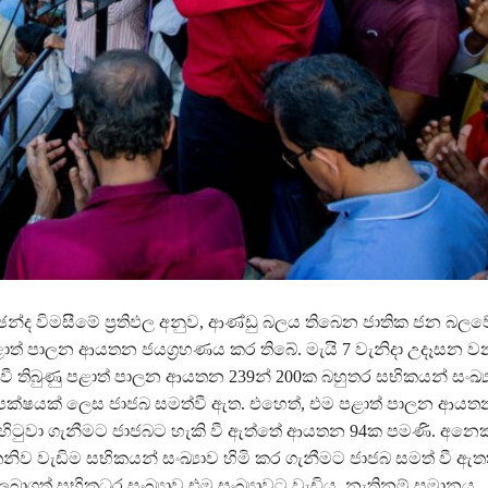
ඡන්ද විමසීමේ ප්‍රතිඵල අනුව, ආණ්ඩු බලය තිබෙන ජාතික ජන බල
ාත් පාලන ආයතන ජයග්‍රහණය කර තිබේ. මැයි 7 වැනිදා උදෑසන ව
ුත් වී තිබුණු පළාත් පාලන ආයතන 239න් 200ක බහුතර සභිකයන් සංඛ්‍ය
පක්ෂයක් ලෙස ජාජබ සමත්වී ඇත. එහෙත්, එම පළාත් පාලන ආයත
හිටුවා ගැනීමට ජාජබට හැකි වී ඇත්තේ ආයතන 94ක පමණි. අනෙක
ව වැඩිම සභිකයන් සංඛ්‍යාව හිමි කර ගැනීමට ජාජබ සමත් වී ඇත
ලබාගත් සභිකධුර සංඛ්‍යාව එම සංඛ්‍යාවට වැඩිය. නැතිනම් සමානය.