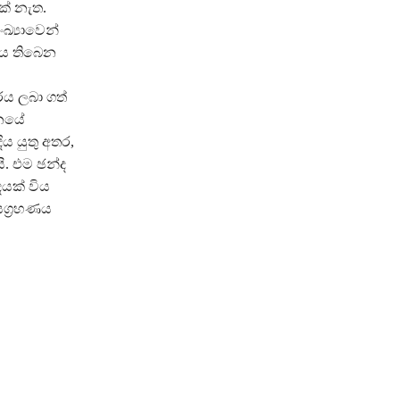
ක් නැත.
ඛ්‍යාවෙන්
ිය තිබෙන
ය ලබා ගත්
තනයේ
 යුතු අතර,
. එම ඡන්ද
දයක් විය
ග්‍රහණය