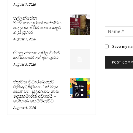
August 7, 2026
පල්ලන්සේන
Comment:
බන්ධනාගාරයේ තත්ත්වය
පාලනය කිරීම සඳහා කඳුළු
ගෑස් ප්‍රහාර
August 7, 2026
Save my nam
හිටපු අමාත්‍ය අකිල විරාජ්
කාරියවසම් අත්අඩංගුවට
August 5, 2026
ජනමත විචාරණයකට
රුපියල් බිලියන 1ක් වැය
වෙනවා! සූදානමට මාස
දෙකහමාරක් අවශ්‍යයි –
රෝහණ හෙට්ටිආච්චි
August 4, 2026