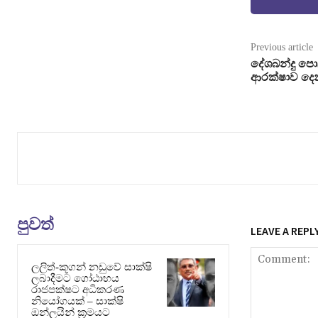
Previous article
දේශබන්දු පො
ආරක්ෂාව දෙන
පුවත්
LEAVE A REPL
ලලිත්-කූගන් නඩුවේ සාක්ෂි
ලබාදීමට ගෝඨාභය
රාජපක්ෂට අධිකරණ
නියෝගයක් – සාක්ෂි
ඔන්ලයින් ක්‍රමයට