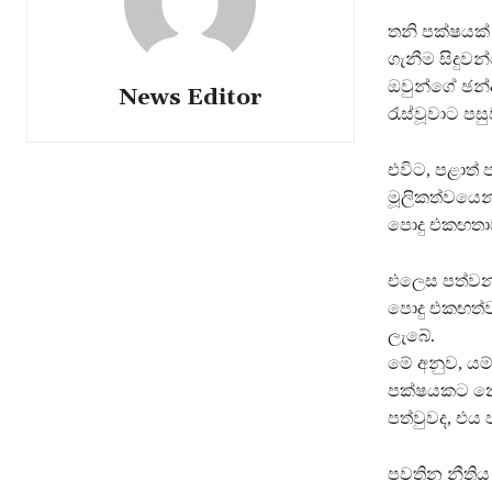
තනි පක්ෂයක
ගැනීම සිදු
ඔවුන්ගේ ඡන්
News Editor
රැස්වූවාට පස
එවිට, පළාත්
මූලිකත්වයෙන
පොදු එකඟතා
එලෙස පත්වන
පොදු එකඟත්
ලැබේ.
මේ අනුව, ය
පක්ෂයකට නො
පත්වුවද, එය
පවතින නීතිය