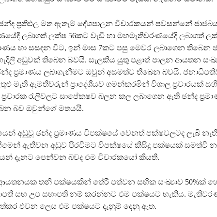
ති ඡන්ද ප්‍රතිඵල මත ඇතැම් දේශපාලන විචාරකයන් පවසන්නේ ජාජබ
යේදී ලබාගත් ලක්ෂ 56කට වැඩි හා මහමැතිවරණයේදි ලබාගත් ල
්‍රමාණය හා සසඳන විට, ඉන් මාස 7කට පසු මෙවර ලබාගෙන තිබෙන ඡ
හැදිලි අඩුවක් තිබෙන බවයි. සැලකිය යුතු පළාත් පාලන ආයතන සංඛ්
න්ද ප්‍රමාණය ලබාගැනීමට ඔවුන් අසමත්ව තිබෙන බවයි. ජනාධිපති
ුළු මැති ඇමතිවරුන් ප්‍රාදේශීයව ගමන්කරමින් විශාල ප්‍රචාරයක් ස
්ද ප්‍රචාරක රැලිවලට සාපේකෂව බලන කල ලබාගෙන ඇති ඡන්ද ප්‍ර
බෙන බව ඔවුන්ගේ මතයයි.
න් අඩුවූ ඡන්ද ප්‍රමාණය විපක්ෂයේ වෙනත් පක්ෂවලටද ලැබී නැති
ීමෙන් ඇතිවන අඩුව පිරවීමට විපක්ෂයේ කිසිදු පක්ෂයක් සමත්වී න
ඵලයෙන් දැනට පෙන්වන බවද එම විචාරකයෝ කියති.
ආයතනයක තනි පක්ෂයකින් තේරී පත්වන සභික සංඛ්‍යාව 50%ක් හ
ාපති සහ උප සභාපති නම් කරන්නට එම පක්ෂයට හැකිය. මැතිව
ත්කර එවන ලෙස එම පක්ෂයට දැනුම් දෙනු ඇත.