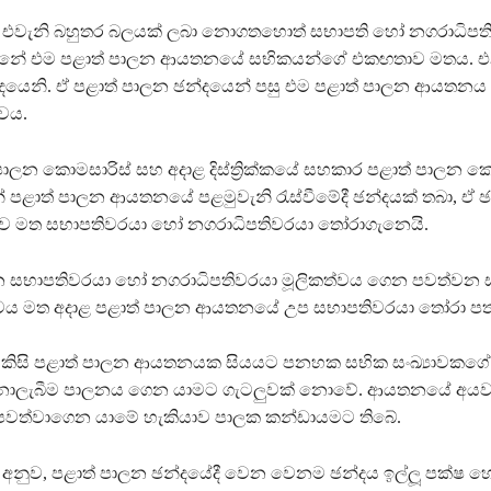
් එවැනි බහුතර බලයක් ලබා නොගතහොත් සභාපති හෝ නගරාධිපති
වන්නේ එම පළාත් පාලන ආයතනයේ සභිකයන්ගේ එකඟතාව මතය. එ
දයෙනි. ඒ පළාත් පාලන ඡන්දයෙන් පසු එම පළාත් පාලන ආයතනය 
ුවය.
 පාලන කොමසාරිස් සහ අදාළ දිස්ත්‍රික්කයේ සහකාර පළාත් පාලන 
් පළාත් පාලන ආයතනයේ පළමුවැනි රැස්වීමේදී ඡන්දයක් තබා, ඒ 
ව මත සභාපතිවරයා හෝ නගරාධිපතිවරයා තෝරාගැනෙයි.
 සභාපතිවරයා හෝ නගරාධිපතිවරයා මූලිකත්වය ගෙන පවත්වන ස
වය මත අදාළ පළාත් පාලන ආයතනයේ උප සභාපතිවරයා තෝරා පත
ම්කිසි පළාත් පාලන ආයතනයක සියයට පනහක සභික සංඛ්‍යාවකගේ
ලැබීම පාලනය ගෙන යාමට ගැටලු‍වක් නොවේ. ආයතනයේ අයව
 පවත්වාගෙන යාමේ හැකියාව පාලක කන්ඩායමට තිබේ.
 අනුව, පළාත් පාලන ඡන්දයේදී වෙන වෙනම ඡන්දය ඉල්ලූ පක්ෂ 