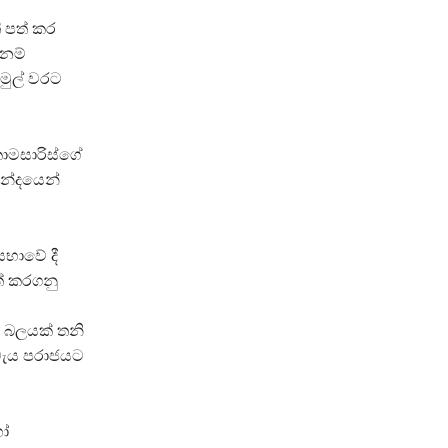
 පත් කර
නම්
මුල් වරට
කොමසාරිස්ගේ
ඡන්දයෙන්
භාවේ දී
් කරගනු
 බලයක් තනි
ැය පරාජයට
හෝ