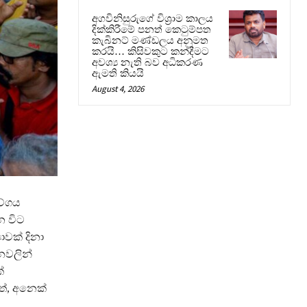
අගවිනිසුරුගේ විශ්‍රාම කාලය
දික්කිරීමේ පනත් කෙටුම්පත
කැබිනට් මණ්ඩලය අනුමත
කරයි… කිසිවකුට කන්දීමට
අවශ්‍ය නැති බව අධිකරණ
ඇමති කියයි
August 4, 2026
වේගය
න විට
ාවක් දිනා
නවලින්
්
ත්, අනෙක්