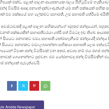
හිපයක් එක්ව, පළාත් පාලන ආයතනයක බලය පිහිටුවීමේ හැකියාව
න්ද විමසීම් ආඥා පනතේ දක්වා ඇත්තේ යම් තනි පක්ෂයක් සභික සං
ොත් එම පක්ෂයේ මහ ලේකම්ට සභාපති, උප සභාපති තේරීමේ අයිත
වස්ථාවකදී පළාත් පාලන සභිකයන්ගේ බහුතර ඡන්දයෙන්, බහුතර
ෙනත් පක්ෂයකින් සභාපතිවරයා තේරී පත් වීමටද ඉඩ තිබේ. ආය
 සියයට පනහකට වඩා, සභාපති තෝරාගැනීමේ ඡන්දයේදී ඡන්දය දිය
් සියයට පනහකට වඩා ලබාගන්නා සභිකයා සභාපති ලෙස පත්වෙයි
්‍යයෙන් විවෘත ඡන්ද විමසීමක් වන අතර, අවශ්‍ය නම් එය රහස් ඡන්
ජනාවක් ගෙනෙන්නට පුළුවන. එම යෝජනාවද ඡන්ද විමසීමකින් ජය
් ඡන්දයක් පැවැත්වෙයි.
ute Anidda Newspaper