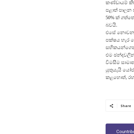
කණ්ඩායම් කි
පළාත් පාලන ඡ
50% ක් ගත්ත
බවයි.
එසේ නොවන අ
පක්ෂය හැර ව
සභිකයන්ගෙන්
එම ඡන්දවලින
විමසීම සාමාන
යුතුයැයි යෝ
කළහොත්, රහස
Share
Countrib