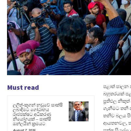
Must read
පළාත් පාලන 
බහුතරයක් පළ
ප්‍රතිඵල නික
ලලිත්-කූගන් නඩුවේ සාක්ෂි
ගැනීමට තනි 
ලබාදීමට ගෝඨාභය
රාජපක්ෂට අධිකරණ
තනිව බලය පි
නියෝගයක් – සාක්ෂි
ආයතනවල, තනි
ඔන්ලයින් ක්‍රමයට
August 7, 2026
පක්ෂ සියල්ල 