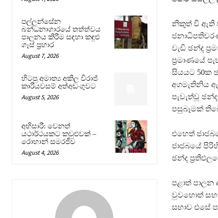
පල්ලන්සේන
නිකුත් වී ඇ
බන්ධනාගාරයේ තත්ත්වය
ජනාධිපතිවරණ
පාලනය කිරීම සඳහා කඳුළු
ගෑස් ප්‍රහාර
වැඩි ඡන්ද ප
August 7, 2026
ප්‍රමාණයේ පැ
සියයට 50ක ඡ
හිටපු අමාත්‍ය අකිල විරාජ්
අගමැතිනිය ඇත
කාරියවසම් අත්අඩංගුවට
පැවැත්වූ ඡන
August 5, 2026
පසුබෑමක් ති
අභිසාරී: වෙනත්
එහෙත් ජාජබයෙ
යථාර්ථයකට කවුළුවක් –
රොහාන් සමරජීව
ජාජබයේ පිරිහ
August 4, 2026
ඡන්ද ප්‍රති
පළාත් පාලන 
වුවහොත් සභ
සභාව එසේ ප