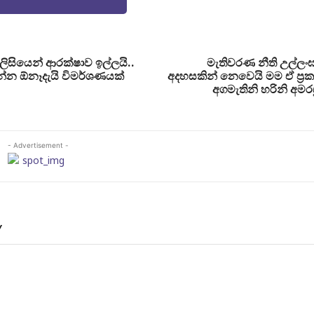
ලිසියෙන් ආරක්ෂාව ඉල්ලයි..
මැතිවරණ නීති උල්ලං
්න ඕනෑදැයි විමර්ශණයක්
අදහසකින් නෙවෙයි මම ඒ ප්‍
අගමැතිනි හරිනි අමරස
- Advertisement -
Y