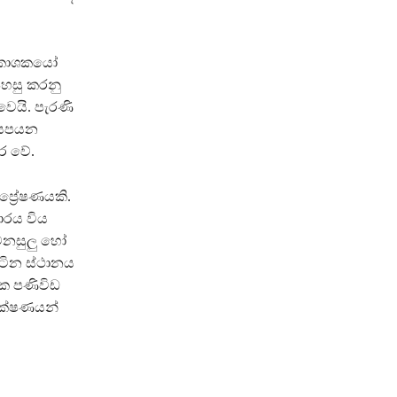
්‍රකාශකයෝ
පහසු කරනු
වෙයි. පැරණි
් සපයන
ර වේ.
්‍රේෂණයකි.
චාරය විය
ුවනසුලු හෝ
ිටින ස්ථානය
යක පණිවිඩ
රක්ෂණයන්