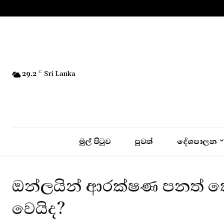
No menu items!
29.2
C
Sri Lanka
මුල් පිටුව
පුවත්
දේශපාලන
ඔන්ලයින් ආරක්ෂණ පනත් කෙ
වෙයිද?