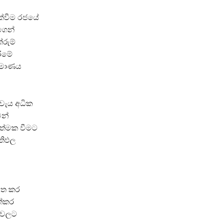
ැක්වීම රජයේ
ගෙන්
රුම්
රීමේ
ර්මාණය
වැය අධික
ෙන්
ත්මක වීමට
තිඵල
මත කර
ත්කර
්නවලට