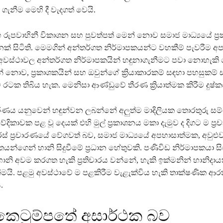
ගැනීම මෙහි දී වැදගත් වෙයි.
සහ රුපවාහිනී විකාශන සහ පුවත්පත් මෙන් නොව සමාජ මාධ්‍යයේ ප
් සිටිති. මෙමගින් අන්තර්ගත නිර්මාපකයන්ට වහකීම් පැවරීම අ
 අවස්ථාවල අන්තර්ගත නිර්මාපකයින් හඳුනාගැනීමට පවා නොහැකි 
් නොව, ප්‍රකාශකයින් සහ ඔවුන්ගේ ක්‍රියාකාරකම් සඳහා පහසුකම
රටක තිබිය හැක. මෙනිසා ආණ්ඩුවේ තීරණ ක්‍රියාත්මක කිරීම දුෂ්ක
ාරණය යනුවෙන් හඳුන්වන ලබන්නේ අලුත්ම මාදිලියක තොරතුරු සම්ප
ේදිකාවක පළ වූ දෙයක් එහි මුල් ප්‍රකාශනය මකා දැමුව ද දිගට ම ප්‍ර
ස් ප්‍රචාරණයේ වේගවත් බව, සමාජ මාධ්‍යයේ අපහාසාත්මක, අවුළ
තයන්ගෙන් හානි සිදුවීමේ ප්‍රධාන හේතුවකි. පණිවිඩ නිර්මාපකයා ස
 හානි අවම කරගත හැකි ප්‍රතිචාරය වන්නේ, හැකි ඉක්මනින් හානිදා
ීමයි. පළමු අවස්ථාවේ ම පළකිරීම වැළැක්විය හැකි තාක්ෂණික ආ
.
කෙටුම්පතේ අසාර්ථක බව