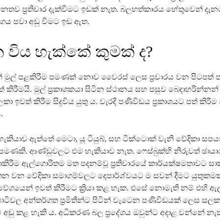
නතව ප්‍රතිචාර දැක්වීමට ඉඩක් නැත. බලහත්කාරය හේතුවෙන් දැන
ගය පවා අඩු වීමට ඉඩ ඇත.
 විය හැක්කේ කුමක් ද?
ේ මුල් පළකිරීම පමණක් නොව වෛරස් ලෙස ප්‍රචාරය වන පිටපත් 
් කිරීමයි. මුල් ප්‍රකාශකයා සිටින ස්ථානය සහ පසුව බෙදාහරින්නන්
 ඉවත් කිරීම සිදුවිය යුතු ය. වැරදි පණිවිඩය ප්‍රකාශයට පත් කිරීම
.
ැකියාව ඇත්තේ මෙටා, යූ ටියුබ්, සහ ටික්ටොක් වැනි වේදිකා සප
මණකි. ආණ්ඩුවලට එම හැකියාව නැත. ෆෙස්බුක්හි නිරුවත් ඡායා
කිරීම ඇල්ගොරිතම මත පදනම්වූ ප්‍රතිචාරයේ කාර්යක්ෂමතාවට සාක
තන වන වේදිකා සමාගම්වලට දෙපාර්ශ්වයට ම සවන් දීමට යුතුකමක
ි වේගයෙන් ඉවත් කිරීමට ක්‍රියා කළ හැක. එසේ නොමැති නම් එහි 
ටිපාටිවල අන්තර්ගත ප්‍රමිතීන්ට පිටින් වැටෙන පණිවිඩයක් ලෙස සලක
යාව අඩු කළ හැකි ය. අධිකරණ බල ප්‍රදේශය ඔවුන්ට අදාළ වන්නේ නැ