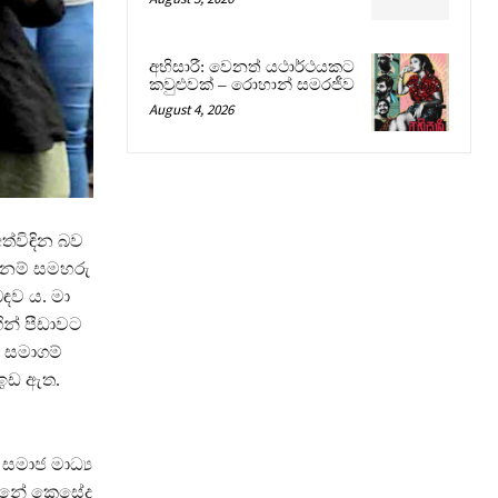
අභිසාරී: වෙනත් යථාර්ථයකට
කවුළුවක් – රොහාන් සමරජීව
August 4, 2026
ත්විඳින බව
 නම් සමහරු
ඳව ය. මා
ින් පීඩාවට
 සමාගම්
 ඉඩ ඇත.
සමාජ මාධ්‍ය
න්නේ කෙසේද