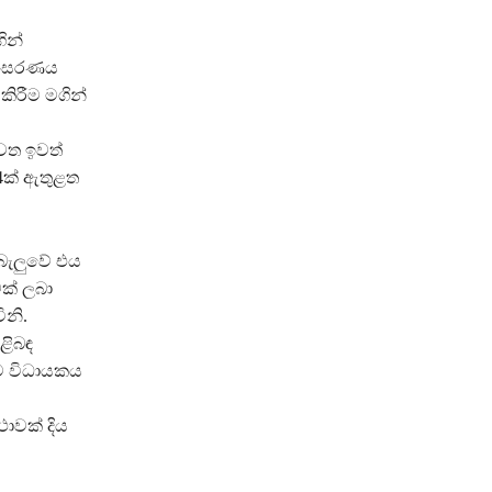
ින්
 සංසරණය
ිරීම මගින්
ෙත ඉවත්
24ක් ඇතුළත
ොබැලුවේ එය
ක් ලබා
ිනි.
ළිබඳ
ලට විධායකය
ාවක් දිය