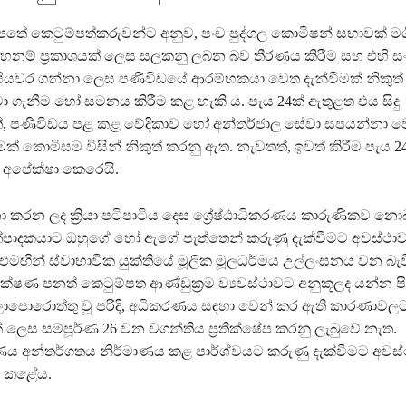
පතේ කෙටුම්පත්කරුවන්ට අනුව, පංච පුද්ගල කොමිෂන් සභාවක් මග
හනම් ප්‍රකාශයක් ලෙස සලකනු ලබන බව තීරණය කිරීම සහ එහි
පියවර ගන්නා ලෙස පණිවිඩයේ ආරම්භකයා වෙත දැන්වීමක් නිකුත් ක
ා ගැනීම හෝ සමනය කිරීම කළ හැකි ය. පැය 24ක් ඇතුළත එය සිදු
පණිවිඩය පළ කළ වේදිකාව හෝ අන්තර්ජාල සේවා සපයන්නා ව
ීමක් කොමිසම විසින් නිකුත් කරනු ඇත. නැවතත්, ඉවත් කිරීම පැය 
ි අපේක්ෂා කෙරෙයි.
ා කරන ලද ක්‍රියා පටිපාටිය දෙස ශ්‍රේෂ්ඨාධිකරණය කාරුණිකව න
්පාදකයාට ඔහුගේ හෝ ඇගේ පැත්තෙන් කරුණු දැක්වීමට අවස්ථාව
එමඟින් ස්වාභාවික යුක්තියේ මූලික මූලධර්මය උල්ලංඝනය වන බැව
ක්ෂණ පනත් කෙටුම්පත ආණ්ඩුක්‍රම ව්‍යවස්ථාවට අනුකූලද යන්න පි
, බලාපොරොත්තු වූ පරිදි, අධිකරණය සඳහා වෙන් කර ඇති කාරණාව
් ලෙස සම්පූර්ණ 26 වන වගන්තිය ප්‍රතික්ෂේප කරනු ලැබුවේ නැත.
කරණය අන්තර්ගතය නිර්මාණය කළ පාර්ශ්වයට කරුණු දැක්වීමට අවස්ථ
යම කළේය.