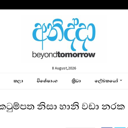
8 August,2026
කලා
විශේෂාංග
ක්‍රිඩා
ලේඛකයෝ
ටුම්පත නිසා හානි වඩා නරක