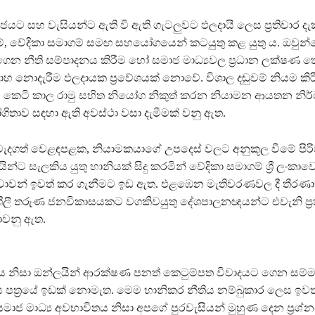
 සමාජයට සහ වැසියන්ට ඇති වී ඇති ගැටලුවට ඵලදායී ලෙස ප්‍රතිචාර ද
ම්, වේදිකා සමාගම් සමඟ සහයෝගයෙන් කටයුතු කළ යුතු ය. ඔවුන්
න නීති සම්පාදනය කිරීම හෝ සමාජ මාධ්‍යවල ප්‍රධාන ලක්ෂණ තේ
ාහ නොදැරීම ඵලදායක ප්‍රවේශයක් නොවේ. විශාල දඬුවම් නියම කි
, කෙටි කාල රාමු සහිත නියෝග නිකුත් කරන නියාමන ආයතන නි
ගිතාව සඳහා ඇති අවස්ථා වසා දැමීමක් වනු ඇත.
ැදගත් වෙළඳපළක, නියාමකයාගේ උපදෙස් වලට අනුකූල වීමේ පිරි
ින්ට සැලකිය යුතු හානියක් සිදු කරමින් වේදිකා සමාගම් ශ්‍රී ලංකාව
වාවන් ඉවත් කර ගැනීමට ඉඩ ඇත. එළඹෙන මැතිවරණවල දී තීරණා
ියාශීලී තරුණ ජනවිකාසයකට වගකිවයුතු දේශපාලනඥයන්ට එවැනි ප්‍ර
ොවනු ඇත.
ය නිසා ඔන්ලයින් ආරක්ෂණ පනත් කෙටුම්පත විවාදයට ගෙන සම්
ාය පත්‍රයේ ඉඩක් නොමැත. මෙම හානිකර නීතිය නම්බුකාර ලෙස ඉව
මාජ මාධ්‍ය අවභාවිතය නිසා අපගේ පුරවැසියන් මුහුණ දෙන ප්‍රශ