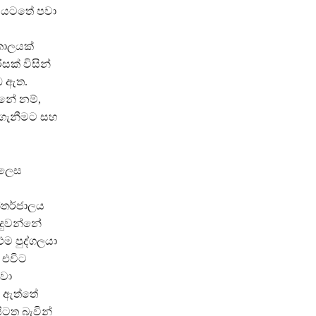
්ම යටතේ පවා
කාලයක්
සක් විසින්
ඩ ඇත.
්නේ නම්,
 ගැනීමට සහ
 ලෙස
්තර්ජාලය
ිදුවන්නේ
එම පුද්ගලයා
 එවිට
වා
ව ඇත්තේ
ිටත බැවින්