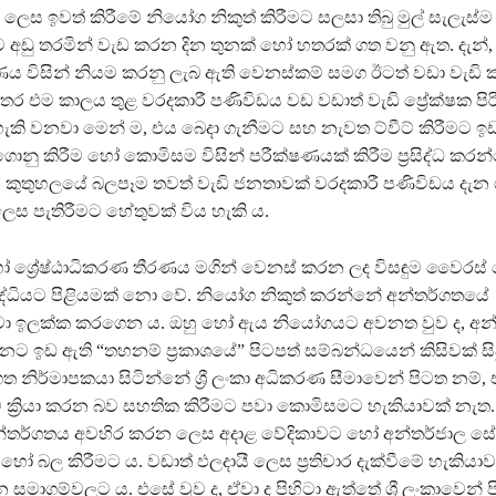
 ලෙස ඉවත් කිරීමේ නියෝග නිකුත් කිරීමට සලසා තිබු මුල් සැලැස
ට අඩු තරමින් වැඩ කරන දින තුනක් හෝ හතරක් ගත වනු ඇත. දැන්,
කරණය විසින් නියම කරනු ලැබ ඇති වෙනස්කම් සමග ඊටත් වඩා වැඩි 
ර එම කාලය තුළ වරදකාරී පණිවිඩය වඩ වඩාත් වැඩි ප්‍රේක්ෂක පිරි
හැකි වනවා මෙන් ම, එය බෙදා ගැනීමට සහ නැවත ට්වීට් කිරීමට ඉ
ගොනු කිරීම හෝ කොමිසම විසින් පරීක්ෂණයක් කිරීම ප්‍රසිද්ධ කරන
 කුතුහලයේ බලපෑම තවත් වැඩි ජනතාවක් වරදකාරී පණිවිඩය දැන
ස පැතිරීමට හේතුවක් විය හැකි ය.
 හෝ ශ්‍රේෂ්ඨාධිකරණ තීරණය මගින් වෙනස් කරන ලද විසඳුම වෛරස්
සිද්ධියට පිළියමක් නො වේ. නියෝග නිකුත් කරන්නේ අන්තර්ගතයේ
වා ඉලක්ක කරගෙන ය. ඔහු හෝ ඇය නියෝගයට අවනත වුව ද, අන
්නට ඉඩ ඇති “තහනම් ප්‍රකාශයේ” පිටපත් සම්බන්ධයෙන් කිසිවක් ස
ත නිර්මාපකයා සිටින්නේ ශ්‍රී ලංකා අධිකරණ සීමාවෙන් පිටත නම්, 
ක්‍රියා කරන බව සහතික කිරීමට පවා කොමිසමට හැකියාවක් නැත.
න්තර්ගතය අවහිර කරන ලෙස අදාළ වේදිකාවට හෝ අන්තර්ජාල සේ
හෝ බල කිරීමට ය. වඩාත් ඵලදායී ලෙස ප්‍රතිචාර දැක්වීමේ හැකියා
සමාගම්වලට ය. එසේ වුව ද, ඒවා ද පිහිටා ඇත්තේ ශ්‍රී ලංකාවෙන් ප