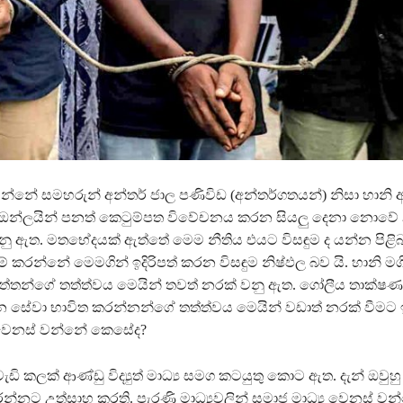
ින්නේ සමහරුන් අන්තර් ජාල පණිවිඩ (අන්තර්ගතයන්) නිසා හානි අ
 ඔන්ලයින් පනත් කෙටුම්පත විවේචනය කරන සියලු දෙනා නොවේ
 ඇත. මතභේදයක් ඇත්තේ මෙම නීතිය එයට විසඳුම ද යන්න පිළිබ
 කරන්නේ මෙමගින් ඉදිරිපත් කරන විසඳුම නිෂ්ඵල බව යි. හානි මග
්තන්ගේ තත්ත්වය මෙයින් තවත් නරක් වනු ඇත. ගෝලීය තාක්ෂණ
න සේවා භාවිත කරන්නන්ගේ තත්ත්වය මෙයින් වඩාත් නරක් වීමට
 වෙනස් වන්නේ කෙසේද?
ි කලක් ආණ්ඩු විද්‍යුත් මාධ්‍ය සමග කටයුතු කොට ඇත. දැන් ඔවුහු 
්නට උත්සාහ කරති. පැරණි මාධ්‍යවලින් සමාජ මාධ්‍ය වෙනස් ව