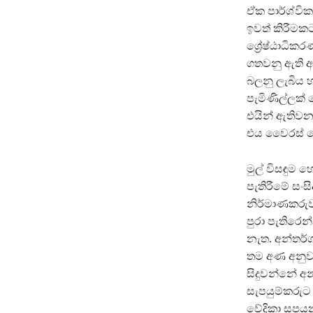
ඒක පාර්ශ්වික
ඉවත් කිරීමක
ශ්‍රේෂ්ඨාධි
ගතවනු ඇති අත
බලනු ලැබිය 
පැමිණිල්ලක් 
එයින් ඇතිවන
එය වෛරස් ලෙ
මුල් විසඳුම
පැතිරීමේ සං
නිර්මාණකරු
පුරා පැතිරෙන
නැත. අන්තර්ග
තම අණ අනුව 
සිදුවන්නේ අ
සැපයුම්කරුට 
වේදිකා සපයන 