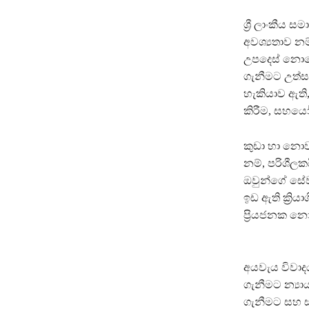
ශ්‍රී ලාංකීය
අවශ්‍යතාව න
උපදෙස් නොගෙ
ගැනීමට උත්ස
හැකියාව ඇති
කිරීම, සහයෝ
කුඩා හා නොව
නම්, පරිශීලකය
ඔවුන්ගේ සේ
ඉඩ ඇති ක්‍ර
ප්‍රියජනක න
අයවැය විවාද
ගැනීමට න්‍ය
ගැනීමට සහ ස