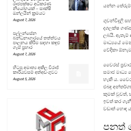
රාජපක්ෂට අධිකරණ
යන්න තේරුම් 
නියෝගයක් – සාක්ෂි
ඔන්ලයින් ක්‍රමයට
August 7, 2026
ගුවන්විදුලි 
දශලක්ෂ ගණනක
පල්ලන්සේන
ලබයි. ඇතැම්
බන්ධනාගාරයේ තත්ත්වය
මාධ්‍යයේ මෙන
පාලනය කිරීම සඳහා කඳුළු
ගෑස් ප්‍රහාර
වේදිකා ඕනෑම 
August 7, 2026
වෛරස් ප්‍රච
හිටපු අමාත්‍ය අකිල විරාජ්
සමාජ මාධ්‍ය ව
කාරියවසම් අත්අඩංගුවට
August 5, 2026
හැකි ය. වෛර
එබඳු අන්තර්ග
කුමක් වුවත්,
ඉවත් කර ගැන
වඩාත් හොඳ ය
පනත් 