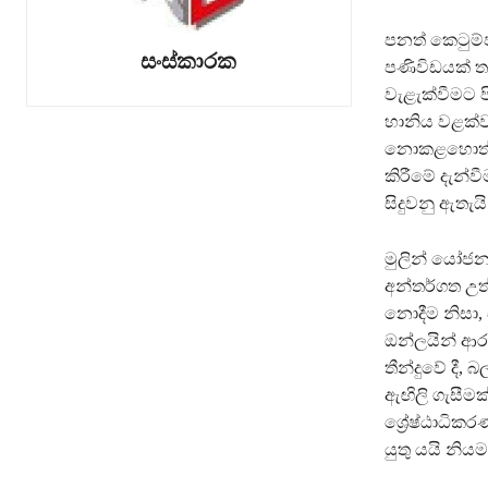
පනත් කෙටුම්
සංස්කාරක
පණිවිඩයක් ත
වැළැක්වීමට 
හානිය වළක්ව
නොකළහොත්, 
කිරීමේ දැන්ව
සිදුවනු ඇතැය
මුලින් යෝජන
අන්තර්ගත උත
නොදීම නිසා, 
ඔන්ලයින් ආර
තීන්දුවේ දී
ඇඟිලි ගැසීමක
ශ්‍රේෂ්ඨාධි
යුතු යයි නි