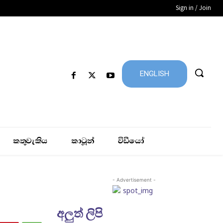
Sign in / Join
ENGLISH
කතුවැකිය
කාටූන්
විඩීයෝ
- Advertisement -
අලුත් ලිපි