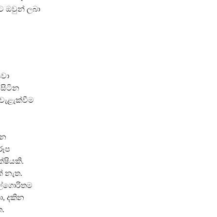
ට ඔවුන් ලබා
පවා
 සිටින
 වැළැක්වීම
යන
රූප
්ෂියකි.
් නැත.
ඇල්ගොරිතම
ා, දකින
ත.