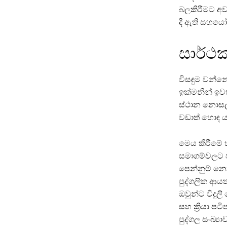
බලකිරීමට අව
දී ඇති සහයෝ
සාර්ථක
විසඳුම වන්න
ඉක්මනින් ඉවත
ස්ථාන නොසලකා
වඩාත් හොඳ ය
මෙය කිරීමේ හ
සමාගම්වලට ප
පෙන්නුම් නො
පුද්ගලික ආය
ඔවුන්ට විදුල
සහ ක්‍රියා ප
පුද්ගල සංඛ්‍