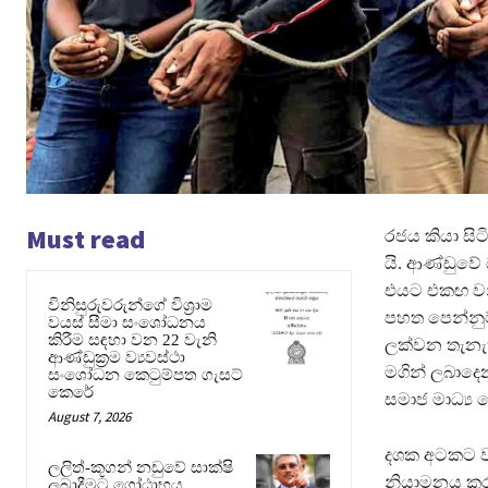
Must read
රජය කියා සිට
යි. ආණ්ඩුවේ
එයට එකඟ වනු
විනිසුරුවරුන්ගේ විශ්‍රාම
පහත පෙන්නුම්
වයස් සීමා සංශෝධනය
කිරීම සඳහා වන 22 වැනි
ලක්වන තැනැත
ආණ්ඩුක්‍රම ව්‍යවස්ථා
මගින් ලබාදෙ
සංශෝධන කෙටුම්පත ගැසට්
කෙරේ
සමාජ මාධ්‍ය
August 7, 2026
දශක අටකට වැඩ
ලලිත්-කූගන් නඩුවේ සාක්ෂි
නියාමනය කරන
ලබාදීමට ගෝඨාභය