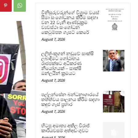
විනිසුරුවරුන්ගේ විශ්‍රාම වයස්
සීමා සංශෝධනය කිරීම සඳහා
වන 22 වැනි ආණ්ඩුක්‍රම
ව්‍යවස්ථා සංශෝධන
කෙටුම්පත ගැසට් කෙරේ
August 7, 2026
ලලිත්-කූගන් නඩුවේ සාක්ෂි
ලබාදීමට ගෝඨාභය
රාජපක්ෂට අධිකරණ
නියෝගයක් – සාක්ෂි
ඔන්ලයින් ක්‍රමයට
August 7, 2026
පල්ලන්සේන බන්ධනාගාරයේ
තත්ත්වය පාලනය කිරීම සඳහා
කඳුළු ගෑස් ප්‍රහාර
August 7, 2026
හිටපු අමාත්‍ය අකිල විරාජ්
කාරියවසම් අත්අඩංගුවට
August 5, 2026