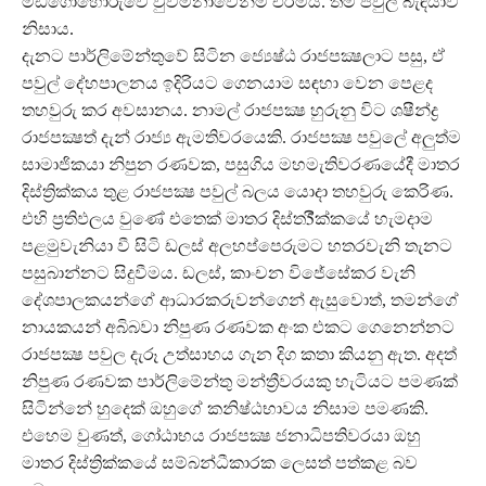
මඩගොහොරුවේ වුවමනාවෙන්ම එරීමය. තම පවුල් බැඳියාව
නිසාය.
දැනට පාර්ලිමේන්තුවේ සිටින ජ්‍යෙෂ්ඨ රාජපක්‍ෂලාට පසු, ඒ
පවුල් දේහපාලනය ඉදිරියට ගෙනයාම සඳහා වෙන පෙළද
තහවුරු කර අවසානය. නාමල් රාජපක්‍ෂ හුරුනු විට ශෂීන්ද්‍ර
රාජපක්‍ෂත් දැන් රාජ්‍ය ඇමතිවරයෙකි. රාජපක්‍ෂ පවුලේ අලුත්ම
සාමාජිකයා නිපුන රණවක, පසුගිය මහමැතිවරණයේදී මාතර
දිස්ත්‍රික්කය තුළ රාජපක්‍ෂ පවුල් බලය යොදා තහවුරු කෙරිණ.
එහි ප්‍රතිඵලය වුණේ එතෙක් මාතර දිස්ත5ික්කයේ හැමදාම
පළමුවැනියා වී සිටි ඩලස් අලහප්පෙරුමට හතරවැනි තැනට
පසුබාන්නට සිදුවීමය. ඩලස්, කාංචන විජේසේකර වැනි
දේශපාලකයන්ගේ ආධාරකරුවන්ගෙන් ඇසුවොත්, තමන්ගේ
නායකයන් අබිබවා නිපුණ රණවක අංක එකට ගෙනෙන්නට
රාජපක්‍ෂ පවුල දැරූ උත්සාහය ගැන දිග කතා කියනු ඇත. අදත්
නිපුණ රණවක පාර්ලිමේන්තු මන්ත්‍රීවරයකු හැටියට පමණක්
සිටින්නේ හුදෙක් ඔහුගේ කනිෂ්ඨභාවය නිසාම පමණකි.
එහෙම වුණත්, ගෝඨාභය රාජපක්‍ෂ ජනාධිපතිවරයා ඔහු
මාතර දිස්ත්‍රික්කයේ සම්බන්ධීකාරක ලෙසත් පත්කළ බව