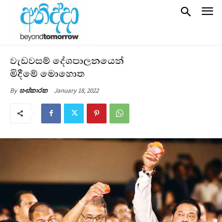
වැඩවසම් දේශපාලනයෙන්
මිදීමේ මොහොත
January 18, 2022
By
සංස්කාරක