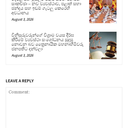
සාකච්ඡා – නව ව්‍යවස්ථාව, පළාත් සභා
ඡන්දය සහ ඉඩම් ගැටලු කෙරෙහි
අවධානය
August 3, 2026
විනිසුරුවරුන්ගේ විශ්‍රාම වයස දීර්ඝ
කිරීමේ ව්‍යවස්ථා සංශෝධනය සුදුසු
නොවන බව ත්‍රෛනායික මහනාහිමිවරු
ජනපතිට දන්වලා
August 3, 2026
LEAVE A REPLY