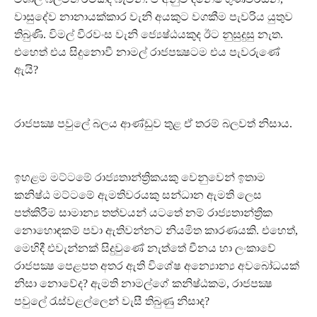
වාසුදේව නානායක්කාර වැනි අයකුට වගකීම පැවරිය යුතුව
තිබුණි. විමල් වීරවංස වැනි ජ්‍යෙෂ්ඨයකුද ඊට නුසුදුසු නැත.
එහෙත් එය සිදුනොවී නාමල් රාජපක්‍ෂටම එය පැවරුණේ
ඇයි?
රාජපක්‍ෂ පවුලේ බලය ආණ්ඩුව තුළ ඒ තරම් බලවත් නිසාය.
ඉහළම මට්ටමේ රාජ්‍යතාන්ත්‍රිකයකු වෙනුවෙන් ඉතාම
කනිෂ්ඨ මට්ටමේ ඇමතිවරයකු සන්ධාන ඇමති ලෙස
පත්කිරීම සාමාන්‍ය තත්වයන් යටතේ නම් රාජ්‍යතාන්ත්‍රික
නොහොඳකම් පවා ඇතිවන්නට නියමිත කාරණයකි. එහෙත්,
මෙහිදී එවැන්නක් සිදුවුණේ නැත්තේ චීනය හා ලංකාවේ
රාජපක්‍ෂ පෙළපත අතර ඇති විශේෂ අන්‍යොන්‍ය අවබෝධයක්
නිසා නොවේද? ඇමති නාමල්ගේ කනිෂ්ඨකම, රාජපක්‍ෂ
පවුලේ රැස්වළල්ලෙන් වැසී තිබුණු නිසාද?