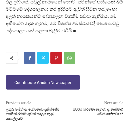
ඵල ලබාගත්, පවුල් නාමයෙන් නොව, තමන්ගේ හයියෙන් බිම්
මට්ටමේ දේශපාලනය කර ඉදිරියට ඇවිත් සිටින තරුණ හා
අලුත් නායකයන්ට දේශපාලන වගකීම් පවරා ගැනීමය. මේ
අභියෝග දෙක ගැනම, මේ විශේෂ අවස්ථාවේදී පොහොට්ටු
දේශපාලකයන් සලකා බැලීම වටියි.■
Countribute Anidda Newspaper
Previous article
Next article
උතුරු මැදින් ආ යෝජනාව ප්‍රතික්ෂේප
ඉවරම කරන්න දෙනවා ද, නැතිනම්
කරමින් රජරට ගුවන් කාලය කුණු
බේරා ගන්නවා ද?
කොල්ලයට