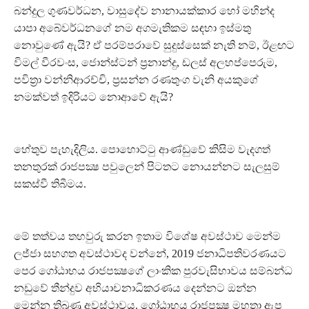
බන්දුල ගුණවර්ධන, වාසුදේව නානායක්කාර හෝ මහින්ද
යාපා අබේවර්ධනගේ නම අගමැතිකම සඳහා ඉස්මතු
නොවුණේ ඇයි? ඒ පරම්පරාවේ සුදුස්සෙක් නැති නම්, ඊළඟට
විමල් වීරවංස, ජොන්ස්ටන් ප්‍රනාන්දු, ඩලස් අලහප්පෙරුම,
පවිත්‍රා වන්නිආරච්චි, ප්‍රසන්න රණතුංග වැනි අයකුගේ
නමක්වත් ඉදිරියට නොආවේ ඇයි?
හේතුව පැහැදිලිය. පොහොට්ටු ආණ්ඩුවේ කිසිම වැදගත්
තනතුරක් රාජපක්‍ෂ පවුලෙන් පිටතට නොයන්නට සැලසුම්
සකස්වී තිබීමය.
මේ තත්වය තහවුරු කරන ඉතාම විශේෂ අවස්ථාව මෙන්ම
ලජ්ජා සහගත අවස්ථාවද වන්නේ, 2019 ජනාධිපතිවරණයට
පෙර ගෝඨාභය රාජපක්‍ෂගේ ලාංකික පුරවැසිභාවය සම්බන්ධ
නඩුවේ තීන්දුව අභියාචනාධිකරණය දෙන්නට ඔන්න
මෙන්න තිබුණු අවස්ථාවය. ගෝඨාභය රාජපක්‍ෂ මහතා ඇප