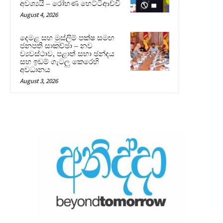
අවශ්‍යයි – රෝහණ හෙට්ටිආච්චි
August 4, 2026
දෙමළ සහ මුස්ලිම් පක්ෂ සමඟ
ජනපති සාකච්ඡා – නව
ව්‍යවස්ථාව, පළාත් සභා ඡන්දය
සහ ඉඩම් ගැටලු කෙරෙහි
අවධානය
August 3, 2026