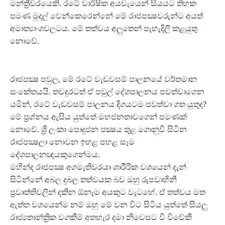
මන්ත්‍රීවරයෙකි. රටේ වාර්ෂික අයවැයෙන් සියයට තිහක
පමණ මුදල් වෙන්කෙරෙන්නේ මේ රාජපක්‍ෂවරුන්ට අයත්
අමාත්‍යාංශවලටය. මේ තත්වය අලුතෙන් පැහැදිලි කළයුතු
නොවේ.
රාජපක්‍ෂ පවුල, මේ රටේ වැඩවසම් පාලනයේ වර්තමාන
සංකේතයයි. තවදුරටත් ඒ පවුල් දේශපාලනය පවත්වාගෙන
යමින්, රටේ වැඩවසම් පාලනය දිගයටම පවත්වා ගත යුතුද?
මේ ප්‍රශ්නය ඇසිය යුත්තේ මහජනතාවගෙන් පමණක්
නොවේ. ශ්‍රී ලංකා පොදුජන පක්‍ෂය තුළ ගොනුවී සිටින
රාජපක්‍ෂලා නොවන ඉහළ පහළ සෑම
දේශපාලනඥයකුගෙන්මය.
මහින්ද රාජපක්‍ෂ අගමැතිවරයා ශාරීරික වශයෙන් දැන්
සිටින්නේ අබල දුබල තත්වයක බව ඔහු රුපවාහිනී
ප්‍රවෘත්තිවලින් දකින ඕනෑම අයකුට වැටහේ. ඒ තත්වය මත
ඇත්ත වශයෙන්ම නම් ඔහු මේ වන විට සිටිය යුත්තේ සියලු
රාජ්‍යතාන්ත්‍රික වගකීම් අතහැර දමා නිවෙසට වී විවේකී