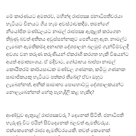
මේ කාරණයට අමතරව, මහින්ද රාජපක්‍ෂ ජනාධිපතිවරයා
හැටියට චීනයට ගිය හැම අවස්ථාවකදීම, තමන්ගේ
නියෝජිත මණ්ඩලයට නාමල් රාජපක්‍ෂ ඇතුළත් කරගෙන
තිබුණු බවත් අතීතය අවුස්සන්නකුට පෙනීයනු ඇත. නාමල්ට
ලැබෙන ඇමතිකම්ද අනාගත දේශපාලන බලමුළු ගැන්වීම්වලදී
අවශ්‍ය වන තරුණ තරුණියන් ඒකරාශි කරගත හැකි විෂයන්ට
අයත් අමාත්‍යාංශය. ඒ මදිවාට, ගෝඨාභය බාප්පා නාමල්
කොයිතරම් කාර්යසාධක මණ්ඩල ගණනක, කමිටු ගණනක
සාමාජිකයකු හැටියට පත්කර තිබේද? ඒවා ඔහුට
ලැබෙන්නත්, අනික් සාමාන්‍ය පොහොට්ටු දේශපාලකයන්ට
නොලැබෙන්නත් හේතු පැහැදිලි කළ හැකිද?
ආණ්ඩුව ඇතුළේ රාජපක්‍ෂවරු 7 දෙනෙක් සිටිති. ජනාධිපති
හැරුණු විට එයින් සිව්දෙනෙක් බලවත් ඇමතිවරුය.
එක්කෙනෙක් රාජ්‍ය ඇමතිවරයෙකි. තවත් කෙනෙක්