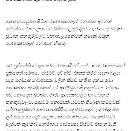
පොහොට්ටුවේ සිටින රාජපක්‍ෂවරුන් නොවන අනෙක්
ජ්‍යෙෂ්ඨ දේශපාලකයෝ කිසිම පළපුරුද්දක් නැති අයද? ඔවුන්
ප්‍රධාන තනතුරුවලට නොගැළපෙන්නේ හුදෙක් ඔවුන්
රාජපක්‍ෂවරුන් නොවන නිසාද?
මේ ප්‍රතිපත්තිය ගැටෙන්නේ ජනාධිපති ගෝඨාභය රාජපක්‍ෂගේ
ප්‍රතිපත්ති සමගය. ‘සිස්ටම් චේන්ජ් ’එකක් කිරීම සඳහා බලය
පැතූ ගෝඨාභය රාජපක්‍ෂ මුලින් කීවේ ඤාති සංග්‍රහය තමා
නොකරන බවත්, තමන්ගේ ආණ්ඩුවකදී අනුන්ට කරන්නට
ඉඩ නොදෙන බවත්ය. රාජ්‍ය ආයතනවලට හා වෙනත්
තනතුරුවලට, ඍජුවම ජනාධිපති යටතේ තිබෙන කමිටුවක්
මගින් සුදුස්සන් තෝරා පත්කිරීම හඳුන්වා දෙන ලද්දේදද මේ
ලජ්ජාසහගත ඥාති සංග්‍රහය නවත්වන්නටය. එහෙත් සිදුවී
ඇත්තේ කුමක්ද? ගෝඨාභය රාජපක්‍ෂද සිස්ටම් එක නමැති