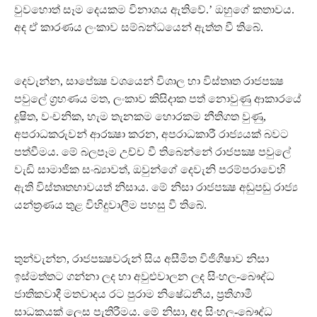
වුවහොත් සෑම දෙයකම විනාශය ඇතිවේ.’ ඔහුගේ කතාවය.
අද ඒ කාරණය ලංකාව සම්බන්ධයෙන් ඇත්ත වී තිබේ.
දෙවැන්න, සාපේක්‍ෂ වශයෙන් විශාල හා විස්තෘත රාජපක්‍ෂ
පවුලේ ග්‍රහණය මත, ලංකාව කිසිදාක පත් නොවුණු ආකාරයේ
දූෂිත, වංචනික, හැම තැනකම හොරකම නීතිගත වුණු,
අපරාධකරුවන් ආරක්‍ෂා කරන, අපරාධකාරී රාජ්‍යයක් බවට
පත්වීමය. මේ බලපෑම උච්ච වී තිබෙන්නේ රාජපක්‍ෂ පවුලේ
වැඩි සාමාජික සංඛ්‍යාවත්, ඔවුන්ගේ දෙවැනි පරම්පරාවෙහි
ඇති විස්තෘතභාවයත් නිසාය. මේ නිසා රාජපක්‍ෂ අඬුපඬු රාජ්‍ය
යන්ත්‍රණය තුළ විහිදුවාලීම පහසු වී තිබේ.
තුන්වැන්න, රාජපක්‍ෂවරුන් සිය අසීමිත විජිගීෂාව නිසා
ඉස්මත්තට ගන්නා ලද හා අවුළුවාලන ලද සිංහල-බෞද්ධ
ජාතිකවාදී මතවාදය රට පුරාම නිෂේධනීය, ප්‍රතිගාමී
සාධකයක් ලෙස පැතිරීමය. මේ නිසා, අද සිංහල-බෞද්ධ