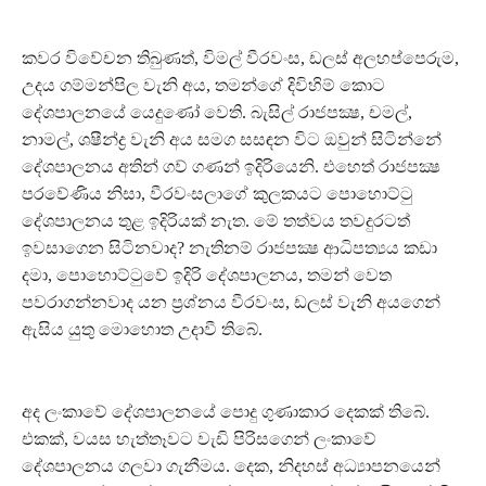
කවර විවේචන තිබුණත්, විමල් වීරවංස, ඩලස් අලහප්පෙරුම,
උදය ගම්මන්පිල වැනි අය, තමන්ගේ දිවිහිම් කොට
දේශපාලනයේ යෙදුණෝ වෙති. බැසිල් රාජපක්‍ෂ, චමල්,
නාමල්, ශෂීන්ද්‍ර වැනි අය සමග සසඳන විට ඔවුන් සිටින්නේ
දේශපාලනය අතින් ගව් ගණන් ඉදිරියෙනි. එහෙත් රාජපක්‍ෂ
පරවේණිය නිසා, වීරවංසලාගේ කුලකයට පොහොට්ටු
දේශපාලනය තුළ ඉදිරියක් නැත. මේ තත්වය තවදුරටත්
ඉවසාගෙන සිටිනවාද? නැතිනම් රාජපක්‍ෂ ආධිපත්‍යය කඩා
දමා, පොහොට්ටුවේ ඉදිරි දේශපාලනය, තමන් වෙත
පවරාගන්නවාද යන ප්‍රශ්නය වීරවංස, ඩලස් වැනි අයගෙන්
ඇසිය යුතු මොහොත උදාවී තිබේ.
අද ලංකාවේ දේශපාලනයේ පොදු ගුණාකාර දෙකක් තිබේ.
එකක්, වයස හැත්තෑවට වැඩි පිරිසගෙන් ලංකාවේ
දේශපාලනය ගලවා ගැනීමය. දෙක, නිදහස් අධ්‍යාපනයෙන්