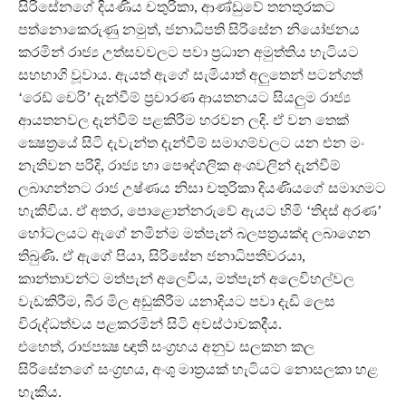
සිරිසේනගේ දියණිය චතුරිකා, ආණ්ඩුවේ තනතුරකට
පත්නොකෙරුණු නමුත්, ජනාධිපති සිරිසේන නියෝජනය
කරමින් රාජ්‍ය උත්සවවලට පවා ප්‍රධාන අමුත්තිය හැටියට
සහභාගි වූවාය. ඇයත් ඇගේ සැමියාත් අලුතෙන් පටන්ගත්
‘රෙඩ් චෙරි’ දැන්වීම් ප්‍රචාරණ ආයතනයට සියලුම රාජ්‍ය
ආයතනවල දැන්වීම් පළකිරීම හරවන ලදි. ඒ වන තෙක්
ක්‍ෂෙත්‍රයේ සිටි දැවැන්ත දැන්වීම් සමාගම්වලට යන එන මං
නැතිවන පරිදි, රාජ්‍ය හා පෞද්ගලික අංශවලින් දැන්වීම්
ලබාගන්නට රාජ උෂ්ණය නිසා චතුරිකා දියණියගේ සමාගමට
හැකිවිය. ඒ අතර, පොළොන්නරුවේ ඇයට හිමි ‘තිදස් අරණ’
හෝටලයට ඇගේ නමින්ම මත්පැන් බලපත්‍රයක්ද ලබාගෙන
තිබුණි. ඒ ඇගේ පියා, සිරිසේන ජනාධිපතිවරයා,
කාන්තාවන්ට මත්පැන් අලෙවිය, මත්පැන් අලෙවිහල්වල
වැඩකිරීම, බීර මිල අඩුකිරීම යනාදියට පවා දැඩි ලෙස
විරුද්ධත්වය පළකරමින් සිටි අවස්ථාවකදීය.
එහෙත්, රාජපක්‍ෂ ඥාති සංග්‍රහය අනුව සලකන කල
සිරිසේනගේ සංග්‍රහය, අංශු මාත්‍රයක් හැටියට නොසලකා හළ
හැකිය.