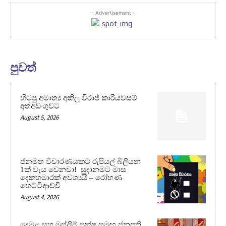
- Advertisement -
පුවත්
හිටපු අමාත්‍ය අකිල විරාජ් කාරියවසම්
අත්අඩංගුවට
August 5, 2026
ජනමත විචාරණයකට රුපියල් බිලියන
1ක් වැය වෙනවා! සූදානමට මාස
දෙකහමාරක් අවශ්‍යයි – රෝහණ
හෙට්ටිආච්චි
August 4, 2026
දෙමළ සහ මුස්ලිම් පක්ෂ සමඟ ජනපති