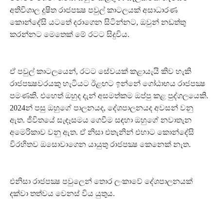
අතිවිශාල දූෂිත රාජපක්‍ෂ පවුල් කාටලයක් අසාධාරණ
කොන්දේසි යටතේ දරාගෙන සිටින්නට, ඔවුන් නඩත්තු
කරන්නට මෙතෙක් මේ රටට සිදුවිය.
ඒ පවුල් කාටලයෙන්, රටට සේවයක් කළායැයි කිව හැකි
රාජපක්‍ෂවරයකු හැටියට ඊළඟට ඉන්නේ ගෝඨාභය රාජපක්‍ෂ
පමණකි. එහෙත් ඔහුද දැන් අසමත්කම ඔප්පු කළ පුද්ගලයෙකි.
2024න් පසු ඔහුගේ පාලනයද, දේශපාලනයද අවසන් වනු
ඇත. ජීවිතයේ සැඳෑසමය ගෙවීම සඳහා ඔහුගේ නවාතැන
අමෙරිකාව වනු ඇත. ඒ නිසා එතැනින් එහාට කොන්දේසි
විරහිතව ඔසොවාගෙන යායුතු රාජපක්‍ෂ කෙනෙක් නැත.
එනිසා රාජපක්‍ෂ පවුලෙන් තොර ලංකාවේ දේශපාලනයක්
දක්වා තත්වය වෙනස් විය යුතුය.