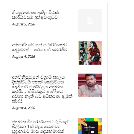
හිටපු අමාත්‍ය අකිල විරාජ්
කාරියවසම් අත්අඩංගුවට
August 5, 2026
අභිසාරී: වෙනත් යථාර්ථයකට
කවුළුවක් – රොහාන් සමරජීව
August 4, 2026
අගවිනිසුරුගේ විශ්‍රාම කාලය
දික්කිරීමේ පනත් කෙටුම්පත
කැබිනට් මණ්ඩලය අනුමත
කරයි… කිසිවකුට කන්දීමට
අවශ්‍ය නැති බව අධිකරණ ඇමති
කියයි
August 4, 2026
ජනමත විචාරණයකට රුපියල්
බිලියන 1ක් වැය වෙනවා!
සූදානමට මාස දෙකහමාරක්