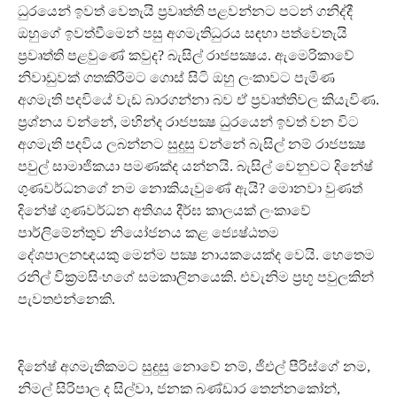
ධුරයෙන් ඉවත් වෙතැයි ප්‍රවෘත්ති පළවන්නට පටන් ගනිද්දී
ඔහුගේ ඉවත්වීමෙන් පසු අගමැතිධුරය සඳහා පත්වෙතැයි
ප්‍රවෘත්ති පළවුණේ කවුද? බැසිල් රාජපක්‍ෂය. ඇමෙරිකාවේ
නිවාඩුවක් ගතකිරීමට ගොස් සිටි ඔහු ලංකාවට පැමිණ
අගමැති පදවියේ වැඩ බාරගන්නා බව ඒ ප්‍රවෘත්තිවල කියැවිණ.
ප්‍රශ්නය වන්නේ, මහින්ද රාජපක්‍ෂ ධුරයෙන් ඉවත් වන විට
අගමැති පදවිය ලබන්නට සුදුසු වන්නේ බැසිල් නම් රාජපක්‍ෂ
පවුල් සාමාජිකයා පමණක්ද යන්නයි. බැසිල් වෙනුවට දිනේෂ්
ගුණවර්ධනගේ නම නොකියැවුණේ ඇයි? මොනවා වුණත්
දිනේෂ් ගුණවර්ධන අතිශය දීර්ඝ කාලයක් ලංකාවේ
පාර්ලිමේන්තුව නියෝජනය කළ ජ්‍යෙෂ්ඨතම
දේශපාලනඥයකු මෙන්ම පක්‍ෂ නායකයෙක්ද වෙයි. හෙතෙම
රනිල් වික්‍රමසිංහගේ සමකාලිනයෙකි. එවැනිම ප්‍රභූ පවුලකින්
පැවතඑන්නෙකි.
දිනේෂ් අගමැතිකමට සුදුසු නොවේ නම්, ජීඑල් පීරිස්ගේ නම,
නිමල් සිරිපාල ද සිල්වා, ජනක බණ්ඩාර තෙන්නකෝන්,