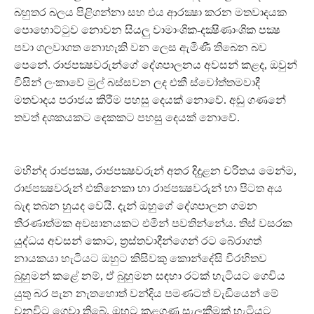
බහුතර බලය පිළිගන්නා සහ එය ආරක්‍ෂා කරන මතවාදයක
පොහොට්ටුව නොවන සියලු වාමාංශික-දක්‍ෂිණාංශික පක්‍ෂ
පවා ගලවාගත නොහැකි වන ලෙස ඇමිණී තිබෙන බව
පෙනේ. රාජපක්‍ෂවරුන්ගේ දේශපාලනය අවසන් කළද, ඔවුන්
විසින් ලංකාවේ මුල් බස්සවන ලද එකී ස්වෝත්තමවාදී
මතවාදය පරාජය කිරීම පහසු දෙයක් නොවේ. අඩු ගණනේ
තවත් දශකයකට දෙකකට පහසු දෙයක් නොවේ.
මහින්ද රාජපක්‍ෂ, රාජපක්‍ෂවරුන් අතර දිදුළන චරිතය මෙන්ම,
රාජපක්‍ෂවරුන් එකිනෙකා හා රාජපක්‍ෂවරුන් හා පිටත අය
බැඳ තබන හුයද වෙයි. දැන් ඔහුගේ දේශපාලන ගමන
තීරණාත්මක අවසානයකට එමින් පවතින්නේය. තිස් වසරක
යුද්ධය අවසන් කොට, ත්‍රස්තවාදීන්ගෙන් රට බේරාගත්
නායකයා හැටියට ඔහුට කිසිවකු කොන්දේසි විරහිතව
බුහුමන් කළේ නම්, ඒ බුහුමන සඳහා රටක් හැටියට ගෙවිය
යුතු බර පැන නැතහොත් වන්දිය පමණටත් වැඩියෙන් මේ
වනවිට ගෙවා තිබේ. ඔහුට කළගුණ සැලකීමක් හැටියට