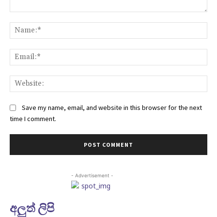
Comment:
Na
Ema
Web
Save my name, email, and website in this browser for the next
time I comment.
- Advertisement -
අලුත් ලිපි