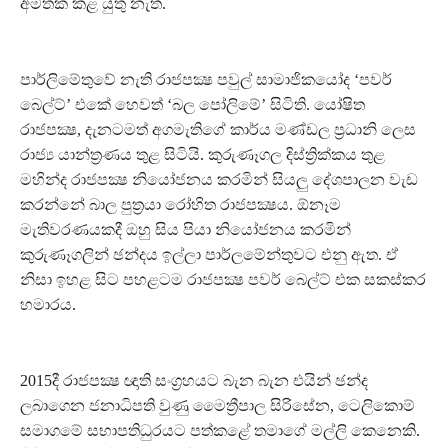
අමතක කළ යුතු නැත.
පාර්ලිමේතුවේ නැති රාජපක්‍ෂ පවුල් සාමාජිකයෝද ‘පවර්
බෙල්ට්’ එකේ හෙවත් ‘බල පෝලිමේ’ සිටිති. යෝෂිත
රාජපක්‍ෂ, දැනටමත් අගමැතිගේ කාර්ය මණ්ඩල ප්‍රධානි ලෙස
රාජ්‍ය යාන්ත්‍රණය තුළ සිටියි. කුරුණෑගල දිස්ත්‍රික්කය තුළ
මහින්ද රාජපක්‍ෂ නියෝජනය කරමින් සියලු දේශපාලන වැඩ
කරන්නේ බාල පුත්‍රයා රෝහිත රාජපක්‍ෂය. ඕනෑම
මැතිවරණයකදී ඔහු සිය පියා නියෝජනය කරමින්
කුරුණෑගලින් ඡන්දය ඉල්ලා පාර්ලමේන්තුවට එනු ඇත. ඒ
නිසා ඉහළ සිට පහළටම රාජපක්‍ෂ පවර් බෙල්ට් එක සකස්කර
හමාරය.
2015දී රාජපක්‍ෂ ඥාති සංග්‍රහයට බැන බැන එයින් ඡන්ද
ලබාගෙන ජනාධිපති වුණු මෛත්‍රීපාල සිරිසේන, ටෙලිකොම්
සමාගමේ සභාපතිධුරයට පත්කළේ තමාගේ මල්ලි කෙනෙකි.