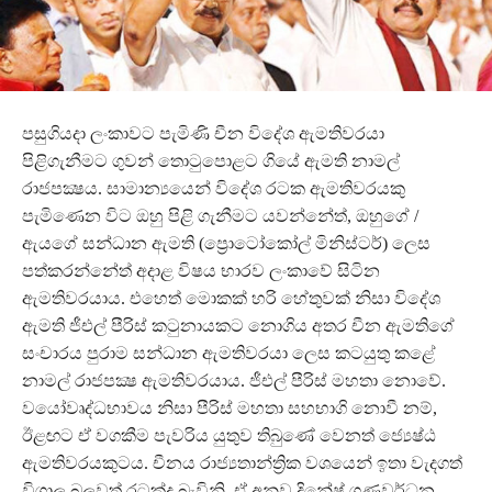
පසුගියදා ලංකාවට පැමිණි චීන විදේශ ඇමතිවරයා
පිළිගැනීමට ගුවන් තොටුපොළට ගියේ ඇමති නාමල්
රාජපක්‍ෂය. සාමාන්‍යයෙන් විදේශ රටක ඇමතිවරයකු
පැමිණෙන විට ඔහු පිළි ගැනීමට යවන්නේත්, ඔහුගේ /
ඇයගේ සන්ධාන ඇමති (ප්‍රොටෝකෝල් මිනිස්ටර්) ලෙස
පත්කරන්නේත් අදාළ විෂය භාරව ලංකාවේ සිටින
ඇමතිවරයාය. එහෙත් මොකක් හරි හේතුවක් නිසා විදේශ
ඇමති ජීඑල් පීරිස් කටුනායකට නොගිය අතර චීන ඇමතිගේ
සංචාරය පුරාම සන්ධාන ඇමතිවරයා ලෙස කටයුතු කළේ
නාමල් රාජපක්‍ෂ ඇමතිවරයාය. ජීඑල් පීරිස් මහතා නොවේ.
වයෝවෘද්ධභාවය නිසා පීරිස් මහතා සහභාගි නොවී නම්,
ඊළඟට ඒ වගකීම පැවරිය යුතුව තිබුණේ වෙනත් ජ්‍යෙෂ්ඨ
ඇමතිවරයකුටය. චීනය රාජ්‍යතාන්ත්‍රික වශයෙන් ඉතා වැදගත්
විශාල බලවත් රටක්ද බැවිනි. ඒ අනුව දිනේෂ් ගුණවර්ධන,