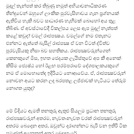
මුදල් තැන්පත් කර තිබුණු නමුත් අභියාචනාධිකරණ
තීන්දුවෙන් ඔහුගේ ලාංකික පුරවැසිභාවය ගැන ප්‍රශ්නයක්
ඇතිවිය හැකි බවට සාධාරණ හැඟීමක් බොහෝ අය තුළ
තිබිණ. ඒ අවස්ථාවේදී විකල්පය ලෙස ඇප මුදල් නැත්පත්
කළේ කවුද? චමල් රාජපක්‍ෂය. චමල්ගේ නම එතැනට
එන්නට ඇත්තේ බැසිල් රාජපක්‍ෂ ඒ වන විටත් ද්විත්ව
පුරවැසියකු නිසා බව සහතිකය. රාජපක්‍ෂවරුන්ගෙන්
කෙනකුගේ මිස, ඉහත ජෙදයක ලැයිස්තුවේ අප කී අනෙක්
කිසිම ජ්‍යෙෂ්ඨ හෝ ඊළඟ පරම්පරාවේ දේශපාලකයකුගේ
නම ඒ මොහොතේද ඉදිරියට නොආවේය. ඒ, රාජපක්‍ෂවරුන්
නොවන අයට කරන ලද බරපතළ ලජ්ජාවක් හැටියට තේරුම්
නොගත යුතුද?
මේ විදියට ඇමති තනතුරු ඇතුළු සියලුම ප්‍රධාන තනතුරු
රාජපක්‍ෂවරුන් අතරම, නැවත-නැවත වරක් රාජපක්‍ෂවරුන්
අතරම බෙදෙන අතර, ඔවුන්ට දරාගන්නට බැරි වන ඉතිරි ටික
පමණක් අනෙකුන් අතර බෙදාහැරේ.