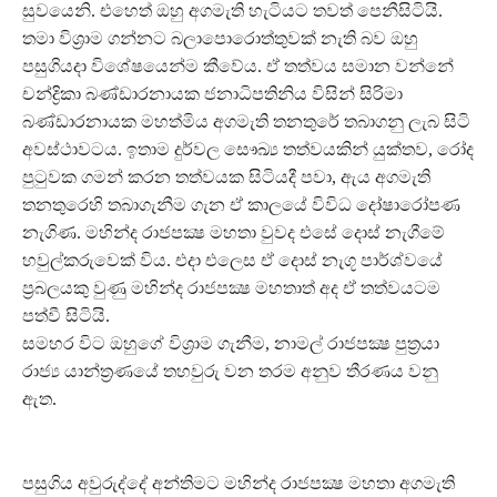
සුවයෙනි. එහෙත් ඔහු අගමැති හැටියට තවත් පෙනීසිටියි.
තමා විශ්‍රාම ගන්නට බලාපොරොත්තුවක් නැති බව ඔහු
පසුගියදා විශේෂයෙන්ම කීවේය. ඒ තත්වය සමාන වන්නේ
චන්ද්‍රිකා බණ්ඩාරනායක ජනාධිපතිනිය විසින් සිරිමා
බණ්ඩාරනායක මහත්මිය අගමැති තනතුරේ තබාගනු ලැබ සිටි
අවස්ථාවටය. ඉතාම දුර්වල සෞඛ්‍ය තත්වයකින් යුක්තව, රෝද
පුටුවක ගමන් කරන තත්වයක සිටියදී පවා, ඇය අගමැති
තනතුරෙහි තබාගැනීම ගැන ඒ කාලයේ විවිධ දෝෂාරෝපණ
නැගිණ. මහින්ද රාජපක්‍ෂ මහතා වුවද එසේ දොස් නැගීමේ
හවුල්කරුවෙක් විය. එදා එලෙස ඒ දොස් නැගූ පාර්ශ්වයේ
ප්‍රබලයකු වුණු මහින්ද රාජපක්‍ෂ මහතාත් අද ඒ තත්වයටම
පත්වී සිටියි.
සමහර විට ඔහුගේ විශ්‍රාම ගැනීම, නාමල් රාජපක්‍ෂ පුත්‍රයා
රාජ්‍ය යාන්ත්‍රණයේ තහවුරු වන තරම අනුව තීරණය වනු
ඇත.
පසුගිය අවුරුද්දේ අන්තිමට මහින්ද රාජපක්‍ෂ මහතා අගමැති