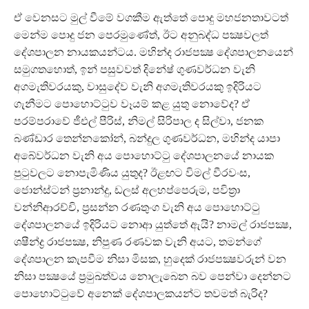
ඒ වෙනසට මුල් වීමේ වගකීම ඇත්තේ පොදු මහජනතාවටත්
මෙන්ම පොදු ජන පෙරමුණේත්, ඊට අනුබද්ධ පක්‍ෂවලත්
දේශපාලන නායකයන්ටය. මහින්ද රාජපක්‍ෂ දේශපාලනයෙන්
සමුගතහොත්, ඉන් පසුවවත් දිනේෂ් ගුණවර්ධන වැනි
අගමැතිවරයකු, වාසුදේව වැනි අගමැතිවරයකු ඉදිරියට
ගැනීමට පොහොට්ටුව වෑයම් කළ යුතු නොවේද? ඒ
පරම්පරාවේ ජීඑල් පීරිස්, නිමල් සිරිපාල ද සිල්වා, ජනක
බණ්ඩාර තෙන්නකෝන්, බන්දුල ගුණවර්ධන, මහින්ද යාපා
අබේවර්ධන වැනි අය පොහොට්ටු දේශපාලනයේ නායක
පුටුවලට නොපැමිණිය යුතුද? ඊළඟට විමල් වීරවංස,
ජොන්ස්ටන් ප්‍රනාන්දු, ඩලස් අලහප්පෙරුම, පවිත්‍රා
වන්නිආරච්චි, ප්‍රසන්න රණතුංග වැනි අය පොහොට්ටු
දේශපාලනයේ ඉදිරියට නොආ යුත්තේ ඇයි? නාමල් රාජපක්‍ෂ,
ශෂීන්ද්‍ර රාජපක්‍ෂ, නිපුණ රණවක වැනි අයට, තමන්ගේ
දේශපාලන කැපවීම නිසා මිසක, හුදෙක් රාජපක්‍ෂවරුන් වන
නිසා පක්‍ෂයේ ප්‍රමුඛත්වය නොලැබෙන බව පෙන්වා දෙන්නට
පොහොට්ටුවේ අනෙක් දේශපාලකයන්ට තවමත් බැරිද?