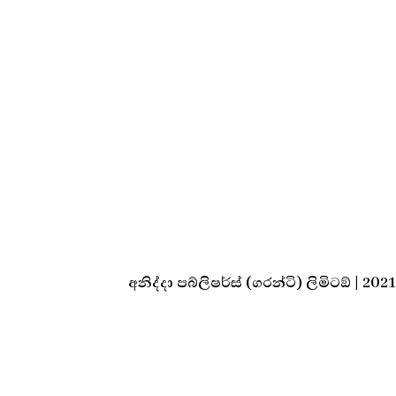
අනිද්දා පබ්ලිෂර්ස් (ගරන්ටි) ලිමිටඞ් | 