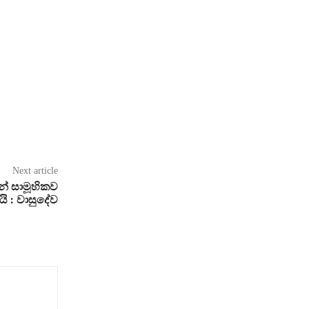
Next article
ේ සාමූහිකව
 : වාසුදේව