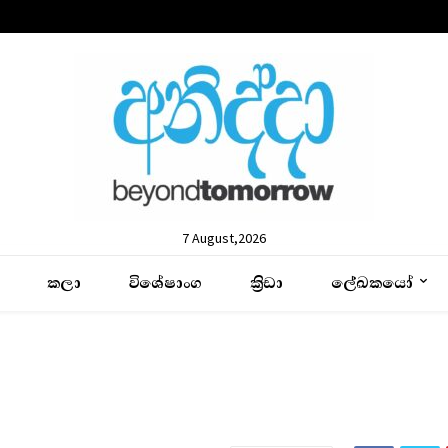
7 August,2026
කලා
විශේෂාංග
ක්‍රිඩා
ලේඛකයෝ