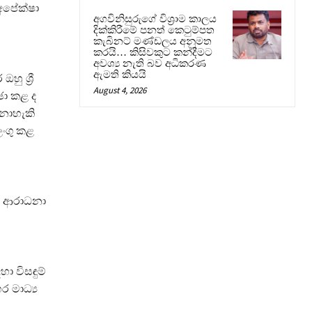
අපේක්ෂා
අගවිනිසුරුගේ විශ්‍රාම කාලය
දික්කිරීමේ පනත් කෙටුම්පත
කැබිනට් මණ්ඩලය අනුමත
කරයි… කිසිවකුට කන්දීමට
අවශ්‍ය නැති බව අධිකරණ
ඇමති කියයි
ු ශ්‍රී
August 4, 2026
ඡා කළ ද
 නොහැකි
ලංගු කළ
ට ආරාධනා
ා විසඳුම්
 මාධ්‍ය