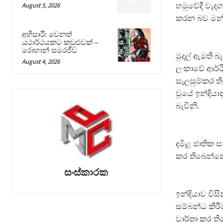
August 5, 2026
හමුවේදී වැද
කරන බව මන්ත්
අභිසාරී: වෙනත්
යථාර්ථයකට කවුළුවක් –
රොහාන් සමරජීව
මුදල් ඇමති බැ
August 4, 2026
ලංකාවේ ආර්ථි
සැලසුම්කර ති
වූයේ ඉන්දිය
බැවිනි.
දමිළ ජාතික
කර තිබෙන්නේ 
සංස්කාරක
ඉන්දියාව විස
සම්බන්ධ කිර
වාර්තා කර ති