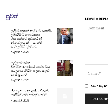
පුවත්
LEAVE A REPL
ලලිත්-කූගන් නඩුවේ සාක්ෂි
ලබාදීමට ගෝඨාභය
රාජපක්ෂට අධිකරණ
නියෝගයක් – සාක්ෂි
ඔන්ලයින් ක්‍රමයට
August 7, 2026
පල්ලන්සේන
Comment:
බන්ධනාගාරයේ තත්ත්වය
පාලනය කිරීම සඳහා කඳුළු
ගෑස් ප්‍රහාර
August 7, 2026
Save my nam
හිටපු අමාත්‍ය අකිල විරාජ්
කාරියවසම් අත්අඩංගුවට
August 5, 2026