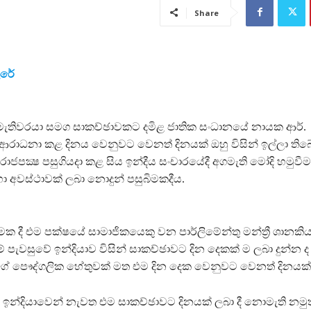
Share
ුරේ
ගමැතිවරයා සමග සාකච්ඡාවකට දමිළ ජාතික සංධානයේ නායක ආර්.
රාධනා කළ දිනය වෙනුවට වෙනත් දිනයක් ඔහු විසින් ඉල්ලා තිබේ.
් රාජපක්‍ෂ පසුගියදා කළ සිය ඉන්දීය සංචාරයේදී අගමැති මෝදි හමුවී
හා අවස්ථාවක් ලබා නොදුන් පසුබිමකදීය.
ක දී එම පක්ෂයේ සාමාජිකයෙකු වන පාර්ලිමේන්තු මන්ත්‍රී ශානකි
 පැවසුවේ ඉන්දියාව විසින් සාකච්ඡාවට දින දෙකක් ම ලබා දුන්න ද
පෞද්ගලික හේතුවක් මත එම දින දෙක වෙනුවට වෙනත් දිනයක් ඉ
ඉන්දියාවෙන් නැවත එම සාකච්ඡාවට දිනයක් ලබා දී නොමැති නමු