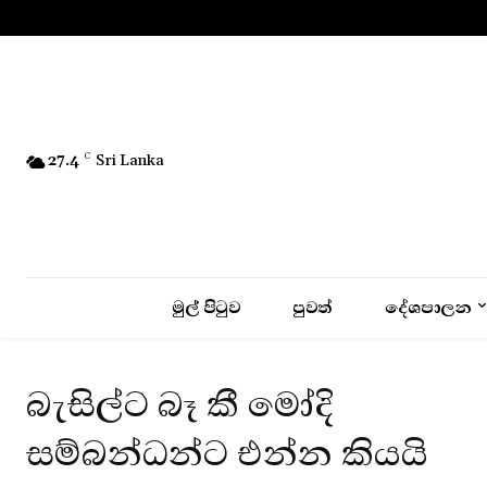
No menu items!
27.4
C
Sri Lanka
මුල් පිටුව
පුවත්
දේශපාලන
බැසිල්ට බෑ කී මෝදි
සම්බන්ධන්ට එන්න කියයි