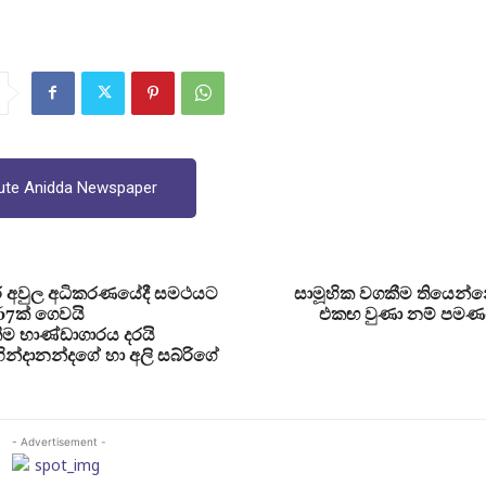
ute Anidda Newspaper
 අවුල අධිකරණයේදී සමථයට
සාමූහික වගකීම තියෙන්න
67ක් ගෙවයි
එකඟ වුණා නම් පමණයි
ීම භාණ්ඩාගාරය දරයි
්දානන්දගේ හා අලි සබ්රිගේ
- Advertisement -