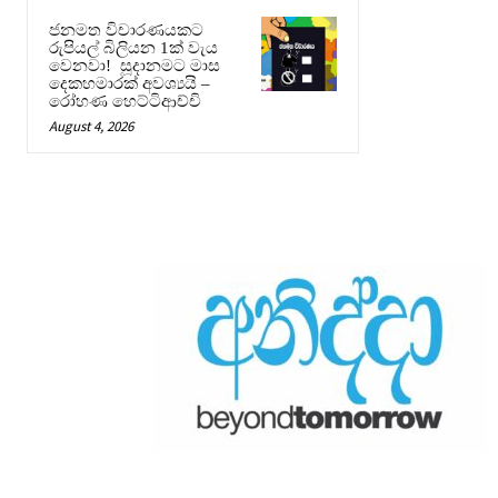
ජනමත විචාරණයකට
රුපියල් බිලියන 1ක් වැය
වෙනවා! සූදානමට මාස
දෙකහමාරක් අවශ්‍යයි –
රෝහණ හෙට්ටිආච්චි
August 4, 2026