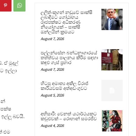
ලලිත්-කූගන් නඩුවේ සාක්ෂි
ලබාදීමට ගෝඨාභය
රාජපක්ෂට අධිකරණ
නියෝගයක් – සාක්ෂි
ඔන්ලයින් ක්‍රමයට
August 7, 2026
පල්ලන්සේන බන්ධනාගාරයේ
තත්ත්වය පාලනය කිරීම සඳහා
කඳුළු ගෑස් ප්‍රහාර
 ඒ මුදල්
August 7, 2026
මට ඉල්ලා
හිටපු අමාත්‍ය අකිල විරාජ්
කාරියවසම් අත්අඩංගුවට
August 5, 2026
යන්
 පක්ෂ
අභිසාරී: වෙනත් යථාර්ථයකට
ල්ලූ බවයි.
කවුළුවක් – රොහාන් සමරජීව
August 4, 2026
ත් එම