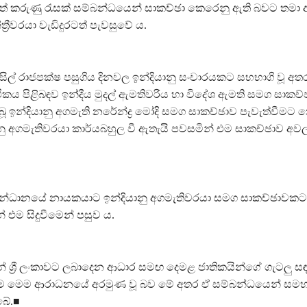
ගත් කරුණු රැසක් සම්බන්ධයෙන් සාකච්ඡා කෙරෙනු ඇති බවට තමා 
‍රීවරයා වැඩිදුරටත් පැවසුවේ ය.
සිල් රාජපක්ෂ පසුගිය දිනවල ඉන්දියානු සංචාරයකට සහභාගි වූ අතර ඔහ
කය පිළිබඳව ඉන්දීය මුදල් ඇමතිවරිය හා විදේශ ඇමති සමග සාකච්
බූ ඉන්දියානු අගමැති නරේන්ද්‍ර මෝදි සමග සාකච්ඡාව පැවැත්වීමට
ානු අගමැතිවරයා කාර්යබහුල වී ඇතැයි පවසමින් එම සාකච්ඡාව අව
 සන්ධානයේ නායකයාට ඉන්දියානු අගමැතිවරයා සමග සාකච්ඡාවක
එම සිදුවීමෙන් පසුව ය.
ින් ශ්‍රී ලංකාවට ලබාදෙන ආධාර සමඟ දෙමළ ජාතිකයින්ගේ ගැටලු සඳහ
ීම මෙම ආරාධනයේ අරමුණ වූ බව මේ අතර ඒ සම්බන්ධයෙන් සමහර
බේ.■