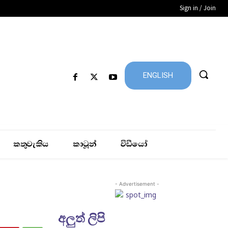
Sign in / Join
ENGLISH
කතුවැකිය
කාටූන්
විඩීයෝ
- Advertisement -
අලුත් ලිපි