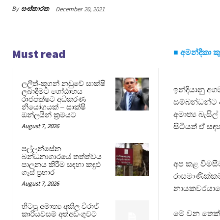
By
සංස්කාරක
December 20, 2021
Must read
■ අමන්දිකා ක
ලලිත්-කූගන් නඩුවේ සාක්ෂි
ඉන්දියානු අ
ලබාදීමට ගෝඨාභය
රාජපක්ෂට අධිකරණ
සම්බන්ධන්ට ආ
නියෝගයක් – සාක්ෂි
අමාත්‍ය බැසිල
ඔන්ලයින් ක්‍රමයට
August 7, 2026
සිටියත් ඒ සඳ
පල්ලන්සේන
බන්ධනාගාරයේ තත්ත්වය
අප කළ විමසීම
පාලනය කිරීම සඳහා කඳුළු
ගෑස් ප්‍රහාර
රාසමාණික්කම්
August 7, 2026
නායකවරයාගේ 
හිටපු අමාත්‍ය අකිල විරාජ්
මේ වන තෙක් 
කාරියවසම් අත්අඩංගුවට