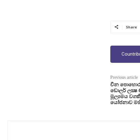
Share
Countrib
Previous article
චීන පොහොර
ඩොලර් ලක්‍ෂ 
මූල්‍යමය වගක
යෝජනාව මහින