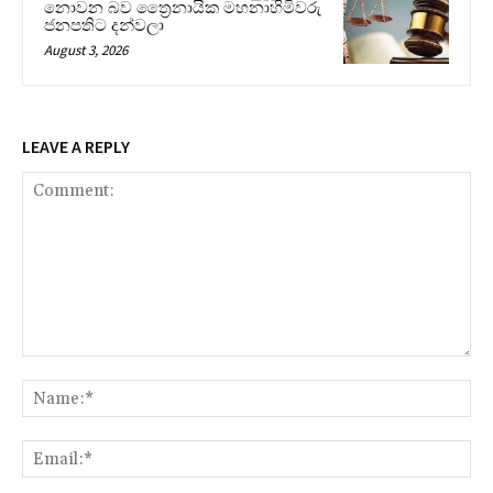
නොවන බව ත්‍රෛනායික මහනාහිමිවරු
ජනපතිට දන්වලා
August 3, 2026
LEAVE A REPLY
Comment:
Na
Ema