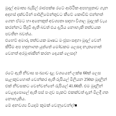
මුදල් අමාත්‍ය බැසිල් රාජපක්ෂ රටේ ආර්ථික අපහසුතාව ගැන
අදහස් දක්වමින් පාර්ලිමේන්තුවට කීවේ කොවිඩ් එන්නත්
ගෙන ඒමට හා අනෙකුත් අවශ්‍යතා සඳහා විශාල මුදලක් වැය
කරන්නට සිදුවී ඇති බවත් එය දැරිය නොහැකි තත්වයක
පවතින බවත්ය.
එහෙව් අමාරු තත්වයක ඖෂධ මංජුසා සඳහා මුදල් වෙන්
කිරීම අප හඳුනාගත යුත්තේ මෝඩකම ලෙසද නැතහොත්
වෙනත් අරමුණකින් කරන දෙයක් ලෙසද?
රටේ ඇති නිවාස සංඛ්‍යාව දළ වශයෙන් ලක්ෂ 60ක් ලෙස
සැලකුවහොත් වෙන්කර ඇති රුපියල් මිලියන 250ක මුදලින්
එක් නිවසකට වෙන්වන්නේ රුපියල් 41.66කි. එම මුදලින්
වෙළඳපොලේ ඇති පස් පංගුව පැකට් එකක්වත් දැන් මිලදී ගත
නොහැකිය.
මේ අනවශ්‍ය වියදම් කුමක් වෙනුවෙන්ද?■