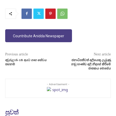
Countribute Anidda Newspaper
Previous article
Next article
අවුරුදු 16-18 අයට ගෘහ සේවය
ජනාධිපතිටත් අලියෙකු ලැබුණු
තහනම්
නඩු භාණ්ඩ අලි නිදහස් කිරීමේ
ජාතකය මෙසේය
- Advertisement -
පුවත්