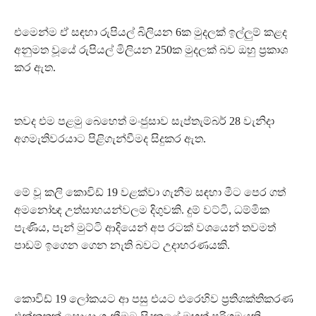
එමෙන්ම ඒ සඳහා රුපියල් බිලියන 6ක මුදලක් ඉල්ලුම් කළද
අනුමත වූයේ රුපියල් මිලියන 250ක මුදලක් බව ඔහු ප්‍රකාශ
කර ඇත.
තවද එම පළමු බෙහෙත් මංජුසාව සැප්තැම්බර් 28 වැනිදා
අගමැතිවරයාට පිළිගැන්වීමද සිදුකර ඇත.
මේ වූ කලි කොවිඩ් 19 වළක්වා ගැනීම සඳහා මීට පෙර ගත්
අමනෝඥ උත්සාහයන්වලම දිගුවකි. දුම් වට්ටි, ධම්මික
පැණිය, පැන් මුට්ටි ආදියෙන් අප රටක් වශයෙන් තවමත්
පාඩම් ඉගෙන ගෙන නැති බවට උදාහරණයකි.
කොවිඩ් 19 ලෝකයට ආ පසු එයට එරෙහිව ප්‍රතිශක්තිකරණ