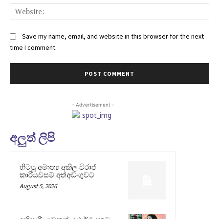
Web
Save my name, email, and website in this browser for the next
time I comment.
- Advertisement -
අලුත් ලිපි
හිටපු අමාත්‍ය අකිල විරාජ්
කාරියවසම් අත්අඩංගුවට
August 5, 2026