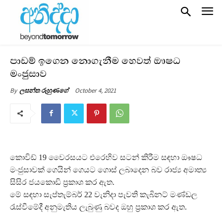
පාඩම් ඉගෙන නොගැනීම හෙවත් ඖෂධ
මංජුසාව
October 4, 2021
By
ලසන්ත රුහුණගේ
කොවිඩ් 19 වෛරසයට එරෙහිව සටන් කිරීම සඳහා ඖෂධ
මංජුසාවක් ගෙයින් ගෙයට ගොස් ලබාදෙන බව රාජ්‍ය අමාත්‍ය
සිසිර ජයකොඩි ප්‍රකාශ කර ඇත.
මේ සඳහා සැප්තැම්බර් 22 වැනිදා පැවති කැබිනට් මණ්ඩල
රැස්වීමේදී අනුමැතිය ලැබුණු බවද ඔහු ප්‍රකාශ කර ඇත.