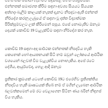
එන්නතක් සොයා ගැනීමට සිදුකළේ මහත් පරිශ්‍රමයකි.
එන්නතක් සමාජගත කිරීම සඳහා අවශ්‍ය සියයට සියයක
අත්හදා බැලීම් කාලයක් නැතත් දැනට නිපදවා ඇති එන්නත්
නිර්දේශ කරනු ලැබුයේ ඒ සඳහා වූ දත්ත විද්‍යාත්මක
පිරික්සුම්වලට ලක් කිරීමෙන් පසුය. එසේ නොමැතිව ඕනෑම
දෙයක් කොවිඩ් 19 වැළැක්වීම සඳහා නිර්දේශ කර නැත.
කොවිඩ් 19 සඳහා අද සාර්ථක එන්නතක් නිපදවිය හැකි
කෙනෙක් හෝ ආයතනයක් සිටී නම් ඔවුන් ලෝකයේ ආර්ථික
වශයෙන් බලවත් වීම වැළැක්විය නොහැකිය. අපේ රටේ
දේශීය, ආයුර්වේද, හෙළ ආදි ඕනෑම
ප්‍රතිකාර ක්‍රමයක් යටතේ කොවිඩ් 19ට එරෙහිව ප්‍රතිශක්තිය
නිපදවිය හැකි ඖෂධයක් තිබේ නම් ඒ මගින් ලැබෙන ආර්ථික
බලවත්කමෙන් මේ රට වෙළාගෙන සිටින ණය බරින් නිදහස්
විය හැකිය.