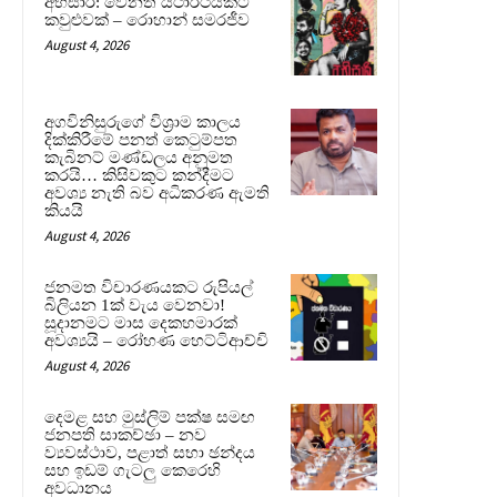
අභිසාරී: වෙනත් යථාර්ථයකට
කවුළුවක් – රොහාන් සමරජීව
August 4, 2026
අගවිනිසුරුගේ විශ්‍රාම කාලය
දික්කිරීමේ පනත් කෙටුම්පත
කැබිනට් මණ්ඩලය අනුමත
කරයි… කිසිවකුට කන්දීමට
අවශ්‍ය නැති බව අධිකරණ ඇමති
කියයි
August 4, 2026
ජනමත විචාරණයකට රුපියල්
බිලියන 1ක් වැය වෙනවා!
සූදානමට මාස දෙකහමාරක්
අවශ්‍යයි – රෝහණ හෙට්ටිආච්චි
August 4, 2026
දෙමළ සහ මුස්ලිම් පක්ෂ සමඟ
ජනපති සාකච්ඡා – නව
ව්‍යවස්ථාව, පළාත් සභා ඡන්දය
සහ ඉඩම් ගැටලු කෙරෙහි
අවධානය