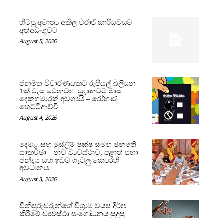
හිටපු අමාත්‍ය අකිල විරාජ් කාරියවසම්
අත්අඩංගුවට
August 5, 2026
ජනමත විචාරණයකට රුපියල් බිලියන
1ක් වැය වෙනවා! සූදානමට මාස
දෙකහමාරක් අවශ්‍යයි – රෝහණ
හෙට්ටිආච්චි
August 4, 2026
දෙමළ සහ මුස්ලිම් පක්ෂ සමඟ ජනපති
සාකච්ඡා – නව ව්‍යවස්ථාව, පළාත් සභා
ඡන්දය සහ ඉඩම් ගැටලු කෙරෙහි
අවධානය
August 3, 2026
විනිසුරුවරුන්ගේ විශ්‍රාම වයස දීර්ඝ
කිරීමේ ව්‍යවස්ථා සංශෝධනය සුදුසු