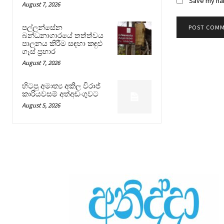
Save my nam
August 7, 2026
පල්ලන්සේන
බන්ධනාගාරයේ තත්ත්වය
පාලනය කිරීම සඳහා කඳුළු
ගෑස් ප්‍රහාර
August 7, 2026
හිටපු අමාත්‍ය අකිල විරාජ්
කාරියවසම් අත්අඩංගුවට
August 5, 2026