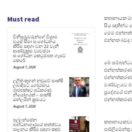
Must read
කතානායක මහ
සිය ඥාතීන්ට 
මෙම එන්නත්කර
විනිසුරුවරුන්ගේ විශ්‍රාම
එන්නත බවද ව
වයස් සීමා සංශෝධනය
කිරීම සඳහා වන 22 වැනි
ආණ්ඩුක්‍රම ව්‍යවස්ථා
සංශෝධන කෙටුම්පත ගැසට්
කෙරේ
මේ සම්බන්ධය
August 7, 2026
එන්නත්කරණය
එන්නත්කරණයක්
ලලිත්-කූගන් නඩුවේ සාක්ෂි
මණ්ඩලයට එන
ලබාදීමට ගෝඨාභය
රාජපක්ෂට අධිකරණ
ප්‍රදේශයේ එ
නියෝගයක් – සාක්ෂි
එන්නත්කරණය 
ඔන්ලයින් ක්‍රමයට
August 7, 2026
පල්ලන්සේන
කතානායකවරය
බන්ධනාගාරයේ තත්ත්වය
පාර්ලිමේන්තු
පාලනය කිරීම සඳහා කඳුළු