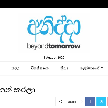
8 August,2026
කලා
විශේෂාංග
ක්‍රිඩා
ලේඛකයෝ
නත් කරලා
Share