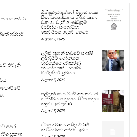
විනිසුරුවරුන්ගේ විශ්‍රාම වයස්
සීමා සංශෝධනය කිරීම සඳහා
වසට ගෙන්වා
වන 22 වැනි ආණ්ඩුක්‍රම
ව්‍යවස්ථා සංශෝධන
කෙටුම්පත ගැසට් කෙරේ
්තේ ෆයිසර්
August 7, 2026
ලලිත්-කූගන් නඩුවේ සාක්ෂි
ලබාදීමට ගෝඨාභය
රාජපක්ෂට අධිකරණ
වේ එවැනි
නියෝගයක් – සාක්ෂි
ඔන්ලයින් ක්‍රමයට
August 7, 2026
ර්ය
ිටකෝට්ටේ
පල්ලන්සේන බන්ධනාගාරයේ
එම
තත්ත්වය පාලනය කිරීම සඳහා
කඳුළු ගෑස් ප්‍රහාර
August 7, 2026
හිටපු අමාත්‍ය අකිල විරාජ්
කට පෙර
කාරියවසම් අත්අඩංගුවට
්ග ප්‍රකාශ
August 5, 2026