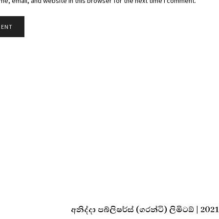
e, email, and website in this browser for the next time I comment.
අනිද්දා පබ්ලිෂර්ස් (ගරන්ටි) ලිමිටඞ් | 