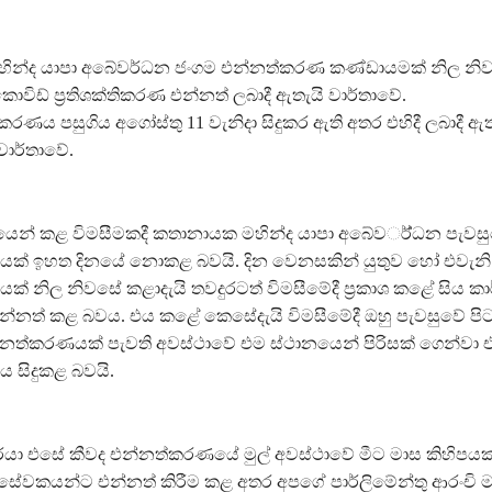
ින්ද යාපා අබේවර්ධන ජංගම එන්නත්කරණ කණ්ඩායමක් නිල නි
කොවිඩ් ප්‍රතිශක්තිකරණ එන්නත් ලබාදී ඇතැයි වාර්තාවේ.
ණය පසුගිය අගෝස්තු 11 වැනිදා සිදුකර ඇති අතර එහිදී ලබාදී ඇත
ාර්තාවේ.
ෙන් කළ විමසීමකදී කතානායක මහින්ද යාපා අබේවර්්ධන පැවසු
ක් ඉහත දිනයේ නොකළ බවයි. දින වෙනසකින් යුතුව හෝ එවැනි
 නිල නිවසේ කළාදැයි තවදුරටත් විමසීමේදී ප්‍රකාශ කළේ සිය කා
්නත් කළ බවය. එය කළේ කෙසේදැයි විමසීමේදී ඔහු පැවසුවේ ප
න්නත්කරණයක් පැවති අවස්ථාවේ එම ස්ථානයෙන් පිරිසක් ගෙන්වා 
සිදුකළ බවයි.
ා එසේ කීවද එන්නත්කරණයේ මුල් අවස්ථාවේ මීට මාස කිහිපය
 සේවකයන්ට එන්නත් කිරීම කළ අතර අපගේ පාර්ලිමේන්තු ආරංචි මාර