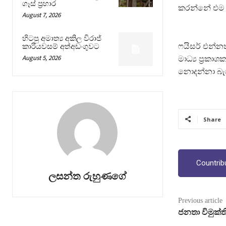
ගෑස් ප්‍රහාර
කරන්නේ එම 
August 7, 2026
හිටපු අමාත්‍ය අකිල විරාජ්
ෆයිසර් එන්න
කාරියවසම් අත්අඩංගුවට
August 5, 2026
මාධ්‍ය ප්‍රකා
නොදන්නා බැව
Share
Countrib
ලසන්ත රුහුණගේ
Previous article
ජනතා විමුක්