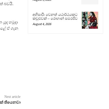
් බවයි.
අභිසාරී: වෙනත් යථාර්ථයකට
කවුළුවක් – රොහාන් සමරජීව
යුද හමුදා
August 4, 2026
ශ කළේ ඒ ගැන
Next article
ක් තියෙනවා