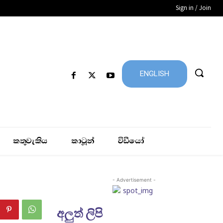
Sign in / Join
ENGLISH
කතුවැකිය
කාටූන්
විඩීයෝ
- Advertisement -
අලුත් ලිපි