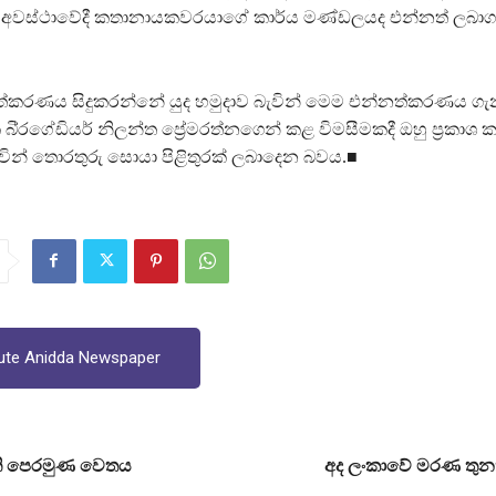
අවස්ථාවේදී කතානායකවරයාගේ කාර්ය මණ්ඩලයද එන්නත් ලබාගත
ත්කරණය සිදුකරන්නේ යුද හමුදාව බැවින් මෙම එන්නත්කරණය ගැන 
ශක බි්‍රගේඩියර් නිලන්ත ප්‍රේමරත්නගෙන් කළ විමසීමකදී ඔහු ප්‍රකා
ින් තොරතුරු සොයා පිළිතුරක් ලබාදෙන බවය.■
ute Anidda Newspaper
ති පෙරමුණ වෙතය
අද ලංකාවේ මරණ තුන