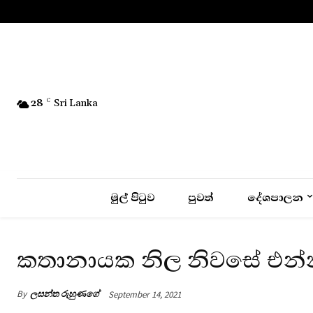
No menu items!
28
C
Sri Lanka
මුල් පිටුව
පුවත්
දේශපාලන
කතානායක නිල නිවසේ එන්
By
ලසන්ත රුහුණගේ
September 14, 2021