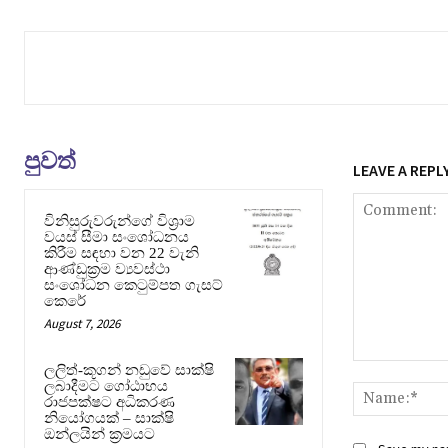
පුවත්
LEAVE A REPL
විනිසුරුවරුන්ගේ විශ්‍රාම
වයස් සීමා සංශෝධනය
කිරීම සඳහා වන 22 වැනි
ආණ්ඩුක්‍රම ව්‍යවස්ථා
සංශෝධන කෙටුම්පත ගැසට්
කෙරේ
August 7, 2026
Comment:
ලලිත්-කූගන් නඩුවේ සාක්ෂි
ලබාදීමට ගෝඨාභය
රාජපක්ෂට අධිකරණ
නියෝගයක් – සාක්ෂි
ඔන්ලයින් ක්‍රමයට