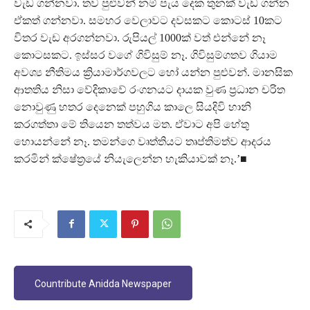
වැඩ ගන්නවා. තව පුළුවන් නම් පැය දෙක තුනක් වැඩ ගන්න
ඒකත් ගන්නවා. සමහර වෙලාවට දවසකට කොටස් 10කට
විතර වැඩ අරගන්නවා. රුපියල් 1000ක් වත් එන්නේ නෑ
කොටසකට. ඉස්සර වගේ ගිවිසුම් නෑ. ගිවිසුම්ගතව ගියාම
අවශ්‍ය නීතිමය ක්‍රියාමාර්ගවලට හෝ යන්න පුළුවන්. මානසික
ආතතිය නිසා වේදිකාවේ රංගනයට දායක වුණ ප්‍රධාන චරිත
නොවුණු හතර දෙනෙක් පහුගිය කාලෙ සියදිවි හානි
කරගත්තා මේ තියෙන තත්වය මත. ඒවාට අපි හේතු
හොයන්නේ නෑ. තමන්ගෙ වෘත්තියට තෘප්තිමත්ව ආදරය
කරමින් ක්ෂේත්‍රයේ නියැලෙන්න හැකියාවක් නෑ.’■
Countribute Anidda Newspaper