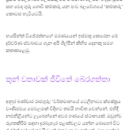
සඟ වෙද ගුරු ගොවි කම්කරු යන පංච බලවේගයේ ‘කම්කරු’
කොටස හැටියටයි.
හයසින්ත් විජේරත්නගේ මරණයෙන් ඉස්මතු කෙරෙන මේ
දුර්වර්ණ ස්වබාවය ගැන අපි ශිල්පීන් කිහිප දෙනකු සමග
කතාකළෙමු.
තුන් වතාවක් ජීවිතේ බේරගත්තා
අනුර බණ්ඩාර රාජගුරු: ‘වර්තමානයේ ටෙලිනාට්‍ය ක්ෂේත්‍රය
වාණිජමය මෙවලමක් විදිහට තමයි භාවිත වෙන්නේ. එහිදී
නළුනිළියන්ට ලැබෙන්නේ අවර ගණයේ ස්ථානයක්. ඔවුන්ව
රූගතකිරීම් සඳහා දුරබැහැර පළාත්වලට යන්න බොහෝ විට