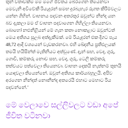
තුන් වතාවක්ම මම මගේ ජීවිතය බේරගෙන තියෙනවා
මෙවැනි අවිවේකී රියැදුරන් සමඟ දුරබැහැර රූගත කිරීම්වලට
යන්න ගිහින්. වාහනය පදවන අතරතුර ඔවුන්ට නින්ද යන
බව දැකලා මම ඒ වාහන පදවාගෙන ගිහිල්ලා තියෙනවා.
බොහෝ නළුනිළියන් මේ ගැන කතා නොකළාට ඔවුන්ටත්
මෙය අතිශය සුලබ අත්දැකීමක්. මේ රියැදුරන් එක දිගට පැය
48,72 ආදි වශයෙන් වැඩකරනවා. එහි ඛේදනීය ප්‍රතිඵලයක්
තමයි හයිසින්ත් මැතිනියට අත්වුණේ. දැන් සඟ, වෙද, ගුරු,
ගොවි, කම්කරු නොව සඟ, වෙද, ගුරු, ටෙලි කම්කරු
තත්වයට පත්වෙලා තියෙනවා. වාහන දෙකයි නැත්නම් තුනයි
යොදවලා තියෙන්නේ. ඔවුන් අතිශය කාර්යබහුලයි. අපිව
අරගෙන නින්දත් නොනින්ද අතරෙයි එහාට මෙහාට රිය
පදවන්නේ.’
මේ වෙලාවෙ සල්ලිවලට වඩා අපේ
ජීවිත වටිනවා