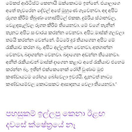
මේකප් ආර්ටිස්ට් කෙනායි ඔක්කොටම ඉන්නේ. එයාලාගෙ
අතේ තැවරෙන දේවල් අපේ මුහුණෙ ගෑවෙනවා. අද අපිට
රූගත කිරීම් තිබුණා හොස්පිටල් එකක. දුම්රිය ස්ථානවල,
වෙළඳසැල්වල රූගත කිරීම් තියෙනවා. මේ වගේ තැනින්
තැනට අපිට සංචාරය කරන්න වෙනවා. අපිට මාස්ක් ගලවලා
තමයි කරන්න වෙන්නේ. මීටරේ දුර තියාගෙන අපිට මේ
රැකියාව කරන බෑ. අපිට අල්ලන්න වෙනවා, අතගාන්න
වෙනවා, බදාගන්න වෙනවා. බදාගෙන අඬන්න තියෙනවා.
අනිත් රැකියාවන් මාස්ක් දාගෙන කළාට අපේ රැකියාව එහෙම
කරන්න බෑ. ඉතින් එක්කෙනෙක් රෝගී වුණාම මුළු
කණ්ඩායටම රෝගය බෝවෙලා ඉවරයි. දැනටත් නාට්‍ය
කණ්ඩායම්වල කොටසකට ආසාදනය වෙලා තියෙනවා.’
පහසුකම් ඉල්ලපු කෙනා ඊළඟ
දවසේ ක්ෂේත්‍රයේ නෑ