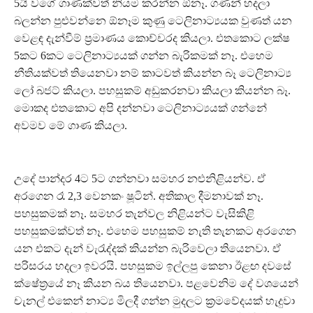
5යි වගේ ගාණක්වත් නියම කරන්න ඕනෑ. ගණන් හදලා
බලන්න පුළුවන්නෙ ඕනෑම කුණු ටෙලිනාට්‍යයක වුණත් යන
වෙළඳ දැන්වීම් ප්‍රමාණය කොච්චරද කියලා. එතකොට ලක්ෂ
5කට 6කට ටෙලිනාට්‍යයක් ගන්න බැරිකමක් නෑ. එහෙම
නීතියක්වත් තියෙනවා නම් කාටවත් කියන්න බෑ ටෙලිනාට්‍ය
ලෝ බජට් කියලා. පහසුකම් අඩුකරනවා කියලා කියන්න බෑ.
මොකද එතකොට අපි දන්නවා ටෙලිනාට්‍යයක් ගන්නේ
අවමව මේ ගාණ කියලා.
උදේ පාන්දර 4ට 5ට ගන්නවා සමහර නළුනිළියන්ව. ඒ
අරගෙන රෑ 2,3 වෙනකං ෂූටින්. අතිකාල දීමනාවක් නෑ.
පහසුකමක් නෑ. සමහර තැන්වල නිළියන්ට වැසිකිළි
පහසුකමක්වත් නෑ. එහෙම පහසුකම් නැති තැනකට අරගෙන
යන එකට දැන් වැරැද්දක් කියන්න බැරිවෙලා තියෙනවා. ඒ
පරිසරය හදලා ඉවරයි. පහසුකම ඉල්ලපු කෙනා ඊළඟ දවසේ
ක්ෂේත්‍රයේ නෑ කියන බය තියෙනවා. පළවෙනිම දේ වශයෙන්
චැනල් එකෙන් නාට්‍ය මිලදී ගන්න මුදලට ක්‍රමවේදයක් හැදුවා