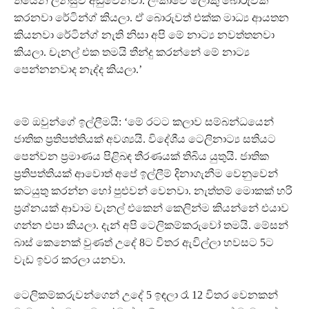
තියෙන ලන්සුව අඩුවෙනවා. ලංකාවෙ ලොකු බොරුවක්
කරනවා රේටින්ග් කියලා. ඒ බොරුවත් එක්ක මාධ්‍ය ආයතන
කියනවා රේටින්ග් නැති නිසා අපි මේ නාට්‍ය නවත්තනවා
කියලා. චැනල් එක තමයි තීන්දු කරන්නේ මේ නාට්‍ය
පෙන්නනවාද නැද්ද කියලා.’
මේ ඔවුන්ගේ ඉල්ලීමයි: ‘මේ රටට කලාව සම්බන්ධයෙන්
ජාතික ප්‍රතිපත්තියක් අවශ්‍යයි. විදේශීය ටෙලිනාට්‍ය සතියට
පෙන්වන ප්‍රමාණය පිළිබඳ තීරණයක් තිබිය යුතුයි. ජාතික
ප්‍රතිපත්තියක් ආවොත් අපේ ඉල්ලීම් දිනාගැනීම වෙනුවෙන්
කටයුතු කරන්න හෝ පුළුවන් වෙනවා. නැත්තම් මොකක් හරි
ප්‍රශ්නයක් ආවාම චැනල් එකෙන් කෙලින්ම කියන්නේ එයාව
ගන්න එපා කියලා. දැන් අපි ටෙලිකම්කරුවෝ තමයි. මේසන්
බාස් කෙනෙක් වුණත් උදේ 8ට විතර ඇවිල්ලා හවසට 5ට
වැඩ ඉවර කරලා යනවා.
ටෙලිකම්කරුවන්ගෙන් උදේ 5 ඉඳලා රෑ 12 විතර වෙනකන්