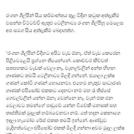
රංගන ශිල්පීන් සිය කර්මාන්තය තුළ විඳින කටුක අත්දැකීම්
වසන්ත විට්ටච්චි ඇතුළු ටෙලිනාට්‍ය රංගන ශිල්පීහු මෙලෙස
අප සමග සිය අත්දැකීම් බෙදාගත්හ.
‘රංගන ශිල්පීන් විදිහට අපිට වැඩ ඕනෑ. ඒත් වැඩ කෙරෙන
පිළිවෙළෙයි ප්‍රශ්නෙ තියෙන්නේ. කොච්චර කිව්වත්
සතපහකට වැඩක් වෙලා නෑ. චැනල්වලින් අන්ත හිඟන
ගාණකට තමයි ටෙලිනාට්‍ය මිලදී ගන්නේ. එයාලා ලක්ෂ
ගණන් කෝටි ගණන් හොයනවා. එහෙම නැතුව සාධාරණ
ගාණක් එපිසෝඩ් එකකට දෙනවා නම් මහ රෑ තිස්සේ
ගෙවල්වලින් යන්න ඕනෑ වෙන්නෙ නෑ. වෑන් එක එන
වෙලාවට තමන්ගේ පාඩුවේ යන්න විවේකී මනසක් සහ
තෘප්තිමක් මුදලක් හම්බවෙනවා නම්. තේ හදන කෙනාගෙ
ඉඳලා හැමෝම රේස් එකක තමයි ඉන්නේ. ආණ්ඩුව
මැදිහත්වෙලා එපිසෝඩ් එකක් මිලදී ගන්නා අවම මුදල ලක්ෂ