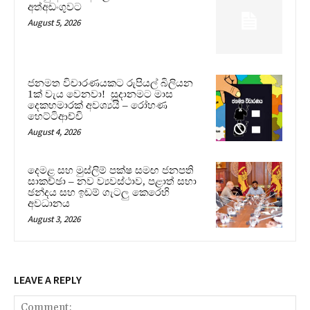
අත්අඩංගුවට
August 5, 2026
ජනමත විචාරණයකට රුපියල් බිලියන
1ක් වැය වෙනවා! සූදානමට මාස
දෙකහමාරක් අවශ්‍යයි – රෝහණ
හෙට්ටිආච්චි
August 4, 2026
දෙමළ සහ මුස්ලිම් පක්ෂ සමඟ ජනපති
සාකච්ඡා – නව ව්‍යවස්ථාව, පළාත් සභා
ඡන්දය සහ ඉඩම් ගැටලු කෙරෙහි
අවධානය
August 3, 2026
LEAVE A REPLY