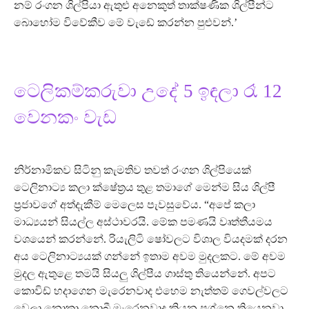
නම් රංගන ශිල්පියා ඇතුළු අනෙකුත් තාක්ෂණික ශිල්පීන්ට
බොහෝම විවේකීව මේ වැඩේ කරන්න පුළුවන්.’
ටෙලිකම්කරුවා උදේ 5 ඉඳලා රෑ 12
වෙනකං වැඩ
නිර්නාමිකව සිටිනු කැමතිව තවත් රංගන ශිල්පියෙක්
ටෙලිනාට්‍ය කලා ක්ෂේත්‍රය තුළ තමාගේ මෙන්ම සිය ශිල්පී
ප්‍රජාවගේ අත්දැකීම් මෙලෙස පැවසුවේය. “අපේ කලා
මාධ්‍යයන් සියල්ල අස්ථාවරයි. මේක පමණයි වෘත්තීයමය
වශයෙන් කරන්නේ. රියැලිටි ෂෝවලට විශාල වියදමක් දරන
අය ටෙලිනාට්‍යයක් ගන්නේ ඉතාම අවම මුදලකට. මේ අවම
මුදල ඇතුළෙ තමයි සියලු ශිල්පීය ගාස්තු තියෙන්නේ. අපට
කොවිඩ් හදාගෙන මැරෙනවාද එහෙම නැත්තම් ගෙවල්වලට
වෙලා නොකා නොබී මැරෙනවාද කියන ප්‍රශ්නෙ තියෙනවා.