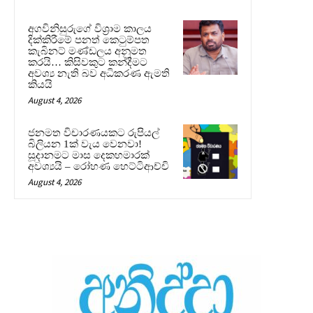
අගවිනිසුරුගේ විශ්‍රාම කාලය
දික්කිරීමේ පනත් කෙටුම්පත
කැබිනට් මණ්ඩලය අනුමත
කරයි… කිසිවකුට කන්දීමට
අවශ්‍ය නැති බව අධිකරණ ඇමති
කියයි
August 4, 2026
ජනමත විචාරණයකට රුපියල්
බිලියන 1ක් වැය වෙනවා!
සූදානමට මාස දෙකහමාරක්
අවශ්‍යයි – රෝහණ හෙට්ටිආච්චි
August 4, 2026