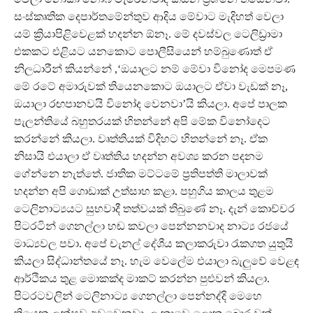
සංස්කෘතික දෙපාර්තමේන්තුව ආදිය මේවාට මැදිහත් වෙලා
යම් ක්‍රියාපිළිවෙළක් හදන්න ඕනෑ. මේ දවස්වල ටෙලිඩ්‍රාමා
එකකට එළියට යනකොට පොලීසියෙන් හම්බුණොත් ඒ
නිලධාරීන් කියන්නේ ,‘ඔයාලට නම් මේවා විනෝද මෙපමණ
මේ රටේ අමාරුවක් තියෙනකොට ඔයාලට ඒවා වැඩක් නෑ,
ඔයාලා රඟපානවයි විනෝද වෙනවා’යි කියලා. අපේ පාලක
පැලන්තියේ බහුතරයක් හිතන්නේ අපි මේක විනෝදෙට
කරන්නේ කියලා. වෘත්තියක් විදිහට හිතන්නේ නෑ. ඒක
නිසායි එයාලා ඒ වෘත්තිය හදන්න අවශ්‍ය කරන පදනම
ගේන්නෙ නැත්තේ. ජාතික මට්ටමේ ප්‍රතිපත්ති මාලාවක්
හදන්න අපි ගොඩාක් උත්සාහ කළා. පහුගිය කාලය තුළම
ටෙලිනාට්‍යයට සුභවාදී තත්වයක් තිබුණේ නෑ. දැන් කොච්චර
පිටරටින් ගෙනල්ලා හඬ කවලා පෙන්නනවාද නාට්‍ය රජයේ
මාධ්‍යවල පවා. අපේ චැනල් දේශීය කලාකරුවා රැකගත යුතුයි
කියලා සිද්ධාන්තයේ නෑ. හැම වෙලේම එයාලා බැලුවේ වෙළඳ
ආර්ථිකය තුළ මොකක්ද මාකට් කරන්න පුළුවන් කියලා.
පිටරටවලින් ටෙලිනාට්‍ය ගෙනල්ලා පෙන්නද්දි මෙහෙ