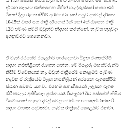
රෑ 12න් පස්සේ තමයි වෑන් එකට නංවාගන්නේ. මහ පාන්දර
දර්ශන තලයට එක්කගෙන ගිහින් හාල්මැස්සෝ සමඟ බත්
ටිකක් දීලා රූගත කිරීම් අරඹනවා. ඉන් පසුව දහවල් දර්ශන
10-15ක් විතර සහ රාත්‍රී දර්ශනත් 3ක් හෝ 4ක් රැගෙන රාත්‍රී
12ට පමණ තමයි ඔවුන්ව නිදහස් කරන්නේ. නැවත පහුවදා
අගනුවරට ගෙනෙනවා.
ඒ වෑන් රථයේම රියැදුරාට භාරදෙනවා ඊළඟ රූගතකිරීම්
සඳහා නළුනිළියන් රැගෙන යන්න. මේ රියැදුරු මහත්වරුන්ට
කිසිම විවේකයක් නෑ. ඔවුන් රාත්‍රියේම කොළඹට පැමිණ
නැවත ඒ රාත්‍රියේම ඊළඟ නළුනිළියන් අරගෙන රූගතකිරීම්
ස්ථාන වෙතට යනවා. එහෙම නොගියොත් උදෑසන රූගත
කිරීම්වලට අතිවිශාල ප්‍රශ්නයක්. රියැදුරන් ඊට පස්සේත් කිසිම
විවේකයක් නැතුව දවල් වෙලාවෙත් නොයෙකුත් රාජකාරි
සඳහා වාහන පදවනවා. නැවත රාත්‍රියේ කොළඹට එනවා.