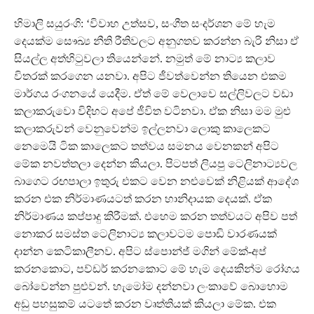
හිමාලි සයුරංගි: ‘විවාහ උත්සව, සංගීත සංදර්ශන මේ හැම
දෙයක්ම සෞඛ්‍ය නීති රීතිවලට අනුගතව කරන්න බැරි නිසා ඒ
සියල්ල අත්හිටුවලා තියෙන්නේ. නමුත් මේ නාට්‍ය කලාව
විතරක් කරගෙන යනවා. අපිට ජීවත්වෙන්න තියෙන එකම
මාර්ගය රංගනයේ යෙදීම. ඒත් මේ වෙලාවෙ සල්ලිවලට වඩා
කලාකරුවො විදිහට අපේ ජීවිත වටිනවා. ඒක නිසා මම මුළු
කලාකරුවන් වෙනුවෙන්ම ඉල්ලනවා ලොකු කාලෙකට
නෙමෙයි ටික කාලෙකට තත්වය සමනය වෙනකන් අපිට
මේක නවත්තලා දෙන්න කියලා. පිටපත් ලියපු ටෙලිනාට්‍යවල
බාගෙට රඟපාලා ඉතුරු එකට වෙන නළුවෙක් නිළියක් ආදේශ
කරන එක නිර්මාණයටත් කරන හානිදායක දෙයක්. ඒක
නිර්මාණය කප්පාදු කිරීමක්. එහෙම කරන තත්වයට අපිව පත්
නොකර සමස්ත ටෙලිනාට්‍ය කලාවටම පොඩි වාරණයක්
දාන්න කෙටිකාලීනව. අපිට ස්පොන්ජ් මගින් මේක්-අප්
කරනකොට, පව්ඩර් කරනකොට මේ හැම දෙයකින්ම රෝගය
බෝවෙන්න පුළුවන්. හැමෝම දන්නවා ලංකාවේ බොහොම
අඩු පහසුකම් යටතේ කරන වෘත්තියක් කියලා මේක. එක