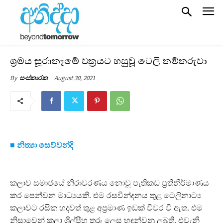
ශ්‍රමය සූරාකෑමේ චක්‍රයට හසුවූ ටෙලි කම්කරුවා
August 30, 2021
By
සංස්කාරක
■ නිත්‍යා සෙව්වන්දි
කලාව සමාජයේ නිරාවරණය නොවූ පැතිකඩ ප්‍රතිනිර්මාණය
කර පෙන්වන මාධ්‍යයකි. එම රසවින්දනය තුළ ටෙලිනාට්‍ය
කලාවට රසික හදවත් තුළ අප්‍රමාණ ඉඩක් විවර වී ඇත. එම
නිසාවෙන් කලා ශිල්පීහු තරු ලෙස හඳුන්වනු ලබති. එවැනි