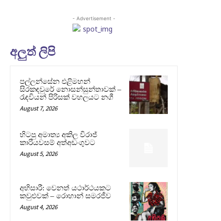
- Advertisement -
අලුත් ලිපි
පල්ලන්සේන එළිමහන්
සිරකඳවුරේ නොසන්සුන්තාවක් –
රැඳවියන් පිරිසක් වහලයට නගී
August 7, 2026
හිටපු අමාත්‍ය අකිල විරාජ්
කාරියවසම් අත්අඩංගුවට
August 5, 2026
අභිසාරී: වෙනත් යථාර්ථයකට
කවුළුවක් – රොහාන් සමරජීව
August 4, 2026