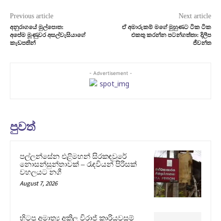
Previous article
Next article
අනුරාගයේ මුල්පොත:
ඒ අමාරුකම් මගේ මුහුණට ටික ටික
අපේම මූණුවර අසල්වැසියාගේ
එකතු කරන්න පටන්ගත්තා: දිලීප
කැඩපතින්
ජීවන්ත
- Advertisement -
පුවත්
පල්ලන්සේන එළිමහන් සිරකඳවුරේ
නොසන්සුන්තාවක් – රැඳවියන් පිරිසක්
වහලයට නගී
August 7, 2026
හිටපු අමාත්‍ය අකිල විරාජ් කාරියවසම්