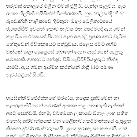
තරුවක් අකාලයේ මිලින වීමක් ජූලි 31 වැනිදා සැලවිය. ඇය
රංගන ශිල්පිනී හයිසින්ත් විජේරත්නයි. නුවරඑළියේදී ‘හිරු’
රූපවාහිනී නාලිකාවේ ‘දිවිතුරා’ මාලා ටෙලිනාට්‍යයේ
රූගතකිරීම් අවසන් කොට නැවත එන අතරමගදී ඇය ගමන්
කළ රිය මාර්ගයෙන් පිටතට පැන පෙරළී ප්‍රපාතයකට වැටීම
හේතුවෙන් ජීවිතක්ෂයට පත්වූවාය. එලෙස රටට අහිමි
වන්නේ කලා ක්‍ෂෙත්‍රයේ බොහෝ දෙනා ආදරයෙන් සැලකූ
සම්පතකි. අනතුරට හේතුව විසි හැවිරිදි රියැදුරුට නින්ද
යාමයි. ඇය ගමන ආරම්භ කරන්නේ රාත්‍රී 11ට පමණ
නුවරඑළියේ සිටයි.
හයසින්ත් විජේරත්නගේ මරණය, හුදෙක් දුක්වීමෙන් හා
සැමරුම් කිරීමෙන් පමණක් අමතක කළ නොහැකි ඇත්තක්
අපට පෙන්වයි. එනම්, වර්තමාන ලංකාවේ විශාල ලාභ සහිත
විනෝද කර්මාන්තයක් වන ටෙලිනාට්‍ය කර්මාන්තයේ ඇතුළත
තිබෙන දුර්වර්ණ ස්වරූපයයි. ශ්‍රමය සූරාකෑමේ කතාවයි. එක්
ප්‍රකට ටෙලිනාට්‍ය ශිල්පියකු මේ නිර්මාණ ශිල්පීන් හැඳින්වූයේ