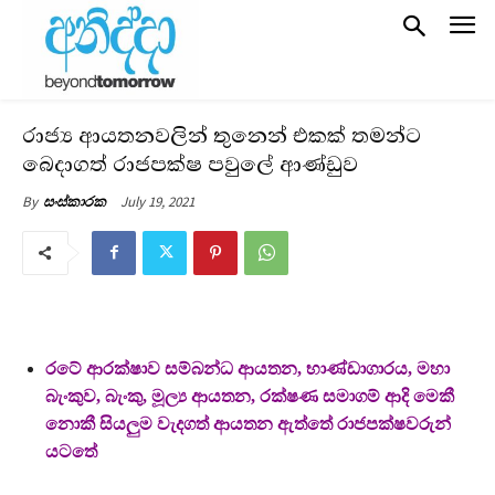
රාජ්‍ය ආයතනවලින් තුනෙන් එකක් තමන්ට
බෙදාගත් රාජපක්ෂ පවුලේ ආණ්ඩුව
July 19, 2021
By
සංස්කාරක
රටේ ආරක්ෂාව සම්බන්ධ ආයතන, භාණ්ඩාගාරය, මහා
බැංකුව, බැංකු, මූල්‍ය ආයතන, රක්ෂණ සමාගම් ආදි මෙකී
නොකී සියලුම වැදගත් ආයතන ඇත්තේ රාජපක්ෂවරුන්
යටතේ