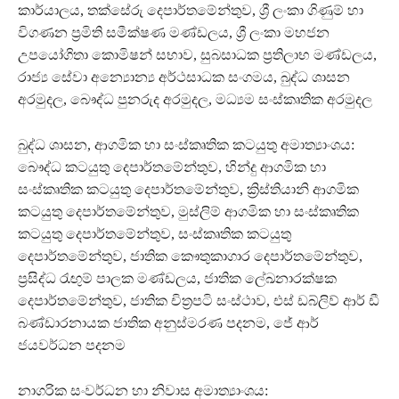
කාර්යාලය, තක්සේරු දෙපාර්තමේන්තුව, ශ්‍රී ලංකා ගිණුම් හා
විගණන ප්‍රමිති සමීක්ෂණ මණ්ඩලය, ශ්‍රී ලංකා මහජන
උපයෝගිතා කොමිෂන් සභාව, සුබසාධක ප්‍රතිලාභ මණ්ඩලය,
රාජ්‍ය සේවා අන්‍යොන්‍ය අර්ථසාධක සංගමය, බුද්ධ ශාසන
අරමුදල, බෞද්ධ පුනරුද අරමුදල, මධ්‍යම සංස්කෘතික අරමුදල
බුද්ධ ශාසන, ආගමික හා සංස්කෘතික කටයුතු අමාත්‍යාංශය:
බෞද්ධ කටයුතු දෙපාර්තමේන්තුව, හින්දු ආගමික හා
සංස්කෘතික කටයුතු දෙපාර්තමේන්තුව, ක්‍රිස්තියානි ආගමික
කටයුතු දෙපාර්තමේන්තුව, මුස්ලිම් ආගමික හා සංස්කෘතික
කටයුතු දෙපාර්තමේන්තුව, සංස්කෘතික කටයුතු
දෙපාර්තමේන්තුව, ජාතික කෞතුකාගාර දෙපාර්තමේන්තුව,
ප්‍රසිද්ධ රැඟුම් පාලක මණ්ඩලය, ජාතික ලේඛනාරක්ෂක
දෙපාර්තමේන්තුව, ජාතික චිත්‍රපටි සංස්ථාව, එස් ඩබ්ලිව් ආර් ඩී
බණ්ඩාරනායක ජාතික අනුස්මරණ පදනම, ජේ ආර්
ජයවර්ධන පදනම
නාගරික සංවර්ධන හා නිවාස අමාත්‍යාංශය: