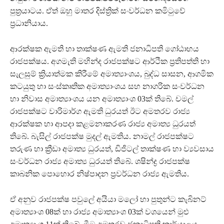
පුත්‍රයාටය. ඒත් ඔහු මාතර දිස්ත්‍රික් සංවර්ධන කමිටුවේ
ප්‍රධානියාය.
ආරක්ෂක ඇමති හා තාක්ෂණ ඇමති ජනාධිපති ගෝඨාභය
රාජපක්ෂය. අගමැති මහින්ද රාජපක්ෂට ආර්ථික ප්‍රතිපත්ති හා
සැලසුම් ක්‍රියාත්මක කිරීමේ අමාත්‍යාංශය, බුද්ධ සාසන, ආගමික
කටයුතු හා සංස්කෘතික අමාත්‍යාංශය සහ නාගරික සංවර්ධන
හා නිවාස අමාත්‍යාංශය යන අමාත්‍යාංශ 03ක් තිබේ. චමල්
රාජපක්ෂට වාරිමාර්ග ඇමති ධුරයත් ඊට අමතරව රාජ්‍ය
ආරක්ෂක හා ආපදා කළමනාකරණ රාජ්‍ය අමාත්‍ය ධුරයත්
තිබේ. බැසිල් රාජපක්ෂ මුදල් ඇමතිය. නාමල් රාජපක්ෂට
තරුණ හා ක්‍රීඩා අමාත්‍ය ධුරයත්, ඩිජිටල් තාක්ෂණ හා ව්‍යවසාය
සංවර්ධන රාජ්‍ය අමාත්‍ය ධුරයත් තිබේ. ශෂින්ද්‍ර රාජපක්ෂ
කාබනික පොහොර නිෂ්පාදන ප්‍රවර්ධන රාජ්‍ය ඇමතිය.
ඒ අනුව රාජපක්ෂ පවුලේ අයියා මලෝ හා පුතුන්ට කැබිනට්
අමාත්‍යාංශ 08ක් හා රාජ්‍ය අමාත්‍යාංශ 03ක් වශයෙන් මුළු