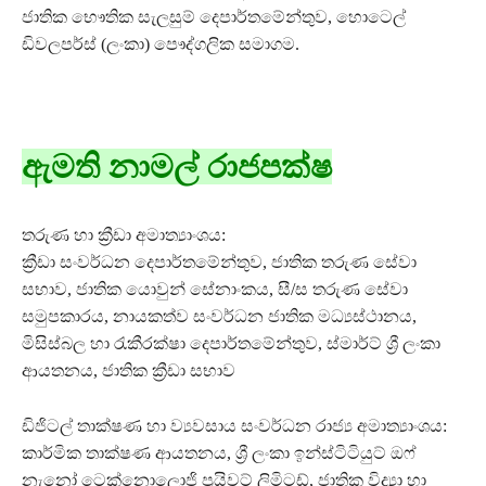
ජාතික භෞතික සැලසුම් දෙපාර්තමේන්තුව, හොටෙල්
ඩිවලපර්ස් (ලංකා) පෞද්ගලික සමාගම.
ඇමති නාමල් රාජපක්ෂ
තරුණ හා ක්‍රීඩා අමාත්‍යාංශය:
ක්‍රීඩා සංවර්ධන දෙපාර්තමේන්තුව, ජාතික තරුණ සේවා
සභාව, ජාතික යොවුන් සේනාංකය, සී/ස තරුණ සේවා
සමුපකාරය, නායකත්ව සංවර්ධන ජාතික මධ්‍යස්ථානය,
මිසිස්බල හා රැකීරක්ෂා දෙපාර්තමේන්තුව, ස්මාර්ට් ශ්‍රී ලංකා
ආයතනය, ජාතික ක්‍රීඩා සභාව
ඩිජිටල් තාක්ෂණ හා ව්‍යවසාය සංවර්ධන රාජ්‍ය අමාත්‍යාංශය:
කාර්මික තාක්ෂණ ආයතනය, ශ්‍රී ලංකා ඉන්ස්ටිටියුට් ඔෆ්
නැනෝ ටෙක්නොලොජි ප්‍රයිවට් ලිමිටඩ්, ජාතික විද්‍යා හා