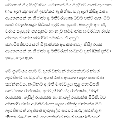
මොහාන් පී ද සිල්වාටය. මොහාන් පී ද සිල්වාට අයත් ආයතන
04ම දැන් ඔහුගෙන් ඉවත්කර ඇති නිසා ඔහු දැන් කිසිදු රාජ්‍ය
ආයතනයක් නැති රාජ්‍ය ඇමතිවරයෙකු බවට පත්වී ඇත. මීට
පෙර එවැන්නකුට සිටියේ ගුදම් පහසුකම්, බහාලුම් අංගණ,
වරාය සැපයුම් පහසුකම් හා නැව් කර්මාන්ත සංවර්ධන රාජ්‍ය
අමාත්‍ය ජයන්ත සමරවීර පමණය. ඒ අනුව
ජනාධිපතිවරයාගේ විද්‍යාත්මක අමාත්‍යංශවල කිසිදු රාජ්‍ය
ආයතනයක් නැති රාජ්‍ය ඇමතිවරුන් සංඛ්‍යාව දැන් 02ක් දක්වා
ඉහළ නැග ඇත.
මේ ප්‍රවේශය අපට වැදගත් වන්නේ රාජපක්ෂවරුන්ගේ
ඇමතිකම් හා ඔවුන්ට අයත් රාජ්‍ය ආයතන ගැන සාකච්ඡා
කරන්නටය. කැබිනට් ඇමති මණ්ඩලය තුළ ජනාධිපති
ගෝඨාභය රාජපක්ෂ, අගමැති මහින්ද රාජපක්ෂ, චමල්
රාජපක්ෂ, බැසිල් රාජපක්ෂ හා නාමල් රාජපක්ෂ සිටිති. ඊට
අමතරව රාජ්‍ය ඇමතිවරයකු ලෙස ශෂීන්ද්‍ර රාජපක්ෂ සිටී.
ඇමතිකමක් නැත්තේ කුළුඳුලේම මෙවර පාර්ලිමේන්තු ආ
නිපුන රණවක නම් රාජපක්ෂවරුන්ගේ සහෝදරියගේ