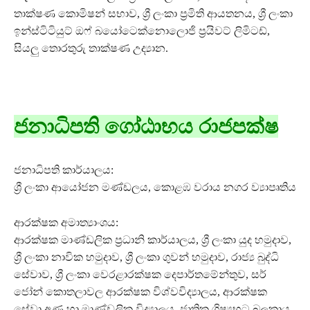
තාක්ෂණ කොමිෂන් සභාව, ශ්‍රී ලංකා ප්‍රමිති ආයතනය, ශ්‍රී ලංකා
ඉන්ස්ටිටියුට් ඔෆ් බයෝටෙක්නොලොජි ප්‍රයිවට් ලිමිටඩ්,
සියලු තොරතුරු තාක්ෂණ උද්‍යාන.
ජනාධිපති ගෝඨාභය රාජපක්ෂ
ජනාධිපති කාර්යාලය:
ශ්‍රී ලංකා ආයෝජන මණ්ඩලය, කොළඹ වරාය නගර ව්‍යාපෘතිය
ආරක්ෂක අමාත්‍යාංශය:
ආරක්ෂක මාණ්ඩලික ප්‍රධානි කාර්යාලය, ශ්‍රී ලංකා යුද හමුදාව,
ශ්‍රී ලංකා නාවික හමුදාව, ශ්‍රී ලංකා ගුවන් හමුදාව, රාජ්‍ය බුද්ධි
සේවාව, ශ්‍රී ලංකා වෙරළාරක්ෂක දෙපාර්තමේන්තුව, සර්
ජෝන් කොතලාවල ආරක්ෂක විශ්වවිද්‍යාලය, ආරක්ෂක
සේවා අණ හා මාණ්ඩලික විද්‍යාලය, ජාතික ශිෂ්‍යභට බලකාය,