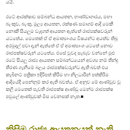
යයි.
රටේ ආරක්ෂාව සම්බන්ධ ආයතන, භාණ්ඩාගාරය, මහා
බැංකුව, බැංකු, මූල්‍ය ආයතන, රක්ෂණ සමාගම් ආදි මෙකී
නොකී සියලුම වැදගත් ආයතන ඇත්තේ රාජපක්ෂවරුන්
යටතේය. මෙතෙක් ඒ ඒ අමාත්‍යාංශය විෂයන්ට අයත්ව තිබූ
අරමුදල් පවා දැන් ඇත්තේ ඒ ඒ අමාත්‍යාංශ යටතේ නොව
රාජපක්ෂවරුන් යටතේය. එසේ වුවද සැබෑව වන්නේ මුළු
රටේ සියලු රාජ්‍ය ආයතන සම්බන්ධයෙන් අවශ්‍ය නම් තීන්දු
තීරණ ගැනීමේ බලය රාජපක්ෂවරුන්ට ඇති බවත් එය
කැබිනට් පත්‍රිකා ඉදිරිපත් කිරීම හා නිලධාරීන් පත්කිරීම
ආදියේදී පෙන්නුම් කර ඇති බවත්ය. ඒ අනුව මේ ආණ්ඩුව වූ
කලි මෙතෙක් පැවති රාජපක්ෂ ආණ්ඩු මෙන්ම රාජපක්ෂ
පවුලේ ආණ්ඩුවක් මිස වෙනසක් නැත.■
කිසිම රාජ්‍ය ආයතනයක් නැති