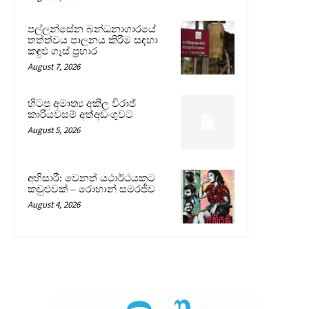
පල්ලන්සේන බන්ධනාගාරයේ
තත්ත්වය පාලනය කිරීම සඳහා
කඳුළු ගෑස් ප්‍රහාර
August 7, 2026
හිටපු අමාත්‍ය අකිල විරාජ්
කාරියවසම් අත්අඩංගුවට
August 5, 2026
අභිසාරී: වෙනත් යථාර්ථයකට
කවුළුවක් – රොහාන් සමරජීව
August 4, 2026