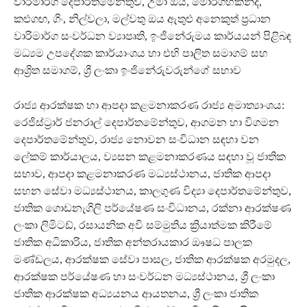
වාරිමාර්ග දෙපාර්තමේන්තුව, උමා ඔය, මොරගහකන්ද,
කළුගඟ, ගිං, නිල්වලා, මල්වතු ඔය ඇතුළු අනෙකුත් ප්‍රධාන
වාරිමාර්ග සංවර්ධන ව්‍යාපෘති, ඉංජිනේරුමය කාර්යයන් පිළිබඳ
මධ්‍යම උපදේශක කාර්යාංශය හා එහි පාලිත සමාගම් සහ
ආශ්‍රිත සමාගම්, ශ්‍රී ලංකා ඉංජිනේරුවරුන්ගේ සභාව
රාජ්‍ය ආරක්ෂක හා ආපදා කළමනාකරණ රාජ්‍ය අමාත්‍යාංශය:
රෙජිස්ට්‍රාර් ජනරාල් දෙපාර්තමේන්තුව, ආගමන හා විගමන
දෙපාර්තමේන්තුව, රාජ්‍ය නොවන සංවිධාන සඳහා වන
ලේකම් කාර්යාලය, ව්‍යසන කළමනාකරණය සඳහා වූ ජාතික
සභාව, ආපදා කළමනාකරණ මධ්‍යස්ථානය, ජාතික ආපදා
සහන සේවා මධ්‍යස්ථානය, කාලගුණ විද්‍යා දෙපාර්තමේන්තුව,
ජාතික ගොඩනැගිලි පර්යේෂණ සංවිධානය, රක්නා ආරක්ෂණ
ලංකා ලිමිටඩ්, රසායනික අවි සම්මුතිය ක්‍රියාත්මක කිරීමේ
ජාතික අධිකාරිය, ජාතික අන්තරායකාර ඖෂධ පාලක
මණ්ඩලය, ආරක්ෂක සේවා පාසල, ජාතික ආරක්ෂක අරමුදල,
ආරක්ෂක පර්යේෂණ හා සංවර්ධන මධ්‍යස්ථානය, ශ්‍රී ලංකා
ජාතික ආරක්ෂක අධ්‍යයනය ආයතනය, ශ්‍රී ලංකා ජාතික