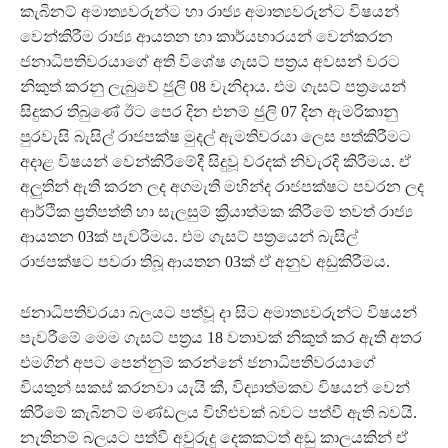
කැබිනට් අමාත්‍යවරුන්ට හා රාජ්‍ය අමාත්‍යවරුන්ට විෂයන්
වෙන්කිරීම රාජ්‍ය ආයතන හා කාර්යභාරයන් වෙන්කරන
ජනාධිපතිවරයාගේ අති විශේෂ ගැසට් පත්‍රය අවසන් වරට
නිකුත් කරනු ලැබුවේ ජුලි 08 වැනිදාය. එම ගැසට් පත්‍රයෙන්
සිදුකර තිබුණේ ඊට පෙර දින එනම් ජුලි 07 දින ඇමරිකානු
පුරවැසි බැසිල් රාජපක්ෂ මුදල් ඇමතිවරයා ලෙස පත්කිරීමට
අදාළ විෂයන් වෙන්කිරීමේදී සිදුවූ වරදක් නිවැරදි කිරීමය. ඒ
අලුතින් ඇති කරන ලද අගමැති මහින්ද රාජපක්ෂට පවරන ලද
ආර්ථික ප්‍රතිපත්ති හා සැලසුම් ක්‍රියාත්මක කිරීමේ තවත් රාජ්‍ය
ආයතන 03ක් පැවරීමය. එම ගැසට් පත්‍රයෙන් බැසිල්
රාජපක්ෂට පවරා තිබූ ආයතන 03ක් ඒ අනුව අඩුකිරීමය.
ජනාධිපතිවරයා බලයට පත්වූ දා සිට අමාත්‍යවරුන්ට විෂයන්
පැවරීමේ මෙම ගැසට් පත්‍රය 18 වතාවක් නිකුත් කර ඇති අතර
එමගින් අපට පෙන්නුම් කරන්නේ ජනාධිපතිවරයාගේ
වියතුන් සකස් කරනවා යැයි කී, විද්‍යාත්මකව විෂයන් වෙන්
කිරීමේ කැබිනට් මණ්ඩලය විහිළුවක් බවට පත්වී ඇති බවයි.
නැතිනම් බලයට පත්වී අවුරුදු දෙකකටත් අඩු කාලයකින් ඒ