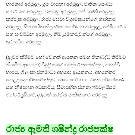
භාරකාර අරමුදල, ශ්‍රම වාසනා අරමුදල, ජාතික සෞඛ්‍ය
සංවර්ධන අරමුදල, වකුගඩු අරමුදල, තේ ශක්ති අරමුදල,
කප්රුක අරමුදල, රාජ්‍ය සේවා විශ්‍රාමිකයන්ගේ භාරකාර
අරමුදල, සීමාසහිත නිපුණතා සංවර්ධන අරමුදල, දේශීය ණය
සහ සංවර්ධන අරමුදල, නිමැයුම්කරුවන්ගේ අරමුදල,
තුරුසවිය අරමුදල
(ඈවර කිරීමට හෝ වෙනත් ආයතන සමඟ ඒකාබද්ධ කිරීමට
නියමිත ආයතන) විදුලි සංදේශ දෙපාර්තමේන්තුව, වනජීවි
භාරය, ශ්‍රී ලංකා ජනමාධ්‍ය අභ්‍යාස ආයතනය, අභ්‍යන්තර
වෙළඳ දෙපාර්තමේන්තුව, මාංශ භෝග හා ධාන්‍ය පර්යේෂණ
සහ නිෂ්පාදන අධිකාරිය, සීමාසහිත ජනතා ෆර්ටිලයිසර්
එන්ටර්ප්‍රයිසස්, දරුවන් සුරකිමු ජාතික භාර අරමුදල.
රාජ්‍ය ඇමති ශෂීන්ද්‍ර රාජපක්ෂ