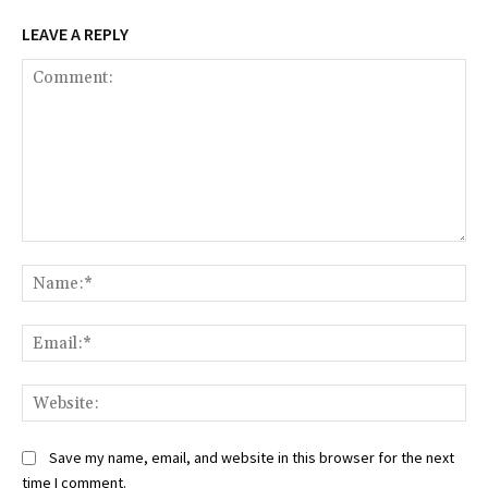
LEAVE A REPLY
Comment:
Na
Ema
Web
Save my name, email, and website in this browser for the next
time I comment.