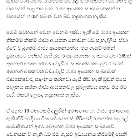
ඇත්ත වශයෙන්ම රාජපක්ෂ පවුලේ සාමාජිකයන් යටතේ නිල
වශයෙන් පාලනය වන රාජ්‍ය ආයතන සංඛ්‍යාව ආසන්න
වශයෙන් 150ක් පමණ වන බව හඳුනාගත හැකිය.
මෙම සටහනේ වෙන වෙනම දක්වා ඇති මේ රාජ්‍ය ආයතන
නිකම්ම නිකම් රාජ්‍ය ආයතන නොවන බව පැහැදිලිය. ඒවා
රටේ වැදගත්ම රාජ්‍ය ආයතනයන්ය. එය ගැසට් මගින්
ප්‍රකාශයට පත්කර ඇති මුළු රාජ්‍ය ආයතන සංඛ්‍යාව වන 369න්
තුනෙන් එකකටත් වඩා වැඩිය. සංඛ්‍යාත්මකව මුළු රටෙන්
තුනෙන් එකකටත් වඩා වැඩි රාජ්‍ය ආයතන සංඛ්‍යාවක්
රාජපක්ෂවරු පාලනය කරනවා යැයි කිව හැකි වුවත් එසේ
පාලනය කරන රාජ්‍ය ආයතනවල ප්‍රබලත්වය අනුව එය ඊට
වැඩි එකක් ලෙසද හඳුනාගත හැකිය.
ඒ අනුව 18 වතාවකදී අලුතින් අමාත්‍යාංශ හා රාජ්‍ය අමාත්‍යාංශ
ඇති කිරීමේදී හා විෂයන් වෙනස් කිරීමේදී රාජපක්ෂ පවුලේ
සාමාජිකයන් අතර බෙදාගත් රාජ්‍ය ආයතන සංඛ්‍යාවේ
වෙනසක් වී නැති බව එම ගැසට් අධ්‍යයනය කිරීමේදී පෙනී