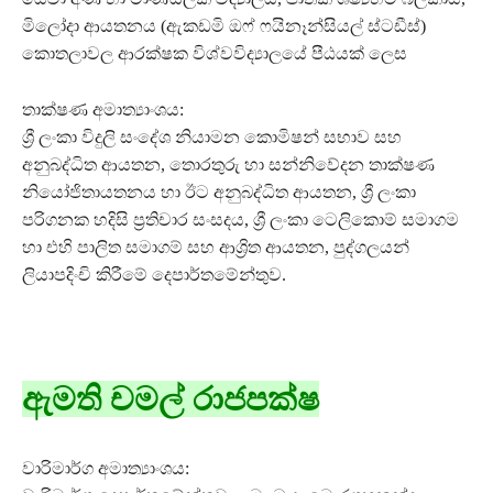
මිලෝදා ආයතනය (ඇකඩමි ඔෆ් ෆයිනෑන්සියල් ස්ටඩීස්)
කොතලාවල ආරක්ෂක විශ්වවිද්‍යාලයේ පීඨයක් ලෙස
තාක්ෂණ අමාත්‍යාංශය:
ශ්‍රී ලංකා විදුලි සංදේශ නියාමන කොමිෂන් සභාව සහ
අනුබද්ධිත ආයතන, තොරතුරු හා සන්නිවේදන තාක්ෂණ
නියෝජිතායතනය හා ඊට අනුබද්ධිත ආයතන, ශ්‍රී ලංකා
පරිගනක හදිසි ප්‍රතිචාර සංසදය, ශ්‍රී ලංකා ටෙලිකොම් සමාගම
හා එහි පාලිත සමාගම් සහ ආශ්‍රිත ආයතන, පුද්ගලයන්
ලියාපදිංචි කිරීමේ දෙපාර්තමේන්තුව.
ඇමති චමල් රාජපක්ෂ
වාරිමාර්ග අමාත්‍යාංශය: