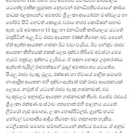
අමාත්‍යාංශ 11ක් තිබේ. මීට අමතරව ජනාධිපති කාර්යාලය
යටතේද ජාතික ප්‍රමුඛතා යනුවෙන් ජනාධිපතිවරයාගේ කාර්ය
සාධක බලකායන්ට අමතරව ශ්‍රී ලංකා ආයෝජන මණ්ඩලය හා
පෝර්ට් සිටි හෙවත් කොළඹ වරාය නගර කොමිෂන් සභාව
ඇත. මේ අමාත්‍යාංශ 11 තුළ හා ජනාධිපති කාර්යාලය යටතේ
මතුපිටින් බැලූ විට රාජ්‍ය ආයතන 134ක් තිබෙන බව පෙනේ.
ඒත් ඇත්ත ආයතන ගණන ඊට වඩා වැඩිය. ඊට හේතුව රාජ්‍ය
ආයතන කිහිපයක් එකක් ලෙස දක්වා තිබීමේ අවස්ථා මෙම
ගැසට් පත්‍රවල දක්නට ලැබීමය. ඒ සඳහා හොඳම උදාහරණය
ඇත්තේ බැසිල් රාජපක්ෂගේ මුදල් අමාත්‍යාංශය යටතේය.
සියලු රාජ්‍ය බැංකු, මූල්‍ය, රක්ෂණ හා ඒවායේ පාලිත සමාගම්
හා ආශ්‍රිත ආයතන එහි දක්වා ඇත්තේ එක් රාජ්‍ය ආයතනයක්
ලෙසය. නමුත් ඒ යටතේ රාජ්‍ය බැංකු ගණනාවක්, එම
බැංකුවලට අනුබද්ධ ආයතන ගණනාවක් තිබේ. එසේම රජයේ
ශ්‍රී ලංකා රක්ෂණ සංස්ථාව ගතහොත් එහි පාලනය යටතේ
ලිට්රෝ ගෑස් සමාගම, ලංකා හොස්පිට්ල්ස්, ග්‍රෑන්ඩ් හයට්
හෝටල් ව්‍යාපෘතිය ආදිය තිබෙන බව හඳුනාගත හැකිය.
ටෙලිකොම් සමාගම සම්බන්ධයෙන් තත්වය එයමය. ඒ අනුව