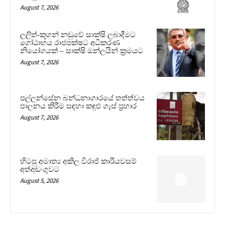
August 7, 2026
ලලිත්-කූගන් නඩුවේ සාක්ෂි ලබාදීමට
ගෝඨාභය රාජපක්ෂට අධිකරණ
නියෝගයක් – සාක්ෂි ඔන්ලයින් ක්‍රමයට
August 7, 2026
පල්ලන්සේන බන්ධනාගාරයේ තත්ත්වය
පාලනය කිරීම සඳහා කඳුළු ගෑස් ප්‍රහාර
August 7, 2026
හිටපු අමාත්‍ය අකිල විරාජ් කාරියවසම්
අත්අඩංගුවට
August 5, 2026