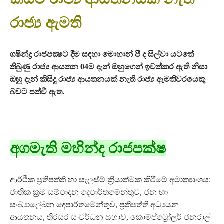
රාජ්‍ය ඇමති
ශෂීන්ද්‍ර රාජපක්‍ෂට දීම සඳහා මොහාන් පී ද සිල්වා යටතේ
තිබුණු රාජ්‍ය ආයතන 04ම දැන් ඔහුගෙන් ඉවත්කර ඇති නිසා
ඔහු දැන් කිසිදු රාජ්‍ය ආයතනයක් නැති රාජ්‍ය ඇමතිවරයෙකු
බවට පත්වී ඇත.
අගමැති මහින්ද රාජපක්ෂ
ආර්ථික ප්‍රතිපත්ති හා සැලස්ම් ක්‍රියාත්මක කිරීමේ අමාත්‍යාංශය:
ජාතික ක්‍රම සම්පාදන දෙපාර්තමේන්තුව, ජන හා
සංඛ්‍යාලේඛන දෙපාර්තමේන්තුව, ප්‍රතිපත්ති අධ්‍යයන
ආයතනය, තිරසර සංවර්ධන සභාව, කොම්ප්ට්‍රෝලර් ජනරාල්