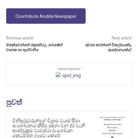
Countribute Anidda Newspaper
Previous article
Next article
මතක්වෙන්නේ රතුපස්වල, රොෂේන්
අවශ්‍ය කරන්නේ විකල්පයක්ද,
චානක හා ඇන්ටනිය
ආදේශනයක්ද?
- Advertisement -
පුවත්
විනිසුරුවරුන්ගේ විශ්‍රාම වයස් සීමා
සංශෝධනය කිරීම සඳහා වන 22 වැනි
ආණ්ඩුක්‍රම ව්‍යවස්ථා සංශෝධන
කෙටුම්පත ගැසට් කෙරේ