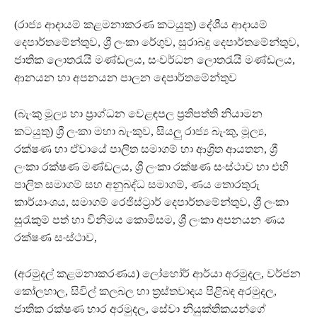
(රාජ්‍ය ආදායම් කළමනාකරණ කටයුතු) දේශීය ආදායම්
දෙපාර්තමේන්තුව, ශ්‍රී ලංකා රේගුව, සුරාබදු දෙපාර්තමේන්තුව,
ජාතික ලොතරැයි මණ්ඩලය, සංවර්ධන ලොතරැයි මණ්ඩලය,
ආනයන හා අපනයන පාලන දෙපාර්තමේන්තුව
(බැංකු මූල්‍ය හා ප්‍රාග්ධන වෙළඳපල ප්‍රතිපත්ති නියාමන
කටයුතු) ශ්‍රී ලංකා මහා බැංකුව, සියලු රාජ්‍ය බැංකු, මූල්‍ය,
රක්ෂණ හා ඒවායේ පාලිත සමාගම් හා ආශ්‍රිත ආයතන, ශ්‍රී
ලංකා රක්ෂණ මණ්ඩලය, ශ්‍රී ලංකා රක්ෂණ සංස්ථාව හා එහි
පාලිත සමාගම් සහ අනුබද්ධ සමාගම්, ණය තොරතුරු
කාර්යාංශය, සමාගම් රෙජිස්ට්‍රාර් දෙපාර්තමේන්තුව, ශ්‍රී ලංකා
සුරැකුම් පත් හා විනිමය කොමිසම, ශ්‍රී ලංකා අපනයන ණය
රක්ෂණ සංස්ථාව,
(අරමුදල් කළමනාකරණය) ලෝහෝර් ආර්යා අරමුදල, වර්ජන
කෝලහාල, සිවිල් කලබල හා ත්‍රස්තවාදය පිළිබඳ අරමුදල,
ජාතික රක්ෂණ භාර අරමුදල, සේවා නියුක්තිකයන්ගේ