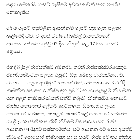
සඳහා මෙතරම් ගැසට් ගැසීමේ අවශ්‍යතාවක් පැන නැඟිය
නොහැකිය.
මෙම ගැසට් පත්‍රවලින් ආසන්නම ගැසට් පත්‍ර ගැන සලකා
බැලීමේදී වඩා වැදගත් වන්නේ බැසිල් රාජපක්ෂගේ
ආගමනයත් සමඟ ජුලි 07 දින නිකුත් කළ 17 වන ගැසට්
පත්‍රයය.
එහිදී බැසිල් රාජපක්ෂට අමතරව තවත් රාජපක්ෂවරයෙකුට
ජනාධිපතිවරයා සලකා තිබුණි. ඔහු ශෂීන්ද්‍ර රාජපක්ෂය. වී,
ධාන්‍ය …. ලෙස ඇරඹුණ ඔහුගේ රාජ්‍ය අමාත්‍යාංශයට එහිදී
කාබනික පොහොර නිෂ්පාදන ප්‍රවර්ධන හා සැපයුම් නියාමන
යන අලුත් නාමකරණයක් එක්වී තිබුණි. ඒ නිකම්ම නොවේ
ජාතික පොහොර ලේකම් කාර්යාලය, සීමාසහිත ලංකා
පොහොර සමාගම, කොළඹ කොමර්ෂල් පොහොර සමාගම
හා ශ්‍රී ලංකා ජාතික සාගිනි නිවීමේ ව්‍යාපාරය යන රාජ්‍ය
ආයතන 04 ඔහුට එක්කරමින්ය. එම ආයතන ඊට පෙර අයත්ව
තිබුණේ පොහොර නිෂ්පාදන හා සැපයුම් රාජ්‍ය අමාත්‍ය නීතිඥ