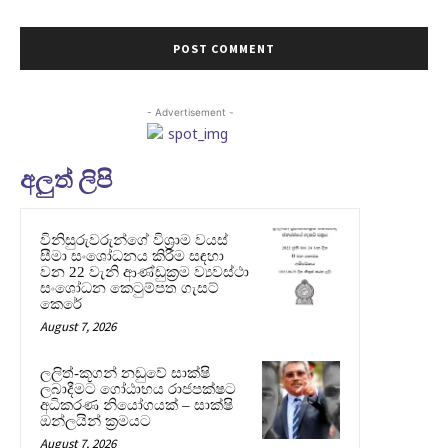
- Advertisement -
අලුත් ලිපි
විනිසුරුවරුන්ගේ විශ්‍රාම වයස්
සීමා සංශෝධනය කිරීම සඳහා
වන 22 වැනි ආණ්ඩුක්‍රම ව්‍යවස්ථා
සංශෝධන කෙටුම්පත ගැසට්
කෙරේ
August 7, 2026
ලලිත්-කූගන් නඩුවේ සාක්ෂි
ලබාදීමට ගෝඨාභය රාජපක්ෂට
අධිකරණ නියෝගයක් – සාක්ෂි
ඔන්ලයින් ක්‍රමයට
August 7, 2026