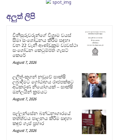
අලුත් ලිපි
විනිසුරුවරුන්ගේ විශ්‍රාම වයස්
සීමා සංශෝධනය කිරීම සඳහා
වන 22 වැනි ආණ්ඩුක්‍රම ව්‍යවස්ථා
සංශෝධන කෙටුම්පත ගැසට්
කෙරේ
August 7, 2026
ලලිත්-කූගන් නඩුවේ සාක්ෂි
ලබාදීමට ගෝඨාභය රාජපක්ෂට
අධිකරණ නියෝගයක් – සාක්ෂි
ඔන්ලයින් ක්‍රමයට
August 7, 2026
පල්ලන්සේන බන්ධනාගාරයේ
තත්ත්වය පාලනය කිරීම සඳහා
කඳුළු ගෑස් ප්‍රහාර
August 7, 2026