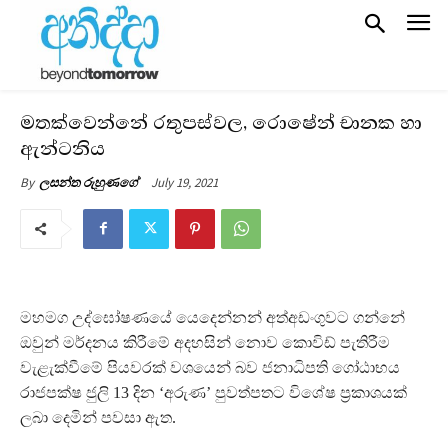
මතක්වෙන්නේ රතුපස්වල, රොෂේන් චානක හා
ඇන්ටනිය
July 19, 2021
By
ලසන්ත රුහුණගේ
මහමග උද්ඝෝෂණයේ යෙදෙන්නන් අත්අඩංගුවට ගන්නේ
ඔවුන් මර්දනය කිරීමේ අදහසින් නොව කොවිඩ් පැතිරීම
වැළැක්වීමේ පියවරක් වශයෙන් බව ජනාධිපති ගෝඨාභය
රාජපක්ෂ ජුලි 13 දින ‘අරුණ’ පුවත්පතට විශේෂ ප්‍රකාශයක්
ලබා දෙමින් පවසා ඇත.