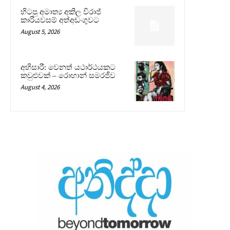
හිටපු අමාත්‍ය අකිල විරාජ්
කාරියවසම් අත්අඩංගුවට
August 5, 2026
අභිසාරී: වෙනත් යථාර්ථයකට
කවුළුවක් – රොහාන් සමරජීව
August 4, 2026