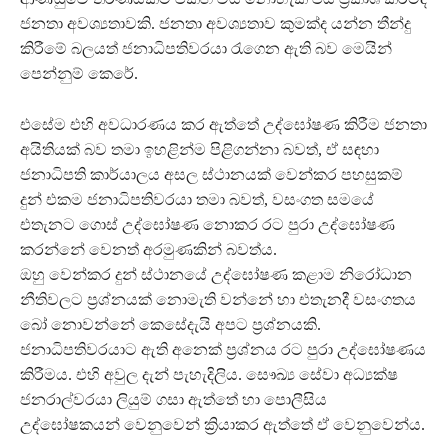
ජනතා අවශ්‍යතාවකි. ජනතා අවශ්‍යතාව කුමක්ද යන්න තීන්දු
කිරීමේ බලයත් ජනාධිපතිවරයා රැගෙන ඇති බව මෙයින්
පෙන්නුම් කෙරේ.
එසේම එහි අවධාරණය කර ඇත්තේ උද්ඝෝෂණ කිරීම ජනතා
අයිතියක් බව තමා ඉහළින්ම පිළිගන්නා බවත්, ඒ සඳහා
ජනාධිපති කාර්යාලය අසල ස්ථානයක් වෙන්කර පහසුකම්
දුන් එකම ජනාධිපතිවරයා තමා බවත්, වසංගත සමයේ
එතැනට ගොස් උද්ඝෝෂණ නොකර රට පුරා උද්ඝෝෂණ
කරන්නේ වෙනත් අරමුණකින් බවත්ය.
ඔහු වෙන්කර දුන් ස්ථානයේ උද්ඝෝෂණ කළාම නිරෝධාන
නීතිවලට ප්‍රශ්නයක් නොමැති වන්නේ හා එතැනදී වසංගතය
බෝ නොවන්නේ කෙසේදැයි අපට ප්‍රශ්නයකි.
ජනාධිපතිවරයාට ඇති අනෙක් ප්‍රශ්නය රට පුරා උද්ඝෝෂණය
කිරීමය. එහි අවුල දැන් පැහැදිලිය. සෞඛ්‍ය සේවා අධ්‍යක්ෂ
ජනරාල්වරයා ලියුම් ගසා ඇත්තේ හා පොලීසිය
උද්ඝෝෂකයන් වෙනුවෙන් ක්‍රියාකර ඇත්තේ ඒ වෙනුවෙන්ය.