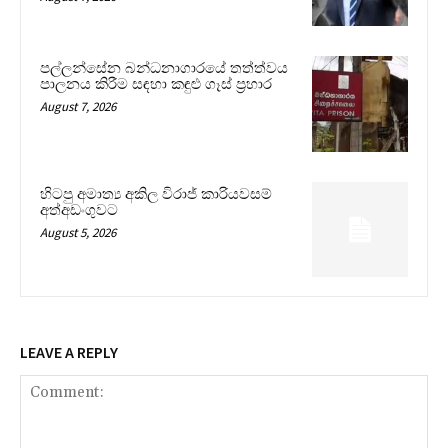
පල්ලන්සේන බන්ධනාගාරයේ තත්ත්වය
පාලනය කිරීම සඳහා කඳුළු ගෑස් ප්‍රහාර
August 7, 2026
හිටපු අමාත්‍ය අකිල විරාජ් කාරියවසම්
අත්අඩංගුවට
August 5, 2026
LEAVE A REPLY