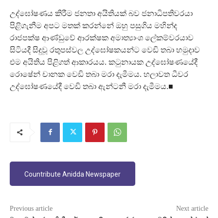
උද්ඝෝෂණය කිරීම ජනතා අයිතියක් බව ජනාධිපතිවරයා
පිළිගැනීම අපට මතක් කරන්නේ ඔහු පසුගිය මහින්ද
රාජපක්ෂ ආණ්ඩුවේ ආරක්ෂක අමාත්‍යාංශ ලේකම්වරයාව
සිටියදී සිදුවූ රතුපස්වල උද්ඝෝෂකයන්ට වෙඩි තබා හමුදාව
එම අයිතිය පිළිගත් ආකාරයය. කටුනායක උද්ඝෝෂණයේදී
රොෂේන් චානක වෙඩි තබා මරා දැමීමය. හලාවත ධීවර
උද්ඝෝෂණයේදී වෙඩි තබා ඇන්ටනී මරා දැමීමය.■
Countribute Anidda Newspaper
Previous article
Next article