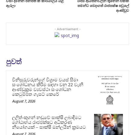
වසා දමන්න ජනපති කී කාර්යාලය යළි
රාජ්‍ය ආයතනවලින් තුනෙන් එකක්
ඇරලා
තමන්ට බෙදාගත් රාජපක්ෂ පවුලේ
ආණ්ඩුව
- Advertisement -
පුවත්
විනිසුරුවරුන්ගේ විශ්‍රාම වයස් සීමා
සංශෝධනය කිරීම සඳහා වන 22 වැනි
ආණ්ඩුක්‍රම ව්‍යවස්ථා සංශෝධන
කෙටුම්පත ගැසට් කෙරේ
August 7, 2026
ලලිත්-කූගන් නඩුවේ සාක්ෂි ලබාදීමට
ගෝඨාභය රාජපක්ෂට අධිකරණ
නියෝගයක් – සාක්ෂි ඔන්ලයින් ක්‍රමයට
August 7, 2026