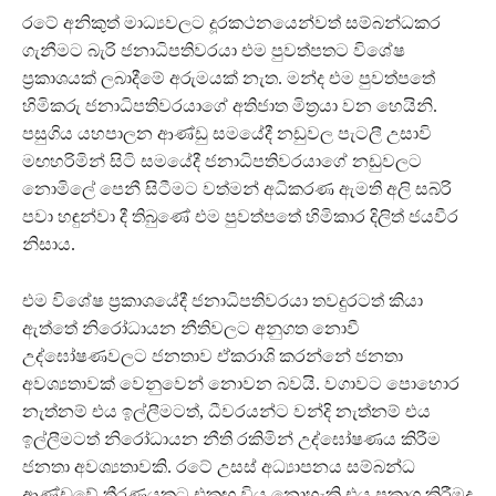
රටේ අනිකුත් මාධ්‍යවලට දූරකථනයෙන්වත් සම්බන්ධකර
ගැනීමට බැරි ජනාධිපතිවරයා එම පුවත්පතට විශේෂ
ප්‍රකාශයක් ලබාදීමේ අරුමයක් නැත. මන්ද එම පුවත්පතේ
හිමිකරු ජනාධිපතිවරයාගේ අතිජාත මිත්‍රයා වන හෙයිනි.
පසුගිය යහපාලන ආණ්ඩු සමයේදී නඩුවල පැටලී උසාවි
මඟහරිමින් සිටි සමයේදී ජනාධිපතිවරයාගේ නඩුවලට
නොමිලේ පෙනී සිටීමට වත්මන් අධිකරණ ඇමති අලි සබ්රි
පවා හඳුන්වා දී තිබුණේ එම පුවත්පතේ හිමිකාර දිලිත් ජයවීර
නිසාය.
එම විශේෂ ප්‍රකාශයේදී ජනාධිපතිවරයා තවදුරටත් කියා
ඇත්තේ නිරෝධායන නීතිවලට අනුගත නොවී
උද්ඝෝෂණවලට ජනතාව ඒකරාශි කරන්නේ ජනතා
අවශ්‍යතාවක් වෙනුවෙන් නොවන බවයි. වගාවට පොහොර
නැත්නම් එය ඉල්ලීමටත්, ධීවරයන්ට වන්දි නැත්නම් එය
ඉල්ලීමටත් නිරෝධායන නීති රකිමින් උද්ඝෝෂණය කිරීම
ජනතා අවශ්‍යතාවකි. රටේ උසස් අධ්‍යාපනය සම්බන්ධ
ආණ්ඩුවේ තීරණයකට එකඟ විය නොහැකි එය ප්‍රකාශ කිරීමද