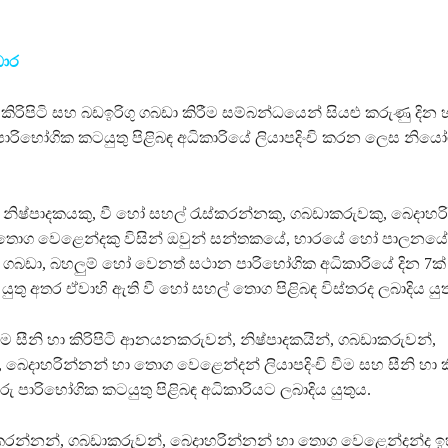
ඩාර
ි, කිරිපිටි සහ බඩඉරිගු ගබඩා කිරීම සම්බන්ධයෙන් සියළු කරුණු දි
පාරිභෝගික කටයුතු පිළිබඳ අධිකාරියේ ලියාපදිංචි කරන ලෙස නිය
 නිෂ්පාදකයකු, වී හෝ සහල් රැස්කරන්නකු, ගබඩාකරුවකු, බෙදාහ
තොග වෙළෙන්දකු විසින් ඔවුන් සන්තකයේ, භාරයේ හෝ පාලනයේ
ෝ, ගබඩා, බහලුම් හෝ වෙනත් සථාන පාරිභෝගික අධිකාරියේ දින 7ක
ළ යුතු අතර ඒවාහි ඇති වී හෝ සහල් තොග පිළිබඳ විස්තරද ලබාදිය යුත
සීනි හා කිරිපිටි ආනයනකරුවන්, නිෂ්පාදකයින්, ගබඩාකරුවන්,
 බෙදාහරින්නන් හා තොග වෙළෙන්දන් ලියාපදිංචි වීම සහ සීනි හා කි
රු පාරිභෝගික කටයුතු පිළිබඳ අධිකාරියට ලබාදිය යුතුය.
ස්කරන්නන්, ගබඩාකරුවන්, බෙදාහරින්නන් හා තොග වෙළෙන්දන්ද 