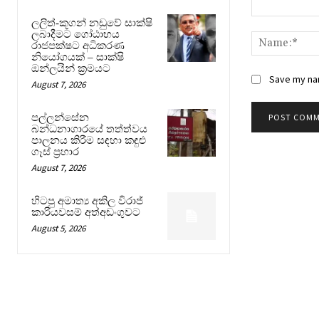
Comment:
ලලිත්-කූගන් නඩුවේ සාක්ෂි
ලබාදීමට ගෝඨාභය
රාජපක්ෂට අධිකරණ
නියෝගයක් – සාක්ෂි
ඔන්ලයින් ක්‍රමයට
Save my nam
August 7, 2026
පල්ලන්සේන
බන්ධනාගාරයේ තත්ත්වය
පාලනය කිරීම සඳහා කඳුළු
ගෑස් ප්‍රහාර
August 7, 2026
හිටපු අමාත්‍ය අකිල විරාජ්
කාරියවසම් අත්අඩංගුවට
August 5, 2026