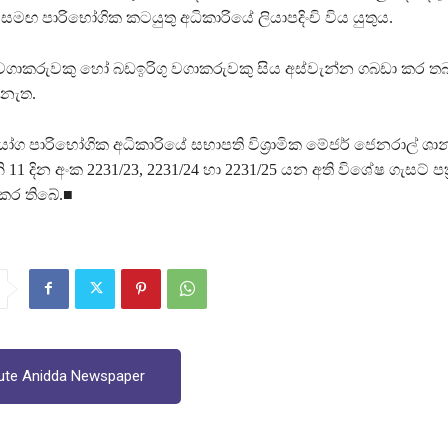
සමඟ පාරිභෝගික කටයුතු අධිකාරියේ ලියාපදිංචි විය යුතුය.
 වගාකරුවකු හෝ බඩඉරිගු වගාකරුවකු සිය අස්වැන්න ගබඩා කර තබ
 නැත.
ෝග පාරිභෝගික අධිකාරියේ සභාපති විශ්‍රාමික මේජර් ජෙනරාල් ශා
 11 දින අංක 2231/23, 2231/24 හා 2231/25 යන අති විශේෂ ගැසට් පත්‍
්කර තිබේ.■
ute Anidda Newspaper