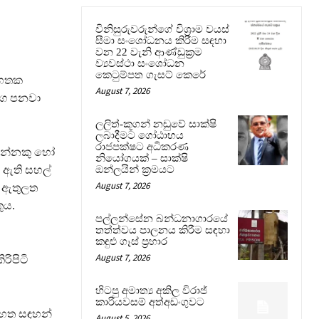
විනිසුරුවරුන්ගේ විශ්‍රාම වයස්
සීමා සංශෝධනය කිරීම සඳහා
වන 22 වැනි ආණ්ඩුක්‍රම
ව්‍යවස්ථා සංශෝධන
කෙටුම්පත ගැසට් කෙරේ
න හතක
August 7, 2026
ෝග පනවා
ලලිත්-කූගන් නඩුවේ සාක්ෂි
ලබාදීමට ගෝඨාභය
රාජපක්ෂට අධිකරණ
රින්නකු හෝ
නියෝගයක් – සාක්ෂි
 ඇති සහල්
ඔන්ලයින් ක්‍රමයට
August 7, 2026
් ඇතුලත
ුය.
පල්ලන්සේන බන්ධනාගාරයේ
තත්ත්වය පාලනය කිරීම සඳහා
කඳුළු ගෑස් ප්‍රහාර
August 7, 2026
රිපිටි
හිටපු අමාත්‍ය අකිල විරාජ්
කාරියවසම් අත්අඩංගුවට
ඉහත සඳහන්
August 5, 2026