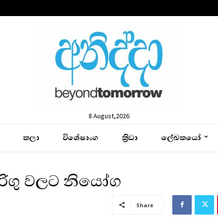
8 August,2026
කලා
විශේෂාංග
ක්‍රිඩා
ලේඛකයෝ
බඩඉරිගු වලට නියෝග
Share