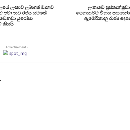
යේ ලංකාව ලබාගත් මානව
ලංකාවේ ප්‍රජතාන්ත්‍
ුණුව පවා නව රජය යටතේ
ගෙනයෑමට චීනය සහයෝග
වෙනවා යුරෝපා
ඇමෙරිකානු රාජ්‍ය දෙප
ව කියයි
- Advertisement -
Y