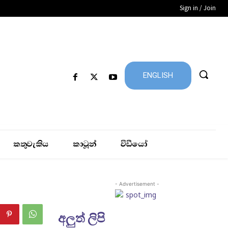
Sign in / Join
ENGLISH
කතුවැකිය
කාටූන්
විඩීයෝ
- Advertisement -
අලුත් ලිපි