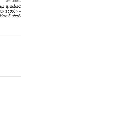
Next article
රවාදය ආපස්සට
ය දෙනවා –
ාර්තමේන්තුව