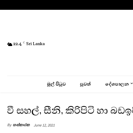
No menu items!
22.4
C
Sri Lanka
මුල් පිටුව
පුවත්
දේශපාලන
වී සහල්, සීනි, කිරිපිටි හා 
By
සංස්කාරක
June 12, 2021