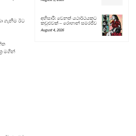
අභිසාරී: වෙනත් යථාර්ථයකට
ා ගැනීම ඊට
කවුළුවක් – රොහාන් සමරජීව
August 4, 2026
න්ත
ර මගින්