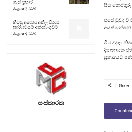
ගෑස් ප්‍රහාර
සිය තොරතුරු 
August 7, 2026
එසේ වුවද වී
හිටපු අමාත්‍ය අකිල විරාජ්
කාරියවසම් අත්අඩංගුවට
අයත් වන්නේ
August 5, 2026
මීට අදාල නිය
දිසානායක ජුනි
ප්‍රකාශයට පත
Share
සංස්කාරක
Countrib