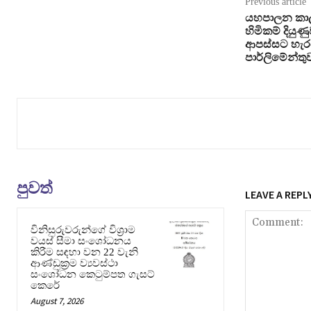
Previous article
යහපාලන කාල
හිමිකම් දිය
ආපස්සට හැර
පාර්ලිමේන්තු
පුවත්
LEAVE A REPL
විනිසුරුවරුන්ගේ විශ්‍රාම
වයස් සීමා සංශෝධනය
කිරීම සඳහා වන 22 වැනි
ආණ්ඩුක්‍රම ව්‍යවස්ථා
සංශෝධන කෙටුම්පත ගැසට්
කෙරේ
August 7, 2026