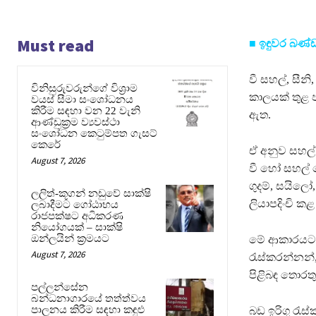
Must read
■ ඉඳුවර බණ්
වී සහල්, සීන
විනිසුරුවරුන්ගේ විශ්‍රාම
කාලයක් තුළ 
වයස් සීමා සංශෝධනය
කිරීම සඳහා වන 22 වැනි
ඇත.
ආණ්ඩුක්‍රම ව්‍යවස්ථා
සංශෝධන කෙටුම්පත ගැසට්
කෙරේ
ඒ අනුව සහල්
August 7, 2026
වී හෝ සහල් 
ගුදම්, සයිල
ලලිත්-කූගන් නඩුවේ සාක්ෂි
ලියාපදිංචි ක
ලබාදීමට ගෝඨාභය
රාජපක්ෂට අධිකරණ
නියෝගයක් – සාක්ෂි
ඔන්ලයින් ක්‍රමයට
මේ ආකාරයටම 
August 7, 2026
රැස්කරන්නන්,
පිළිබඳ තොරතු
පල්ලන්සේන
බන්ධනාගාරයේ තත්ත්වය
පාලනය කිරීම සඳහා කඳුළු
බඩ ඉරිගු රැ