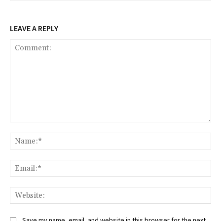
LEAVE A REPLY
Comment:
Na
Ema
Web
Save my name, email, and website in this browser for the next