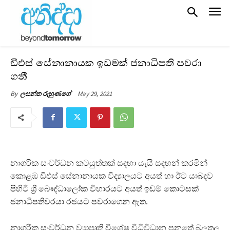
ඩීඑස් සේනානායක ඉඩමක් ජනාධිපති පවරා
ගනී
May 29, 2021
By
ලසන්ත රුහුණගේ
නාගරික සංවර්ධන කටයුත්තක් සඳහා යැයි සඳහන් කරමින්
කොළඹ ඩීඑස් සේනානායක විද්‍යාලයට අයත් හා ඊට යාබදව
පිහිටි ශ්‍රී බෞද්ධාලෝක විහාරයට අයත් ඉඩම් කොටසක්
ජනාධිපතිවරයා රජයට පවරාගෙන ඇත.
නාගරික සංවර්ධන ව්‍යාපෘති විශේෂ විධිවිධාන පනතේ බලතල