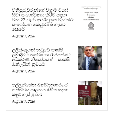
විනිසුරුවරුන්ගේ විශ්‍රාම වයස්
සීමා සංශෝධනය කිරීම සඳහා
වන 22 වැනි ආණ්ඩුක්‍රම ව්‍යවස්ථා
සංශෝධන කෙටුම්පත ගැසට්
කෙරේ
August 7, 2026
ලලිත්-කූගන් නඩුවේ සාක්ෂි
ලබාදීමට ගෝඨාභය රාජපක්ෂට
අධිකරණ නියෝගයක් – සාක්ෂි
ඔන්ලයින් ක්‍රමයට
August 7, 2026
පල්ලන්සේන බන්ධනාගාරයේ
තත්ත්වය පාලනය කිරීම සඳහා
කඳුළු ගෑස් ප්‍රහාර
August 7, 2026