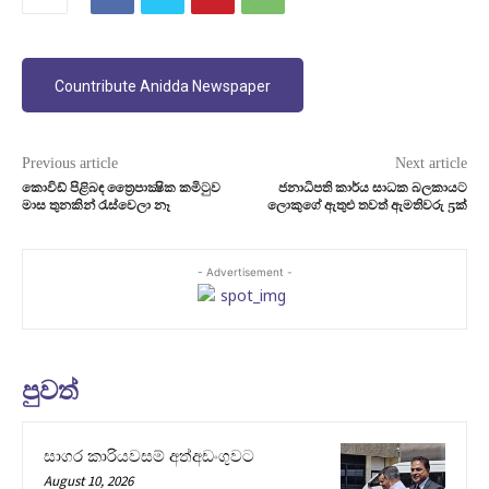
Countribute Anidda Newspaper
Previous article
Next article
කොවිඩ් පිළිබඳ ත්‍රෛපාක්‍ෂික කමිටුව
ජනාධිපති කාර්ය සාධක බලකායට
මාස තුනකින් රැස්වෙලා නෑ
ලොකුගේ ඇතුළු තවත් ඇමතිවරු 5ක්
- Advertisement -
පුවත්
සාගර කාරියවසම් අත්අඩංගුවට
August 10, 2026