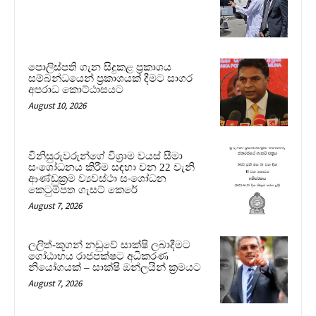
පොලිස්පති ගැන සිදුකළ ප්‍රකාශය
සම්බන්ධයෙන් ප්‍රකාශයක් දීමට සාගර
අපරාධ කොට්ඨාසයට
August 10, 2026
විනිසුරුවරුන්ගේ විශ්‍රාම වයස් සීමා
සංශෝධනය කිරීම සඳහා වන 22 වැනි
ආණ්ඩුක්‍රම ව්‍යවස්ථා සංශෝධන
කෙටුම්පත ගැසට් කෙරේ
August 7, 2026
ලලිත්-කූගන් නඩුවේ සාක්ෂි ලබාදීමට
ගෝඨාභය රාජපක්ෂට අධිකරණ
නියෝගයක් – සාක්ෂි ඔන්ලයින් ක්‍රමයට
August 7, 2026