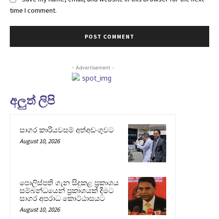
time I comment.
- Advertisement -
අලුත් ලිපි
සාගර කාරියවසම් අත්අඩංගුවට
August 10, 2026
පොලිස්පති ගැන සිදුකළ ප්‍රකාශය
සම්බන්ධයෙන් ප්‍රකාශයක් දීමට
සාගර අපරාධ කොට්ඨාසයට
August 10, 2026