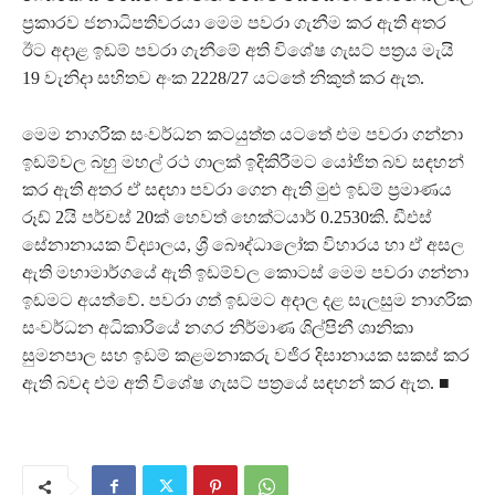
ප්‍රකාරව ජනාධිපතිවරයා මෙම පවරා ගැනීම කර ඇති අතර
ඊට අදාළ ඉඩම් පවරා ගැනීමේ අති විශේෂ ගැසට් පත්‍රය මැයි
19 වැනිදා සහිතව අංක 2228/27 යටතේ නිකුත් කර ඇත.
මෙම නාගරික සංවර්ධන කටයුත්ත යටතේ එම පවරා ගන්නා
ඉඩම්වල බහු මහල් රථ ගාලක් ඉදිකිරීමට යෝජිත බව සඳහන්
කර ඇති අතර ඒ සඳහා පවරා ගෙන ඇති මුළු ඉඩම් ප්‍රමාණය
රූඩ් 2යි පර්චස් 20ක් හෙවත් හෙක්ටයාර් 0.2530කි. ඩීඑස්
සේනානායක විද්‍යාලය, ශ්‍රී බෞද්ධාලෝක විහාරය හා ඒ අසල
ඇති මහාමාර්ගයේ ඇති ඉඩම්වල කොටස් මෙම පවරා ගන්නා
ඉඩමට අයත්වේ. පවරා ගත් ඉඩමට අදාල දළ සැලසුම නාගරික
සංවර්ධන අධිකාරියේ නගර නිර්මාණ ශිල්පිනී ශානිකා
සුමනපාල සහ ඉඩම් කළමනාකරු වජිර දිසානායක සකස් කර
ඇති බවද එම අති විශේෂ ගැසට් පත්‍රයේ සඳහන් කර ඇත. ■