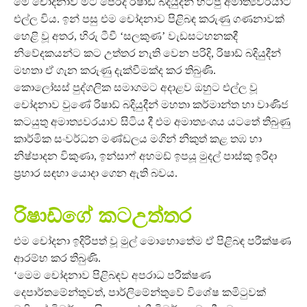
මේ චෝදනාව මීට පෙරද රිෂාඩ් බදියුදීන් හිටපු අමාත්‍යවරයාට
එල්ල විය. ඉන් පසු එම චෝදනාව පිළිබඳ කරුණු ගණනාවක්
හෙළි වූ අතර, හිරු ටීවී ‘සලකුණ’ වැඩසටහනකදී
නිවේදකයන්ට කට උත්තර නැති වෙන පරිදි, රිෂාඩ් බදියුදීන්
මහතා ඒ ගැන කරුණු දැක්වීමක්ද කර තිබුණි.
කොලෝසස් පුද්ගලික සමාගමට අදාළව ඔහුට එල්ල වූ
චෝදනාව වුණේ රිෂාඩ් බදියුදීන් මහතා කර්මාන්ත හා වාණිජ
කටයුතු අමාත්‍යවරයාව සිටිය දී එම අමාත්‍යංශය යටතේ තිබුණු
කාර්මික සංවර්ධන මණ්ඩලය මගින් නිකුත් කළ තඹ හා
නිෂ්පාදන විකුණා, ඉන්සාෆ් අහමඩ් ඉපයූ මුදල් පාස්කු ඉරිදා
ප්‍රහාර සඳහා යොදා ගෙන ඇති බවය.
රිෂාඩ්ගේ කටඋත්තර
එම චෝදනා ඉදිරිපත් වූ මුල් මොහොතේම ඒ පිළිබඳ පරීක්ෂණ
ආරම්භ කර තිබුණි.
‘මෙම චෝදනාව පිළිබඳව අපරාධ පරීක්ෂණ
දෙපාර්තමේන්තුවත්, පාර්ලිමේන්තුවේ විශේෂ කමිටුවක්