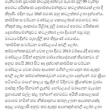
මැතිවරණ ප්‍රචාරක කටයුතු අත්හැර පැමිණ ජුලි 09 වැනිදා
අපරාධ පරීක්ෂණ දෙපාර්තමේන්තුවට කටඋත්තරයක් ලබා දී
තිබුණි. එදින පැය 10ක් පමණ ඔහු කටඋත්තර ලබා දුන්නේය.
කාර්මික සංවර්ධන මණ්ඩලය කොලෝසස් සමාගමට තඹ
නිකුත් කළ ආකාරය පිළිබඳ ජුලි මාසයේ අපරාධ පරීක්ෂණ
දෙපාර්තමේන්තුවට කටඋත්තර ලබා දීමෙන් පසු ඔහු
මාධ්‍යවේදීන්ට පැහැදිලි කර තිබුණේ මෙසේය.
‘කාර්මික සංවර්ධන මණ්ඩලයේ අබලි ලෝහ,
කර්මාන්තකරුවන් වෙත ලබා දීමට 2013 වර්ෂයේදී අමාත්‍ය
මණ්ඩලය විසින් අනුමත මාර්ගෝපදේශයක් තිබෙනවා. ඒ
අනුව තමයි 2013 සිට අද දක්වාත් කාර්මික සංවර්ධන
මණ්ඩලය වෙත රාජ්‍ය ආයතන මගින් ලබා දෙන තඹ ඇතුළු
අබලි ලෝහ කර්මාන්තකරුවන් වෙත ලබා දෙන්නේ. එම ක්‍රියා
පටිපාටිය මාගේ කාලය තුළදීත් ඒ විදිහටම ක්‍රියාත්මක වුණා.
පාස්කු ඉරිදා සිනමන් ග්‍රෑන්ඩ් හෝටලයේ මරාගෙන මැරෙන
ප්‍රහාරයක් එල්ල කළ ඉන්සාෆ් අහමඩ්ට අයිති කොලොසස්
සමාගම නමින් තඹ නිෂ්පාදනය කරනු ලබන ආයතනයක්ද
අදාළ රෙගුලාසි අනුව තඹ ඇතුළු අනෙකුත් අබලි ලෝහ ලබා