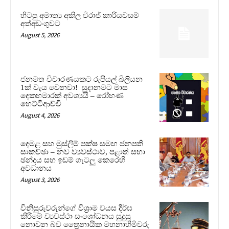
හිටපු අමාත්‍ය අකිල විරාජ් කාරියවසම්
අත්අඩංගුවට
August 5, 2026
ජනමත විචාරණයකට රුපියල් බිලියන
1ක් වැය වෙනවා! සූදානමට මාස
දෙකහමාරක් අවශ්‍යයි – රෝහණ
හෙට්ටිආච්චි
August 4, 2026
දෙමළ සහ මුස්ලිම් පක්ෂ සමඟ ජනපති
සාකච්ඡා – නව ව්‍යවස්ථාව, පළාත් සභා
ඡන්දය සහ ඉඩම් ගැටලු කෙරෙහි
අවධානය
August 3, 2026
විනිසුරුවරුන්ගේ විශ්‍රාම වයස දීර්ඝ
කිරීමේ ව්‍යවස්ථා සංශෝධනය සුදුසු
නොවන බව ත්‍රෛනායික මහනාහිමිවරු