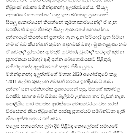
තිබුණේ අමාත්‍ය මහින්දානන්ද අලුත්ගමගේය. ‘සියලු
ආකාරයේ සහයෝගය’ යනු ඉතා බරපතළ ප්‍රකාශයකි.
සියලු ආකාරයෙන් කියන්නේ කුමනාකාරයෙන්ද? ඒ ගැන
වගකීමක් ඔහුට තිබේද? සියලු ආකාරයේ සහයෝගය
දුන්නායැයි කියන්නේ ප්‍රහාරය ගැන දැන සිටියාද? දැන සිටියා
නම් ඒ බව කියන්නේ කුමන පදනමක් මතද? මුණගැසුණා නම්
ඒ කවදාද? දූරකථන ඇමතුම් හුවමාරු වුණාද? කවදාද? කුමන
ප්‍රහාරකයා සමගද? ආදි ප්‍රශ්න බොහොමයකට පිළිතුරු
මහින්දානන්ද අලුත්ගමගේ සතුව තිබිය යුතුය.
මහින්දානන්ද අලුත්ගමගේ මහතා 2020 අගෝස්තුවේ කළ
‘2011 ලෝක කුසලාන අවසන් තරගය ඉන්දියාවට පාවා
දුන්නා’ යන ඓතිහාසික ප්‍රකාශයෙන් පසු, ඔහුගේ කතාවල
වගකීම් සහගත බව විමසා බැලීමට උත්සාහ කර වැඩක් නැත.
පොලීසිය භාර මහජන ආරක්ෂක අමාත්‍යවරයා වන සරත්
වීරසේකර කියා තිබුණේත් පාස්කු ප්‍රහාරයට සම්බන්ධතා ඇති
නිසා අත්අඩංගුවට ගත් බවය.
එලෙස සහයෝගය ලබා දීම පිළිබඳ කොලෝසස් සමාගමේ