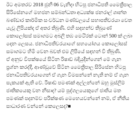
ඊට අමතරව 2018 ජුනි 06 වැනිදා හිටපු ජනාධිපති මෛත්‍රීපාල
සිරිසේනගේ මහජන සම්බන්ධතා අධ්‍යක්ෂ ජනරාල් ශාන්ත
බණ්ඩාර කාර්මික සංවර්ධන මණ්ඩලයේ සභාපතිවරයා වෙත
යැවූ ලිපියක්ද ඒ අතර තිබුණි. එහි සඳහන්ව තිබුණේ
කොලෝසස් සමාගමට අබලි තඹ මෙටි්‍රක් ටොන් 500 ක් ලබා
දෙන ලෙසය. ජනාධිපතිවරයාගේ සහයෝගය කොලෝසස්
සමාගමට හිමි වෙන බවත් එම ලිපියේ සඳහන් වී තිබුණි.
ඒ අනුව විපක්ෂයේ සිටින රිෂාඩ් බදියුදීන්ගෙන් මේ ගැන
ප්‍රශ්න කරද්දී, ආණ්ඩුවේ සිටින මෛත්‍රීපාල සිරිසේන හිටපු
ජනාධිපතිවරයාගෙන් ඒ ගැන විමසන්නේ නැති නම් ඒ ගැන
සැකයක් ඇති වේ. රිෂාඩ් පමණක් අල්ලන්නේ ඔහු මුස්ලිම්
ජාතිකයෙකු වන නිසාද? යම් පුද්ගලයෙකුගේ ජාතිය මත
පමණක් පදනම්ව පරීක්ෂණ මෙහෙයවන්නේ නම්, ඒ නීතිය
සාධාරණ වන්නේ කෙලෙසද?■