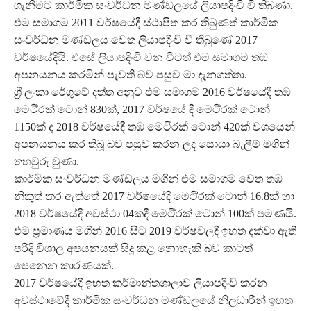
ගැනීමට කාර්මික සංවර්ධන මණ්ඩලයේ ලියාපදිංචි වී තිබුණා.
එම සමාගම 2011 වර්ෂයේදී ස්ථාපිත කර තිබුණත් කාර්මික
සංවර්ධන මණ්ඩලය වෙත ලියාපදිංචි වී තිබුණේ 2017
වර්ෂයේදීයි. එසේ ලියාපදිංචි වන විටත් එම සමාගම තඹ
අපනයනය කරමින් පැවති බව පසුව මා දැනගත්තා.
ශ්‍රී ලංකා රේගුවේ දත්ත අනුව එම සමාගම 2016 වර්ෂයේදී තඹ
මෙටි්‍රක් ටොන් 830ක්, 2017 වර්ෂයේ දී මෙටි්‍රක් ටොන්
1150ක් ද 2018 වර්ෂයේදී තඹ මෙටි්‍රක් ටොන් 420ක් වශයෙන්
අපනයනය කර තිබූ බව පසුව කරන ලද සොයා බැලීම් මගින්
තහවුරු වුණා.
කාර්මික සංවර්ධන මණ්ඩලය මගින් එම සමාගම වෙත තඹ
නිකුත් කර ඇත්තේ 2017 වර්ෂයේදී මෙටි්‍රක් ටොන් 16.8ක් හා
2018 වර්ෂයේදී අවස්ථා 04කදී මෙටි්‍රක් ටොන් 100ක් පමණයි.
එම ප්‍රමාණය මගින් 2016 සිට 2019 වර්ෂවලදී ඉහත දක්වා ඇති
පරිදි විශාල අපයනයක් සිදු කළ නොහැකි බව කාටත්
පෙනෙන කාරණයක්.
2017 වර්ෂයේදී ඉහත කර්මාන්තශාලාව ලියාපදිංචි කරන
අවස්ථාවේදී කාර්මික සංවර්ධන මණ්ඩලයේ නිලධාරීන් ඉහත