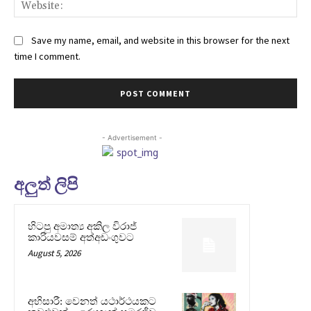
Web
Save my name, email, and website in this browser for the next
time I comment.
- Advertisement -
අලුත් ලිපි
හිටපු අමාත්‍ය අකිල විරාජ්
කාරියවසම් අත්අඩංගුවට
August 5, 2026
අභිසාරී: වෙනත් යථාර්ථයකට