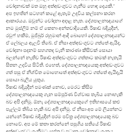
චෝදනාවක් මත ඔහු අත්අඩංගුවට ගැනීම හොඳ දෙයකි.’
අප ඉහතින් සටහන් කළේ ඇතැම් උදවිය කල්පනා කරන
ආකාරයය. ඔවුන්ට චෝදනා අදාළ නැත. දේශපාලනඥයාගේ
නම මුස්ලිම් නම් ඒ කෙනා අන්තවාදියෙකි. රිෂාඩ් බදියුදීන්,
රවුෆ් හකීම්, මුජිබුර් රහුමාන් ආදි බොහෝ දේශපාලනඥයන්ට
ඒ ලේබලය ඇලවී තිබේ. ඒ නිසා අත්අඩංගුවට ගත්තේ ඇයිද,
චෝදනා පදනම් සහගතද වැනි කාරණා කිසිවක් සොයා
බලන්නේ නැතිව රිෂාඩ් අත්අඩංගුවට ගත්තාට කමක් නැතැයි
සිතන උදවිය සිටිති. එහෙත්, දේශපාලනඥයෙකු අත්අඩංගුවට
ගත් පසු ඒ නිශ්චිත මොහොතේ අත්අඩංගුවට ගත්තේ ඇයිදැයි
සොයා බැලිය යුතුය.
රිෂාඩ් බදියුදීන් පමණක් නොව, මෙරට කිසිම
දේශපාලනඥයෙකු ගැන සම්පූර්ණ විශ්වාස තැබිය නොහැකි
බව අපි දනිමු. ඕනෑ දේශපාලනඥයෙකුගේ ඉතිහාසයේ කළු
පැල්ලම් තිබිය හැකි බව අපි දනිමු. ඒ නිසා අප මේ ලියන්නට
යන්නේ රිෂාඩ් බදියුදීන් පරම පවිත්‍ර දේශපාලනඥයෙකු බව
නොවේ. අප මේ කතා කරන්නේ පසුගිය සතියේ රිෂාඩ්
අත්අඩංගුවට ගැනීමට හේතු වූ ප්‍රධාන චෝදනාව ගැනය.