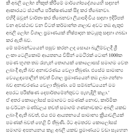
කී අබලි ලෝහ නිකුත් කිරීමේ මාර්ගෝපදේශයෙහි සඳහන්
ආකාරයට ස්ථානීය පරීක්ෂණයක් සිදු කර තිබෙනවා.
එහිදී ඔවුන් වාර්තා කර තිබෙනවා ලියාපදිංචිය සඳහා ඉදිරිපත්
වන අවස්ථාව වන විටත් කර්මාන්ත ශාලාව අවට තඹ ඇතුළු
අබලි ලෝහ විශාල ප්‍රමාණයක් නිෂ්පාදන කටයුතු සඳහා ගබඩා
කර ඇති බව.
මේ සම්බන්ධයෙන් පසුව කරන ලද සොයා බැලීම්වලදී ශ්‍රී
ලංකා ටෙලිකොම් ආයතනය විසින් මෙටි්‍රක් ටොන් 1000ක
පමණ භූගත තඹ රැහැන් තොගයක් කොලොසස් සමාගම වෙත
ලබා දී ඇති බව අනාවරණය වෙලා තිබුණා. එසේම සාමාන්‍ය
වෙළෙඳපොලින් තවත් විශාල ප්‍රමාණයෙන් තඹ ලබා ගන්නා
බව අනාවරණය වෙලා තිබුණා. මේ සම්බන්ධයෙන් මම
අපරධ පරීක්ෂණ දෙපාර්තමේන්තුවට පැහැදිලි කළා.’
ඒ අතර කොලෝසස් සමාගමට පමණක් නොව, කාර්මික
සංවර්ධන මණ්ඩලය තවත් සමාගම් ගණනාවකට අබලි යකඩ
ලබා දී ඇති බවත්, එය එම ආයතනයේ සාමාන්‍ය ක්‍රියාවලියක්
පමණක් බවත් හෙළි වී තිබුණි. ඊට අමතරව කොලෝසස්
සමාගම අපනයනය කළ අබලි යකඩ ප්‍රමාණයට වඩා සෑහෙන