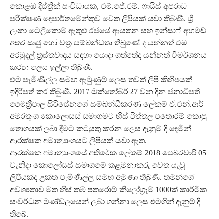
කොළඹ දිස්ත්‍රික් සංවිධායක, එම්.ජේ.එම්. ෆායිස් අපරාධ
පරීක්ෂණ දෙපාර්තමේන්තුව වෙත ලිපියක් යවා තිබුණි. ශ්‍රී
ලංකා ටෙලිකොම් ඇතුළු රජයේ ආයතන සහ ඉන්සාෆ් අහමඩ්
අතර සෘජු හෝ වක්‍ර සම්බන්ධතා තිබුණේ ද යන්නත් එම
අරමුදල් ත්‍රස්තවාදය සඳහා යොදා ගත්තේද යන්නත් විමර්ශනය
කරන ලෙස ඉල්ලා තිබුණි.
එම පැමිණිල්ල සමඟ ඇමුණුම් ලෙස තවත් ලිපි කිහිපයක්
ඉදිරිපත් කර තිබුණි. 2017 ඔක්තෝබර් 27 වන දින ජනාධිපති
මෛත්‍රීපාල සිරිසේනගේ සම්බන්ධීකරණ ලේකම් ඒ.එන්.ආර්
අමරතුංග කොලොසස් සමාගමට හිස් පිත්තල පතොරම් කොපු
තොගයක් ලබා දීමට කටයුතු කරන ලෙස දැනුම් දී දෙමින්
ආරක්ෂක අමාත්‍යාංශයට ලිපියක් යවා ඇත.
ආරක්ෂක අමාත්‍යාංශයේ අතිරේක ලේකම් 2018 පෙබරවාරි 05
වැනිදා කොලෝසස් සමාගමේ කළමනාකරු වෙත යැවූ
ලිපියක්ද උක්ත පැමිණිල්ල සමඟ අමුණා තිබුණි. තමන්ගේ
අවශ්‍යතාව මත හිස් තඹ පතරොම් කිලෝග්‍රෑම් 1000ක් කාර්මික
සංවර්ධන මණ්ඩලයෙන් ලබා ගන්නා ලෙස එමගින් දැනුම් දී
තිබේ.