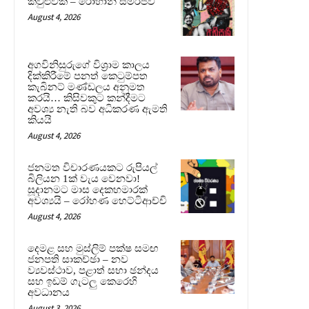
කවුළුවක් – රොහාන් සමරජීව
August 4, 2026
අගවිනිසුරුගේ විශ්‍රාම කාලය
දික්කිරීමේ පනත් කෙටුම්පත
කැබිනට් මණ්ඩලය අනුමත
කරයි… කිසිවකුට කන්දීමට
අවශ්‍ය නැති බව අධිකරණ ඇමති
කියයි
August 4, 2026
ජනමත විචාරණයකට රුපියල්
බිලියන 1ක් වැය වෙනවා!
සූදානමට මාස දෙකහමාරක්
අවශ්‍යයි – රෝහණ හෙට්ටිආච්චි
August 4, 2026
දෙමළ සහ මුස්ලිම් පක්ෂ සමඟ
ජනපති සාකච්ඡා – නව
ව්‍යවස්ථාව, පළාත් සභා ඡන්දය
සහ ඉඩම් ගැටලු කෙරෙහි
අවධානය
August 3, 2026