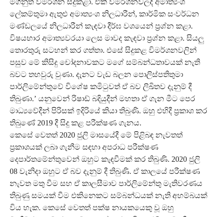
මගිනුත් විමර්ශන සිදුකළා. එකී විමර්ශනවලදී අමාත්‍යංශ
ලේකම්තුමා ඇතුළු අමාත්‍යංශ නිලධාරීන්, කාර්මික සංවර්ධන
මණ්ඩලයේ නිලධාරීන් කැඳවා දීර්ඝ වශයෙන් ප්‍රශ්න කළා.
විෂයභාර අමාත්‍යවරයා ලෙස මාවද කැඳවා ප්‍රශ්න කළා. සියලු
තොරතුරු සටහන් කර ගත්තා. එසේ සිදුකළ විමර්ශනවලින්
පසුව මේ කිසිදු චෝදනාවකට මගේ සම්බන්ධතාවයක් නැති
බවට තහවුරු වුණා. දැනට වැඩ බලන පොලිස්පතිතුමා
පාර්ලිමේන්තුවේ විශේෂ කමිටුවත් ඒ බව ලිඛිතව දැනුම් දී
තිබුණා.’ යනුවෙන් රිෂාඩ් බදියුදීන් මහතා ඒ ගැන මීට පෙර
මාධ්‍යවේදීන් පිරිසක් ඉදිරියේ කියා තිබුණි. ඔහු එහිදී ප්‍රකාශ කර
තිබුණේ 2019 දී සිදු කළ පරීක්ෂණ ගැනය.
කෙසේ වෙතත් 2020 ජුලි මාසයේදී මේ පිළිබඳ නැවතත්
ප්‍රකාශයක් ලබා ගැනීම සඳහා අපරාධ පරීක්ෂණ
දෙපාර්තමේන්තුවෙන් ඔහුට කැඳවීමක් කර තිබුණි. 2020 ජුලි
08 වැනිදා ඔහුට ඒ බව දැනුම් දී තිබුණි. ඒ කාලයේ පරීක්ෂණ
නැවත මතු වීම සහ ඒ කාලසීමාව පාර්ලිමේන්තු මැතිවරණය
තිබුණු සමයක් වීම එකිනෙකට සම්බන්ධයක් නැති අහම්බයක්
විය හැක. කෙසේ වෙතත් පක්ෂ නායකයෙකු වූ ඔහු