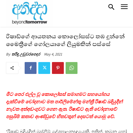
රිෂාඩ්ගේ ආයතනය කොලෝසස්ට තඹ දුන්නේ
මෛත්‍රීගේ ගෝලයාගේ ලියුමකින් පස්සේ
May 4, 2021
By
තරිඳු උඩුවරගෙදර
මීට පෙර එල්ල වූ කොලෝසස් සමාගමට සහයෝගය
දැක්වීමේ චෝදනාව මත පාර්ලිමේන්තු මන්ත්‍රී රිෂාඩ් බදියුදීන්
නැවත අත්අඩංගුවට ගෙන ඇත. රිෂාඩ්ට ඇති චෝදනාවේ
පසුබිම් කතාව ආණ්ඩුවේ හිතවතුන් දෙසටත් යොමු වේ.
‘රිෂාඩ් බදියුදීන් මුස්ලිම් දේශපාලනඥයෙකි. ඉතින්, කුමන හෝ