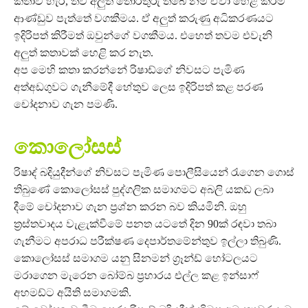
කතාව හැර, තව අලුත් තොරතුරු තිබේ නම් ඒවා හෙළි කිරීම
ආණ්ඩුව පැත්තේ වගකීමය. ඒ අලුත් කරුණු අධිකරණයට
ඉදිරිපත් කිරීමත් ඔවුන්ගේ වගකීමය. එහෙත් තවම එවැනි
අලුත් කතාවක් හෙළි කර නැත.
අප මෙහි කතා කරන්නේ රිෂාඩ්ගේ නිවසට පැමිණ
අත්අඩගුවට ගැනීමේදී හේතුව ලෙස ඉදිරිපත් කළ පරණ
චෝදනාව ගැන පමණි.
කොලෝසස්
රිෂාද් බදියුදීන්ගේ නිවසට පැමිණ පොලීසියෙන් රැගෙන ගොස්
තිබුණේ කොලෝසස් පුද්ගලික සමාගමට අබලි යකඩ ලබා
දීමේ චෝදනාව ගැන ප්‍රශ්න කරන බව කියමිනි. ඔහු
ත්‍රස්තවාදය වැළැක්වීමේ පනත යටතේ දින 90ක් රඳවා තබා
ගැනීමට අපරාධ පරීක්ෂණ දෙපාර්තමේන්තුව ඉල්ලා තිබුණි.
කොලෝසස් සමාගම යනු සිනමන් ග්‍රෑන්ඩ් හෝටලයට
මරාගෙන මැරෙන බෝම්බ ප්‍රහාරය එල්ල කළ ඉන්සාෆ්
අහමඩ්ට අයිති සමාගමකි.