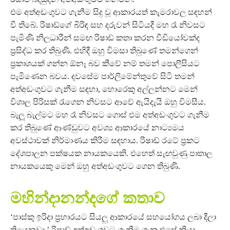
එම අත්අඩංගුවට ගැනීම සිදු වූ ආකාරයත් කැමරාවල සඳහන්
වී තිබේ. රිෂාඩ්ගේ බිරිඳ සහ දරුවන් සිටියදී මහ රෑ නිවසට
පැමිණි නිලධාරීන් සමඟ රිෂාඩ් කතා කරන වීඩියෝවක්ද
ප්‍රසිද්ධ කර තිබුණි. එහිදී ඔහු විමසා තිබුණේ තමන්ගෙන්
ප්‍රකාශයක් ගන්න ඕනෑ බව කීවේ නම් තමන් පොලීසියට
පැමිණෙන බවය. දවසේම පාර්ලිමේන්තුවේ සිටි තමන්
අත්අඩංගුවට ගැනීම සඳහා, හොරෙකු අල්ලන්නට මෙන්
විශාල පිරිසක් රැගෙන නිවසට ආවේ ඇයිදැයි ඔහු විමසීය.
බැලූ බැල්මට මහ රෑ නිවසට ගොස් එම අත්අඩංගුවට ගැනීම
කර තිබුණේ ආණ්ඩුවට අවශ්‍ය ආකාරයේ නාට්‍යමය
අවස්ථාවක් නිර්මාණය කිරීම සඳහාය. රිෂාඩ් රටේ ප්‍රකට
දේශපාලන පක්ෂයක නායකයෙකි. එහෙත් සැඟවුණු පාතාල
නායකයෙකු මෙන් ඔහු අත්අඩංගුවට ගෙන තිබුණි.
මහින්දානන්දගේ කතාව
‘පාස්කු ඉරිදා ප්‍රහාරයට සියලු ආකාරයේ සහයෝගය ලබා දීලා
තියෙනවා.’ රිෂාඩ් අත්අඩංගුවට ගැනීම ගැන එසේ කියා