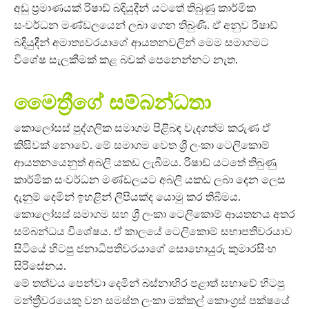
අඩු ප්‍රමාණයක් රිෂාඩ් බදියුදීන් යටතේ තිබුණු කාර්මික
සංවර්ධන මණ්ඩලයෙන් ලබා ගෙන තිබුණි. ඒ අනුව රිෂාඩ්
බදියුදීන් අමාත්‍යවරයාගේ ආයතනවලින් මෙම සමාගමට
විශේෂ සැලකීමක් කළ බවක් පෙනෙන්නට නැත.
මෛත්‍රීගේ සම්බන්ධතා
කොලෝසස් පුද්ගලික සමාගම පිළිබඳ වැදගත්ම කරුණ ඒ
කිසිවක් නොවේ. මේ සමාගම වෙත ශ්‍රී ලංකා ටෙලිකොම්
ආයතනයෙනුත් අබලි යකඩ ලැබීමය. රිෂාඩ් යටතේ තිබුණු
කාර්මික සංවර්ධන මණ්ඩලයට අබලි යකඩ ලබා දෙන ලෙස
දැනුම් දෙමින් ඉහළින් ලිපියක්ද යොමු කර තිබීමය.
කොලෝසස් සමාගම සහ ශ්‍රී ලංකා ටෙලිකොම් ආයතනය අතර
සම්බන්ධය විශේෂය. ඒ කාලයේ ටෙලිකොම් සභාපතිවරයාව
සිටියේ හිටපු ජනාධිපතිවරයාගේ සොහොයුරු කුමාරසිංහ
සිරිසේනය.
මේ තත්වය පෙන්වා දෙමින් බස්නාහිර පළාත් සභාවේ හිටපු
මන්ත්‍රීවරයෙකු වන සමස්ත ලංකා මක්කල් කොංග්‍රස් පක්ෂයේ