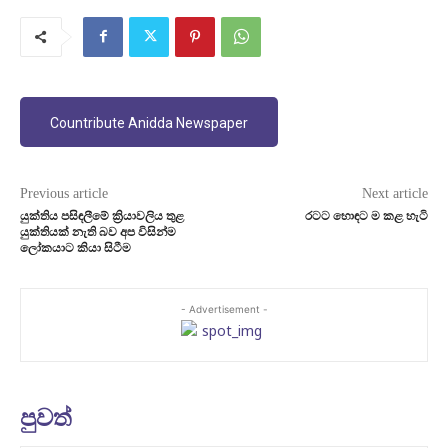
Countribute Anidda Newspaper
Previous article
Next article
යුක්තිය පසිඳලීමේ ක්‍රියාවලිය තුළ
රටට හොඳට ම කළ හැටි
යුක්තියක් නැති බව අප විසින්ම
ලෝකයාට කියා සිටීම
- Advertisement -
පුවත්