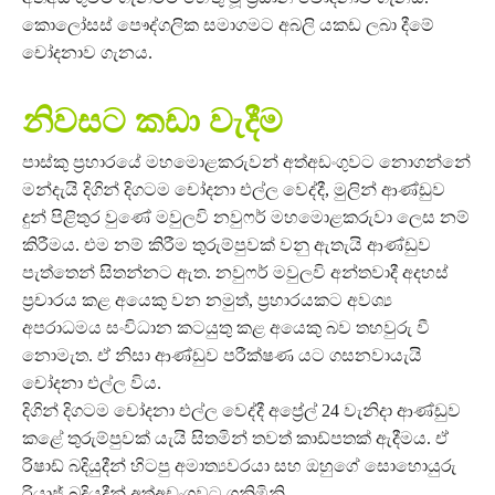
කොලෝසස් පෞද්ගලික සමාගමට අබලි යකඩ ලබා දීමේ
චෝදනාව ගැනය.
නිවසට කඩා වැදීම
පාස්කු ප්‍රහාරයේ මහමොළකරුවන් අත්අඩංගුවට නොගන්නේ
මන්දැයි දිගින් දිගටම චෝදනා එල්ල වෙද්දී, මුලින් ආණ්ඩුව
දුන් පිළිතුර වුණේ මවුලවි නවුෆර් මහමොළකරුවා ලෙස නම්
කිරීමය. එම නම් කිරීම තුරුම්පුවක් වනු ඇතැයි ආණ්ඩුව
පැත්තෙන් සිතන්නට ඇත. නවුෆර් මවුලවි අන්තවාදී අදහස්
ප්‍රචාරය කළ අයෙකු වන නමුත්, ප්‍රහාරයකට අවශ්‍ය
අපරාධමය සංවිධාන කටයුතු කළ අයෙකු බව තහවුරු වී
නොමැත. ඒ නිසා ආණ්ඩුව පරීක්ෂණ යට ගසනවායැයි
චෝදනා එල්ල විය.
දිගින් දිගටම චෝදනා එල්ල වෙද්දී අප්‍රේල් 24 වැනිදා ආණ්ඩුව
කළේ තුරුම්පුවක් යැයි සිතමින් තවත් කාඩ්පතක් ඇදීමය. ඒ
රිෂාඩ් බදියුදීන් හිටපු අමාත්‍යවරයා සහ ඔහුගේ සොහොයුරු
රියාජ් බදියුදීන් අත්අඩංගුවට ගනිමිනි.