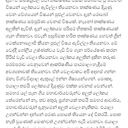
දැන් ඒ ක්ෂේත්‍රවල පවා තාක්ෂණය එක්ක සම්බන්ධ වූ වෙනත්
විෂයන් ලෝකයට ඇවිල්ලා තියෙනවා. තාක්ෂණය දියුණු
වෙන වේගයෙන් විෂයන් පුළුල් වෙනවා. දැන් රොබෝ
තාක්ෂණය සම්පූර්ණ වෙනස් විෂයක්. නැනෝ තාක්ෂණය
අලුතින් ඇවිත්. දැන් ලෝකයම පරිසර හිතකාමී තාක්ෂණයක්
ගැන හිතනවා. එවැනි පසුබිමක හරිත තාක්ෂණය හෙවත් ග්‍රීන්
ටෙක්නොලොජි කියන පුළුල් විෂය ඇවිල්ලා තියෙනවා. මේ
වෙද්දී ගෝලීය උෂ්ණත්වය වැඩි වීම ගැන පර්යේෂණ කරන
පිරිස් වැඩි වෙලා තියෙනවා. ලෝකය අලුතින් දකින තරුණ
පරම්පරාව වෙනුවෙන් ආකර්ෂණීය පාඨමාලා හැදීමේ
අවශ්‍යතාවක් තියෙනවා. ඒත් වෙලාවකට අපි අදහස් ගන්න
ඕනෑ විශ්වවිද්‍යාල ඇතුළේ ඉන්න ශිෂ්‍යයන්ගෙන්. මොකද,
එයාලා තමයි ලෝකයේ දියුණුව එක්ක වෙනස් වෙන්නේ.
සමහර යල් පැන ගිය මහාචාර්යවරුන්ට අලුත් ලෝකය
තේරෙන්නේ නෑ. තව අතුරු ප්‍රශ්නයක් තමයි සමහර ආචාර්ය,
මහාචාර්යවරුන් දැනුමෙන් අලුත් වෙලා නැතිකම. එයාලා
උගන්වන්න දන්නේ පරණ පොතේ තියෙන දේ විතරයි. පොත
නැති වුණොත් මොනවත් උගන්වන්න බැරි වෙනවා. එයාලා