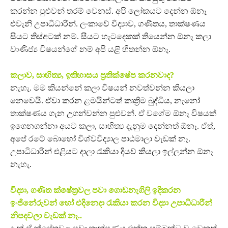
කරන්න පුළුවන් තරම් වෙනස්. අපි ලෝකයට දෙන්න ඕනෑ
එවැනි උපාධිධාරීන්. ලංකාවේ විද්‍යාව, ගණිතය, තාක්ෂණය
සීයට තිස්අටක් නම්. සීයට හැටදෙකක් තියෙන්න ඕනෑ කලා
වාණිජ්‍ය විෂයන්ගේ නම් අපි යළි හිතන්න ඕනෑ.
කලාව, සාහිත්‍ය, ඉතිහාසය ප්‍රතික්ෂේප කරනවාද?
නැහැ. මම කියන්නේ කලා විෂයන් නවත්වන්න කියලා
නෙවෙයි. ඒවා කරන ළමයින්ටත් කෘත්‍රිම බුද්ධිය, නැනෝ
තාක්ෂණය ගැන උගන්වන්න පුළුවන්. ඒ වගේම ඕනෑ විෂයක්
ඉගෙනගන්නා අයට කලා, සාහිත්‍ය දැනුම දෙන්නත් ඕනෑ. ඒත්,
අපේ රටේ බොහෝ විශ්වවිද්‍යාල පාඨමාලා වැඩක් නෑ.
උපාධිධාරීන් එළියට දාලා රැකියා දියව් කියලා ඉල්ලන්න ඕනෑ
නැහැ.
විද්‍යා, ගණිත ක්ෂේත්‍රවල පවා ගොඩනැගිලි ඉදිකරන
ඉංජිනේරුවන් හෝ එදිනෙදා රැකියා කරන විද්‍යා උපාධිධාරීන්
නිපදවලා වැඩක් නෑ..