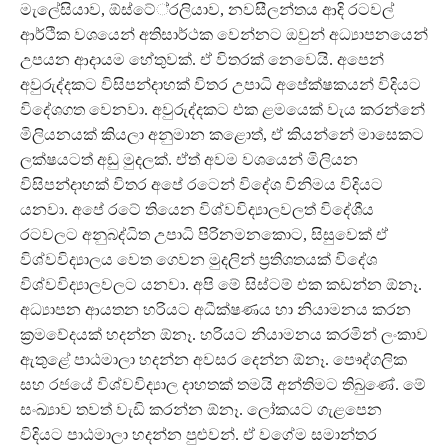
මැලේසියාව, ඕස්ටේ්‍රලියාව, නවසීලන්තය ආදි රටවල්
ආර්ථික වශයෙන් අතිසාර්ථක වෙන්නට ඔවුන් අධ්‍යාපනයෙන්
උපයන ආදායම හේතුවක්. ඒ විතරක් නෙවෙයි. අපෙන්
අවුරුද්දකට විසිපන්දාහක් විතර උපාධි අපේක්ෂකයන් විදියට
විදේශගත වෙනවා. අවුරුද්දකට එක ළමයෙක් වැය කරන්නේ
මිලියනයක් කියලා අනුමාන කළොත්, ඒ කියන්නේ මාසෙකට
ලක්ෂයටත් අඩු මුදලක්. ඒත් අවම වශයෙන් මිලියන
විසිපන්දාහක් විතර අපේ රටෙන් විදේශ විනිමය විදියට
යනවා. අපේ රටේ තියෙන විශ්වවිද්‍යාලවලත් විදේශීය
රටවලට අනුබද්ධිත උපාධි පිරිනමනකොට, සිසුවෙක් ඒ
විශ්වවිද්‍යාලය වෙත ගෙවන මුදලින් ප්‍රතිශතයක් විදේශ
විශ්වවිද්‍යාලවලට යනවා. අපි මේ සිස්ටම් එක කඩන්න ඕනෑ.
අධ්‍යාපන ආයතන හරියට අධීක්ෂණය හා නියාමනය කරන
ක්‍රමවේදයක් හදන්න ඕනෑ. හරියට නියාමනය කරමින් ලංකාව
ඇතුළේ පාඨමාලා හදන්න අවසර දෙන්න ඕනෑ. පෞද්ගලික
සහ රජයේ විශ්වවිද්‍යාල දාහතක් තමයි අන්තිමට තිබුණේ. මේ
සංඛ්‍යාව තවත් වැඩි කරන්න ඕනෑ. ලෝකයට ගැළපෙන
විදියට පාඨමාලා හදන්න පුළුවන්. ඒ වගේම සමාන්තර