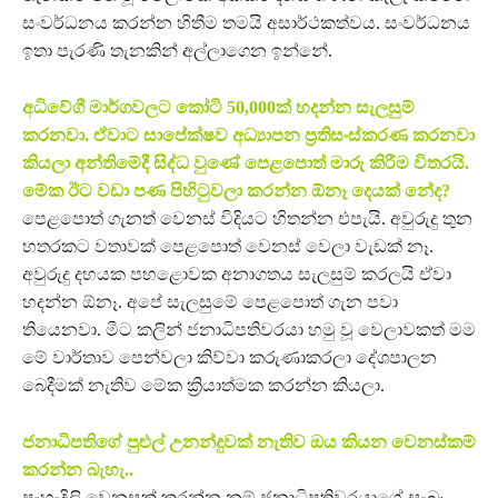
සංවර්ධනය කරන්න හිතීම තමයි අසාර්ථකත්වය. සංවර්ධනය
ඉතා පැරණි තැනකින් අල්ලාගෙන ඉන්නේ.
අධිවේගී මාර්ගවලට කෝටි 50,000ක් හදන්න සැලසුම්
කරනවා. ඒවාට සාපේක්ෂව අධ්‍යාපන ප්‍රතිසංස්කරණ කරනවා
කියලා අන්තිමේදී සිද්ධ වුණේ පෙළපොත් මාරු කිරීම විතරයි.
මේක ඊට වඩා පණ පිහිටුවලා කරන්න ඕනෑ දෙයක් නේද?
පෙළපොත් ගැනත් වෙනස් විදියට හිතන්න එපැයි. අවුරුදු තුන
හතරකට වතාවක් පෙළපොත් වෙනස් වෙලා වැඩක් නෑ.
අවුරුදු දහයක පහළොවක අනාගතය සැලසුම් කරලයි ඒවා
හදන්න ඕනෑ. අපේ සැලසුමේ පෙළපොත් ගැන පවා
තියෙනවා. මීට කලින් ජනාධිපතිවරයා හමු වූ වෙලාවකත් මම
මේ වාර්තාව පෙන්වලා කිව්වා කරුණාකරලා දේශපාලන
බෙදීමක් නැතිව මේක ක්‍රියාත්මක කරන්න කියලා.
ජනාධිපතිගේ පුළුල් උනන්දුවක් නැතිව ඔය කියන වෙනස්කම්
කරන්න බැහැ..
පැහැදිලි වෙනසක් කරන්න නම් ජනාධිපතිවරයාගේ සැබෑ