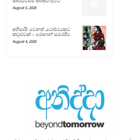
කාරියවසම් අත්අඩංගුවට
August 5, 2026
අභිසාරී: වෙනත් යථාර්ථයකට
කවුළුවක් – රොහාන් සමරජීව
August 4, 2026