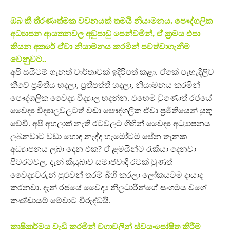
ඔබ කී තීරණාත්මක වචනයක් තමයි නියාමනය. පෞද්ගලික
අධ්‍යාපන ආයතනවල අඩුපාඩු පෙන්වමින්, ඒ ක්‍රමය එපා
කියන අතරේ ඒවා නියාමනය කරමින් පවත්වාගැනීම
වෙනුවට..
අපි සයිටම් ගැනත් වාර්තාවක් ඉදිරිපත් කළා. ඒකේ පැහැදිලිව
කීවේ ප්‍රමිතිය හදලා, ප්‍රතිපත්ති හදලා, නියාමනය කරමින්
පෞද්ගලික වෛද්‍ය විද්‍යාල හදන්න. එහෙම වුණොත් රජයේ
වෛද්‍ය විද්‍යාලවලටත් වඩා පෞද්ගලික ඒවා ප්‍රමිතියෙන් යුතු
වේවි. අපි අහලාත් නැති රටවලට ගිහින් වෛද්‍ය අධ්‍යාපනය
ලබනවාට වඩා හොඳ නැද්ද හැමෝටම පේන තැනක
අධ්‍යාපනය ලබා දෙන එක? ඒ ළමයින්ට රැකියා දෙනවා
පිටරටවල. දැන් කියුබාව සමාජවාදී රටක් වුණත්
වෛද්‍යවරුන් පුළුවන් තරම් බිහි කරලා ලෝකයටම දායාද
කරනවා. දැන් රජයේ වෛද්‍ය නිලධාරීන්ගේ සංගමය වගේ
කණ්ඩායම් මේවාට විරුද්ධයි.
කෘෂිකර්මය වැඩි කරමින් වගාවලින් ස්වයංපෝෂිත කිරීම