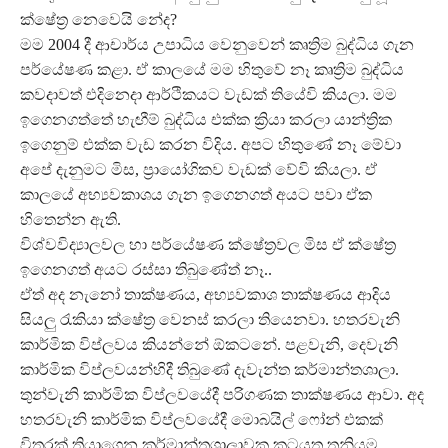
ක්ෂේත්‍ර නෙවෙයි නේද?
මම 2004 දී ආචාර්ය උපාධිය වෙනුවෙන් කෘත්‍රිම බුද්ධිය ගැන
පර්යේෂණ කළා. ඒ කාලයේ මම හිතුවේ නෑ කෘත්‍රිම බුද්ධිය
කවදාවත් එදිනෙදා ආර්ථිකයට වැඩක් තියේවි කියලා. මම
ඉගෙනගත්තේ හැඟීම් බුද්ධිය එක්ක ක්‍රියා කරලා යාන්ත්‍රික
ඉගෙනුම් එක්ක වැඩ කරන විදිය. අපට හිතුණේ නෑ මේවා
අපේ දැනුමට මිස, ප්‍රායෝගිකව වැඩක් වේවි කියලා. ඒ
කාලයේ අභ්‍යවකාශය ගැන ඉගෙනගත් අයට පවා ඒක
හිතෙන්න ඇති.
විශ්වවිද්‍යාලවල හා පර්යේෂණ ක්ෂේත්‍රවල මිස ඒ ක්ෂේත්‍ර
ඉගෙනගත් අයට රස්සා තිබුණේත් නෑ..
ඒත් අද නැනෝ තාක්ෂණය, අභ්‍යවකාශ තාක්ෂණය ආදිය
සියලු රැකියා ක්ෂේත්‍ර වෙනස් කරලා තියෙනවා. හතරවැනි
කාර්මික විප්ලවය කියන්නේ ඕකටනේ. පළවැනි, දෙවැනි
කාර්මික විප්ලවයන්හිදී තිබුණේ දැවැන්ත කර්මාන්තශාලා.
තුන්වැනි කාර්මික විප්ලවයේදී පරිගණක තාක්ෂණය ආවා. අද
හතරවැනි කාර්මික විප්ලවයේදී මොබයිල් ෆෝන් එකක්
විතරක් තියාගෙන කර්මාන්තශාලාවක කටයුතු තනියම