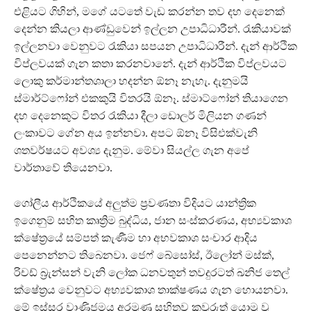
එළියට ගිහින්, මගේ යටතේ වැඩ කරන්න තව දහ දෙනෙක්
දෙන්න කියලා ආණ්ඩුවෙන් ඉල්ලන උපාධිධාරීන්. රැකියාවක්
ඉල්ලනවා වෙනුවට රැකියා සපයන උපාධිධාරීන්. දැන් ආර්ථික
විප්ලවයක් ගැන කතා කරනවානේ. දැන් ආර්ථික විප්ලවයට
ලොකු කර්මාන්තශාලා හදන්න ඕනෑ නැහැ. දැනුමයි
ස්මාර්ට්ෆෝන් එකකුයි විතරයි ඕනෑ. ස්මාට්ෆෝන් තියාගෙන
දහ දෙනෙකුට විතර රැකියා දීලා ඩොලර් මිලියන ගණන්
ලංකාවට ගේන අය ඉන්නවා. අපට ඕනෑ විසිඑක්වැනි
ශතවර්ෂයට අවශ්‍ය දැනුම. මේවා සියල්ල ගැන අපේ
වාර්තාවේ තියෙනවා.
ගෝලීය ආර්ථිකයේ අලුත්ම ප්‍රවණතා විදියට යාන්ත්‍රික
ඉගෙනුම් සහිත කෘත්‍රිම බුද්ධිය, ජාන සංස්කරණය, අභ්‍යවකාශ
ක්ෂේත්‍රයේ සම්පත් කැණීම හා අභවකාශ සංචාර ආදිය
පෙනෙන්නට තිබෙනවා. ජෙෆ් බේසෝස්, ඊලෝන් මස්ක්,
රිචඩ් බ්‍රැන්සන් වැනි ලෝක ධනවතුන් තවදුරටත් ඛනිජ තෙල්
ක්ෂේත්‍රය වෙනුවට අභ්‍යවකාශ තාක්ෂණය ගැන හොයනවා.
මේ ඉස්සර වාණිජමය අරමුණු සහිතව කවුරුත් යොමු වූ