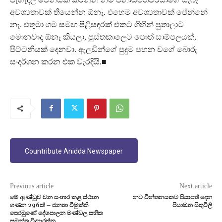
අවශ්‍යතාවක් තියෙන්න ඕනෑ. එහෙම අවශ්‍යතාවක් පේන්නේ
නෑ. එතුමා ගම සමඟ පිළිසඳරක් එකට ගිහින් පුතාලාට
මොනවාද ඕනෑ කියලා, පුස්තකාලෙට පොත් සාම්පලයක්,
පිට්ටනියක් දෙනවා. ඇලඩින්ගේ පුදුම පහන වගේ බොරු
සංදර්ශන කරන එක වැරදියි.■
Countribute Anidda Newspaper
Previous article
Next article
මේ ආණ්ඩුව වන සංහාර කළ ස්ථාන
නව චින්තනයකට පියාපත් දෙන
ගණන 296ක් – ජනතා විමුක්ති
පියාඹන සිතුවිලි
පෙරමුණේ දේශපාලන මණ්ඩල සභික
සමන්ත විද්‍යාරත්න