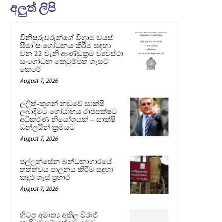
අලුත් ලිපි
විනිසුරුවරුන්ගේ විශ්‍රාම වයස්
සීමා සංශෝධනය කිරීම සඳහා
වන 22 වැනි ආණ්ඩුක්‍රම ව්‍යවස්ථා
සංශෝධන කෙටුම්පත ගැසට්
කෙරේ
August 7, 2026
ලලිත්-කූගන් නඩුවේ සාක්ෂි
ලබාදීමට ගෝඨාභය රාජපක්ෂට
අධිකරණ නියෝගයක් – සාක්ෂි
ඔන්ලයින් ක්‍රමයට
August 7, 2026
පල්ලන්සේන බන්ධනාගාරයේ
තත්ත්වය පාලනය කිරීම සඳහා
කඳුළු ගෑස් ප්‍රහාර
August 7, 2026
හිටපු අමාත්‍ය අකිල විරාජ්