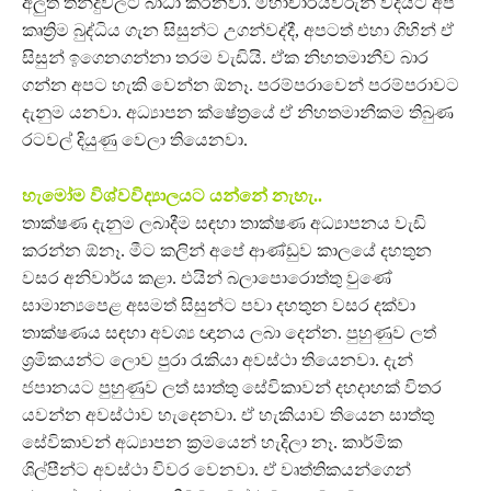
අලුත් තීන්දුවලට බාධා කරනවා. මහාචාර්යවරුන් විදියට අපි
කෘත්‍රිම බුද්ධිය ගැන සිසුන්ට උගන්වද්දී, අපටත් එහා ගිහින් ඒ
සිසුන් ඉගෙනගන්නා තරම වැඩියි. ඒක නිහතමානීව බාර
ගන්න අපට හැකි වෙන්න ඕනෑ. පරම්පරාවෙන් පරම්පරාවට
දැනුම යනවා. අධ්‍යාපන ක්ෂේත්‍රයේ ඒ නිහතමානීකම තිබුණ
රටවල් දියුණු වෙලා තියෙනවා.
හැමෝම විශ්වවිද්‍යාලයට යන්නේ නැහැ..
තාක්ෂණ දැනුම ලබාදීම සඳහා තාක්ෂණ අධ්‍යාපනය වැඩි
කරන්න ඕනෑ. මීට කලින් අපේ ආණ්ඩුව කාලයේ දහතුන
වසර අනිවාර්ය කළා. එයින් බලාපොරොත්තු වුණේ
සාමාන්‍යපෙළ අසමත් සිසුන්ට පවා දහතුන වසර දක්වා
තාක්ෂණය සඳහා අවශ්‍ය ඥානය ලබා දෙන්න. පුහුණුව ලත්
ශ්‍රමිකයන්ට ලොව පුරා රැකියා අවස්ථා තියෙනවා. දැන්
ජපානයට පුහුණුව ලත් සාත්තු සේවිකාවන් දහදාහක් විතර
යවන්න අවස්ථාව හැදෙනවා. ඒ හැකියාව තියෙන සාත්තු
සේවිකාවන් අධ්‍යාපන ක්‍රමයෙන් හැදිලා නෑ. කාර්මික
ශිල්පීන්ට අවස්ථා විවර වෙනවා. ඒ වෘත්තිකයන්ගෙන්