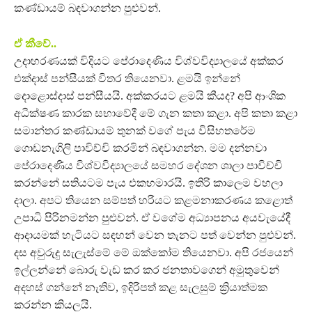
කණ්ඩායම් බඳවාගන්න පුළුවන්.
ඒ කීවේ..
උදාහරණයක් විදියට පේරාදෙණිය විශ්වවිද්‍යාලයේ අක්කර
එක්දාස් පන්සීයක් විතර තියෙනවා. ළමයි ඉන්නේ
දොළොස්දාස් පන්සීයයි. අක්කරයට ළමයි කීයද? අපි ආංශික
අධීක්ෂණ කාරක සභාවේදී මේ ගැන කතා කළා. අපි කතා කළා
සමාන්තර කණ්ඩායම් තුනක් වගේ පැය විසිහතරේම
ගොඩනැගිලි පාවිච්චි කරමින් බඳවාගන්න. මම දන්නවා
පේරාදෙණිය විශ්වවිද්‍යාලයේ සමහර දේශන ශාලා පාවිච්චි
කරන්නේ සතියටම පැය එකහමාරයි. ඉතිරි කාලෙම වහලා
දාලා. අපට තියෙන සම්පත් හරියට කළමනාකරණය කළොත්
උපාධි පිරිනමන්න පුළුවන්. ඒ වගේම අධ්‍යාපනය අයවැයේදී
ආදායමක් හැටියට සඳහන් වෙන තැනට පත් වෙන්න පුළුවන්.
දස අවුරුදු සැලැස්මේ මේ ඔක්කෝම තියෙනවා. අපි රජයෙන්
ඉල්ලන්නේ බොරු වැඩ කර කර ජනතාවගෙන් අමුතුවෙන්
අදහස් ගන්නේ නැතිව, ඉදිරිපත් කළ සැලසුම් ක්‍රියාත්මක
කරන්න කියලයි.