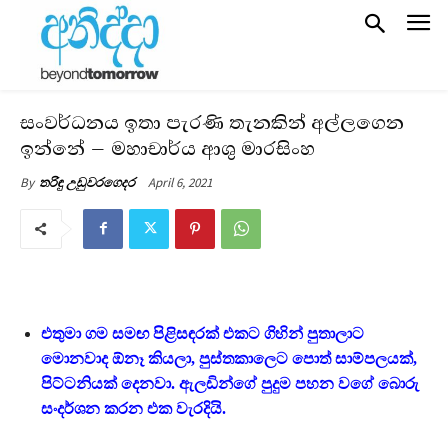
සංවර්ධනය ඉතා පැරණි තැනකින් අල්ලගෙන
ඉන්නේ – මහාචාර්ය ආශු මාරසිංහ
April 6, 2021
By
තරිඳු උඩුවරගෙදර
එතුමා ගම සමඟ පිළිසඳරක් එකට ගිහින් පුතාලාට
මොනවාද ඕනෑ කියලා, පුස්තකාලෙට පොත් සාම්පලයක්,
පිට්ටනියක් දෙනවා. ඇලඩින්ගේ පුදුම පහන වගේ බොරු
සංදර්ශන කරන එක වැරදියි.