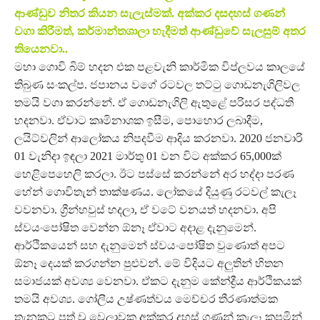
ආණ්ඩුව නිතර කියන සැලැස්මක්. අක්කර දසදහස් ගණන්
වගා කිරීමත්, කර්මාන්තශාලා හැදීමත් ආණ්ඩුවේ සැලසුම් අතර
තියෙනවා..
මහා ගොවි බිම් හදන එක පළවැනි කාර්මික විප්ලවය කාලයේ
තිබුණ සංකල්ප. ජපානය වගේ රටවල තට්ටු ගොඩනැගිලිවල
තමයි වගා කරන්නේ. ඒ ගොඩනැගිලි ඇතුළේ පරිසර පද්ධති
හදනවා. ඒවාට කෘමිනාශක ඉසීම, පොහොර ලබාදීම,
ලයිට්වලින් ආලෝකය නිපදවීම ආදිය කරනවා. 2020 ජනවාරි
01 වැනිදා ඉඳලා 2021 මාර්තු 01 වන විට අක්කර 65,000ක්
හෙළිපෙහෙලි කරලා. ඊට පස්සේ කරන්නේ අර හද්දා පරණ
හේන් ගොවිතැන් තාක්ෂණය. ලෝකයේ දියුණු රටවල් කැලෑ
වවනවා. ග්‍රීන්හවුස් හදලා, ඒ වටේ වනයත් හදනවා. අපි
ස්වයංපෝෂිත වෙන්න ඕනෑ ඒවාට අදාළ දැනුමෙන්.
ආර්ථිකයෙන් සහ දැනුමෙන් ස්වයංපෝෂිත වුණොත් අපට
ඕනෑ දෙයක් කරගන්න පුළුවන්. මේ විදියට අලුතින් හිතන
සමාජයක් අවශ්‍ය වෙනවා. ඒකට දැනුම කේන්ද්‍රීය ආර්ථිකයක්
තමයි අවශ්‍ය. ගෝලීය උෂ්ණත්වය මෙච්චර තීරණාත්මක
තැනකට පත් වූ වෙලාවක අක්කර දහස් ගණන් කැලෑ කපමින්