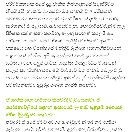
පරිවර්තනයක් අපේ දළ ජාතික නිෂ්පාදනයේ සිදු කිරීමට
නියමිතයි. භාණ්ඩ හා සේවා මත පදනම් වූ ආර්ථිකයක්
වෙනුවට දැනුම මත පදනම් වූ ආර්ථිකයක් දක්වා රට මාරු
කරන්නයි ඒ සැලසුම. ආචාර්යවරුන්, මහාචාර්යවරුන් විශාල
පිරිසක් එක්ක කතා කරමින්, ලොකු සටනක් කරලයි මේ
වාර්තාව හැදුවේ. මේ වාර්තාව පාර්ලිමේන්තුවේ ආණ්ඩු
පක්ෂයේ සහ විපක්ෂයේ මන්ත්‍රීවරුන්ගේ සහභාගිත්වයෙන්
හැදූ එකක්. ඒ නිසා අපි ඉල්ලන්නේ අපේ ශ්‍රමය අපතේ
යවන්න එපා. අලුත් වාර්තා හදන්න කියලා දීර්ඝ වශයෙන්
කාලය කා දමන්න එපා. මේ වාර්තාව මත පදනම් වෙලා වැඩ
පටන්ගන්න. මොන ආණ්ඩුව ආවත් අලුතින් ප්‍රතිපත්ති හදන්න
පටන්ගන්නවා. අවුරුදු ගණන් නාස්ති කරනවා.
ඒ කාරක සභා වාර්තාව කියවද්දී වැටහෙනවා, ඒ
යෝජනාවලියේ සඳහන් ආකාරයට ලංකාව දැනුමේ දේශයක්
කිරීම දියුණුවේ යතුර බව..
තවදුරටත් අපේ රටට අවශ්‍ය ආණ්ඩුවෙන් තමන්ට රැකියා
ඉල්ලන උපාධිධාරීන් නෙවෙයි. දැන් ඕනෑ විශ්වවිද්‍යාලයෙන්