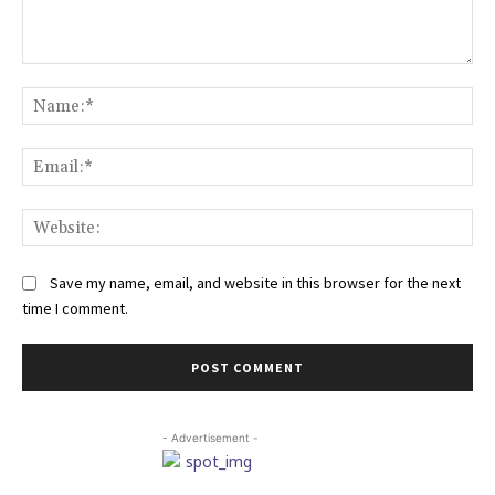
Comment:
Na
Ema
Web
Save my name, email, and website in this browser for the next
time I comment.
- Advertisement -