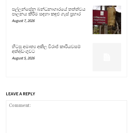
පල්ලන්සේන බන්ධනාගාරයේ තත්ත්වය
පාලනය කිරීම සඳහා කඳුළු ගෑස් ප්‍රහාර
August 7, 2026
හිටපු අමාත්‍ය අකිල විරාජ් කාරියවසම්
අත්අඩංගුවට
August 5, 2026
LEAVE A REPLY