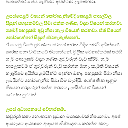
ජාත්‍යන්තරය ජය ගැනීමට අවස්ථාව ලැබෙනවා.
උසස්පෙළට විෂයන් තෝරාගැනීමේදී කොළඹ පාසල්වල
සිසුන් පහසුකම්වල සීමා එක්ක ගණිත, විද්‍යා විෂයන් කරනවා.
ගමේදී පහසුකම් අඩු නිසා කලා විෂයන් කරනවා. ඒත් විෂයන්
තෝරාගන්නේ සිසුන් ස්වකැමැත්තෙන්..
ඒ යොමු වීමේ ප්‍රවණතා වෙනස් කරන විදිය තමයි අධීක්ෂණ
කාරක සභා වාර්තාවේ තියෙන්නේ. මූලික වෙනස්කමක් තමයි
හැම පාසලකම විද්‍යා ගණිත ගුරුවරුන් වැඩි කිරීම. හැම
පාසලකටම ඒ ගුරුවරුන් වැඩි කරන්න ඕනෑ. කැමති විෂයක්
හැදෑරීමේ අයිතිය ළමයින්ට දෙන්න ඕනෑ. පහසුකම් සීමා නිසා
ළමයින්ට තෝරාගැනීම් සීමා වීම වැරදියි. තාක්ෂණික දැනුම
තියෙන ගුරුවරුන් ඉන්න තරමට ළමයින්ට ඒ විෂයන්
කරන්න පුළුවන්.
උසස් අධ්‍යාපනයේ වෙනස්කම්..
කවුරුත් කතා නොකරන ප්‍රධාන මාතෘකාවක් තියෙනවා. අපේ
අයවැයට අධ්‍යාපන ආදායම් නිෂ්පාදනය කරන්න ඕනෑ.