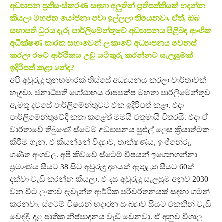
අධ්‍යාපන ප්‍රතිසංස්කරණ සඳහා අලුතින් ප්‍රතිපත්තියක් හදන්න
කියලා මහජන යෝජනා පවා ඉල්ලලා තියෙනවා. ඒත්, ඔබ
සභාපති ධුරය දැරූ පාර්ලිමේන්තුවේ අධ්‍යාපනය පිළිබඳ ආංශික
අධීක්ෂණ කාරක සභාවෙන් ලංකාවේ අධ්‍යාපනය වෙනස්
කරලා රටේ ආර්ථිකය උඩු යටිකුරු කරන්නට සැලසුමක්
ඉදිරිපත් කළා නේද?
අපි අවුරුදු තුනහමාරක් තිස්සේ අධ්‍යයනය කරලා වාර්තාවක්
හැදුවා. ජනාධිපති ගෝඨාභය රාජපක්ෂ මහතා පාර්ලිමේන්තුව
ඇමතූ දවසේ පාර්ලිමේන්තුවට ඒක ඉදිරිපත් කළා. එදා
පාර්ලිමේන්තුවේදී කතා කළේත් මමයි එතුමායි විතරයි. එදා ඒ
වාර්තාවේ තිබුණේ ස්ටෙම් අධ්‍යාපනය පුළුල් ලෙස ක්‍රියාත්මක
කිරීම ගැන. ඒ කියන්නේ විද්‍යාව, තාක්ෂණය, ඉංජිනේරු,
ගණිත අංශවල. අපි කිව්වේ ස්ටෙම් විෂයන් ඉගෙනගන්නා
ප්‍රමාණය සීයට 38 සිට අවුරුදු දහයක් ඇතුළත සීයට 60ක්
දක්වා වැඩි කරන්න කියලා. ඒ දස අවුරුදු සැලසුම අනුව 2030
වන විට ලංකාව දැවැන්ත ආර්ථික පරිවර්තනයක් සඳහා ගමන්
කරනවා. ස්ටෙම් විෂයන් හදාරන සංඛ්‍යාව සීයට එකකින් වැඩි
වෙද්දී, දළ ජාතික නිෂ්පාදනය වැඩි වෙනවා. ඒ අනුව විශාල