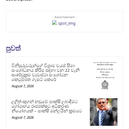
- Advertisement -
පුවත්
විනිසුරුවරුන්ගේ විශ්‍රාම වයස් සීමා
සංශෝධනය කිරීම සඳහා වන 22 වැනි
ආණ්ඩුක්‍රම ව්‍යවස්ථා සංශෝධන
කෙටුම්පත ගැසට් කෙරේ
August 7, 2026
ලලිත්-කූගන් නඩුවේ සාක්ෂි ලබාදීමට
ගෝඨාභය රාජපක්ෂට අධිකරණ
නියෝගයක් – සාක්ෂි ඔන්ලයින් ක්‍රමයට
August 7, 2026