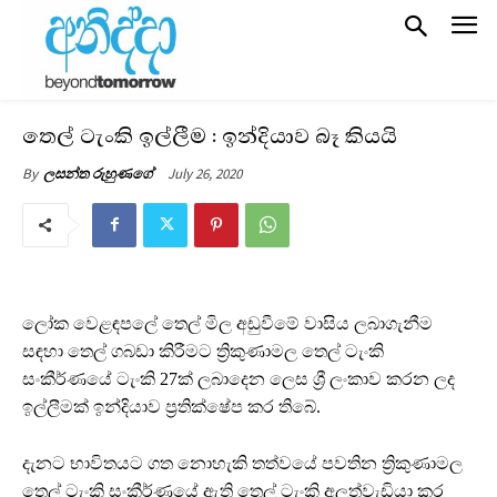
තෙල් ටැංකි ඉල්ලීම : ඉන්දියාව බෑ කියයි
July 26, 2020
By
ලසන්ත රුහුණගේ
ලෝක වෙළඳපලේ තෙල් මිල අඩුවීමේ වාසිය ලබාගැනීම
සඳහා තෙල් ගබඩා කිරීමට ත්‍රිකුණාමල තෙල් ටැංකි
සංකීර්ණයේ ටැංකි 27ක් ලබාදෙන ලෙස ශ්‍රී ලංකාව කරන ලද
ඉල්ලීමක් ඉන්දියාව ප්‍රතික්ෂේප කර තිබේ.
දැනට භාවිතයට ගත නොහැකි තත්වයේ පවතින ත්‍රිකුණාමල
තෙල් ටැංකි සංකීර්ණයේ ඇති තෙල් ටැංකි අලුත්වැඩියා කර