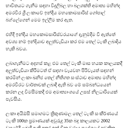
භාවිතයට ගැනීම සඳහා විදුලිබල හා බලශක්ති අමාත්‍ය මහින්ද
අමරවීර ශ්‍රී ලංකාවේ ඉන්දීය මහකොමසාරිස් ගෝපාල්
බග්ලේගෙන් මෙම ඉල්ලීම කර ඇත.
එහිදී ඉන්දීය මහකොමසාරිස්වරයාගේ දැනුම්දීම වී ඇත්තේ
අවශ්‍ය නම් ඉන්දියාව අලුත්වැඩියා කර එම තෙල් ටැංකි ලබාදිය
හැකි බවය.
ලබාගැනීමට අදහස් කළ එම තෙල් ටැංකි මාස හයක කාලයකදී
අලුත්වැඩියා කිරීමටත් ඒ සඳහා වැයවන පිරිවැයත් සඳහන්
කරමින් ලංකා ඛනිජ තෙල් නීතිගත සංස්ථාව අමාත්‍ය මහින්ද
අමරවීරට වාර්තාවක් ලබාදී ඇති බව මේ සම්බන්ධයෙන්
කරන ලද විමසීමකදී එම අමාත්‍යාංශයේ උසස් නිලධාරියෙක්
පැවසීය.
ලංකා අයිඕසී සමාගමට ත්‍රිකුණාමල තෙල් ටැංකි සංකීර්ණයේ
ටැංකි 100ක ප්‍රමාණයක් අවුරුදු 35ක බදු කාලයකට 2002
වසරේදී ලබාදී ඇති අතර ඉන් චීන වරාය ප්‍රදේශයේ පවතින