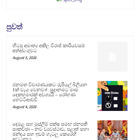
පුවත්
හිටපු අමාත්‍ය අකිල විරාජ් කාරියවසම්
අත්අඩංගුවට
August 5, 2026
ජනමත විචාරණයකට රුපියල් බිලියන
1ක් වැය වෙනවා! සූදානමට මාස
දෙකහමාරක් අවශ්‍යයි – රෝහණ
හෙට්ටිආච්චි
August 4, 2026
දෙමළ සහ මුස්ලිම් පක්ෂ සමඟ ජනපති
සාකච්ඡා – නව ව්‍යවස්ථාව, පළාත් සභා
ඡන්දය සහ ඉඩම් ගැටලු කෙරෙහි
අවධානය