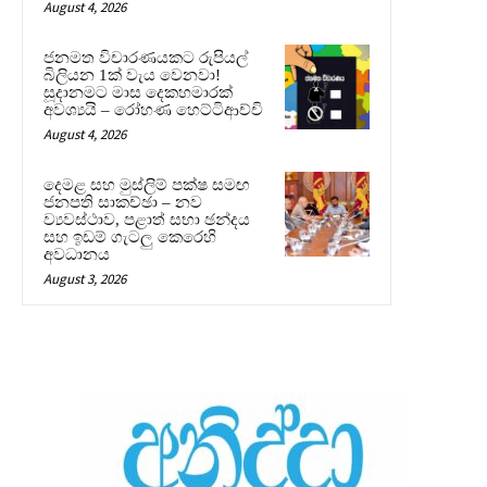
August 4, 2026
ජනමත විචාරණයකට රුපියල්
බිලියන 1ක් වැය වෙනවා!
සූදානමට මාස දෙකහමාරක්
අවශ්‍යයි – රෝහණ හෙට්ටිආච්චි
August 4, 2026
දෙමළ සහ මුස්ලිම් පක්ෂ සමඟ
ජනපති සාකච්ඡා – නව
ව්‍යවස්ථාව, පළාත් සභා ඡන්දය
සහ ඉඩම් ගැටලු කෙරෙහි
අවධානය
August 3, 2026