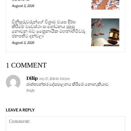
August 3, 2026
විනිසුරුවරුන්ගේ විශ්‍රාම වයස දීර්ඝ
කිරීමේ ව්‍යවස්ථා සංශෝධනය සුදුසු
නොවන බව ත්‍රෛනායික මහනාහිමිවරු
ජනපතිට දන්වලා
August 3, 2026
1 COMMENT
Dilip
July 27, 2020 At 3:02 pm
ජාත්ත්‍යන්තර දේසපාලනය කිරීමේ නොහැකියාව
Reply
LEAVE A REPLY