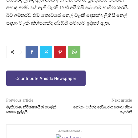
හොඳ තත්වයේ ඇති ටැංකි 15ක් අයිඕසී සමාගම භාවිත කරයි.
ඊට අමතරව එම කොටසේ තෙල් ටැංකි දෙකක්ද ලිහිසි තෙල්
සඳහා ටැංකි කිහිපයක්ද අයිඕසී සමාගම ඉදිකර ඇත.
Countribute Anidda Newspaper
Previous article
Next article
මැතිවරණ නිරීක්ෂකයින් පොලිස්
ගෝඨා- මහින්ද දෙපිළ රාජ සභාව නිසා
සහාය ඉල්ලයි
ගැටෙති
- Advertisement -