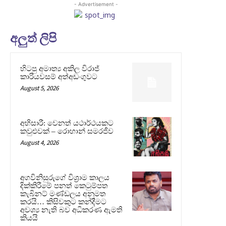
- Advertisement -
අලුත් ලිපි
හිටපු අමාත්‍ය අකිල විරාජ්
කාරියවසම් අත්අඩංගුවට
August 5, 2026
අභිසාරී: වෙනත් යථාර්ථයකට
කවුළුවක් – රොහාන් සමරජීව
August 4, 2026
අගවිනිසුරුගේ විශ්‍රාම කාලය
දික්කිරීමේ පනත් කෙටුම්පත
කැබිනට් මණ්ඩලය අනුමත
කරයි… කිසිවකුට කන්දීමට
අවශ්‍ය නැති බව අධිකරණ ඇමති
කියයි