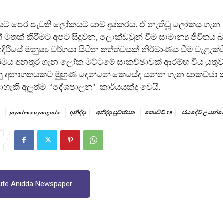
යට පෙර පැවති ලෝකයට යාම දුෂ්කරය. ඒ නැතිවූ ලෝකය ගැන
 මතක් කිරීමට අපට සිදුවන, ලොක්ඩවුන් වීම සාමාන්‍ය ජීවිතය
ිරියේ මනුෂ්‍ය වර්ගයා සිටින තත්ත්වයක් නිර්මාණය වීම වැළැක්
රමය අනතුර ගැන ලෝක මට්ටමේ සාකච්ඡාවක් ආරම්භ විය යුතුව
නු අනාගතයකට මුහුණ දෙන්නේ කෙසේද යන්න ගැන සාකච්ඡා ක
හැකි අලූත්ම ‘දේශපාලන’ කාර්යයක්ද වෙයි.
jayadeva uyangoda
අනිද්දා
අනිද්දා පුවත්පත
කොවිඩ් 19
ජයදේව උයන්
ute Anidda Newspaper