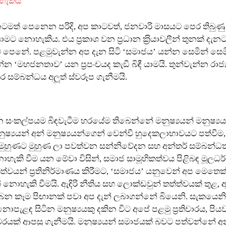
හැකිය
නටමත් පෙනෙන පරිදි, අප කාටවත්, ජනවාරි මාසයට පෙර තිබු
ට නොහැකිය. එය ප‍්‍රකාශ වන ප‍්‍රධාන ක‍්‍රියාවලීන් තුනක් දැ
 පෙනේ. පළමුවැන්න අප දැන සිටි ‘සමාජය’ යන්න සෙමින් සෙමින්
්න ‘මහජනතාව’ යන ප‍්‍රපංචයද කැඞී බිඳී යාමයි. තුන්වැන්න රාජ්
ර සම්බන්ධය අලූත් ස්වරූප ගැනීමයි.
සංකල්පයම බිඳවැටීම හරයේම තිබෙන්නේ මනුෂ්‍යයන් මනුෂ්‍යය
නුෂ්‍යයන් අන් මනුෂ්‍යයන්ගෙන් වෙන්වී හුදෙකලාභාවයට පත්වීම,
 මුහුණට මුහුණ ලා පවත්වන සන්නිවේදන සහ අන්තර් සම්බන්ධ
ොහැකි වීම යන මේවා විසින්, සමාජ සාමූහිකත්වය පිළිබඳ මූලධ
ත්වයන් ප‍්‍රතිනිර්මාණය කිරීමට, ‘සමාජය’ යනුවෙන් අප මෙතෙක්
ැන් නොහැකි වීමයි. ඇඳිරි නීතිය සහ ලොක්ඩවුන් තත්ත්වයක් තුළ, 
ෙන කෑම පිඟානක් පවා අප දැන් ලබාගන්නේ බියෙනි. සැකයෙනි.
ැළඳ සිටින මනුෂ්‍යයකු දකින විට අපේ පළමු ප‍්‍රතිචාරය, පිය
ීටරයක් ආපසු ගැනීමයි. මනුෂ්‍යයන් සමාජයක් බවට පත්වන්නේ අන්‍