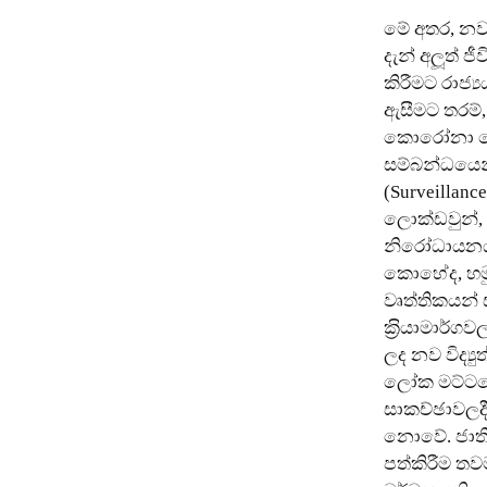
මේ අතර, නව-ල
දැන් අලූත් 
කිරීමට රාජ්‍
ඇසීමට තරම්,
කොරෝනා වෛරස
සම්බන්ධයෙන් 
(Surveillanc
ලොක්ඩවුන්, 
නිරෝධායනය
කොහේද, හමුව
වෘත්තිකයන් 
ක‍්‍රියාමාර්
ලද නව විද්‍යු
ලෝක මට්ටම
සාකච්ඡාවලද
නොවේ. ජාති
පත්කිරීම තව