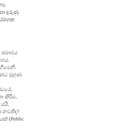
්‍ය
තා දරුණු
ආරම්භක
ේ සමාජය
සමගය.
ඟීමෙනි.
ුණට මුහුණ
කඩයේ,
 කිරීම,
යයි.
ා නවතීද?
ක් (Public