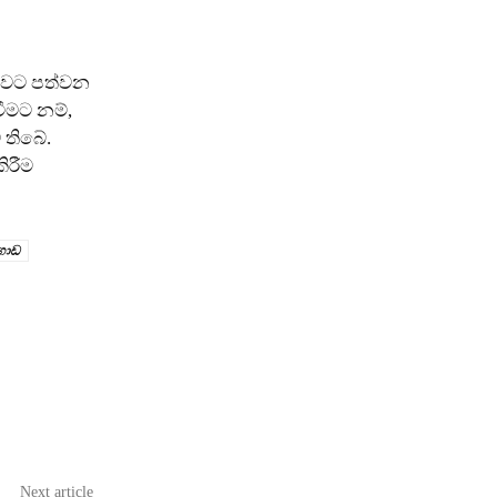
 බවට පත්වන
වීමට නම්,
 තිබේ.
ිරීම
ගොඩ
Next article