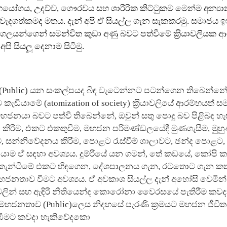
හයෝගය, උදව්ව, ගෞරවය සහ ශාරීරික කිට්ටුකම මෙන්ම අන්‍යාන
වැදගත්කමද මතය. දැන් අපි ඒ සියල්ල ගැන සැකකරමු. සමාජය ඉ
්ගලයන්ගෙන් සමන්විත කුඩා අණු බවට පත්වීමේ ක‍්‍රියාවලියක 
අපි සියලූ දෙනාම සිටිමු.
(Public) යන සංකල්පයද බිඳ වැටෙන්නට පටන්ගෙන තිබෙන්න
වලට කැඩීයාමේ (atomization of society) ක‍්‍රියාවලියේ ආරම්භයත් 
 මහජනයා බවට පත්වී තිබෙන්නේ, ඔවුන් සතු පොදු බව පිළිබඳ හැ
 කිරීම, එකට එකතුවීම, මහජන පරිමණ්ඩලයේදී මුණගැසීම, මුහ
ම, සන්නිවේදනය කිරීම, පොළට රැස්වීම් ශාලාවට, ඡන්ද පොළට,
යාම ඒ සඳහා අවශ්‍යය. දුම්රියේ යන ගමන්, තේ කඩයේ, කෝපි 
කැන්ටිමේ එකට හිඳගෙන, දේශපාලනය ගැන, රටතොට ගැන කතා
මහජනතාව වීමට අවශ්‍යය. ඒ අවකාශ සියල්ල දැන් අහෝසි වෙමින් 
ලින් සහ ඇඳිරි නීතියෙන්ද කොරෝනා වෛරසයේ පැතිරීම කවද
 මහජනතාව (Public)ලෙස නිදහසේ පැරණි ක‍්‍රමයට මහජන ජීවිතය
රඹීමට කවදා හැකිවේදකො