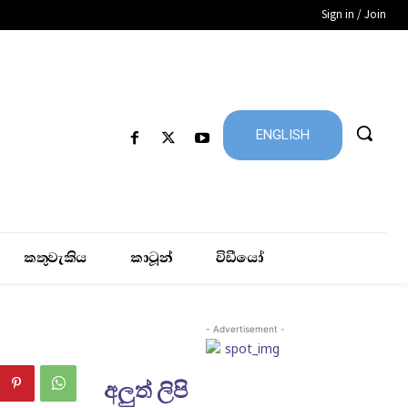
Sign in / Join
ENGLISH
කතුවැකිය
කාටූන්
විඩීයෝ
- Advertisement -
අලුත් ලිපි