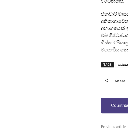
වර්ධනයකි.
ජනවාරි මාස
අතීතාශාවෙන්
අනාගතයක් ඉද
එම ශිෂ්ටාචා
ඩිස්ටෝපියා
මගහැරිය නො
TAGS
anidda
Share
Countrib
Previous article