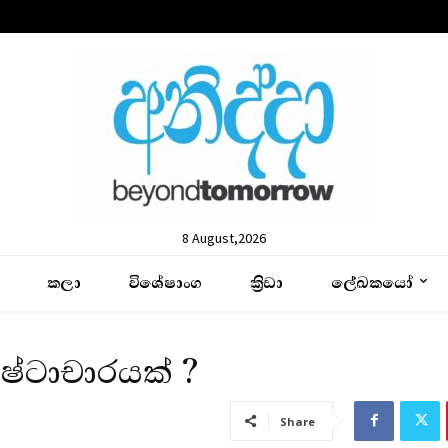
8 August,2026
කලා
විශේෂාංග
ක්‍රිඩා
ලේඛකයෝ
ෂ්ටාචාරයක් ?
Share