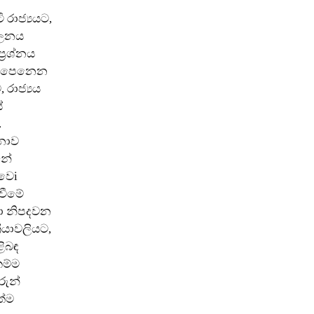
 රාජ්‍යයට,
පාලනය
්‍රශ්නය
 නොපෙනෙන
රාජ්‍යය
ේ
.
 නොව
නේ
වෛi
්වීමේ
ඳහා නිපදවන
‍රියාවලියට,
ිබඳ
කම්ම
රුන්
ත්ම