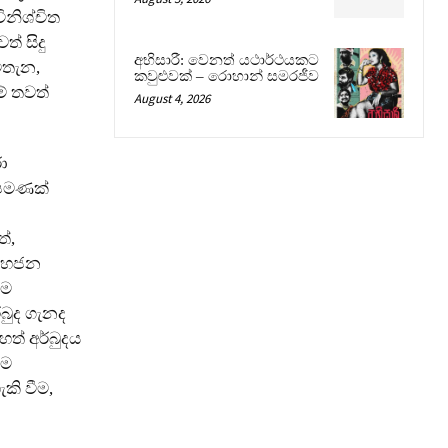
නිශ්චිත
් සිදු
අභිසාරී: වෙනත් යථාර්ථයකට
ිතැන,
කවුළුවක් – රොහාන් සමරජීව
ම් තවත්
August 4, 2026
ා
 පමණක්
්,
 මහජන
ටම
්බුද ගැනද
ෙත් අර්බුදය
ීම
ි වීම,