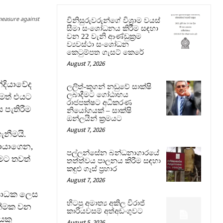
measure against
විනිසුරුවරුන්ගේ විශ්‍රාම වයස්
සීමා සංශෝධනය කිරීම සඳහා
වන 22 වැනි ආණ්ඩුක්‍රම
ව්‍යවස්ථා සංශෝධන
කෙටුම්පත ගැසට් කෙරේ
August 7, 2026
්දියාවේද
ලලිත්-කූගන් නඩුවේ සාක්ෂි
ලබාදීමට ගෝඨාභය
මත් එයට
රාජපක්ෂට අධිකරණ
 පැතිරීම
නියෝගයක් – සාක්ෂි
ඔන්ලයින් ක්‍රමයට
August 7, 2026
ැනීමයි.
සොයාගෙන,
පල්ලන්සේන බන්ධනාගාරයේ
ීමට තවත්
තත්ත්වය පාලනය කිරීම සඳහා
කඳුළු ගෑස් ප්‍රහාර
August 7, 2026
 සාධක ලෙස
හිටපු අමාත්‍ය අකිල විරාජ්
යාත්මක වන
කාරියවසම් අත්අඩංගුවට
යකු
August 5, 2026