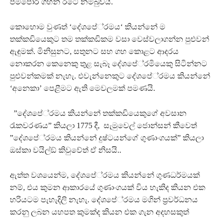
පම්පෝරි ගහන රටේ නම්බුවයි.
කොහොම වුණත් ‘දේශපේ‍්‍රමය‘ කියන්නේ ම
තක්කඩියෙකුට තම තක්කඩිකම වසා වෙස්වලාගන්න පුළුවන්
ඇඳුමක්. මිනිසුනට, සතුනට සහ ගහ කොළට ආදරය
නොකරන කෙනෙකු තුළ සැබෑ දේශපේ‍්‍රමියෙකු සිටින්නට
පුළුවන්කමක් නැහැ. එවැන්නෙකුට දේශපේ‍්‍රමය කියන්නේ
‘අනෙකා’ පෙළීමට ඇති මෙවලමක් පමණයි.
”දේශපේ‍්‍රමය කියන්නේ තක්කඩියෙකුගේ අවසාන
රැකවරණය” කියලා 1775 දී, සැමුවෙල් ජොන්සන් කීවෙත්
”දේශපේ‍්‍රමය කියන්නේ දුෂ්ටයන්ගේ ගුණාංගයක්” කියලා
ඔස්කා වයිල්ඞ් කිවුවේත් ඒ නිසයි..
ඇත්ත වශයෙන්ම, දේශපේ‍්‍රමය කියන්නේ ගුණධර්මයක්
නම්, එය කුමන ආකාරයේ ගුණාංගයක් විය හැකිද කියන එක
හරියටම පැහැදිලි නැහැ. දේශපේ‍්‍රමය මගින් ප‍්‍රවර්ධනය
කරනු ලබන යහපත කුමක්ද කියන එක ගැන අදහසකුත්