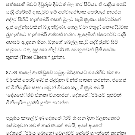
පක්ෂපාතී බවට දිවුරුම් දීමටත් බල කර සිටියා. ඒ රාත‍්‍රිය ගෙවී
යද්දී ප්රේගර් ද කැටුව මේ අශ්වාරෝහක පෙරහැර නගරය
අද්දර පිහිටි හැක්බෙරි ගසක් මුලට පැමිණුණා. ප්රේගර්ගේ
දෑත් ලේන්සුවකින් බැඳ තිබූණා. ගෙල වටා එතුණු තොණ්ඩුවක
රැුහැන්පට හැක්බෙරි අත්තක් හරහා ඇදෙමින් ප්රෙගර්ව රාත‍්‍රී
අහසට ඇදගන ගියා. ඔහුගේ බෙල්ල කැඞී යද්දී රැුස්ව සිටි
සමූහයා රතු, සුදු සහ නිල් වර්ණ වෙනුවෙන් ප‍්‍රීති ඝෝෂා
තුනක් (Three Cheers * දුන්නා.
87-89 කාලේ ආණ්ඩුවේ හමුදා මර්දනයට එරෙහිව ජනතා
විමුක්ති පෙරමුණටත් සිදුවුනා මිනිස් ඝාතන කරන්න. එහෙත්
ඒ මිනීමැරීම් සඳහා ඔවුන් විවෘත කළ ගිණුම තමයි
‘දේශපේ‍්‍රමී ජනතා ව්‍යාපාරය’. දේශපේ‍්‍රමයට පුළුවන්
මිනීමැරීම් යුක්ති යුක්ත කරන්න.
පසුගිය කාලේ වුණු දේශපේ‍්‍රමී හිංසන දිහා බලනකොට
ඉස්මතුවන තවත් කාරණයක් තමයි, අපේ අයගේ
දේශපේ‍්‍රමය බොහෝ වෙලාවට දෝරේ ගලන්නේ කාන්තා