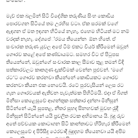
සංකේත‘.
මැච් එක බලමින් සිටි විදේශික තරුණිය සිංහ කොඩිය
පොරවගන සිටියේ තම උරහිස වටා. ඒක සරමක් වගේ
ඇඳගන ඒ මත ඉඳගන හිටියේ නැහැ. එහෙම හිටියත් මට නම්
වරදක් නැහැ. දේශපේ‍්‍රමය තියෙන්න ඕන හිතේ. ඒ
සංචාරක තරුණ යුවල අපේ ටීම් එකට චියර් කිරීමෙන් ඔවුන්
ගෞරව කළේ අපේ කණ්ඩායමට. සමහර විට ඒ පිටුපස
තියෙන්නේ, ඔවුන්ගේ සංචාරක කාල සීමාව තුළ තමන් විඳි
සත්කාරවලට කෘතගුණ දැක්වීමක් වෙන්න පුළුවන්. ‘මගේ
රට’ට ගෞරව කරනවා කියන්නේ කොඩියකට ගෞරව
කරනවා කියන එක නෙවෙයි. රටේ පුරවැසියන් ලෙස රට
ගැන ගෞරවයක් ඇතිවන පැවැත්මක පිහිටීමයි. එදා ඒ බීගත්
මිනිසා කෙළෙසුවේ ආගන්තුක සත්කාර දන්නා මිනිසුන්
සිටින්නේ යැයි සුපතළ, නිතර සුහද සිනහවක් මුවඟ රැුඳී
මිනිසුන් සිටින්නේ යයි ප‍්‍රචලිත රටක අභිමානය යි. බුදු රුව
අතේ පච්චයක කොටාගන සිටි කාන්තාවට හිරිහැර කිරීමෙන්
කෙලෙසුවේ ද පිරිසිදු ථෙරවාදී බුදුදහම තියෙනවා යයි අපිම