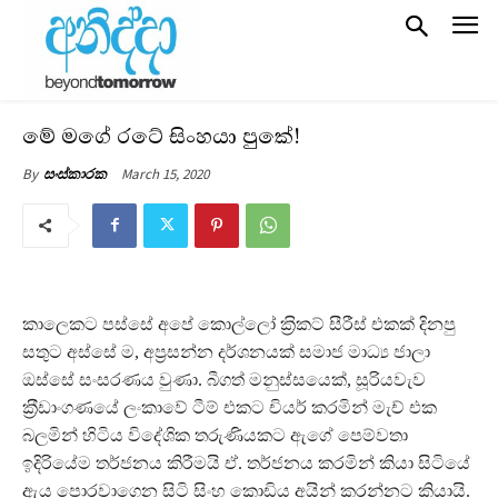
මේ මගේ රටේ සිංහයා පුකේ!
March 15, 2020
By
සංස්කාරක
කාලෙකට පස්සේ අපේ කොල්ලෝ ක‍්‍රිකට් සීරීස් එකක් දිනපු
සතුට අස්සේ ම, අප‍්‍රසන්න දර්ශනයක් සමාජ මාධ්‍ය ජාලා
ඔස්සේ සංසරණය වුණා. බීගත් මනුස්සයෙක්, සූරියවැව
ක‍්‍රීඩාංගණයේ ලංකාවේ ටීම් එකට චියර් කරමින් මැච් එක
බලමින් හිටිය විදේශික තරුණියකට ඇගේ පෙම්වතා
ඉදිරියේම තර්ජනය කිරීමයි ඒ. තර්ජනය කරමින් කියා සිටියේ
ඇය පොරවාගෙන සිටි සිංහ කොඩිය අයින් කරන්නට කියායි.