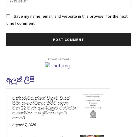
Save my name, email, and website in this browser for the next
time I comment.
- Advertisement -
අලුත් ලිපි
විනිසුරුවරුන්ගේ විශ්‍රාම වයස්
සීමා සංශෝධනය කිරීම සඳහා
වන 22 වැනි ආණ්ඩුක්‍රම ව්‍යවස්ථා
සංශෝධන කෙටුම්පත ගැසට්
කෙරේ
August 7, 2026