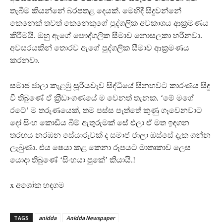
තැබීම කියන්නේ බරපතළ දෙයක්. මෙහිදී සිදුවන්නේ
කෙනෙක් තවත් කෙනෙකුගේ පුද්ගලික අවකාශය ආක‍්‍රමණය
කිරීමයි. ඔහු ඇගේ පෞද්ගලික සීමාව නොසලකා හරිනවා.
අවසරයකින් තොරව ඇගේ පුද්ගලික සීමාව ආක‍්‍රමණය
කරනවා.
සමාජ ජාලා කැළඹු සූරියවැව සිද්ධියේ සිනහවට කාරණය සිදු
වී තිබුණේ ඒ ක‍්‍රීඩාංගණයේ ම වෙනත් තැනක. ‘මේ මගේ
රටේ’ ම තරුණයෙක්, තම පස්ස පැත්තේ කුණු ගෑවෙනවාට
දෝ සිංහ කොඩිය බිම් ඇතුරුමක් සේ එලා ඒ මත ඉඳගන
තරඟය නරඹන සේයාරුවක් ද සමාජ ජාලා ඔස්සේ දැක ගන්න
ලැබුණා. එය ෂෙයා කළ කෙනා රූපයට මාතෘකාව ලෙස
යොදා තිබුණේ ‘සිංහයා පුකේ’ කියායි.!
x අශෝක හඳගම
TAGS
anidda
Anidda Newspaper