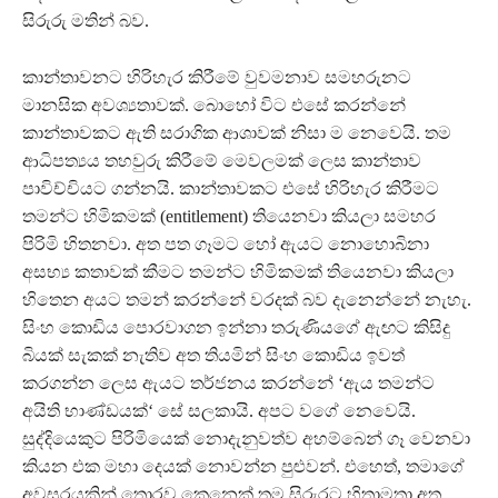
සිරුරු මතින් බව.
කාන්තාවනට හිරිහැර කිරීමේ වුවමනාව සමහරුනට
මානසික අවශ්‍යතාවක්. බොහෝ විට එසේ කරන්නේ
කාන්තාවකට ඇති සරාගික ආශාවක් නිසා ම නෙවෙයි. තම
ආධිපත්‍යය තහවුරු කිරීමේ මෙවලමක් ලෙස කාන්තාව
පාවිච්චියට ගන්නයි. කාන්තාවකට එසේ හිරිහැර කිරීමට
තමන්ට හිමිකමක් (entitlement) තියෙනවා කියලා සමහර
පිරිමි හිතනවා. අත පත ගෑමට හෝ ඇයට නොහොබිනා
අසභ්‍ය කතාවක් කීමට තමන්ට හිමිකමක් තියෙනවා කියලා
හිතෙන අයට තමන් කරන්නේ වරදක් බව දැනෙන්නේ නැහැ.
සිංහ කොඩිය පොරවාගන ඉන්නා තරුණියගේ ඇඟට කිසිදු
බියක් සැකක් නැතිව අත තියමින් සිංහ කොඩිය ඉවත්
කරගන්න ලෙස ඇයට තර්ජනය කරන්නේ ‘ඇය තමන්ට
අයිති භාණ්ඩයක්‘ සේ සලකායි. අපට වගේ නෙවෙයි.
සුද්දියෙකුට පිරිමියෙක් නොදැනුවත්ව අහම්බෙන් ගෑ වෙනවා
කියන එක මහා දෙයක් නොවන්න පුළුවන්. එහෙත්, තමාගේ
අවසරයකින් තොරව කෙනෙක් තම සිරුරට හිතාමතා අත