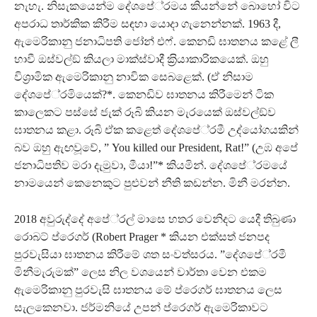
නැහැ. නිසැකයෙන්ම දේශපේ‍්‍රමය කියන්නේ බොහෝ විට
අපරාධ තාර්කික කිරීම සඳහා යොදා ගැනෙන්නක්. 1963 දී,
ඇමෙරිකානු ජනාධිපති ජෝන් එෆ්. කෙනඩි ඝාතනය කළේ ලී
හාවී ඔස්වල්ඞ් කියලා මාක්ස්වාදී ක‍්‍රියාකාරිකයෙක්. ඔහු
විශ‍්‍රාමික ඇමෙරිකානු නාවික සෙබළෙක්. (ඒ නිසාම
දේශපේ‍්‍රමියෙක්?*. කෙනඩිව ඝාතනය කිරීමෙන් ටික
කාලෙකට පස්සේ ජැක් රූබි කියන මැරයෙක් ඔස්වල්ඞ්ව
ඝාතනය කළා. රූබි ඒක කළෙත් දේශපේ‍්‍රමී උද්යෝගයකින්
බව ඔහු ඇඟවූවේ, ” You killed our President, Rat!” (උඹ අපේ
ජනාධිපතිව මරා දැමුවා, මීයා!”* කියමින්. දේශපේ‍්‍රමයේ
නාමයෙන් කෙනෙකුට පුළුවන් නීති කඩන්න. මිනී මරන්න.
2018 අවුරුද්දේ අපේ‍්‍රල් මාසෙ හතර වෙනිදට යෙදී තිබුණා
රොබට් ප්රෙගර් (Robert Prager * කියන එක්සත් ජනපද
පුරවැසියා ඝාතනය කිරීමේ ශත සංවත්සරය. ”දේශපේ‍්‍රමී
මිනීමැරුමක්” ලෙස නිල වශයෙන් වාර්තා වෙන එකම
ඇමෙරිකානු පුරවැසි ඝාතනය මේ ප්රෙගර් ඝාතනය ලෙස
සැලකෙනවා. ජර්මනියේ උපන් ප්රෙගර් ඇමෙරිකාවට