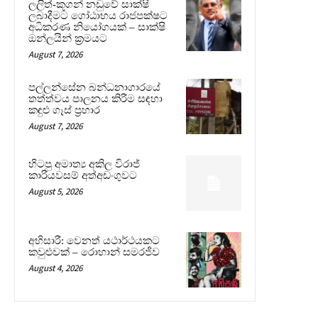
ලලිත්-කූගන් නඩුවේ සාක්ෂි
ලබාදීමට ගෝඨාභය රාජපක්ෂට
අධිකරණ නියෝගයක් – සාක්ෂි
ඔන්ලයින් ක්‍රමයට
August 7, 2026
පල්ලන්සේන බන්ධනාගාරයේ
තත්ත්වය පාලනය කිරීම සඳහා
කඳුළු ගෑස් ප්‍රහාර
August 7, 2026
හිටපු අමාත්‍ය අකිල විරාජ්
කාරියවසම් අත්අඩංගුවට
August 5, 2026
අභිසාරී: වෙනත් යථාර්ථයකට
කවුළුවක් – රොහාන් සමරජීව
August 4, 2026