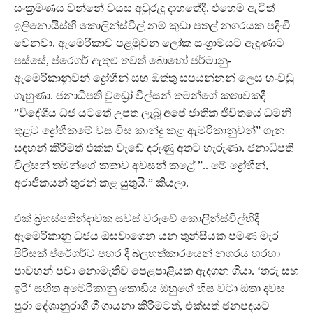
සංක‍්‍රමණය වන්නේ වයස අවුරුදු දාහතේදී. එහෙම ඇවිත්
ඉලිනොයිස්හි කොලින්ස්විල් නම් කුඩා පතල් නගරයක පදිංචි
වෙනවා. ඇමෙරිකාව පළමුවන ලෝක සංග‍්‍රාමයට ඈඳුණාට
පස්සේ, ප්රෙගර් ඇතුළු තවත් බොහෝ ජර්මානු-
ඇමෙරිකානුවන් ද්‍රෝහීන් සහ ඔත්තු සපයන්නන් ලෙස හංවඩු
ගැහුණා. ජනාධිපති වුඩ්‍රෝ විල්සන් තමන්ගේ කතාවකදී
”විදේශීය ධජ යටතේ උපත ලැබූ අපේ ජාතික ජීවිතයේ ධමනි
තුළට ද්‍රෝහීකමේ වස විස කාන්දු කළ ඇමරිකානුවන්” ගැන
සඳහන් කිරීමත් එක්ක වැඬේ දරුණු අතට හැරුණා. ජනාධිපති
විල්සන් තමන්ගේ කතාව අවසන් කළේ ”.. මේ ද්‍රෝහීන්,
අරාජිකයන් තුරන් කළ යුතුයි.” කියලා.
එක් බ‍්‍රහස්පතින්දාවක සවස් වරුවේ කොලින්ස්විල්හිදී
ඇමෙරිකානු ධජය ඔසවාගෙන යන තුන්සියක පමණ මැර
පිරිසක් ප්රේගර්ට පහර දී බලහත්කාරයෙන් නගරය හරහා
පාවහන් පවා නොමැතිව පෙළපාළියක ඇදගන ගියා. ‘තරු සහ
ඉරි‘ සහිත අමෙරිකානු කොඩිය ඔහුගේ හිස වටා ඔතා දවස
පුරා දේශානුරාගී ගී ගායනා කිරීමටත්, එක්සත් ජනපදයට