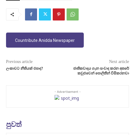
Countribute Anidda Newspaper
Previous article
Next article
ලංකාවට නීතියක් එපාද?
ජාතිකවාදය ගැන සංවාද කරන අතරේ
කවුළුවෙන් පොලිතීන් විසිකරනවා
- Advertisement -
පුවත්