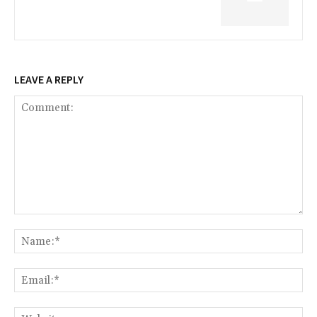
LEAVE A REPLY
Comment:
Na
Ema
Web