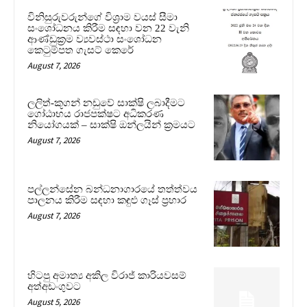
විනිසුරුවරුන්ගේ විශ්‍රාම වයස් සීමා
සංශෝධනය කිරීම සඳහා වන 22 වැනි
ආණ්ඩුක්‍රම ව්‍යවස්ථා සංශෝධන
කෙටුම්පත ගැසට් කෙරේ
August 7, 2026
ලලිත්-කූගන් නඩුවේ සාක්ෂි ලබාදීමට
ගෝඨාභය රාජපක්ෂට අධිකරණ
නියෝගයක් – සාක්ෂි ඔන්ලයින් ක්‍රමයට
August 7, 2026
පල්ලන්සේන බන්ධනාගාරයේ තත්ත්වය
පාලනය කිරීම සඳහා කඳුළු ගෑස් ප්‍රහාර
August 7, 2026
හිටපු අමාත්‍ය අකිල විරාජ් කාරියවසම්
අත්අඩංගුවට
August 5, 2026