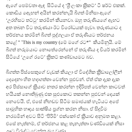
ඇගේ පෙම්වතා ඇඳ සිටියේ ද ‘ශ‍්‍රී ලංකා ක‍්‍රිකට්’ ටී ෂර්ට් එකක්.
කොඩිය ඇෙඟන් අයින් කරන්නැයි බීගත් මිනිසා ඇගේ
‘උරහිසට තට්ටු‘ කරමින් කියනවා. ඔහු තරුණියගේ ඇඟට
අත තබන විට තරුණයා ඊට විරෝධයක් පෑවා. තරුණයාට ද
තර්ජනය කරමින් බීගත් පුද්ගලයා ඒ තරුණියට තර්ජනය
කළේ ” ˜‍This is my country (මේ මගේ රට*” කියමිනුයි. මේ
බීගත් නරුමයාට නොතේරෙන්නේ ඒ තරුණිය ද චියර් කරමින්
සිටියේ ‘උගේ රටේ’ ක‍්‍රිකට් කණ්ඩායමට බව.
බීගත්ත පිස්සෙකුගේ වැඩක් කියලා ඒ විදේශික ක‍්‍රීඩාලෝලීන්
දෙදෙනා හිත හදාගත්තා වෙන්න පුළුවන්. ඒත් ඒක දැක දැක
අර පිස්සාගේ ක‍්‍රියාව නතර කරන්න ඉදිරිපත් වෙන්න කාටවත්
හයියක් නොතිබුණු එක සුළුකොට තකන්න පුළුවන් දෙයක්
නෙවෙයි. ඒ, එසේ නිහඬව සිටීම සමාජයක් හැටියට අපේ
සාමූහික හෘදය සාක්ෂිය ප‍්‍රශ්න කරන නිසා. ඒ සිදුවීම
නරඹමින් අවට සිටි ‘පිරිමි’ එක්කෝ ඒ ක‍්‍රියාව අනුමත කළා.
එසේ නැත්නම්, ඒ තර්ජනය කළ තැනැත්තා චණ්ඩියෙක් නිසා
ඌට විරුද්ධ වෙන්න බය වුණා.