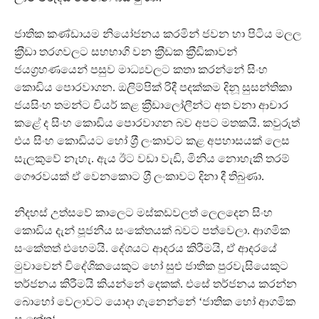
ජාතික කණ්ඩායම නියෝජනය කරමින් ජවන හා පිටිය මලල
ක‍්‍රීඩා තරගවලට සහභාගි වන ක‍්‍රීඩක ක‍්‍රීඩිකාවන්
ජයග‍්‍රහණයෙන් පසුව මාධ්‍යවලට කතා කරන්නේ සිංහ
කොඩිය පොරවාගන. ඔලිම්පික් රිදී පදක්කම දිනූ සුසන්තිකා
ජයසිංහ තමන්ට චියර් කළ ක‍්‍රීඩාලෝලීන්ට අත වනා ආචාර
කළේ ද සිංහ කොඩිය පොරවාගන බව අපට මතකයි. කවුරුත්
එය සිංහ කොඩියට හෝ ශ‍්‍රී ලංකාවට කළ අපහාසයක් ලෙස
සැලකුවේ නැහැ. ඇය ඊට වඩා වැඩි, මිනිය නොහැකි තරම්
ගෞරවයක් ඒ වෙනකොට ශ‍්‍රී ලංකාවට දිනා දී තිබුණා.
නිදහස් උත්සවේ කාලෙට මස්කඩවලත් ලෙලදෙන සිංහ
කොඩිය දැන් පූජනීය සංකේතයක් බවට පත්වෙලා. ආගමික
සංකේතත් එහෙමයි. දේශයට ආදරය කිරීමයි, ඒ ආදරයේ
මුවාවෙන් විදේශිකයෙකුට හෝ සුළු ජාතික පුරවැසියෙකුට
තර්ජනය කිරීමයි කියන්නේ දෙකක්. එසේ තර්ජනය කරන්න
බොහෝ වෙලාවට යොදා ගැනෙන්නේ ‘ජාතික හෝ ආගමික