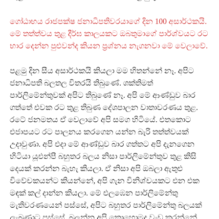
ගෝඨාභය රාජපක්ෂ ජනාධිපතිවරයාගේ දින 100 අසාර්ථකයි.
මේ තත්ත්වය තුළ දීර්ඝ කාලයකට ඔබතුමාගේ පාර්ශ්වයට රට
භාර දෙන්න පුළුවන්ද කියන ප‍්‍රශ්නය නැගනවා මේ වෙලාවේ.
පළමු දින සීය අසාර්ථකයි කියලා මම හිතන්නේ නෑ. අපිට
ජනාධිපති බලතල විතරයි තිබුණේ. ශක්තිමත්
පාර්ලිමේන්තුවක් අපිට තිබුණේ නෑ. අපි මේ ආණ්ඩුව බාර
ගත්තේ එවක රට තුළ තිබුණ දේශපාලන වාතාවරණය තුළ.
රටේ ජනමතය ඒ වෙලාවේ අපි සමග හිටියේ. එතකොට
එජාපයට රට පාලනය කරගෙන යන්න බැරි තත්ත්වයක්
උදාවුණා. අපි එදා මේ ආණ්ඩුව බාර ගත්තට අපි දැනගෙන
හිටියා යූඑන්පී බහුතර බලය නිසා පාර්ලිමේන්තුව තුළ කිසි
දෙයක් කරන්න බැහැ කියලා. ඒ නිසා අපි ඔබලා ඇතුළු
විවේචකයන්ට කියන්නේ, අපි ගැන විනිශ්චයකට එන එක
මඳක් කල් දාන්න කියලා. මේ එලඹෙන පාර්ලිමේන්තු
මැතිවරණයෙන් පස්සේ, අපිට බහුතර පාර්ලිමේන්තු බලයක්
ලැබුණාට පස්සේ, බලන්න අපි කොහොමද වැඩ කරන්නේ