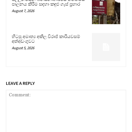
පාලනය කිරීම සඳහා කඳුළු ගෑස් ප්‍රහාර
August 7, 2026
හිටපු අමාත්‍ය අකිල විරාජ් කාරියවසම්
අත්අඩංගුවට
August 5, 2026
LEAVE A REPLY