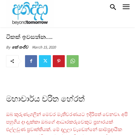
ටිකක් ඉවසන්න…..
March 15, 2020
By
කේ සංජීව
මහාචාර්ය චරිත හේරත්
ඔබ කුරුණෑගලින් මෙවර මැතිවරණයට ඉදිරිපත් වෙනවා. අපි
පහුගිය දා දැක්කා ඔබගේ ආධාරකරුවෙකුට ප‍්‍රහාරයක්
එල්ලවුණ ප‍්‍රවෘත්තියක්. මේ දලූලා වැඩෙන්නේ සාම්ප‍්‍රදායික