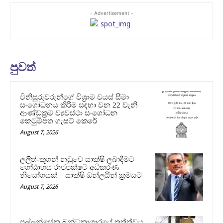
- Advertisement -
පුවත්
විනිසුරුවරුන්ගේ විශ්‍රාම වයස් සීමා
සංශෝධනය කිරීම සඳහා වන 22 වැනි
ආණ්ඩුක්‍රම ව්‍යවස්ථා සංශෝධන
කෙටුම්පත ගැසට් කෙරේ
August 7, 2026
ලලිත්-කූගන් නඩුවේ සාක්ෂි ලබාදීමට
ගෝඨාභය රාජපක්ෂට අධිකරණ
නියෝගයක් – සාක්ෂි ඔන්ලයින් ක්‍රමයට
August 7, 2026
පල්ලන්සේන බන්ධනාගාරයේ තත්ත්වය