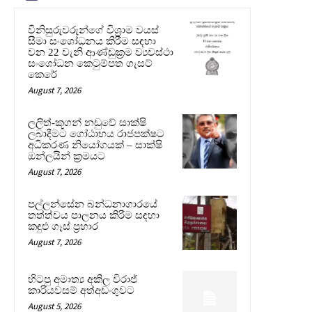
විනිසුරුවරුන්ගේ විශ්‍රාම වයස්
සීමා සංශෝධනය කිරීම සඳහා
වන 22 වැනි ආණ්ඩුක්‍රම ව්‍යවස්ථා
සංශෝධන කෙටුම්පත ගැසට්
කෙරේ
August 7, 2026
ලලිත්-කූගන් නඩුවේ සාක්ෂි
ලබාදීමට ගෝඨාභය රාජපක්ෂට
අධිකරණ නියෝගයක් – සාක්ෂි
ඔන්ලයින් ක්‍රමයට
August 7, 2026
පල්ලන්සේන බන්ධනාගාරයේ
තත්ත්වය පාලනය කිරීම සඳහා
කඳුළු ගෑස් ප්‍රහාර
August 7, 2026
හිටපු අමාත්‍ය අකිල විරාජ්
කාරියවසම් අත්අඩංගුවට
August 5, 2026