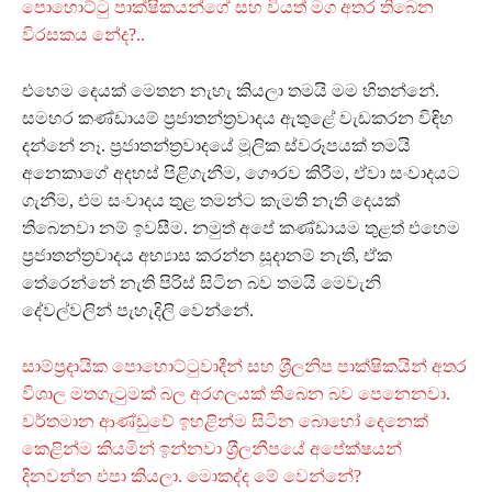
පොහොට්ටු පාක්ෂිකයන්ගේ සහ වියත් මග අතර තිබෙන
විරසකය නේද?..
එහෙම දෙයක් මෙතන නැහැ කියලා තමයි මම හිතන්නේ.
සමහර කණ්ඩායම් ප‍්‍රජාතන්ත‍්‍රවාදය ඇතුළේ වැඩකරන විඳිහ
දන්නේ නෑ. ප‍්‍රජාතන්ත‍්‍රවාදයේ මූලික ස්වරූපයක් තමයි
අනෙකාගේ අදහස් පිළිගැනීම, ගෞරව කිරීම, ඒවා සංවාදයට
ගැනීම, එම සංවාදය තුළ තමන්ට කැමති නැති දෙයක්
තිබෙනවා නම් ඉවසීම. නමුත් අපේ කණ්ඩායම තුළත් එහෙම
ප‍්‍රජාතන්ත‍්‍රවාදය අභ්‍යාස කරන්න සූදානම් නැති, ඒක
තේරෙන්නේ නැති පිරිස් සිටින බව තමයි මෙවැනි
දේවල්වලින් පැහැදිලි වෙන්නේ.
සාම්ප‍්‍රදායික පොහොට්ටුවාදීන් සහ ශ‍්‍රීලනිප පාක්ෂිකයින් අතර
විශාල මතගැටුමක් බල අරගලයක් තිබෙන බව පෙනෙනවා.
වර්තමාන ආණ්ඩුවේ ඉහළින්ම සිටින බොහෝ දෙනෙක්
කෙළින්ම කියමින් ඉන්නවා ශ‍්‍රීලනීපයේ අපේක්ෂයන්
දිනවන්න එපා කියලා. මොකද්ද මේ වෙන්නේ?