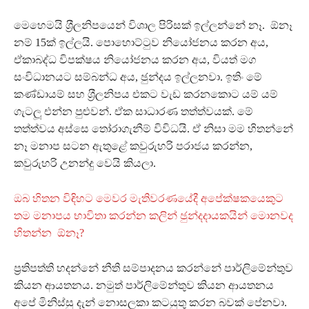
මෙහෙමයි ශ‍්‍රීලනිපයෙන් විශාල පිරිසක් ඉල්ලන්නේ නෑ. ඕනෑ
නම් 15ක් ඉල්ලයි. පොහොට්ටුව නියෝජනය කරන අය,
ඒකාබද්ධ විපක්ෂය නියෝජනය කරන අය, වියත් මග
සංවිධානයට සම්බන්ධ අය, ඡුන්දය ඉල්ලනවා. ඉතිං මේ
කණ්ඩායම් සහ ශ‍්‍රීලනිපය එකට වැඩ කරනකොට යම් යම්
ගැටලූ එන්න පුළුවන්. ඒක සාධාරණ තත්ත්වයක්. මේ
තත්ත්වය අස්සෙ තෝරාගැනීම් විවිධයි. ඒ නිසා මම හිතන්නේ
නෑ මනාප සටන ඇතුළේ කවුරුහරි පරාජය කරන්න,
කවුරුහරි උනන්දු වෙයි කියලා.
ඔබ හිතන විඳිහට මෙවර මැතිවරණයේදී අපේක්ෂකයෙකුට
තම මනාපය භාවිතා කරන්න කලින් ඡුන්දදායකයින් මොනවද
හිතන්න ඕනෑ?
ප‍්‍රතිපත්ති හදන්නේ නීති සම්පාදනය කරන්නේ පාර්ලිමේන්තුව
කියන ආයතනය. නමුත් පාර්ලිමේන්තුව කියන ආයතනය
අපේ මිනිස්සු දැන් නොසලකා කටයුතු කරන බවක් පේනවා.