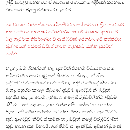
ඉදිරි පාර්ලිමේන්තුවට ඒ අවශ්‍ය සංශෝධනය ඉදිරිපත් කරනවා.
එතකොට බලමු එජාපයේ හැසිරීම.
ගෝඨාභය රාජපක්ෂ ජනාධිපතිවරයාගේ සමහර ක‍්‍රියාකාරකම්
නිසා මේ වෙනකොට අධිකරණය සහ විධායකය අතර යම්
බල ගැටුමක් නිර්මාණය වී ඇති බවක් පේනවා. මේ තත්ත්වය
ඡුන්දයෙන් පස්සේ වඩාත් නරක තැනකට යන්න පුළුවන්
නේද?
නැහැ. මම හිතන්නේ නෑ, දැනටත් එහෙම විධායකය සහ
අධිකරණය අතර ගැටුමක් තිබෙනවා කියලා. ඒ නිසා
ඉදිරියටත් එහෙම වෙන එකක් නෑ. නමුත් මේ දේ කියන්න
ඕනෑ. පහුගිය කාලේ තිබුණේ දඬුවම් ආණ්ඩුවක්. ඔවුන්
පහුගිය කාලය පුරාම උත්සාහ කළේ විරුද්ධවාදීන්ට දඬුවම්
කිරීමට. මේ දේශපාලනය එක්ක අපිට ඉස්සරහට යන්න
බැහැ. අපි මේක පරාජය කරන්න ඕනෑ. පහුගිය ආණ්ඩුවට
කූඩු ආණ්ඩුව කිව්වත් කමක් නෑ. ඔවුන් කළේ විරුද්ධවාදීන්
කූඩු කරන එක විතරයි. අන්තිමට ඒ ආණ්ඩුව අවසන් වුණේ