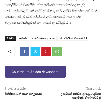
පොලීසියේ වගකීම. ඒක හරියට කෙරෙනවාද නැද්ද
කාර්යක්ෂමද වගේ දේවල් ඕනෑ නම් අපිට බලන්න පුළුවන්.
කොහොම වුණත් නීතියේ ආධිපත්‍යයට අත දාන්න
බලාපොරොත්තුවක් නෑ, අපේ ආණ්ඩුවට.x
TAGS
anidda
Anidda Newspaper
මහාචාර්ය චරිත හේරත්
Countribute Anidda Newspaper
Previous article
Next article
විත්තිකරුවන් සමග හෙලූවෙන්
උපාධිධාරී පත්වීම්:ආණ්ඩුව අබියස
කොමිසම නිහඩ වේවිද?