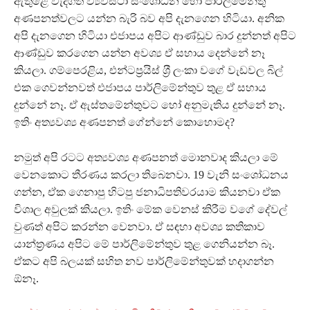
ඇතුළේ වැදගත් ව්‍යවස්ථා සංශෝධන හෝ පාර්ලිමේන්තු
අණපනත්වලට යන්න බැරි බව අපි දැනගෙන හිටියා. අනික
අපි දැනගෙන හිටියා එජාපය අපිට ආණ්ඩුව බාර දුන්නත් අපිට
ආණ්ඩුව කරගෙන යන්න අවශ්‍ය ඒ සහාය දෙන්නේ නෑ
කියලා. ගම්පෙරළිය, එන්ටප‍්‍රයිස් ශ‍්‍රී ලංකා වගේ වැඩවල බිල්
එක ගෙවන්නවත් එජාපය පාර්ලිමේන්තුව තුළ ඒ සහාය
දුන්නේ නෑ. ඒ ඇස්තමේන්තුවට හෝ අනුමැතිය දුන්නේ නෑ.
ඉතිං අත්‍යවශ්‍ය අණපනත් ගේන්නේ කොහොමද?
නමුත් අපි රටට අත්‍යවශ්‍ය අණපනත් මොනවාද කියලා මේ
වෙනකොට තීරණය කරලා තිබෙනවා. 19 වැනි සංශෝධනය
ගන්න, ඒක ගෙනාපු හිටපු ජනාධිපතිවරයාම කියනවා ඒක
විශාල අවුලක් කියලා. ඉතිං මේක වෙනස් කිරීම වගේ දේවල්
වුණත් අපිට කරන්න වෙනවා. ඒ සඳහා අවශ්‍ය කතිකාව
යාන්ත‍්‍රණය අපිට මේ පාර්ලිමේන්තුව තුළ ගෙනියන්න බෑ.
ඒකට අපි බලයක් සහිත නව පාර්ලිමේන්තුවක් හදාගන්න
ඕනෑ.