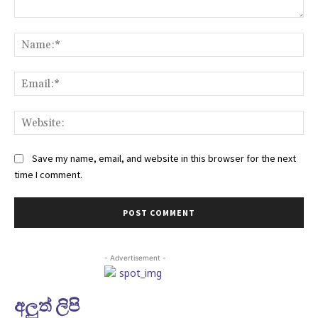
Comment:
Na
Ema
Web
Save my name, email, and website in this browser for the next
time I comment.
- Advertisement -
අලුත් ලිපි