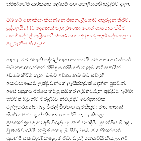
තමන්ගේම ආරක්ෂක ලේකම් සහ පොලිස්පති කූඩුවට දාලා.
ඔබ මේ නොකියා කියන්නේ එක්නැළිගොඩ අතුරුදන් කිරීම,
පුද්ගලයින් 11 දෙනෙක් පැහැරගෙන ගොස් ඝාතනය කිරීම
වගේ දේවල් ආශ‍්‍රිත පරීක්ෂණ සහ නඩු කටයුතුත් දේශපාලන
පළිගැනීම් කියලද?
නැහැ, මම එවැනි දේවල් ගැන නෙවෙයි මේ කතා කරන්නේ.
මම කතාකරන්නේ කිසිදු සාක්ෂියක් නැතුව අහිංසකයින්
දඩයම් කිරීම ගැන. ඔබට අවශ්‍ය නම් මට එවැනි
අසාධාරණයට ලක්වූවන්ගේ ලැයිස්තුවක් දෙන්න පුළුවන්.
අපේ පසුගිය රජයේ හිටපු සමහර ඇමතිවරුන් කූඩුවට දැම්මා
තවමත් ඔවුන්ට විරුද්ධව නිවැරදිව චෝදනාවක්
එල්ලකරගන්න බෑ. විමල් වීරවංශ ඇමතිතුමා මාස ගානක්
හිරේ දැම්මා. දැන් කියනවා සාක්ෂි නැහැ කියලා.
ප‍්‍රජාතන්ත‍්‍රවාදයට අපි විරුද්ධ වුණත් වැරදියි. යූඑන්පීය විරුද්ධ
වුණත් වැරදියි. නමුත් කොළඹ සිවිල් සමාජය හිතන්නේ
යූඑන්පී එක වැරදි කළොත් ඒවා වැරදි නෙවෙයි කියලා. අපි