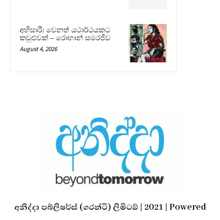
අභිසාරී: වෙනත් යථාර්ථයකට
කවුළුවක් – රොහාන් සමරජීව
August 4, 2026
අනිද්දා පබ්ලිෂර්ස් (ගරන්ටි) ලිමිටඞ් | 2021 | Powered