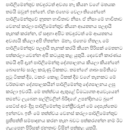
පාර්ලිමේන්තුව තවදුරටත් අවශ්‍ය නෑ කියන වගේ මතයක
තමයි ඔවුන් ඉන්නේ. ඒක එහෙම වෙලා තියෙන්නේ
පාර්ලිමේන්තුවේ නූතන භාවිතාව නිසා. ඒ නිසා මේ භාවිතාව
වෙනස් කරලා පාර්ලිමේන්තුව කියන ආයතනය පලදායි
තැනක් කරන්න, ඒ සඳහා අපිට තවදුරටත් මේ ආයතනය
අවශ්‍යයි කියලා අපි හිතන්න ඕනෑ. එහෙම හිතලා, මේ
පාර්ලිමේන්තුව පලදායි තැනක් කරයි කියන පිරිසක් මෙතනට
පත්කරලා යවන්න අපි කටයුතු කළ යුතුයි. දෙවෙනි කාරණය
තමයි අපි දැන් පාර්ලිමේන්තු දේශපාලනය කියලා කියන්නේ
බොහෝම සරල කරුණු ටිකකට. තමන්ගේ ශාඛා සමිතියට
පුටු ටිකක් දීම, ටකරං කොළ ටිකක් දීම වගේ තැනකට මේ
වර්තමාන දේශපාලකයින් පාර්ලිමේන්තු දේශපාලනය ලඝු
කරලා ඉවරයි. මේ තත්ත්වය ඇතුළේ විමධ්‍යගත අයවැයෙන්
තමන්ට ලැබෙන සල්ලිවලින් බිරිඳගේ උපන්දිනයට බුෆේ
සෙට්ස් අරං දීපු පාර්ලිමේන්තු මන්ත‍්‍රීවරුන් මේ දෙපැත්තෙම
ඉන්නවා. ඉතිං මේ තත්ත්වය වෙනස් කරලා පාර්ලිමේන්තුව
ප‍්‍රතිපත්ති සම්පාදනය කරන තැන බවට පත්කරගන්න නම් ඊට
ගැළපෙන පිරිසක් ජනතාව විසින් පත්කළ යුතුයි.