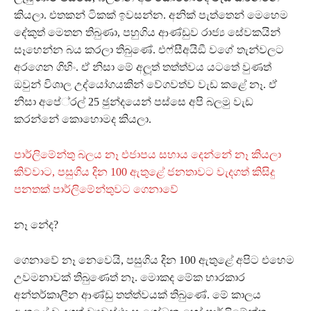
කියලා. එතකන් ටිකක් ඉවසන්න. අනික් පැත්තෙන් මෙහෙම
දේකුත් මෙතන තිබුණා, පහුගිය ආණ්ඩුව රාජ්‍ය සේවකයින්
සෑහෙන්න බය කරලා තිබුණේ. එෆ්සීඅයිඞී වගේ තැන්වලට
අරගෙන ගිහිං. ඒ නිසා මේ අලූත් තත්ත්වය යටතේ වුණත්
ඔවුන් විශාල උද්යෝගයකින් වේගවත්ව වැඩ කළේ නෑ. ඒ
නිසා අපේ‍්‍රල් 25 ඡුන්දයෙන් පස්සෙ අපි බලමු වැඩ
කරන්නේ කොහොමද කියලා.
පාර්ලිමේන්තු බලය නෑ එජාපය සහාය දෙන්නේ නෑ කියලා
කිව්වාට, පසුගිය දින 100 ඇතුළේ ජනතාවට වැදගත් කිසිදු
පනතක් පාර්ලිමේන්තුවට ගෙනාවේ
නෑ නේද?
ගෙනාවේ නෑ නෙවෙයි, පසුගිය දින 100 ඇතුළේ අපිට එහෙම
උවමනාවක් තිබුණෙත් නෑ. මොකද මේක භාරකාර
අන්තර්කාලීන ආණ්ඩු තත්ත්වයක් තිබුණේ. මේ කාලය