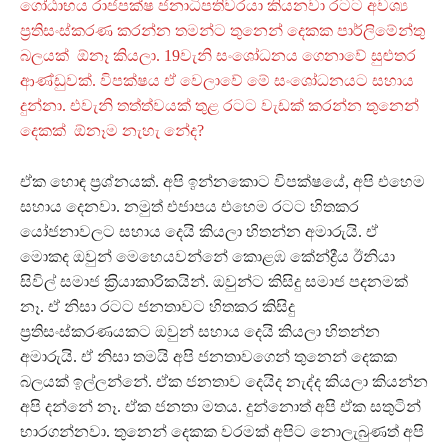
ගෝඨාභය රාජපක්ෂ ජනාධිපතිවරයා කියනවා රටට අවශ්‍ය
ප‍්‍රතිසංස්කරණ කරන්න තමන්ට තුනෙන් දෙකක පාර්ලිමේන්තු
බලයක් ඕනෑ කියලා. 19වැනි සංශෝධනය ගෙනාවේ සුළුතර
ආණ්ඩුවක්. විපක්ෂය ඒ වෙලාවේ මේ සංශෝධනයට සහාය
දුන්නා. එවැනි තත්ත්වයක් තුළ රටට වැඩක් කරන්න තුනෙන්
දෙකක් ඕනෑම නැහැ නේද?
ඒක හොඳ ප‍්‍රශ්නයක්. අපි ඉන්නකොට විපක්ෂයේ, අපි එහෙම
සහාය දෙනවා. නමුත් එජාපය එහෙම රටට හිතකර
යෝජනාවලට සහාය දෙයි කියලා හිතන්න අමාරුයි. ඒ
මොකද ඔවුන් මෙහෙයවන්නේ කොළඹ කේන්ද්‍රීය ඊනියා
සිවිල් සමාජ ක‍්‍රියාකාරිකයින්. ඔවුන්ට කිසිදු සමාජ පදනමක්
නෑ. ඒ නිසා රටට ජනතාවට හිතකර කිසිදු
ප‍්‍රතිසංස්කරණයකට ඔවුන් සහාය දෙයි කියලා හිතන්න
අමාරුයි. ඒ නිසා තමයි අපි ජනතාවගෙන් තුනෙන් දෙකක
බලයක් ඉල්ලන්නේ. ඒක ජනතාව දෙයිද නැද්ද කියලා කියන්න
අපි දන්නේ නෑ. ඒක ජනතා මතය. දුන්නොත් අපි ඒක සතුටින්
භාරගන්නවා. තුනෙන් දෙකක වරමක් අපිට නොලැබුණත් අපි