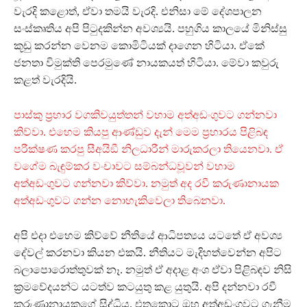
වැරදි කළොත්, ඒවා තමයි වැරදි. එනිසා මේ දේශපාලන
සංස්කෘතිය අපි පිටුදකින්න අවශ්‍යයි. පහුගිය කාලයේ මිනිස්සු
කූඩු කරන්න වෙනම කොමිටියක් දාගෙන හිටියා. ඒකේ
ජනතා විමුක්ති පෙරමුණේ නායකයත් හිටියා. මේවා කවුරු
කළත් වැරදියි.
පාස්කු ප‍්‍රහාර වගකිවයුත්තන් වහාම අත්අඩංගුවට ගන්නවා
කිව්වා. එහෙම කියපු ආණ්ඩුව දැන් මෙම ප‍්‍රහාරය පිළිබඳ
පරීක්ෂණ කරපු සීඅයිඞී නිලධාරීන් මාරුකරලා තියෙනවා. ඒ
වගේම බැඳුම්කර වංචාවට සම්බන්ධවූවන් වහාම
අත්අඩංගුවට ගන්නවා කිව්වා. නමුත් අද රවී කරුණානායක
අත්අඩංගුවට ගන්න නොහැකිවෙලා තිබෙනවා.
අපි එදා එහෙම කිව්වේ නීතියේ ආධිපත්‍යය යටතේ ඒ අවශ්‍ය
දේවල් කරනවා කියන එකයි. නීතියට මැදිහත්වෙන්න අපිට
බලාපොරොත්තුවක් නෑ. නමුත් ඒ අදාළ අංශ ඒවා පිළිබඳව නිසි
ක‍්‍රමවේදයන්ට යටත්ව කටයුතු කළ යුතුයි. අපි දන්නවා රවී
කරුණානායකගේ සිද්ධිය. එතකොට ඔහු අත්අඩංගුවට ගැනීම