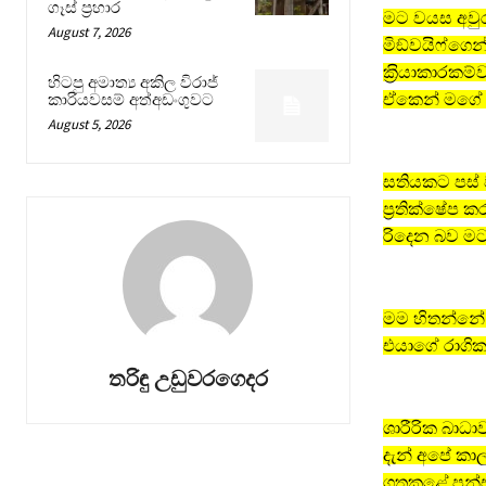
ගෑස් ප්‍රහාර
මට වයස අවුර
August 7, 2026
මිඞ්වයිෆ්ගෙන්
ක‍්‍රියාකාරකම
හිටපු අමාත්‍ය අකිල විරාජ්
ඒකෙන් මගේ ව
කාරියවසම් අත්අඩංගුවට
August 5, 2026
සතියකට පස් ව
ප‍්‍රතික්ෂේප
රිදෙන බව මට
මම හිතන්නේ 
එයාගේ රාගික
තරිඳු උඩුවරගෙදර
ශාරීරික බාධ
දැන් අපේ කා
ගතකළේ පන්සල