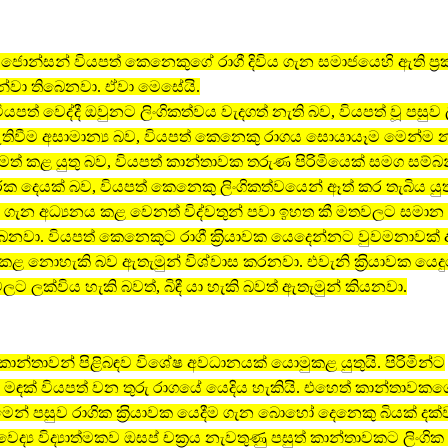
 ජොන්සන් වියපත් කෙනෙකුගේ රාගී දිවිය ගැන සමාජයෙහි ඇති ප‍්‍රකට
න්වා තිබෙනවා. ඒවා මෙසේයි.
වියපත් වෙද්දී ඔවුනට ලිංගිකත්වය වැදගත් නැති බව, වියපත් වූ පසුව
ඇතිවීම අසාමාන්‍ය බව, වියපත් කෙනෙකු රාගය සොයායෑම මෙන්ම 
ත් කළ යුතු බව, වියපත් කාන්තාවක තරුණ පිරිමියෙක් සමග සම්බ
ක දෙයක් බව, වියපත් කෙනෙකු ලිංගිකත්වයෙන් ඈත් කර තැබිය යුත
 ගැන අධ්‍යනය කළ වෙනත් විද්වතුන් පවා ඉහත කී මතවලට සමාන 
බෙනවා. වියපත් කෙනෙකුට රාගී ක‍්‍රියාවක යෙදෙන්නට වුවමනාවක් 
 කළ නොහැකි බව ඇතැමුන් විශ්වාස කරනවා. එවැනි ක‍්‍රියාවක යෙ
ට ලක්විය හැකි බවත්, බිඳී යා හැකි බවත් ඇතැමුන් කියනවා.
ාන්තාවන් පිළිබඳව විශේෂ අවධානයක් යොමුකළ යුතුයි. පිරිමින්ට
් මඳක් වියපත් වන තුරු රාගයේ යෙදිය හැකියි. එහෙත් කාන්තාවකග
ීමෙන් පසුව රාගික ක‍්‍රියාවක යෙදීම ගැන බොහෝ දෙනෙකු බියක් දක
‍ය විද්‍යාත්මකව ඔසප් චක‍්‍රය නැවතුණු පසුත් කාන්තාවකට ලිංගික ක‍