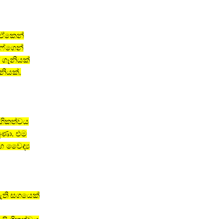
. ඒකෙන්
ෆ්ගෙන්
 ගෑනියක්
නියක්.
ංගිකත්වය
ුණා. එම
සහ වෛද්‍ය
ඇති සගයෙක්