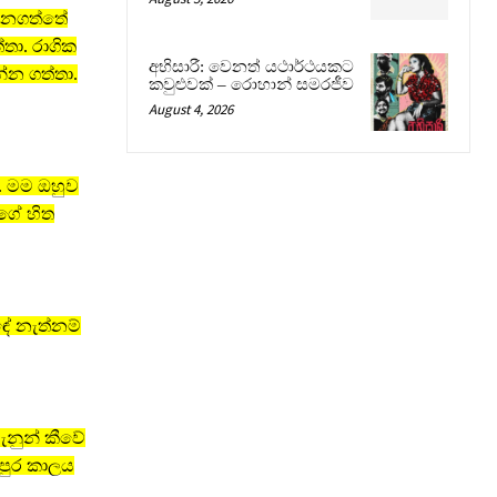
ගෙනගත්තේ
්තා. රාගික
අභිසාරී: වෙනත් යථාර්ථයකට
න්න ගත්තා.
කවුළුවක් – රොහාන් සමරජීව
August 4, 2026
. මම ඔහුව
ුගේ හිත
ඳේ නැත්නම්
ැනුන් කීවේ
ිපුර කාලය