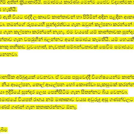
ැඟීම් අතින් ක‍්‍රියාකාරීයි. සමාජමය කාරණා මෙන්ම ජෛව විද්‍යාත්ම
 හැකියි.
් ඇති වියට එද්දී ලංකාවේ කාන්තාවන් හා පිරිමින් අඳින පළඳින ආ
. තමන්ගේ රූපයෙහි සුන්දරත්වය ගැන ඔවුන් කල්පනා කරන්නේ 
ය ගැන කල්පනා කරන්නේ නැහැ. එම වයසේ යම් කාන්තාවක සුන්ද
ාන්තාව ගැන වපරැුහින් බලන්නට අපේ සමාජය කැමතියි. යම් හෙයක
කු තනිකඩ වුවහොත්, නැවතත් සම්බන්ධතාවක් සෙවීම සමාජයට ව
ෙනෙනවා.
නසික අර්බුදයක් වෙනවා. ඒ වයස පසුවෙද්දී විශේෂයෙන්ම කාන්
ුයර, නිය ආලේපන, තොල් ආලේපන හෝ කොණ්ඩා සැකසුමක් කරන්
යා ඉදිරියේ සුන්දර ලෙස පෙනීසිටීම ගැන සිතන්නට බිය වෙනවා.
සමාජයේ වියපත් රාගය නම් මාතෘකාව වයස අවුරුදු අසූ ගණන්වල
ු පණස් ගණන් ගැන කතාකරන්නට ඕනෑ.
ුබිම