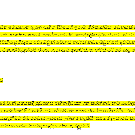
්චිත මොහොත ඇගේ රාගික දිවියෙහි ඉතාම තීරණාත්මක වෙනසක්
සුව කාන්තාවකගේ සමාජීය මෙන්ම පෞද්ගලික දිවියත් වෙනස් ව
වකීය ප‍්‍රතිරූපය පවා ඔවුන් වෙනස් කරගන්නවා. ඔවුන්ගේ අව
එහෙත් ඔවුන්ටම රාගය ගැන ඇති ආශාවත්. හැඟීමත් යටපත් කළ 
ස්
ෙවැනි යුගයකදී සුවපහසු රාගික දිවියක් ගත කරන්නට නම් වෛද්‍
ා. තමන්ගේ සිරුරෙහි වෙනස්කම් සමග තමන්ගේම රාගික දිවිය රසව
ාගැනීමට එම වෛද්‍ය උපදෙස් ලබාගත හැකියි. එහෙත් ලංකාවේ ක
 වෙත යොමුවෙනවාද නැද්ද යන්න ගැටලූවක්.