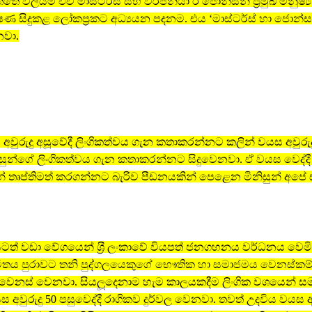
ේ විලියම් එච් මාස්ටර්ස් සහ වර්ජීනියා ඊ ජොන්සන් ප‍්‍රමුඛ මනුෂ්‍
ේෂණ සිදුකළ ලෝකප‍්‍රකට අධ්‍යයන පදනම. එය ‘මාස්ටර්ස් හා ජොන්
නවා.
 අවුරුදු අසූවේදී ලිංගිකත්වය ගැන කතාකරන්නට කලින් වයස අවුරුද
සුන්ගේ ලිංගිකත්වය ගැන කතාකරන්නට සිදුවෙනවා. ඒ වයස වෙද්ද
් තෘප්තිමත් කරගන්නට බැරිව පීඩනයකින් පෙළෙන මිනිසුන් අප
ටත් වඩා වේගයෙන් ශ‍්‍රී ලංකාවේ වියපත් ජනගහනය වර්ධනය වෙමි
විතය පුරාවට තනි පුද්ගලයෙකුගේ භෞතික හා සමාජමය වෙනස්කම
් වෙනස් වෙනවා. සියලූදෙනාම හැම කාලයකදීම ලිංගික වශයෙන් ස
අවුරුදු 50 පසුවෙද්දී රාගිකව දුර්වල වෙනවා. තවත් උදවිය වයස අව