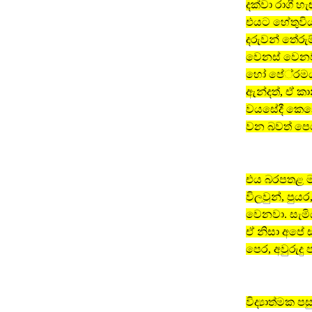
දක්වා රාගී හ
එයට හේතුවිය
දරුවන් තේරුම
වෙනස් වෙනවා
හෝ පේ‍්‍රම
ඇන්දත්, ඒ ක
වයසේදී කෙනෙ
වන බවත් ප
එය බරපතළ මා
විලවුන්, ප
වෙනවා. සැමි
ඒ නිසා අපේ 
පෙර, අවුරුද
විද්‍යාත්මක පස