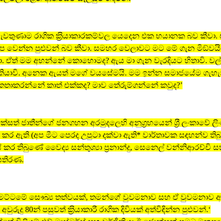
ය නැවතුණාම රාගික ක‍්‍රියාකාරකම්වල යෙදෙන එක භයානක බව කීවා
ප වෙන්න පුළුවන් බව කීවා. සමහර වෙලාවට මට මේ ගැන මිඞ්වයි
ා. ඒත් මම අහන්නේ කොහොමද? ඇය මා ගැන වැරදියට හිතාවි. වල්
 කියාවි. අනෙක ඇයත් මගේ වයසේමයි. මම ඉන්න සමාජයේම ගැහැ
තාකරන්නේ කාත් එක්කද? මාව තේරුම්ගන්නේ කවුද?’
සත් ජාතීන්ගේ ජනගහන අරමුදලෙහි අනුග‍්‍රහයෙන් ශ‍්‍රී ලංකාවේ ලි
 කර ඇති (අප මීට පෙරද උපුටා දක්වා ඇති* වාර්තාවක සඳහන්ව තිබ
 කර තිබුණේ වෛද්‍ය සන්තුශ්‍යා ප‍්‍රනාන්දු, සෙනෙල් වන්නිආරච්චි 
පතිරණ.
ි මට්ටමේ සෞඛ්‍ය තත්වයක්, තමන්ගේ වුවමනාව සහ ඒ වුවමනාව 
වුරුදු 80න් පසුවත් ක‍්‍රියාකාරී රාගික දිවියක් අත්විඳින්න පුළුවන්.‘