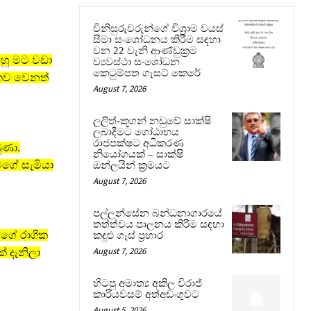
විනිසුරුවරුන්ගේ විශ්‍රාම වයස්
සීමා සංශෝධනය කිරීම සඳහා
වන 22 වැනි ආණ්ඩුක්‍රම
ඔහු මට වඩා
ව්‍යවස්ථා සංශෝධන
කෙටුම්පත ගැසට් කෙරේ
හකව වෙනත්
August 7, 2026
ලලිත්-කූගන් නඩුවේ සාක්ෂි
ලබාදීමට ගෝඨාභය
රාජපක්ෂට අධිකරණ
බුණා.
නියෝගයක් – සාක්ෂි
මගේ සැමියා
ඔන්ලයින් ක්‍රමයට
August 7, 2026
පල්ලන්සේන බන්ධනාගාරයේ
තත්ත්වය පාලනය කිරීම සඳහා
මගේ රාගික
කඳුළු ගෑස් ප්‍රහාර
August 7, 2026
් දැනිලා
හිටපු අමාත්‍ය අකිල විරාජ්
කාරියවසම් අත්අඩංගුවට
August 5, 2026