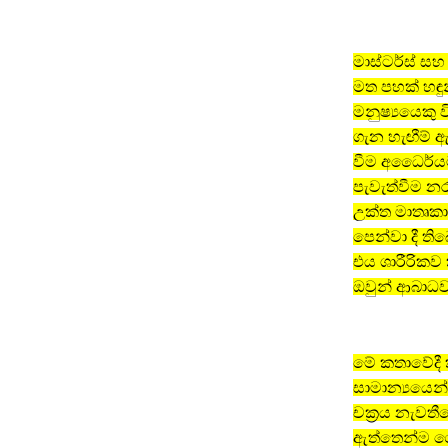
මාස්ටර්ස් සහ
මත පහක් හඳු
මනුෂ්‍යයෙකු 
ගැන හැඟීම් 
වීම අධෛර්යම
පැවැත්වීම නර
උක්ත මාතෘකා
පෙන්වා දී ති
එය ශාරීරිකව
ඔවුන් ආබාධවල
මේ කතාවේදී ක
සාමාන්‍යයෙන
චක‍්‍රය නැවත
ඇත්තෙන්ම වෛද්