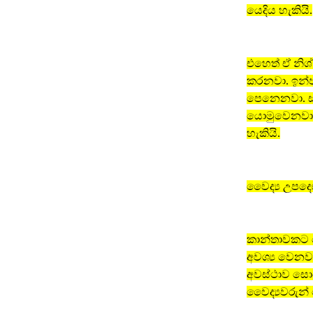
යෙදිය හැකියි.
එහෙත් ඒ නිශ
කරනවා. ඉන්ප
පෙනෙනවා. ස්
යොමුවෙනවා. 
හැකියි.
වෛද්‍ය උපදෙ
කාන්තාවකට ම
අවශ්‍ය වෙනව
අවස්ථාව සොය
වෛද්‍යවරුන්