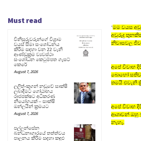
Must read
‘
මම වයස අවුර
අවුරුදු තුන
විනිසුරුවරුන්ගේ විශ්‍රාම
නිවාසවල ජී
වයස් සීමා සංශෝධනය
කිරීම සඳහා වන 22 වැනි
ආණ්ඩුක්‍රම ව්‍යවස්ථා
සංශෝධන කෙටුම්පත ගැසට්
කෙරේ
අපේ විවාහ දිව
August 7, 2026
බොහෝ සතිවල 
තමයි එවැනි ක‍
ලලිත්-කූගන් නඩුවේ සාක්ෂි
ලබාදීමට ගෝඨාභය
රාජපක්ෂට අධිකරණ
නියෝගයක් – සාක්ෂි
ඔන්ලයින් ක්‍රමයට
අපේ විවාහ ද
August 7, 2026
ආශාවන් ඔහු ඉ
නැහැ.
පල්ලන්සේන
බන්ධනාගාරයේ තත්ත්වය
පාලනය කිරීම සඳහා කඳුළු