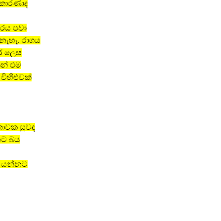
ක කාරණාද
කාරය පවා
නැහැ. රාගය
ර ලෙස
ින් එම
ිහිළුවක්
තාවක සුවඳ
නට බය
ට යන්නට