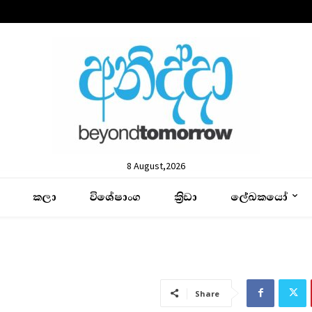
8 August,2026
කලා
විශේෂාංග
ක්‍රිඩා
ලේඛකයෝ
Share