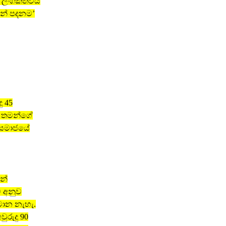
ය ලිංගිකත්වය
සන් පදනම’
ු 45
ී තමන්ගේ
ේ සමාජයේ
න්
් අනුව
මාන නැහැ.
ුරුදු 90