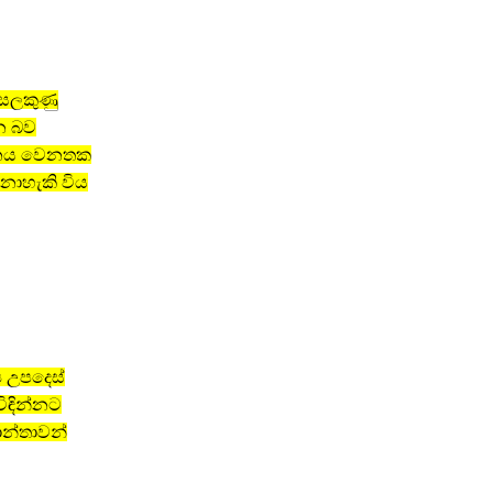
 සලකුණු
න බව
ධානය වෙනතක
නොහැකි විය
ය උපදෙස්
ිඳින්නට
ාන්තාවන්