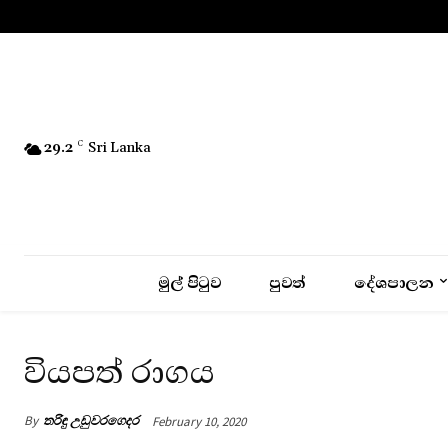
No menu items!
29.2
C
Sri Lanka
මුල් පිටුව
පුවත්
දේශපාලන
වියපත් රාගය
By
තරිඳු උඩුවරගෙදර
February 10, 2020