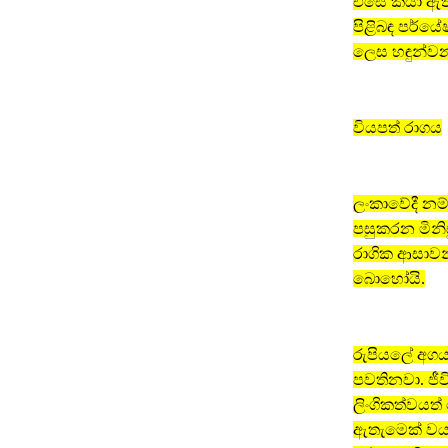
එසේ කියා ඇත්ත
පිළිබඳ පර්ය
ලෙස හඳුන්ව
වියපත් රාගය
ලංකාවේදී නම්
පසුකරන මිනි
රාගික ආසාවන
බොහෝයි.
රුපියලේ අගය
පවතිනවා. ජී
ලිංගිකත්වයත
ඇතැමෙක් වයස 