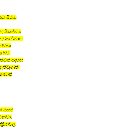
 මිථ්‍යා
 ලිංගිකත්වය
නැවත විවාහ
න්ධතා
ු බව.
තවත් අදහස්
ඇතිවුණත්,
දුණොත්
ේ ඔසප්
්වනවා.
්‍රියාවල