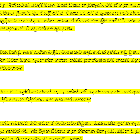
ුදු 49ක් පමණ වෙද්දී මගේ ඔසප් චක‍්‍රය නැවතුණා. මම ඒ ගැන ඉ
. මගේ ලිංගේන්ද්‍රිය වියළි බවත්, ටිකක් රළු බවත් දැනෙන්න පටන්ගත
්වලදී වේදනාවක් දැනෙන්න ගත්තා. ඒ නිසාම ඔහු ක‍්‍රීම් පාවිච්චි කරග
ේදනාවත්, වියලි ගතියත් අඩු වුණා.
තාවක් වූ අපේ රාගික බැඳීම්, මාසෙකට දෙවතාවක් දක්වා අඩු වුණා
 කරන බවක් ඔහුට දැනෙන්න ගත්තා. තමාව ප‍්‍රතික්ෂේප වීම නිසාම ඔහ
 වැටහුණා.
ඔහු මට ද්‍රෝහී වෙන්නේ නැහැ. ඉතින්, අපි දෙන්නාම ඉන්න මේ ඇ
 දිවිය වෙන විඳින්නට ඔහු කොහේ යන්නද?
ාවන්ට අමතරව මට වෙනත් බාධා පවා තිබුණා. මාත් එක්ක ඉන්න ගැහ
ලය අහවර බව. අපි ඊළඟ ජීවිතය ගැන හිතන්න ඕනෑ බව. ඔවුන් වැඩ
්වල. ඊළඟ ආත්මයට සැලසුම් හදමින්.