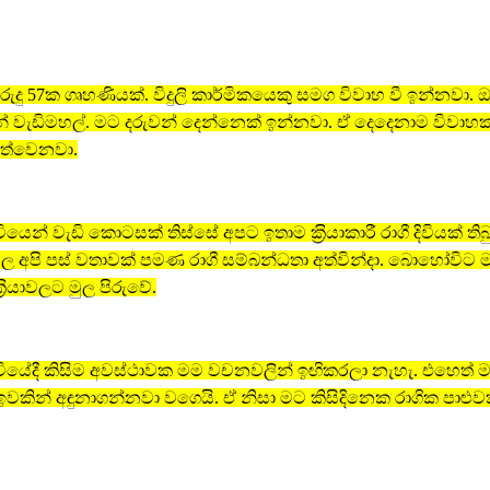
ුදු 57ක ගෘහණියක්. විදුලි කාර්මිකයෙකු සමග විවාහ වී ඉන්නවා. 
කින් වැඩිමහල්. මට දරුවන් දෙන්නෙක් ඉන්නවා. ඒ දෙදෙනාම විවා
වත්වෙනවා.
ියෙන් වැඩි කොටසක් තිස්සේ අපට ඉතාම ක‍්‍රියාකාරී රාගී දිවියක් ති
අපි පස් වතාවක් පමණ රාගී සම්බන්ධතා අත්වින්දා. බොහෝවිට 
්‍රියාවලට මුල පිරුවේ.
ිවියේදී කිසිම අවස්ථාවක මම වචනවලින් ඉඟිකරලා නැහැ. එහෙත් 
වකින් අඳුනාගන්නවා වගෙයි. ඒ නිසා මට කිසිදිනෙක රාගික පාළුවක