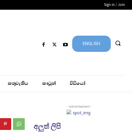
Sign in / Join
ENGLISH
කතුවැකිය
කාටූන්
විඩීයෝ
- Advertisement -
අලුත් ලිපි