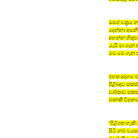
ඔසප් චක‍්‍ර
දෙන්නා අසනී
අහන්න හිතුව
යැයි මා ගැන
මම මේ ගැන ක
ඉහත අදහස එක්
පිළිබඳව සකස්
වාර්තාව සකස්
ජානකී විදාන
‘පිළිගත හැක
සිටී නම් වයස අ