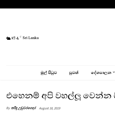
No menu items!
27.4
C
Sri Lanka
මුල් පිටුව
පුවත්
දේශපාලන
එහෙනම් අපි වහල්ලූ වෙන්න
By
තරිඳු උඩුවරගෙදර
August 18, 2019