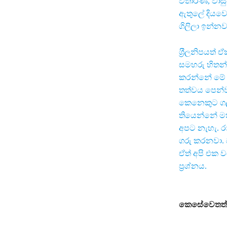
විතාරණ, වාස
ඇතුලේ දියවෙ
ගිලිලා ඉන්නව
ශ‍්‍රීලනිපයත
සමහරු හිතන
කරන්නේ මේ 
තත්වය පෙන්ව
කෙනෙකුට ගල
තියෙන්නේ මතවා
අපට නැහැ. ර
ගරු කරනවා. 
ඒත් අපි එක 
ප‍්‍රශ්නය.
කෙසේවෙතත් ශ