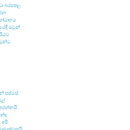
ඩා බරපතල
ුජන
 ගෝඨාභය
ේදී ඔවුන්
රියට
වුන්ට
න් පස්සේ
ුලේ
් කරන්නයි
ින්ද
 අපි
ණාත්මකයි.