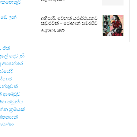
ට කෙනෙකුට
ආවේ ඉන්
අභිසාරී: වෙනත් යථාර්ථයකට
කවුළුවක් – රොහාන් සමරජීව
August 4, 2026
. ඒත්
තුලේ දෙවැනි
අභ්‍යන්තර
රණයේදී
ුන්නාම
න්තුවක්
ේ ආණ්ඩුව
ිසා ඔවුන්ට
න ක‍්‍රමයක්
ික්තකයක්
 කඩන්න