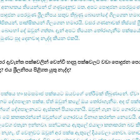
 අනාගතය තියෙන්නේ ඒ ගණුදෙනුව මත. අපට පොදුජන පෙරමුණ
පොදුජන පෙරමුණ ශ‍්‍රීලනිපය සතුව තිබුණු බොහෝදේ ගිලගෙන හමාර
තයන්, පාක්ෂිකයන් ගිලගෙන හමාරයි. වසර ගණනාවක් තිස්සේ ශ‍්‍
ොහෝ දේ ඔවුන් ගත්තා. දැන් අපට තියෙන තෝරාගැනීම පක්ෂයේ ඉ
ුණට පුද දෙනවාද නැද්ද කියන එකයි.
ෙර දැවැන්ත පක්ෂවලින් වෙන්වී හදපු පක්ෂවලට වඩා පොදුජන ප
 එය ශ‍්‍රීලනිපය පිළිගත යුතු නැද්ද?
ට් පක්ෂය හා සමසමාජ පක්ෂයට ඔයවගේ තේරීමක් තිබුණානේ. ඒව
රධානම දේශපාලන පක්ෂ. ඒත් ඔවුන් කළේ ඔය තෝරාගැනීම. අද ඒ පක
න්ගේ දේශපාලනයට ඇස්කන් පියාගෙනයි. ඔවුන් ගැන මට ගෞරවය
ම මේ කතාකරන්නේ ඔවුන්ගේ ගෞරවය විනාශ කරන්න නෙවෙයි. අද
වේග එතැන ඉන්නවා. සන්ධානය ඇතුලේ එයාලා කතාකරන බව ක
ැහැ. ඒ වෙනුවට ඔවුන් අර පක්ෂ ඇතුලේ දියවෙලා යනවා. මහාචා