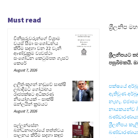
Must read
ශ‍්‍රීලනිප
විනිසුරුවරුන්ගේ විශ්‍රාම
වයස් සීමා සංශෝධනය
කිරීම සඳහා වන 22 වැනි
ආණ්ඩුක්‍රම ව්‍යවස්ථා
ශ‍්‍රීලනිපයට
සංශෝධන කෙටුම්පත ගැසට්
පසුබිමකයි. 
කෙරේ
August 7, 2026
ලලිත්-කූගන් නඩුවේ සාක්ෂි
පක්ෂයේ අර්බූ
ලබාදීමට ගෝඨාභය
ඇතිවුණ අර්බූ
රාජපක්ෂට අධිකරණ
නියෝගයක් – සාක්ෂි
නැහැ. එජාපයේ
ඔන්ලයින් ක්‍රමයට
නායකයන්ව බිහ
August 7, 2026
බණ්ඩාරණායක 
ශ‍්‍රීලනිපය 
පල්ලන්සේන
බන්ධනාගාරයේ තත්ත්වය
බණ්ඩාරණායක ප
පාලනය කිරීම සඳහා කඳුළු