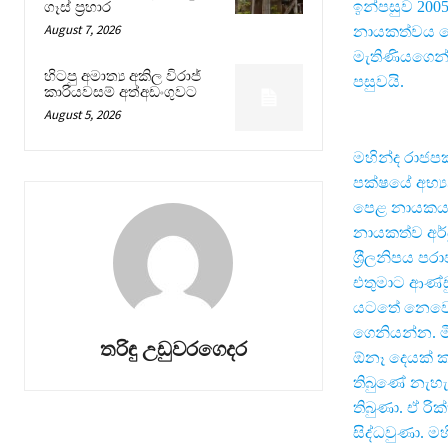
ඉන්පසුව 200
ගෑස් ප්‍රහාර
August 7, 2026
නායකත්වය දෙන්
මැතිණියගෙන්
හිටපු අමාත්‍ය අකිල විරාජ්
පසුවයි.
කාරියවසම් අත්අඩංගුවට
August 5, 2026
මහින්ද රාජපක්
පක්ෂයේ අභ්‍ය
පෙළ නායකයන
නායකත්ව අර්බ
ශ‍්‍රීලනිපය 
එතුමාට ආණ්ඩ
යටතේ නෙවෙයි
ගෙනියන්න. ම
තරිඳු උඩුවරගෙදර
ඕනෑ දෙයක් කර
තිබුණේ නැහැ
තිබුණා. ඒ ර
සිද්ධවුණා. 