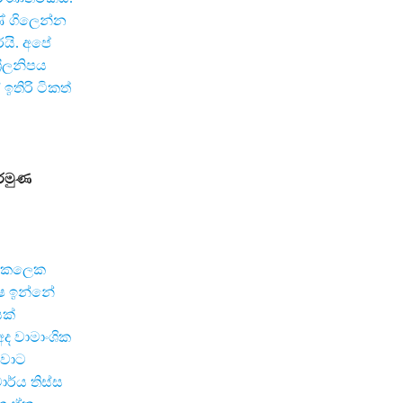
ේ ගිලෙන්න
යි. අපේ
රීලනිපය
තිරි ටිකත්
ෙරමුණ
ා කලෙක
්ෂ ඉන්නේ
ක්
 වාමාංශික
ීවාට
ර්ය තිස්ස