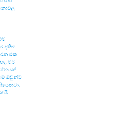
ිත ඒක
වමනාවල
මම
ම දකින
ාකරන එක
හැ. මට
‍රශ්නයක්
මම ඔවුන්ට
 තියෙනවා.
කයි