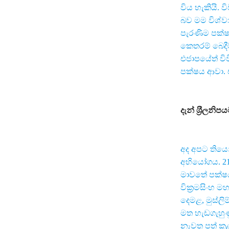
විය හැකියි. 
බව මම විශ්ව
පැරණිම පක්ෂයක
කෙතරම් බෙදීම
එජාපයේත් විව
පක්ෂය ආවා. ඒ
දැන් ශ‍්‍රීල
අද අපට තියෙ
අභියෝගය. 2
මාවතේ පක්ෂය
වික‍්‍රමසිංහ
දෙමළ, මුස්ලි
මත හැඩගැහුණු
නැවත පත් කළ