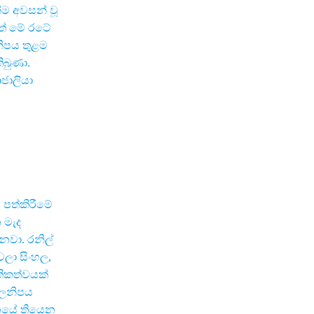
්ම අවසන් වූ
මත් මේ රටේ
ලනිපය තුළම
ිබුණා.
ාජාලියා
පත්කිරීමේ
 මැද
නවා. රනිල්
වලා සිංහල,
තිකත්වයක්
ීලනිපය
ානයේ තියෙන