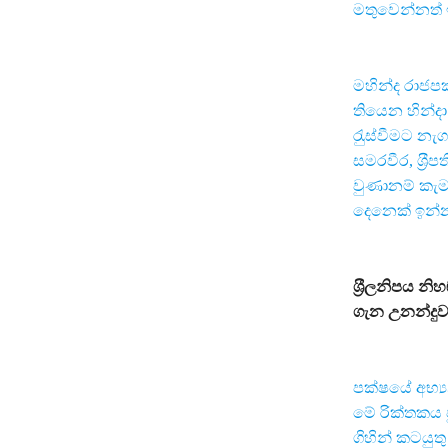
මතුවෙන්නත් 
මහින්ද රාජපක
තියෙන හින්ද
රැුස්වීමට න
සමරවීර, ශ‍්‍
වුණානම් කැමැ
දෙනෙක් ඉන්
ශ‍්‍රීලනිපය න
ගැන උනන්දුවක
පක්ෂයේ අභ්‍යන
මේ රික්තකය
ගිහින් කටයුත