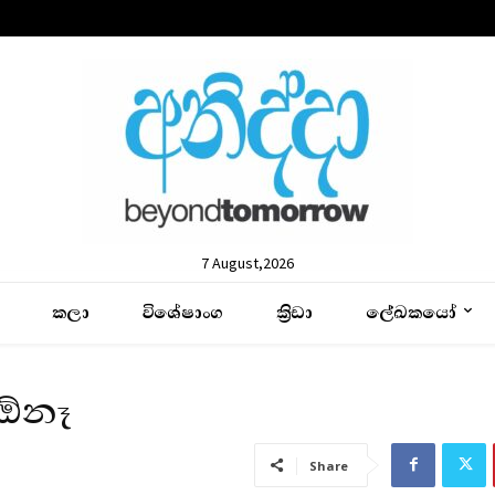
7 August,2026
කලා
විශේෂාංග
ක්‍රිඩා
ලේඛකයෝ
 ඕනෑ
Share