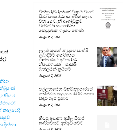
විනිසුරුවරුන්ගේ විශ්‍රාම වයස්
සීමා සංශෝධනය කිරීම සඳහා
වන 22 වැනි ආණ්ඩුක්‍රම
ව්‍යවස්ථා සංශෝධන
කෙටුම්පත ගැසට් කෙරේ
August 7, 2026
ලලිත්-කූගන් නඩුවේ සාක්ෂි
ොගත්
ලබාදීමට ගෝඨාභය
්ද?
රාජපක්ෂට අධිකරණ
නියෝගයක් – සාක්ෂි
ඔන්ලයින් ක්‍රමයට
August 7, 2026
නිසා
 තිබුණේ
පල්ලන්සේන බන්ධනාගාරයේ
තත්ත්වය පාලනය කිරීම සඳහා
ඇන්පීයට
කඳුළු ගෑස් ප්‍රහාර
සිරිමාවෝ
August 7, 2026
ඒ කාලයේදී
්පසුව
හිටපු අමාත්‍ය අකිල විරාජ්
කාරියවසම් අත්අඩංගුවට
 දින්නා.
August 5, 2026