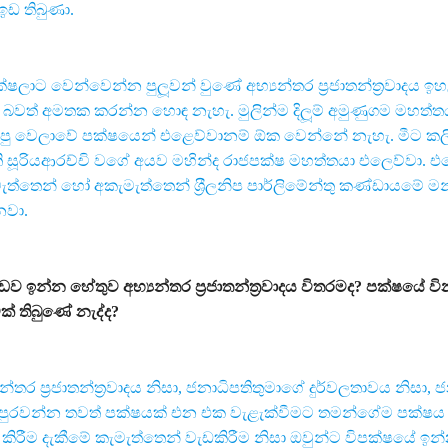
ඉඩ තිබුණා.
්ෂලාට වෙන්වෙන්න පුලූවන් වුණේ අභ්‍යන්තර ප‍්‍රජාතන්ත‍්‍රවාදය ඉ
ා බවත් අමතක කරන්න හොඳ නැහැ. මුලින්ම දිලූම් අමුණුගම මහත්තය
ැගපු වෙලාවේ පක්ෂයෙන් එළෙව්වානම් ඕක වෙන්නේ නැහැ. මීට කල
රීපති සූරියආරච්චි වගේ අයව මහින්ද රාජපක්ෂ මහත්තයා එලෙව්වා. 
ත්තෙන් හෝ අකැමැත්තෙන් ශ‍්‍රීලනිප පාර්ලිමේන්තු කණ්ඩායමේ මන්ත‍්
නවා.
ිහඬව ඉන්න හේතුව අභ්‍යන්තර ප‍්‍රජාතන්ත‍්‍රවාදය විතරමද? පක්ෂයේ වි
් තිබුණේ නැද්ද?
්තර ප‍්‍රජාතන්ත‍්‍රවාදය නිසා, ජනාධිපතිතුමාගේ දුර්වලතාවය නිසා, 
 පුරවන්න තවත් පක්ෂයක් එන එක වැළැක්වීමට තමන්ගේම පක්ෂය
ු කිරීම දැකීමේ කැමැත්තෙන් වැඩකිරීම නිසා ඔවුන්ට විපක්ෂයේ ඉන්