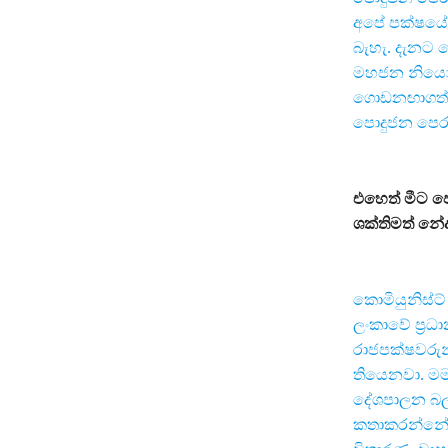
අපේ පක්ෂයේ
බැහැ. දැනට 
මහජන නියෝජි
ගොඩනඟාගත් බ
පොදුජන පෙරම
එහෙත් මීට ප
ශක්තිමත් නේද?
කොමියුනිස්
ලංකාවේ ප‍්‍
රාජපක්ෂවරු
තියෙනවා. ම
දේශපාලන බල
කතාකරන්නේ න