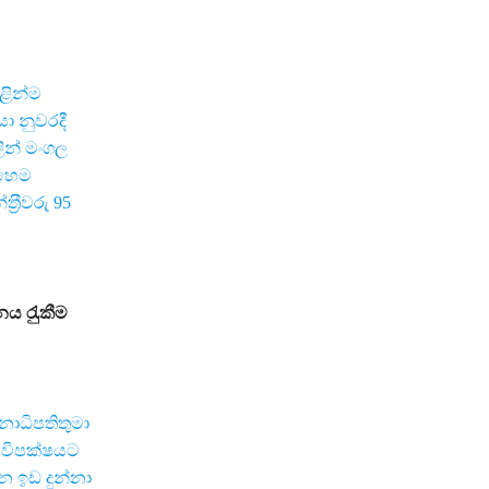
හළින්ම
ා නුවරදී
ින් මංගල
එහෙම
‍රීවරු 95
නය රැුකීම
ජනාධිපතිතුමා
 විපක්ෂයට
න ඉඩ දුන්නා