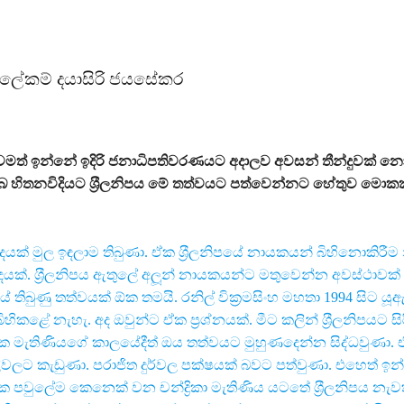
 මහලේකම් දයාසිරි ජයසේකර
 තවමත් ඉන්නේ ඉදිරි ජනාධිපතිවරණයට අදාලව අවසන් තීන්දුවක් න
ඔබ හිතනවිදියට ශ‍්‍රීලනිපය මේ තත්වයට පත්වෙන්නට හේතුව මොකක
දයක් මුල ඉඳලාම තිබුණා. ඒක ශ‍්‍රීලනිපයේ නායකයන් බිහිනොකිරීම 
දයක්. ශ‍්‍රීලනිපය ඇතුලේ අලූන් නායකයන්ට මතුවෙන්න අවස්ථාවක්
 තිබුණු තත්වයක් ඕක තමයි. රනිල් වික‍්‍රමසිංහ මහතා 1994 සිට යූ
ිකළේ නැහැ. අද ඔවුන්ට ඒක ප‍්‍රශ්නයක්. මීට කලින් ශ‍්‍රීලනිපයට 
මැතිණියගේ කාලයේදීත් ඔය තත්වයට මුහුණදෙන්න සිද්ධවුණා. 
කෑලිවලට කැඩුණා. පරාජිත දුර්වල පක්ෂයක් බවට පත්වුණා. එහෙත් ඉන
වුලේම කෙනෙක් වන චන්ද්‍රිකා මැතිණිය යටතේ ශ‍්‍රීලනිපය නැවත