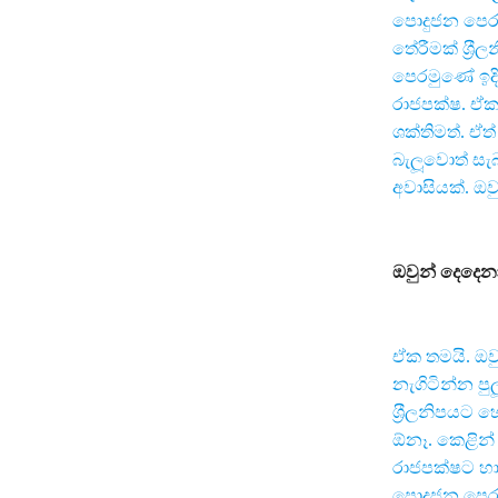
පොදුජන පෙර
තේරීමක් ශ‍්‍
පෙරමුණේ ඉදි
රාජපක්ෂ. ඒක
ශක්තිමත්. ඒ
බැලූවොත් සැ
අවාසියක්. ඔ
ඔවුන් දෙදෙනා
ඒක තමයි. ඔ
නැගිටින්න පු
ශ‍්‍රීලනිපයට 
ඕනෑ. කෙළින් 
රාජපක්ෂට හා
පොදුජන පෙර