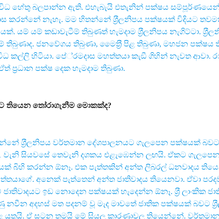
විවිධ හේතු බලපාන්න ඇති. එහැබැයි එතැනින් පක්ෂය සම්පූර්ණයෙන
ාස කරන්නේ නැහැ. මම හිතන්නේ ශ‍්‍රීලනිපය පක්ෂයක් විදියට තව
්. යම් යම් කඩාවැටීම් තිබුණත් හැමදාම ශ‍්‍රීලනිපය නැගිට්ටා. ශ‍්‍රී
් තිබුණාද. ජනවේගය තිබුණා, මෛත‍්‍රී පිළ තිබුණා, මහජන පක්ෂය ත
ිධ කල්ලි හිටියා. පේ‍්‍රමදාස මහත්තයා කැඞී ගිහින් නැවත ආවා. ර
ත් ප‍්‍රධාන පක්ෂ දෙක හැමදාම තිබුණා.
නිපයට තියෙන තෝරාගැනීම මොකක්ද?
න්නේ ශ‍්‍රීලනිපය වර්තමාන දේශපාලනයට ගැලපෙන පක්ෂයක් බවට 
1 වැනි සියවසේ තෙවැනි දශකය එළැඹෙන්න ලඟයි. ඒකට ගැලපෙන
ක් බිහි කරන්න ඕනෑ. එක පැත්තකින් අන්ත ලිබරල් ධනවාදය තියෙ
 මහත්තයාගේ. අනෙක් පැත්තෙන් අන්ත ජාතිවාදය තියෙනවා. ඒවා පරද
ම් ජාතිවාදයට ඉඩ නොදෙන පක්ෂයක් හැදෙන්න ඕනෑ. ශ‍්‍රී ලාංකික ජා
 නවීන අදහස් මත පදනම් වූ මැද මාවතේ ජාතික පක්ෂයක් බවට ශ‍්‍ර
 යුතුයි. ඒ සටන තමයි මේ සියලූ කාරණාවල තියෙන්නේ. වර්තම