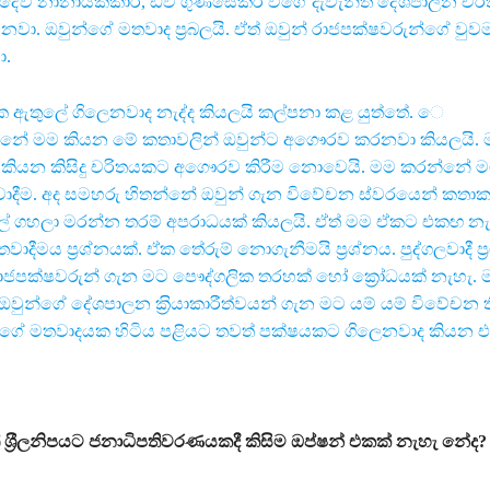
ුදේව නානායක්කාර, ඩිව් ගුණසේකර වගේ දැවැන්ත දේශපාලන චර
නවා. ඔවුන්ගේ මතවාද ප‍්‍රබලයි. ඒත් ඔවුන් රාජපක්ෂවරුන්ගේ වු
ා.
් ඒක ඇතුලේ ගිලෙනවාද නැද්ද කියලයි කල්පනා කළ යුත්තේ. ෙ
්නේ මම කියන මේ කතාවලින් ඔවුන්ට අගෞරව කරනවා කියලයි. 
කියන කිසිදු චරිතයකට අගෞරව කිරීම නොවෙයි. මම කරන්නේ ම
ාදීම. අද සමහරු හිතන්නේ ඔවුන් ගැන විවේචන ස්වරයෙන් කත
් ගහලා මරන්න තරම් අපරාධයක් කියලයි. ඒත් මම ඒකට එකඟ නැ
දීමය ප‍්‍රශ්නයක්. ඒක තේරුම් නොගැනීමයි ප‍්‍රශ්නය. පුද්ගලවාදී ප‍්
ාජපක්ෂවරුන් ගැන මට පෞද්ගලික තරහක් හෝ ක්‍රෝධයක් නැහැ. 
ඔවුන්ගේ දේශපාලන ක‍්‍රියාකාරීත්වයන් ගැන මට යම් යම් විවේචන
වගේ මතවාදයක හිටිය පළියට තවත් පක්ෂයකට ගිලෙනවාද කියන එ
‍්‍රීලනිපයට ජනාධිපතිවරණයකදී කිසිම ඔප්ෂන් එකක් නැහැ නේද?