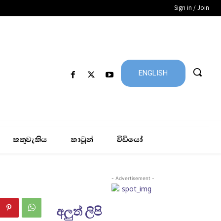
Sign in / Join
ENGLISH
කතුවැකිය
කාටූන්
විඩීයෝ
- Advertisement -
අලුත් ලිපි