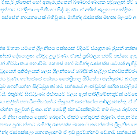
5 දී කැමැත්තෙන් හෝ අකැමැත්තෙන් බණ්ඩාරණායක පවුලෙන් පි
නට චන්ද්‍රිකා මැතිණියට සිද්ධවුණා. ඒ අතින් බැලූවාම චන්ද්‍රිකා
 පස්සේත් නායකයෙක් බිහිවුණා. මහින්ද රාජපක්ෂ මහතා බලයට 
ෂ මහතා යටතේ ශ‍්‍රීලනිපය පක්ෂයක් විදියට ජයග‍්‍රහණ රැුසක් ගත්තා
න්තර දේශපාලන අර්බූද උග‍්‍ර වුණා. ඒකේ ප‍්‍රතිඵලය තමයි පක්ෂය ඇ
් නිර්මාණය නොවීම. කෙසේ හෝ මහින්ද රාජපක්ෂ යටතේ ඇතිවූ 
ූදයෙහි ප‍්‍රතිඵලයක් ලෙස ශ‍්‍රීලනිපයේ බෙදීමක් හැදිලා ජනාධිපතිව
පරාජය වුණා. ඉන්පස්සේ පක්ෂය මෛත‍්‍රීපාල සිරිසේන මැතිතුමාට බාරද
ුව ගෙනියන්න සිද්ධවුණේ තම පක්ෂයේ ආණ්ඩුවක් සහිත පාර්ලිමේ
. එතුමාට සිද්ධවුණා එජාපයට බලය ඇති පාර්ලිමේන්තුවක් යටත
ීට කලින් ජනාධිපතිවරුන්ට තිබුණේ තමන්ගේම පාර්ලිමේන්තු. ඒ න
න්න පුලූවන් වුණා. ඒත් මෛත‍්‍රී ජනාධිපතිතුමාට තම බලය රඳවාගන්
. ඒ නිසා පක්ෂය දෙකට බෙදුණා. ඒකට හේතුවක් තිබුණා. එතැන ර
ික්තකය පුරවන්නට මහින්ද රාජපක්ෂ මහතාට තමන්ගේම ශ‍්‍රීලනිපය
මහින්ද රාජපක්ෂලා නොකළානම් ඒ ඉඩ පුරවන්නට වෙනම පක්ෂයක්