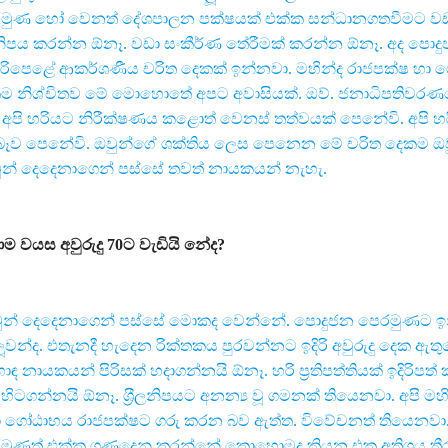
මුණ හෝ වෙනත් දේශපාලන පක්ෂයක් එක්ක සන්ධානගතවීමට ව
රීලනිපය කරන්න ඕනෑ. වඩා සංකීර්ණ තේරීමක් කරන්න ඕනෑ. අද පොද
රිපෙළේ ආකර්ශණීය චරිත දෙකක් ඉන්නවා. මහින්ද රාජපක්ෂ හා
ම නිශ්චිතව මේ මොහොතේ අපට අවාසියක්. ඔව්. ජනාධිපතිවරණය
ත් අපි හරියට නිරීක්ෂණය කළොත් වෙනස් තත්වයක් පෙනේවි. අපි හ
බෑව පෙනේවි. ඔවුන්ගේ ශක්තිය ලෙස පෙනෙන මේ චරිත දෙකම ඔ
වුන් දෙදෙනාගෙන් පස්සේ තවත් නායකයන් නැහැ.
ම වයස අවුරුදු 70ට වැඩියි නේද?
වුන් දෙදෙනාගෙන් පස්සේ මොකද වෙන්නේ. පොදුජන පෙරමුණට ඉ
ලූවන්ද. එතැනදී හැදෙන රික්තකය පුරවන්නට ඉදිරි අවුරුදු දෙක ඇත
හොඳ නායකයන් පිරිසක් හදාගන්නයි ඕනෑ. හරි ප‍්‍රතිපත්තියක් ඉදිරිපත
හිටගන්නයි ඕනෑ. ශ‍්‍රීලනිපයට අනන්‍ය වූ ගමනක් තියෙනවා. අපි මහ
 ගෝඨාභය රාජපක්ෂට ගරු කරන බව ඇත්ත. විවේචනත් තියෙනවා.
මුණත් එක්ක ගණුදෙනු කරන්නේ කොහොමද කියන එක අතිශය තීර