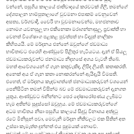
වන්නේ, පසුගිය කාලයේ ජාතිවාදයේ කරවටක් ගිලී, තමන්ගේ
දේශපාලන හාම්පුතාලාගේ වුවමනා එපාකම් වෙනුවෙන්
අසත්‍ය, වර්ගවාදී, වෛරී හා වුවමනාවෙන්ම, මහජනතාව
නොමග යවනසුලූ හා එකිනෙකා මරාගන්නාසුලූ, ප‍්‍රවෘත්ති හා
වෙනත් විශේෂාංග පළකළ පුවත්පත් හා විද්‍යුත් නාලිකා
කිහිපයයි. මේ මර්දනය එන්නේ ඔවුන්ගේ ජඩමාධ්‍ය
භාවිතාවට එරෙහි ආණ්ඩුවේ පිළිතුර හැටියටය. දැන් ඒ සියලූ
ජඩමාධ්‍යකරුවන්ට ජනමාධ්‍ය නිදහසේ අගය වැටහී තිබේ.
මහත් ආවේගයෙන් ඒ ගැන කතුවැකිද, ලිපිද ලියති. කතාකරති.
අනෙක් අය ඒ ගැන කතා නොකරන්නේ ඇයිදැයි විමසති.
එහෙත්, ඒ මර්දනය කැඳවාගත්තේ ජනමාධ්‍යකරුවන් වශයෙන්
පෙනීසිටින තමන් විසින්ම බව මේ ජඩමාධ්‍යකරුවන් දැනගත
යුතුය. ආණ්ඩුවට බනින්නට පෙර දෝෂාරෝපණය ලැබීමට
හැම අතින්ම සුදුස්සෝ ඔවුහුය. මේ ජඩමාධ්‍යකරුවන්ගේ
අධම භාවිතය නිසා පසුගිය කාලයේ සිදුවූ විනාශය අත්දුටු
රටේ මිනිසුන් පවා, මෙවැනි මර්දන නීතිවලට එක සිතින් අත
උස්සා කැමැත්ත දුන්නත් එය පුදුමයක් නොවේ.
තවමත් මේ සංශෝධනයේ තිබෙන වචන ගැන අප දන්නේ