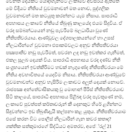
වෙනත් දෙයකට යොදාගැනීමට ලංකාවේ අවසරය ඇත්තේ
මේ විදියට නීතියේ වුවමනාවන් මත නොව, පුද්ගලික
වුවමනාවන් මත කටයුතු කරන්නට යෑම නිසාය. සාපරාධී
අපහාසය ලංකාවේ නීතියේ තිබුණු කාලයේද එයම සිදුවිය. ඒ
වරද සම්බන්ධයෙන් නඩු පැවරීමේ බලධාරියා වුණේ
නීතිපතිවරයාය. ආණ්ඩුවල දේශපාලකයන්ගේ හා උසස්
නිලධාරීන්ගේ වුවමනා එපාකම්වලට අනුව නීතිපතිවරයා
පක්‍ෂපාතීව නඩු පැවරීමත්, පවරන ලද නඩු ඉවත්කර ගැනීමත්,
එකල සුලබ දෙයක් විය. සාපරාධී අපහාසය වරද දණ්ඩ නීති
සංග‍්‍රහයෙන් ඉවත්කිරීමට හඬක් නැගුණේද නීතිපතිවරයා මේ
නීතිය අවභාවිතයේ යෙදවීම නිසාය. නීතිපතිවරයා ආණ්ඩුවේ
වුවමනාවන්ට අනුව හැසිරීම ලංකාවට අලූත් දෙයක් නොවේ.
රාජපක්‍ෂ අන්තේවාසිකයකු වු මොහාන් පීරිස් නීතිපතිවරයාව
සිටි කාලයේ, සාපරාධී අපහාසය පිළිබඳ වරද පැවතුණේ නම්,
ලංකාවේ පුවත්පත් කර්තෘවරුන් කී දෙනකුට හිරේ ළගින්නට
සිදුවන්නට ඉඩ තිබුණිදැයි කල්පනා කළ යුතුය. නීතිපතිවරයාම
එසේ කරන විට පොලිස් නිලධාරීන් ගැන කවර කතාද?
ශක්තික සත්කුමාරගේ සිද්ධියට අමතරව, අපේ‍්‍රල් 21