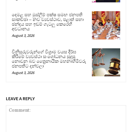
දෙමළ සහ මුස්ලිම් පක්ෂ සමඟ ජනපති
සාකච්ඡා – නව ව්‍යවස්ථාව, පළාත් සභා
ඡන්දය සහ ඉඩම් ගැටලු කෙරෙහි
අවධානය
August 3, 2026
විනිසුරුවරුන්ගේ විශ්‍රාම වයස දීර්ඝ
කිරීමේ ව්‍යවස්ථා සංශෝධනය සුදුසු
නොවන බව ත්‍රෛනායික මහනාහිමිවරු
ජනපතිට දන්වලා
August 3, 2026
LEAVE A REPLY