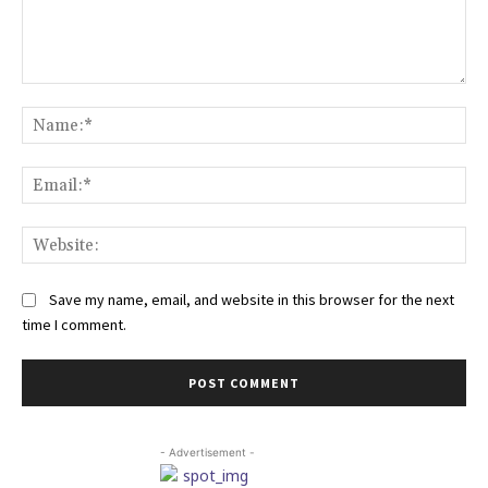
Comment:
Na
Ema
Web
Save my name, email, and website in this browser for the next
time I comment.
- Advertisement -