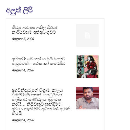
අලුත් ලිපි
හිටපු අමාත්‍ය අකිල විරාජ්
කාරියවසම් අත්අඩංගුවට
August 5, 2026
අභිසාරී: වෙනත් යථාර්ථයකට
කවුළුවක් – රොහාන් සමරජීව
August 4, 2026
අගවිනිසුරුගේ විශ්‍රාම කාලය
දික්කිරීමේ පනත් කෙටුම්පත
කැබිනට් මණ්ඩලය අනුමත
කරයි… කිසිවකුට කන්දීමට
අවශ්‍ය නැති බව අධිකරණ ඇමති
කියයි
August 4, 2026