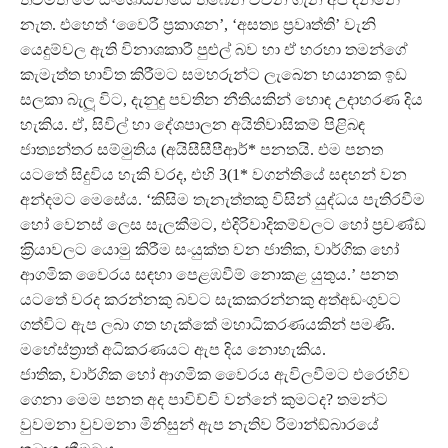
නැත. එහෙත් ‘වෛරී ප‍්‍රකාශන’, ‘අසත්‍ය ප‍්‍රවෘත්ති’ වැනි
යෙදුම්වල ඇති විනාශකාරී පුළුල් බව හා ඒ හරහා තමන්ගේ
කැමැත්ත භාවිත කිරීමට සමහරුන්ට ලැබෙන භයානක ඉඩ
සලකා බැලූ විට, දැනුදු පවතින නීතියකින් හොඳ උදාහරණ දිය
හැකිය. ඒ, සිවිල් හා දේශපාලන අයිතිවාසිකම් පිළිබඳ
ජාත්‍යන්තර සම්මුතිය (අයිසීසීපීආර්* පනතයි. එම පනත
යටතේ සිදුවිය හැකි වරද, එහි 3(1* වගන්තියේ සඳහන් වන
අන්දමට මෙසේය. ‘කිසිම තැනැත්තකු විසින් යුද්ධය පැතිරවීම
හෝ වෙනස් ලෙස සැලකීමට, එදිරිවාදිකම්වලට හෝ ප‍්‍රචණ්ඩ
ක‍්‍රියාවලට යොමු කිරීම සංයුක්ත වන ජාතික, වාර්ගික හෝ
ආගමික වෛරය සඳහා පෙළඹවීම් නොකළ යුතුය.’ පනත
යටතේ වරද කරන්නකු බවට සැකකරන්නකු අත්අඩංගුවට
ගත්විට ඇප ලබා ගත හැක්කේ මහාධිකරණයකින් පමණි.
මහේස්ත‍්‍රාත් අධිකරණයට ඇප දිය නොහැකිය.
ජාතික, වාර්ගික හෝ ආගමික වෛරය ඇවිලවීමට එරෙහිව
ගෙනා මෙම පනත අද පාවිච්චි වන්නේ කුමටද? තමන්ට
වුවමනා වුවමනා මිනිසුන් ඇප නැතිව රිමාන්ඞ්බාරයේ