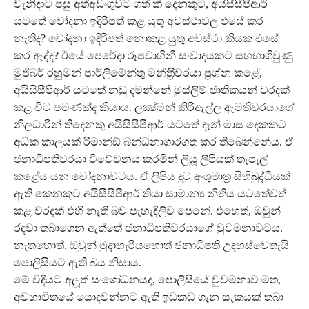
වැනිදාට පසු අත්අඩංගුවට ගත් කී දෙනකුට, අයිසීසීපීආර්
යටතේ චෝදනා ඉදිරිපත් කළ යුතු අවස්ථාවල එසේ කර
නැතිද? චෝදනා ඉදිරිපත් නොකළ යුතු අවස්ථා කීයක එසේ
කර ඇද්ද? ඊයේ පෙරේදා රූපවාහිනී සංවාදයකට සහභාගිවුණු
මුජිබර් රහුමන් පාර්ලිමේන්තු මන්ත‍්‍රීවරයා ප‍්‍රශ්න කළේ,
අයිසීසීපීආර් යටතේ නඩු දමන්නේ මුස්ලිම් ජාතිකයන් වරදක්
කළ විට පමණක්ද කියාය. ලක්‍ෂ්මන් කිරිඇල්ල ඇමතිවරයාගේ
නිලධාරීන් තිදෙනකු අයිසීසීපීආර් යටතේ දැන් මාස දෙකකට
අධික කාලයක් රිමාන්ඞ් බන්ධනාගාරගත කර තිබෙන්නේය. ඒ
ජනාධිපතිවරයා විවේචනය කරමින් ලියූ ලිපියක් තැපැල්
කළේය යන චෝදනාවටය. ඒ ලිපිය දුටු අංශුමාත‍්‍ර සිහිබුද්ධියක්
ඇති කෙනකුට අයිසීසීපීආර් තියා සාමාන්‍ය නීතිය යටතේවත්
කළ වරදක් එහි නැති බව පැහැදිලිව පෙනේ. එහෙත්, ඔවුන්
රඳවා තබාගෙන ඇත්තේ ජනාධිපතිවරයාගේ වුවමනාවටය.
නැතහොත්, ඔවුන් මුදාහැරියහොත් ජනාධිපති උදහස්වෙතැයි
පොලිසියට ඇති බය නිසාය.
මේ විදියට අලූත් සංශෝධනයද, පොලිසියේ වුවමනාව මත,
අවභාවිතයේ යොදවන්නට ඇති ඉඩකඩ ගැන සැකයක් තබා