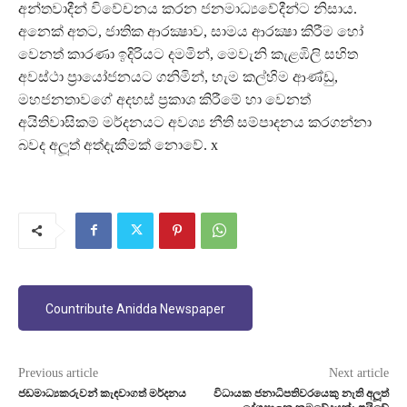
අන්තවාදීන් විවේචනය කරන ජනමාධ්‍යවේදීන්ට නිසාය.
අනෙක් අතට, ජාතික ආරක්‍ෂාව, සාමය ආරක්‍ෂා කිරීම හෝ
වෙනත් කාරණා ඉදිරියට දමමින්, මෙවැනි කැළඹිලි සහිත
අවස්ථා ප‍්‍රායෝජනයට ගනිමින්, හැම කල්හිම ආණ්ඩු,
මහජනතාවගේ අදහස් ප‍්‍රකාශ කිරීමේ හා වෙනත්
අයිතිවාසිකම් මර්දනයට අවශ්‍ය නීති සම්පාදනය කරගන්නා
බවද අලූත් අත්දැකීමක් නොවේ. x
Countribute Anidda Newspaper
Previous article
Next article
ජඩමාධ්‍යකරුවන් කැඳවාගත් මර්දනය
විධායක ජනාධිපතිවරයෙකු නැති අලූත්