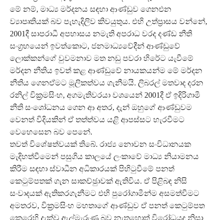
මේ නම්, මාධ්‍ය මර්දනය සඳහා ආණ්ඩුව ගෙනඑන
ව්‍යාපෘතියක් බව පැහැදිලිව කිවයුතුය. එහි උත්ප‍්‍රාසය වන්නේ,
2001දී සාපරාධී අපහාසය නමැති අපරාධ වරද දණ්ඩ නීති
සංග‍්‍රහයෙන් ඉවත්කොට, ජනමාධ්‍යවේදීන් ආණ්ඩුවේ
ලොක්කන්ගේ වුවමනාව මත නඩු පවරා හිරේට යැවීමේ
මර්දන නීතිය ඉවත් කළ ආණ්ඩුවේ නායකයන්ම මේ මර්දන
නීතිය ගෙනඒමට මූලිකත්වය ගැනීමයි. ලිබරල් මතවාද දරන
රනිල් වික‍්‍රමසිංහ, අගමැතිවරයා වශයෙන් 2001දී ඒ ඉදිරිගාමී
නීති සංශෝධනය ගෙන ආ අතර, දැන් ඔහුගේ ආණ්ඩුවම
වෙනත් විදියකින් ඒ තත්ත්වය යළි ආපස්සට හැරවීමට
වෙහෙසෙන බව පෙනේ.
තවත් විශේෂත්වයක් තිබේ. රාජ්‍ය නොවන සංවිධානයක
මැදිහත්වීමෙන් පසුගිය කාලයේ ලංකාවේ මාධ්‍ය නියාමනය
කිරීම සඳහා ස්වාධීන අධිකාරයක් පිහිටුවීමේ පනත්
කෙටුම්පතක් ගැන සාකච්ඡුාවක් ඇතිවිය. ඒ පිළිබඳ නිසි
සංවාදයක් ඇතිකරගැනීමට එහි පුරෝගාමීන්ම අසමත්වීමට
අමතරව, වික‍්‍රමසිංහ මහතාගේ ආණ්ඩුව ඒ පනත් කෙටුම්පත
කෙරෙහි දැක්වූ ඇල්මැරුණු බව නැතහොත් විරෝධයද නිසා