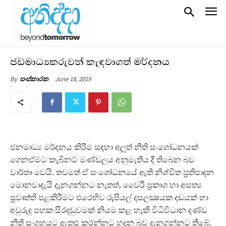
ජඩමාධ්‍යකරුවන් කැඳවාගත් මර්දනය
June 18, 2019
By
සංස්කාරක
ජනමාධ්‍ය මර්දනය කිරීම සඳහා අලූත් නීති සංශෝධනයක්
ගෙනඒමට කැබිනට් මණ්ඩලය අනුමැතිය දී තිබෙන බව
වාර්තා වෙයි. තවමත් ඒ සංශෝධනයේ ඇති නිශ්චිත ප‍්‍රතිපාදන
මොනවාදැයි දැනගන්නට නැතත්, වෛරී ප‍්‍රකාශ හා අසත්‍ය
ප‍්‍රවෘත්ති පළකිරීමට එරෙහිව රුපියල් දසලක්‍ෂයක දඩයක් හා
අවුරුදු පහක සිරදඬුවමක් නියම කළ හැකි විධිවිධාන දණ්ඩ
නීති සංග‍්‍රහයට ඇතුළු කරන්නට හදන බව දැනගන්නට තිබේ.