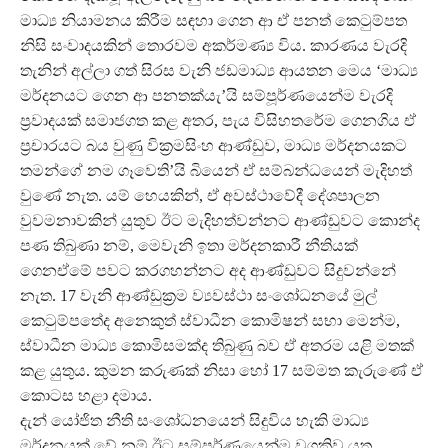
මාධ්‍ය නියාමනය කිරීම සඳහා ගෙන ආ ඒ පනත් කෙටුම්පත
නිසි සංවාදයකින් තොරවම අකර්මණ්‍ය විය. කාරණය වැරදි
තැනින් අල්ලා ගත් සිරස වැනි ජඩමාධ්‍ය ආයතන මෙය ‘මාධ්‍ය
මර්දනයට ගෙන ආ පනතක්යැ’යි සම්පූර්ණයෙන්ම වැරදි
ප‍්‍රවාදයක් සමාජගත කළ අතර, පැය විසිහතරේම ගෙනගිය ඒ
ප‍්‍රචාරයට බය වුණු වික‍්‍රමසිංහ ආණ්ඩුව, මාධ්‍ය මර්දනයකට
තමන්ගේ නම ගෑවෙති’යි බියෙන් ඒ සම්බන්ධයෙන් මැදිහත්
වුණේ නැත. යම් හෙයකින්, ඒ අවස්ථාවේදී දේශපාලන
වුවමනාවකින් යුතුව ඊට මැදිහත්වන්නට ආණ්ඩුවට කොන්ද
පණ තිබුණා නම්, මෙවැනි ඉතා මර්දනකාරී නීතියක්
ගෙනඒමේ පවට කරගහන්නට අද ආණ්ඩුවට සිදුවන්නේ
නැත. 17 වැනි ආණ්ඩුක‍්‍රම ව්‍යවස්ථා සංශෝධනයේ මුල්
කෙටුම්පතේද අනෙකුත් ස්වාධීන කොමිෂන් සභා මෙන්ම,
ස්වාධීන මාධ්‍ය කොමිසමක්ද තිබුණු බව ඒ අතරම යළි මතක්
කළ යුතුය. කුමන කරුණක් නිසා හෝ 17 සම්මත කැරුණේ ඒ
කොටස හළා දමාය.
දැන් යෝජිත නීති සංශෝධනයෙන් සිදුවිය හැකි මාධ්‍ය
මර්දනයක් වේ නම් ඊට සම්පූර්ණයෙන්ම වගකිව යුතු