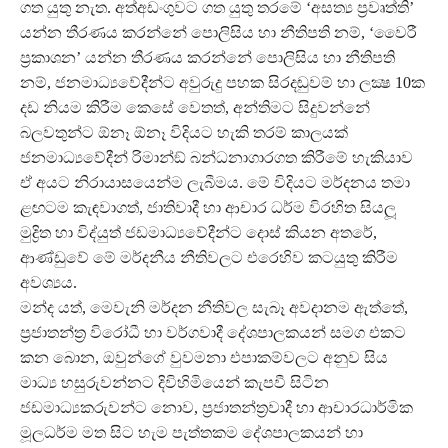
ගත යුතු නැත. අත්අඩංගුවට ගත යුතු තරමේ ‘අසත්‍ය ප‍්‍රවෘත්ති’
යන්න තීරණය කරන්නේ පොලිසිය හා නීතිපති නම්, ‘වෛරී
ප‍්‍රකාශන’ යන්න තීරණය කරන්නේ පොලිසිය හා නීතිපති
නම්, ජනමාධ්‍යවේදීන්ට අවුරුදු පහක සිරදඬුවම් හා ලක්‍ෂ 10ක
දඩ නියම කිරීම කෙසේ වෙතත්, අන්තිමට සිදුවන්නේ
බලවතුන්ට ඕනෑ ඕනෑ විදියට හැකි තරම් කාලයක්
ජනමාධ්‍යවේදීන් රිමාන්ඞ් බන්ධනාගාරගත කිරීමේ හැකියාව
ඒ අයට නිරායාසයෙන්ම ලැබීමය. මේ විදියට මර්දනය තමා
ළඟටම කැඳවාගත්, ජාතිවාදී හා ආචාර ධර්ම විරහිත සියලූ
මුද්‍රිත හා විද්යුත් ජඩමාධ්‍යවේදීන්ට දොස් කියන අතරේ,
ආණ්ඩුවේ මේ මර්දනීය නීතිවලට එරෙහිව කටයුතු කිරීම
අවශ්‍යය.
මන්ද යත්, මෙවැනි මර්දන නීතිවල සැබෑ අවදානම ඇත්තේ,
ප‍්‍රජාතන්ත‍්‍ර විරෝධී හා වර්ගවාදී දේශපාලකයන් සමග එකට
කන බොන, ඔවුන්ගේ වුවමනා එපාකම්වලට අනුව සිය
මාධ්‍ය හසුරුවන්නට දිවිහිමියෙන් කැපවී සිටින
ජඩමාධ්‍යකරුවන්ට නොව, ප‍්‍රජාතන්ත‍්‍රවාදී හා ආචාරධාර්මික
මූලධර්ම මත සිට හැම පැත්තකම දේශපාලකයන් හා