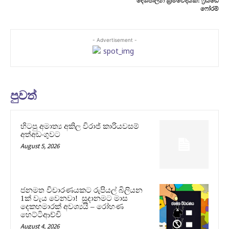
දේශපාලන ක‍්‍රමවේදයක්: ෆ‍්‍රයිඬේ
ෆෝරම්
- Advertisement -
පුවත්
හිටපු අමාත්‍ය අකිල විරාජ් කාරියවසම්
අත්අඩංගුවට
August 5, 2026
ජනමත විචාරණයකට රුපියල් බිලියන
1ක් වැය වෙනවා! සූදානමට මාස
දෙකහමාරක් අවශ්‍යයි – රෝහණ
හෙට්ටිආච්චි
August 4, 2026