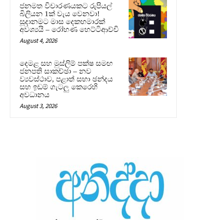
ජනමත විචාරණයකට රුපියල්
බිලියන 1ක් වැය වෙනවා!
සූදානමට මාස දෙකහමාරක්
අවශ්‍යයි – රෝහණ හෙට්ටිආච්චි
August 4, 2026
දෙමළ සහ මුස්ලිම් පක්ෂ සමඟ
ජනපති සාකච්ඡා – නව
ව්‍යවස්ථාව, පළාත් සභා ඡන්දය
සහ ඉඩම් ගැටලු කෙරෙහි
අවධානය
August 3, 2026