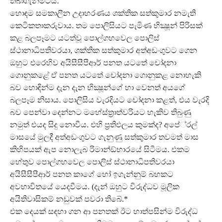
තබාගැනීමටය.
හොඳම සමකාලීන උදාහරණය ශක්තික සත්කුමාර නමැති
කෙටිකතාකරුවාය. තම පොලිසියට පැමිණ භික්‍ෂූන් පිරිසක්
කළ බලපෑමට යටත්වූ පොල්ගහවෙල පොලිස්
ස්ථානාධිපතිවරයා, ශක්තික සත්කුමාර අත්අඩංගුවට ගෙන
ඔහුට එරෙහිව අයිසීසීපීආර් පනත යටතේ චෝදනා
ගොනුකළේ ඒ පනත යටතේ චෝදනා ගොනුකළ නොහැකි
බව හොඳින්ම දැන දැන භික්‍ෂූන්ගේ හා වෙනත් අයගේ
බලපෑම නිසාය. පොලිසිය වැරදියට චෝදනා කළත්, එය වැරදි
බව පෙන්වා දෙන්නට මහේස්ත‍්‍රාත්වරියට හැකිව තිබුණු
නමුත් එයද සිදු නොවීය. එහි ප‍්‍රතිඵලය කුමක්ද? අපේ‍්‍රල්
මාසයේ මුලදී අත්අඩංගුවට ගැනුණු සත්කුමාර තවමත් මාස
කිහිපයක් ඇප නොලැබ රිමාන්ඞ්භාරයේ සිටීමය. එකම
හේතුව පොල්ගහවෙල පොලිස් ස්ථානාධිපතිවරයා
අයිසීසීපීආර් පනත කාගේ හෝ ඉගැන්නුම් බහකට
අවභාවිතයේ යෙදවීමය. (දැන් ඔහුට විරුද්ධව මූලික
අයිතිවාසිකම් නඩුවක් පවරා තිබේ.*
එක දෙයක් සඳහා ගන ආ පනතක් ඊට හාත්පසින්ම විරුද්ධ