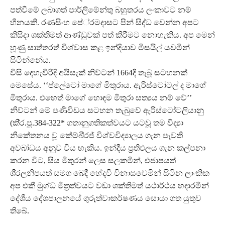
පත්වීමේ ලබාගත් පාර්ලිමේන්තු බහුතරය ලංකාවට නම්
හීනයකි. රණසිංහ පේ‍්‍රමදාසට පින් සිද්ධ වෙන්න අපට
කිසිදා ශක්තිමත් ආණ්ඩුවක් පත් කිරීමට නොහැකිය. අප මෙන්
හූණු සාත්තරත් විශ්වාස කළ ඉන්දියාව මිසයිල් යවමින්
සිටින්නේය.
විසි දෙහැවිරිදි අයිසැක් නිව්ටන් 1664දී තැබූ සටහනක්
මෙසේය. ‘‘ප්ලේටෝ මාගේ මිතුරාය. ඇරිස්ටෝටල් ද මාගේ
මිතුරාය. එහෙත් මාගේ හොඳම මිතුරා සත්‍යය නම් වේ’’
නිව්ටන් මේ පණිවිඩය සටහන තැබුවේ ඇරිස්ටෝටලියානු
(කි‍්‍ර.පූ.384-322* ගතානුගතිකත්වයට යටවූ තම විද්‍යා
නිකේතනය වූ කේම්බි‍්‍රජ් විශ්වවිද්‍යාලය ගැන පැවති
අවබා්ධය අනුව විය හැකිය. ඉන්දීය ප‍්‍රතිඵලය ගැන කල්පනා
කරන විට, සිය මිතුරන් ලෙස සලකමින්, එජාපයත්
ශී‍්‍රලනිපයත් සමග බෙදී භේදවී විනාසවෙමින් සිටින ලාංකික
අප එකී මුග්ධ මිත‍්‍රත්වයට වඩා ශක්තිමත් යථාර්ථය හදාරමින්
දේශීය දේශපාලනයේ ගුරුත්වාකර්ෂණය සොයා ගත යුතුව
තිබේ.