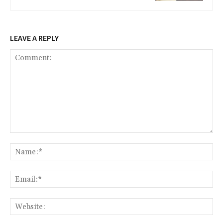
LEAVE A REPLY
Comment:
Na
Ema
Web