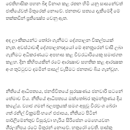
ඓතිහාසික පහන බිඳ විනාශ කළ රතන හිමි යනු සාසනේවත්
ජාතියේවත් මිතුරෙක් නොවේ. ජනතාව සත්‍යය දැකීමේදී මේ
තක්කඞීන් ප‍්‍රතික්‍ෂේප වෙනු ඇත.
අද ලාංකිකයන්ට තෝරා ගැනීමට දේශපාලන විකල්පයක්
නැත. අවස්ථාවාදී දේශපාලනඥයෝ මේ අනතුුරෙන් වාසි ලබා
ගැනීමට අධීකරණයට අපහාස කළ චීවරධාරියෙකු සමාජගත
කළහ. දින කිහිපයකින් රටේ ආරක්‍ෂාව සහතික කළ ආරක්‍ෂක
අංශ තුට්ටුවට දමමින් පාසල් වැසීමට ජනතාව බිය ගැන්වූහ.
නීතියේ ආධිපත්‍යය, ජනජීවිතයේ සුරක්‍ෂණය ජනවාරි සටනේ
තේමාව විය. නීතියේ ආධිපත්‍යය ඔක්තෝබර කුමන්ත‍්‍රණය දිය
කළේය. ව්‍යාජ ගමන් බලපත‍්‍රයක් සමග අසුවූ වීරවංශ බේරා
ගත් රනිල් වික‍්‍රමසිංහගේ එජාපය, නීතියට පිටින්
පාර්ලිමේන්තුව විසුරුවා හැරිය සිරිසේන මෙහෙයවන
ශී‍්‍රලනිපය රටේ මිතුරන් නොවේ. හතුරෝ වෙති. පාස්කු