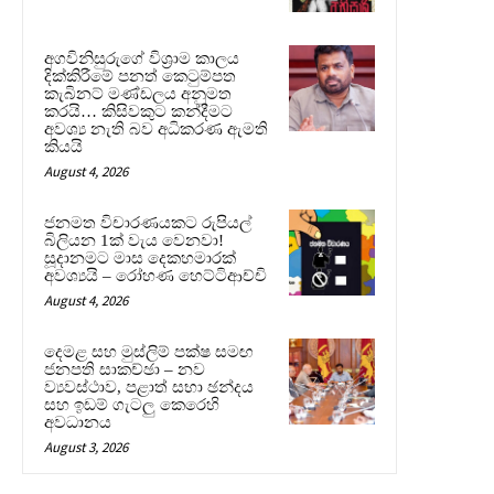
අගවිනිසුරුගේ විශ්‍රාම කාලය
දික්කිරීමේ පනත් කෙටුම්පත
කැබිනට් මණ්ඩලය අනුමත
කරයි… කිසිවකුට කන්දීමට
අවශ්‍ය නැති බව අධිකරණ ඇමති
කියයි
August 4, 2026
ජනමත විචාරණයකට රුපියල්
බිලියන 1ක් වැය වෙනවා!
සූදානමට මාස දෙකහමාරක්
අවශ්‍යයි – රෝහණ හෙට්ටිආච්චි
August 4, 2026
දෙමළ සහ මුස්ලිම් පක්ෂ සමඟ
ජනපති සාකච්ඡා – නව
ව්‍යවස්ථාව, පළාත් සභා ඡන්දය
සහ ඉඩම් ගැටලු කෙරෙහි
අවධානය
August 3, 2026