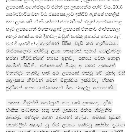
ලක්‍ෂයකි. අගෝස්තුවේ එයින් දස ලක්‍ෂයක්ම අහිමි විය. 2018
පෙබරවාරිය වන විට රාජපක්‍ෂලාට ඉතිරිව ඇත්තේ හතලිස්
නව ලක්‍ෂයකි. ඒ කියන්නේ ජනවාරියේ ඔවුන් අපේක්‍ෂා කළ
හැට ලක්‍ෂයෙන් එකොළොස් ලක්‍ෂයක් ජනතාව රාජපක්‍ෂලා
අතැර ගොස්ය. මේ දිනවල ඔවුන් පාස්කු ප‍්‍රහාරය හරහා ලේ
ගලන්නේ පිරිස වැඩි කර ගැනීමටය.
මස් විකුණමින් ද
රාජපක්‍ෂලාට අහිමිවූ ලක්‍ෂ හතඅටක් කුමාර වෙල්ගමලා
හරහා නිව්ටන්ගේ න්‍යාය අනුව, සත්‍යය වෙත ගොනු
වෙමින් සිටිති. එජාපයෙන් පිටවූ දා හතර ලක්‍ෂයක්
මහින්දට නැතිවූ හත් අට ලක්‍ෂයක් එක්වූ මේ ඡුන්ද විසි
දෙලක්‍ෂය නිව්ටන් මෙන් මිත‍්‍රත්වය ඉක්මවා, හිතන
බුද්ධිමත් සත්‍ය ගවේෂකයන් මිස වහල්ලූ නොවෙති.
ජනතා විමුක්ති පෙරමුණ සතු හත් ලක්‍ෂයද, ද්‍රවිඩ
ජාතික සංධානය සතු පන් ලක්‍ෂයද එජාප ශී‍්‍රලනිප
බොරුව තේරුම් ගෙන බොහෝ කල්ය. මෙසේ ප‍්‍රධාන
පක්‍ෂවලින් බැහැර වූ තිස් ලක්‍ෂය ඉක්මවූ ශක්තිය ප‍්‍රධාන