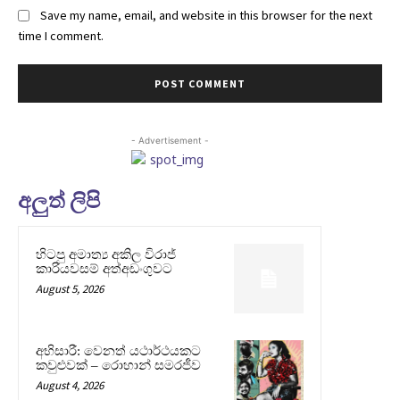
Save my name, email, and website in this browser for the next
time I comment.
- Advertisement -
අලුත් ලිපි
හිටපු අමාත්‍ය අකිල විරාජ්
කාරියවසම් අත්අඩංගුවට
August 5, 2026
අභිසාරී: වෙනත් යථාර්ථයකට
කවුළුවක් – රොහාන් සමරජීව
August 4, 2026