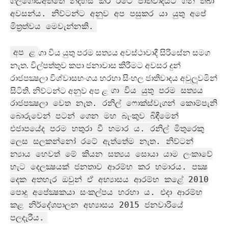
ගලගොඩඅත්තේ නිදහස් කර රටේ ජාතිවාදයට ගිනි තබා
අවසන්ය. නිව්ටන්ට අනුව අප පසුකර යා යුතු අපේ
මිත‍්‍රත්වය මෙවැන්නකි.
අප ළ
ගා විය යුතු පරම සත්‍යය අවස්ථාවාදී සිරිසේන සමග
නැත. විල්පත්තුව කපා ජනාවාස කිරීමට අවසර දුන්
රාජපක්‍ෂලා විශ්වාසභංගය හරහා සිංහල ජාතිවාදය අවුලූවමින්
ගා විය යුතු පරම සත්‍යය
සිටිති. නිව්ටන්ට අනුව අප ළ
රාජපක්‍ෂලා වෙත නැත. රනිල් ෆොක්ස්වැගන් කොම්පැනි
බොරුවෙන් පටන් ගෙන මහ බැංකුව බිඳීමෙන්
එජාපයේද පරම හතුරා වී හමාර ය. රනිල් මිතුරෙකු
ලෙස සලකන්නෝ රටේ ඇත්තේම නැත. නිව්ටන්
න්‍යාය හෙවත් මේ කියන සත්‍යය සොයා යාම ලංකාවේ
හැට දෙලක්‍ෂයක් ජනතාව ආරම්භ කර හමාරය. පක්‍ෂ
දෙක අතහැර ඔවුන් ඒ අභ්‍යාසය ආරම්භ කළේ 2010
පොදු අපේක්‍ෂකයා සංකල්පය හරහා ය. එදා ආරම්භ
කළ නිර්දේශපාලන අභ්‍යාසය 2015 ජනවාරියේ
පලදැරීය.