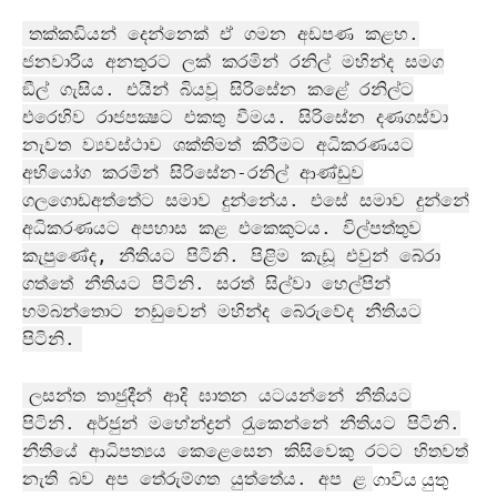
තක්කඩියන් දෙන්නෙක් ඒ ගමන අඩපණ කළහ.
ජනවාරිය අනතුරට ලක් කරමින් රනිල් මහින්ද සමග
ඞීල් ගැසිය. එයින් බියවූ සිරිසේන කළේ රනිල්ට
එරෙහිව රාජපක්‍ෂට එකතු වීමය. සිරිසේන දණගස්වා
නැවත ව්‍යවස්ථාව ශක්තිමත් කිරීමට අධිකරණයට
අභියෝග කරමින් සිරිසේන-රනිල් ආණ්ඩුව
ගලගොඩඅත්තේට සමාව දුන්නේය. එසේ සමාව දුන්නේ
අධිකරණයට අපහාස කළ එකෙකුටය. විල්පත්තුව
කැපුණේද, නීතියට පිටිනි. පිළිම කැඩූ එවුන් බේරා
ගත්තේ නීතියට පිටිනි. සරත් සිල්වා හෙල්පින්
හම්බන්තොට නඩුවෙන් මහින්ද බේරුවේද නීතියට
පිටිනි.
ලසන්ත තාජුදීන් ආදි ඝාතන යටයන්නේ නීතියට
පිටිනි. අර්ජුන් මහේන්ද්‍රන් රැුකෙන්නේ නීතියට පිටිනි.
නීතියේ ආධිපත්‍යය කෙළෙසෙන කිසිවෙකු රටට හිතවත්
නැති බව අප තේරුම්ගත යුත්තේය. අප ළ
ගාවිය යුතු