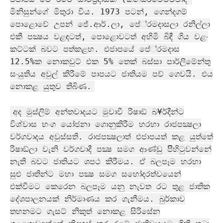
මිනිසුන්ගේ මිතුරා විය. 1973 පටන්, ගෙන්දගම්
පොළොවේ උපන් ජේ.ආර්.ලා, පේ‍්‍රමදාසලා රනිල්ලා
එකී පක්‍ෂය වළඳටත්, පොළොවටත් අහිමි බිඳී ගිය වළං
කට්ටක් බවට පත්කළහ. එජාපයේ පේ‍්‍රමදාස
12.5%ක නොකවුට් එක 5% තෙක් බස්සා පාර්ලිමේන්තු
සංයුතිය අවුල් කිරීමේ පාපයට ජාතියම පව් ගෙවයි. එය
නොකළ යුතුව තිබිණ.
අද මුස්ලිම් අන්තවාදයට මුවාවී රිෂාඞ් බ¥ර්දීන්ට
විශ්වාස භංග යෝජනා ගොනුකිරීම හරහා රාජපක්‍ෂලා
වර්ගවාදය අවුස්සති. රාජපක්‍ෂලාත් එජාපයත් කළ යුත්තේ
රිෂාඞ්ලා වැනි වර්ගවාදී පක්‍ෂ සමග ආණ්ඩු පිිහිටුවන්නේ
නැති බවට ජාතියට ශපථ කිරීමය. ඒ බලපෑම හරහා
සුළු ජාතින්ට මහා පක්‍ෂ සමග සහෝදරත්වයෙන්
එක්වීමට කෙරෙන බලපෑම යනු නැවත රට තුළ ජාතික
දේශපාලනයක් නිර්මාණය කර ගැනීමය. බුර්කාව
තහනමට ගැසට් නිකුත් නොකළ සිරිසේන