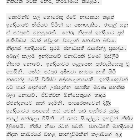
නීතියක් රටක් නේරු නිර්මාණය කළේය.
කොටින්ම පල් හොරෙකු රටේ නායකයා කළත්
ඉන්දියාවේ නීතියට පිටින් යා නොහැකිය. රාහුල් යනු
ඒ පරපුරේ මුනුපුරෙකි. නේරු නිදහස් ඉන්දියාට දුන්
පණිවිඩය රටක් පවුලක වහලූන් නොවන බවය.
නිදහස් ඉන්දියාවේ ප‍්‍රථම ජනාධිපති රාජේන්ද්‍ර ප‍්‍රසාද්ය.
අබ්දුල් කලාම් ඉන්දියාවේ ජනාධිපති වුණේ මුස්ලිම්
නිසාම නොවේ. ඉන්දියාවට ගැළපෙන පුරවැසියෙකු වූ
හෙයිනි. නේරු පරපුර අබිබවා නැවත නැගී සිටි
නරෙන්ද්‍ර මෝදි විශිෂ්ට දේශපාලකයෙකි. ඉන්දියානුවන්
රට භාර දෙන්නේ උප්පැන්න සහතික මරණ සහතික
බලා නොවේ. ජීවත්වන මිනිසෙකුගේ හෘදය
ස්ඵන්දනයට කන් දෙමිනි. සාක්‍ෂරතාවෙන් දිළිඳු
ඉන්දියාවට සත්‍යයේ හඬ වෙන් කර ගැනීමට පුරුදු
කළේ නේරුලා විසිනි. ඒ රටේ සියල්ලට ඉහළින් නීතිය
දිළිසෙයි. නීතිය නිසා රටත් පවතී. ජනාධිපති මන්දිරයේ
නිදන කාමරයේ වහළ කාන්දුවීමකින් කලාම්ගේ ඇඳ