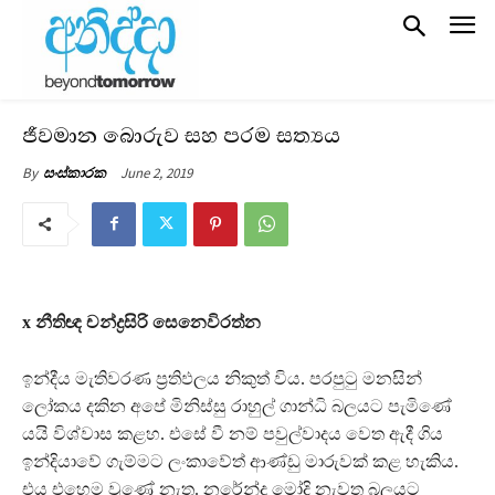
ජීවමාන බොරුව සහ පරම සත්‍යය
June 2, 2019
By
සංස්කාරක
x නීතිඥ චන්ද්‍රසිරි සෙනෙවිරත්න
ඉන්දීය මැතිවරණ ප‍්‍රතිඵලය නිකුත් විය. පරපුටු මනසින්
ලෝකය දකින අපේ මිනිස්සු රාහුල් ගාන්ධි බලයට පැමිණේ
යයි විශ්වාස කළහ. එසේ වී නම් පවුල්වාදය වෙත ඇදී ගිය
ඉන්දියාවේ ගැම්මට ලංකාවේත් ආණ්ඩු මාරුවක් කළ හැකිය.
එය එහෙම වුණේ නැත. නරේන්ද්‍ර මෝදි නැවත බලයට