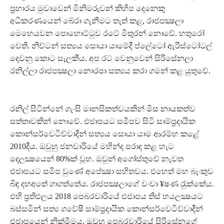
ප‍්‍රහාරය මුවාවෙන් මිනිමරුවන් කිහිප දෙනෙකු
අධිකරණයෙන් බේරා ගැනීමට තැත් කළ, රාජපක්‍ෂලා
මෙහෙයවන පොහොට්ටුව රටේ මිතුරන් නොවේ. හතුරෝ
වෙති. නිව්ටන් සත්‍යය සොයා යාමේදී ප්ලේටෝ ඇරිස්ටෝටල්
දෙවනු කොට සැලකීය. අප රට වෙනුවෙන් සිරිසේනලා
රනිල්ලා රාජපක්‍ෂලා නොරපා සත්‍යය කරා ගමන් කළ යුතුවේ.
රනිල් සිටින්නේ ගැංසි මානසිකත්වයකින් මිස නායකත්ව
සත්තාවකින් නොවේ. එජාපයට සමීපව සිටි සාම්ප‍්‍රදායික
කොන්සර්වෙටිව්වාදීන් සත්‍යය සොයා යාම ආරම්භ කළේ
2010දීය. ඔවුහු ජනවාරියේ මහින්ද පරාද කළ හැට
දෙලක්‍ෂයෙන් 80%ක් වූහ. ඔවුන් අගෝස්තුවේ නැවත
එජාපයට සමීප වුණේ අපේක්‍ෂා සහිතවය. එහෙත් මහ බැංකුව
බිඳ දහඅතේ ගාගත්තේය. රාජපක්‍ෂලාගේ වංචා ¥ෂණ රැුක්කේය.
එහි ප‍්‍රතිඵලය 2018 පෙබරවාරියේ එජාපය තිස් හයලක්‍ෂයට
බස්සමින් සත්‍ය ගවේෂී සාම්ප‍්‍රදායික කොන්සර්වෙටිව්වාදීන්
එජාපයෙන් නික්මීමය. ඔවුහු පෙබරවාරියේ සිරිසේනගේ