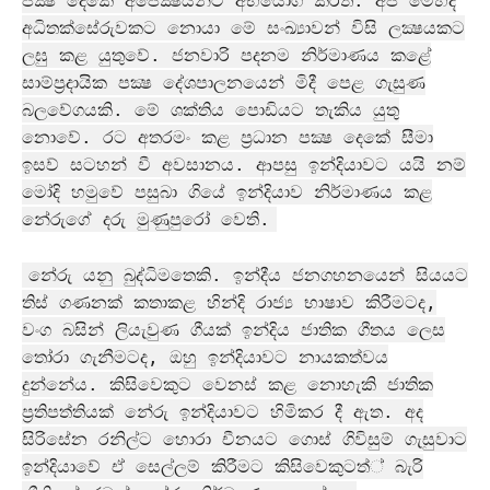
පක්‍ෂ දෙකේ අපේක්‍ෂයන්ට අභියෝග කරති. අප මෙහිදී
අධිතක්සේරුවකට නොයා මේ සංඛ්‍යාවන් විසි ලක්‍ෂයකට
ලඝු කළ යුතුවේ. ජනවාරි පදනම නිර්මාණය කළේ
සාම්ප‍්‍රදායික පක්‍ෂ දේශපාලනයෙන් මිදී පෙළ ගැසුණ
බලවේගයකි. මේ ශක්තිය පොඩියට තැකිය යුතු
නොවේ. රට අතරමං කළ ප‍්‍රධාන පක්‍ෂ දෙකේ සීමා
ඉසව් සටහන් වී අවසානය. ආපසු ඉන්දියාවට යයි නම්
මෝදි හමුවේ පසුබා ගියේ ඉන්දියාව නිර්මාණය කළ
නේරුගේ දරු මුණුපුරෝ වෙති.
නේරු යනු බුද්ධිමතෙකි. ඉන්දීය ජනගහනයෙන් සියයට
තිස් ගණනක් කතාකළ හින්දි රාජ්‍ය භාෂාව කිරීමටද,
වංග බසින් ලියැවුණ ගීයක් ඉන්දිය ජාතික ගීතය ලෙස
තෝරා ගැනීමටද, ඔහු ඉන්දියාවට නායකත්වය
දුන්නේය. කිසිවෙකුට වෙනස් කළ නොහැකි ජාතික
ප‍්‍රතිපත්තියක් නේරු ඉන්දියාවට හිමිකර දී ඇත. අද
සිරිසේන රනිල්ට හොරා චීනයට ගොස් ගිවිසුම් ගැසුවාට
ඉන්දියාවේ ඒ සෙල්ලම් කිරීමට කිසිවෙකුටත්් බැරි