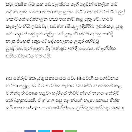
කළ රක්‍ෂිත බිම් සහ වෙරළ තීරය තෑගි දෙමින් කෙළින මේ
දේශපාලනය වහා නතර කළ යුතුය. වර්ග ආගම් පරමාර්ථ මුල්
කොටගත් දේශපාලන පක්‍ෂ තහනම් කළ යුතු වේ. පාරට
කැලේට හිමි ඉඩම්වල පවත්නා සියලූ ඉදිකිරීම් ඉවත් කළ යුතු
වේ. අදටත් හමුදාව අල්ලා ගත් උතුරේ ඉඩම් ආපසු භාරදී
නැත.එහෙත් දකුණේ දේශපාලනය උතුර අහිමිවූ
මුස්ලිම්වරුන් සඳහා විල්පත්තුව දන් දී හමාරය. ඒ අනීතික
හයිය භීෂණය වමාරයි.
අප තේරුම් ගත යුතු සත්‍යය එය වේ. 18 වෙනි සංශෝධනය
හරහා පවුලටම රට කරවන තැනට ව්‍යවස්ථාව වෙනස් කළ
මහින්ද රාජපක්‍ෂ පළවා හැරියේ නිව්ටන්ගේ න්‍යාය තේරුම්
ගත් බහුතරයකි. ඒ ග`ග ආපසු ගලන්නේ නැත. සත්‍යය තිත්ත
යයි කතාවක් ඇත. කසායත් තිත්තය. ප‍්‍රතිඵලය සනීපදායකය.x