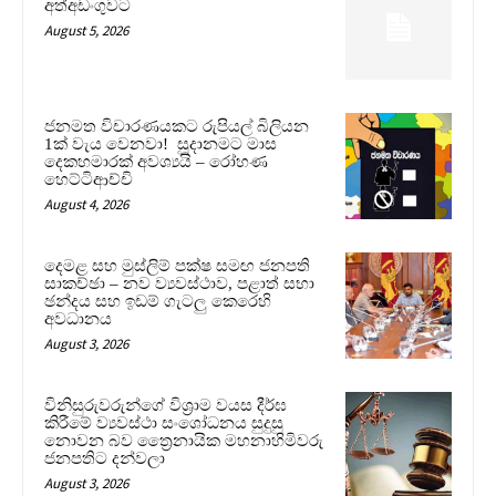
අත්අඩංගුවට
August 5, 2026
ජනමත විචාරණයකට රුපියල් බිලියන
1ක් වැය වෙනවා! සූදානමට මාස
දෙකහමාරක් අවශ්‍යයි – රෝහණ
හෙට්ටිආච්චි
August 4, 2026
දෙමළ සහ මුස්ලිම් පක්ෂ සමඟ ජනපති
සාකච්ඡා – නව ව්‍යවස්ථාව, පළාත් සභා
ඡන්දය සහ ඉඩම් ගැටලු කෙරෙහි
අවධානය
August 3, 2026
විනිසුරුවරුන්ගේ විශ්‍රාම වයස දීර්ඝ
කිරීමේ ව්‍යවස්ථා සංශෝධනය සුදුසු
නොවන බව ත්‍රෛනායික මහනාහිමිවරු
ජනපතිට දන්වලා
August 3, 2026