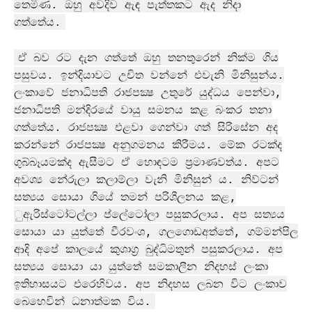
තෙමිණ. ඔහු අවදිව ඇඳ පැත්තකට ඇද නිදා
ගත්තේය.
ඒ බව රට දැන ගත්තේ ඔහු තනතුරෙන් නික්ම ගිය
පසුවය. ඉන්දියාවට උචිත වන්නේ එවැනි මිනිසුන්ය.
ලංකාවේ ජනාධිපති රාජපක්‍ෂ උතුරේ යුද්ධය පෙන්වා,
ජනාධිපති මන්දිරයේ වායු සමනය කළ බංකර තනා
ගත්තේය. රාජපක්‍ෂ එළවා ගෙන්වා ගත් සිරිසේන අද
කරන්නේ රාජපක්‍ෂ අනුගමනය කිරීමය. මේක රටක්ද
ගුබ්බෑයමක්ද ඇසීමට ඒ හොඳටම ප‍්‍රමාණවත්ය. අපට
අවශ්‍ය නේරුලා කලාම්ලා වැනි මිනිසුන් ය. නිව්ටන්
සත්‍යය සොයා ගියේ තමන් පරිශීලනය කළ,
ුඇරිස්ටෝටල්ලා ප්ලේටෝලා පසුකරලාය. අප සත්‍යය
සොයා යා යුත්තේ වීරවංශ, ගලගොඩඅත්තේ, ගම්මන්පිල
ආදි අපේ කාලයේ කුශාග‍්‍ර බුද්ධිමතුන් පසුකරලාය. අප
සත්‍යය සොයා යා යුත්තේ සමකාලීන නිදහස් ලංකා
ඉතිහාසයට එරෙහිවය. අප නිදහස ලබන විට ලංකාව
බෙහෙවින් ධනාත්මක විය.