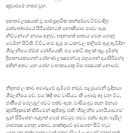
කූඩාරමේ නතර වූහ.
දාහතර ලක්‍ෂයක් වූ සාම්ප‍්‍රදායික කන්සර්වෙටිව්වාදීහු
ඔක්තෝබරයේ සිරිසේනටත් නොකියාම පාරට බැස
නිව්ටන්ගේ න්‍යාය අනුව, හඳුනාගත් සත්‍යය වෙත ගොනු
වෙමින් සිටිති. විවිධ අංඩ දැමූ සංධානවල කලිසම් ඇඳ ඇවිදින
ශී‍්‍රලනිපය ඒඞ්ස් රෝගියෙකි. එය කෙටි කලක් තුළ දුමින්ද
දිසානායකගෙන් රෝහණ ලක්‍ෂමන්ටද ඔහුගෙන් දයාසිරිගේද
අතින් අතට යන රෝග වාහකයෙකු මිස පක්‍ෂයක් නොවේ.
නිදහස් ලංකාව අමාරුවේ දැමීමේ නඩුව පළමුවෙනි චුදිතයා
ශී‍්‍රලනිපය වේ. එය 56දී තම වාසියට කී බොරු අද වන විට,
ජාතිියේ මරඋගුල් බවට පත්ව ඇත. වාසිය දුටු තැන ඕනෑම
කුප්පිදුකමක් කිරීමෙන් කුජීතවූ එකී ‘ශී‍්‍රලනිප නෙයියාඩගම’
දැන් සිරිසේන බැඳගත් වෙස් තට්ටුව බවට පත්ව ඇත. බැසිල්
රාජපක්‍ෂ ගොනු කොට, සාක්කුවේ දමාගෙන සිටි හැට
ලක්‍ෂයක ඡුන්ද පදනමෙන් ජනවාරියේ ලැබුණේ පනස් හත්