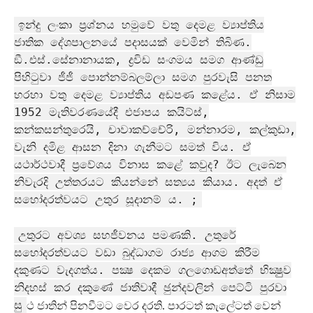
ඉන්දු ලංකා ප‍්‍රශ්නය හමුවේ වතු දෙමළ ව්‍යාප්තිය
ජාතික දේශපාලනයේ පදාසයක් වෙමින් තිබිණ.
ඞී.එස්.සේනානායක, ද්‍රවිඩ සංගමය සමග ආණ්ඩු
පිහිටුවා ජීජී පොන්නම්බලම්ලා සමග පුරවැසි පනත
හරහා වතු දෙමළ ව්‍යාප්තිය අඩපණ කළේය. ඒ නිසාම
1952 මැතිවරණයේදී එජාපය කයිට්ස්,
කන්කසන්තුරෙයි, චාවාකච්චේරි, මන්නාරම, කල්කුඩා,
වැනි දමිළ ආසන දිනා ගැනීමට සමත් විය. ඒ
යථාර්ථවාදී ප‍්‍රවේශය විනාස කළේ කවුද? ඊට ලැබෙන
නිවැරදි උත්තරයට කියන්නේ සත්‍යය කියාය. අදත් ඒ
සහෝදරත්වයට උතුර සූදානම් ය. ;
උතුරට අවශ්‍ය සහජීවනය පමණකි. උතුරේ
සහෝදරත්වයට වඩා බුද්ධාගම රාජ්‍ය ආගම කිරීම
දකුණට වැදගත්ය. පක්‍ෂ දෙකම ගලගොඩඅත්තේ භික්‍ෂුුව
නිදහස් කර දකුණේ ජාතිවාදී ඡුන්දවලින් පෙට්ටි පුරවා
සු
ථ ජාතින් පිනවීමට වෙර දරති. පාරටත් කැලේටත් වෙන්