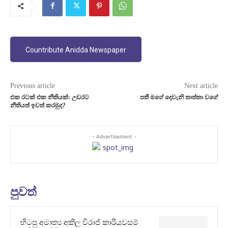
Countribute Anidda Newspaper
Previous article
Next article
එක රටක් එක නීතියක්: උඩරට
පතී මගේ දෙවැනි තාත්තා වගේ
නීතියත් ඉවත් කරමුද?
- Advertisement -
පුවත්
හිටපු අමාත්‍ය අකිල විරාජ් කාරියවසම්