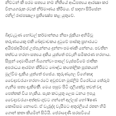
නිව්ටන් කී පරම සත්‍යය නම් නීතියේ ආධිපත්‍යය ආරක්‍ෂා කර
විනයගරුක රටක් නිර්මාණය කිරීමය. ඒ සඳහා සිරිසේන
රනිල් රාජපක්‍ෂලා ප‍්‍රතික්‍ෂේප කළ යුතුවේ.
බිඳවැටුණ හෝටල් කර්මාන්තය නිසා රැුකියා අහිමිවූ
තරුණයෙකු එකී ඛේදවාචකය දුටුවේ පාස්කු ප‍්‍රහාරයට
අයිඑස්අයිඑස් උප්පැන්නය දුන්නා පමණකි යන්නය. පවතින
තත්වය හරහා සත්‍යය දකිය යුත්තේ එවැනි සමීකරණ හරහාය.
සිසුන් දෙමාපියන් බියගන්වා පාසල් වැස්සවීමේ ජාතික
අපරාධය ආරම්භ කිරීමට බෞද්ධ කතෝලික පූජකයන්
මුල්වීම දැකිය යුත්තේ එසේය. කුරුණෑගල විශේෂඥ
වෛද්‍යවරයා හරහා රටේ අවුළුවන මුස්ලිම් විරෝධය තේරුම්
ගැනීම සත්‍ය දැකීමකිි. මෙය පසුව පිටි ගුලියක්වූ තවත් වඳ
පෙත්තක් විය හැකිය. සැක කටයුතු ලෙස ධනය ඉපයූ
වෛද්‍යවරයා අත්අඩංගුවට ගන්නේ අල්ලස් හෝ ¥ෂණ
කොමිසම නොවේ. ඒ වැරැුද්ද වැසීමට අතුරලියේ රතන හිමි
ගොන් කතා කියමින් සිටියි. පේරාදෙණී සරසවියේ