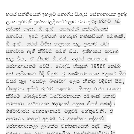
හයේ පන්තියෙන් ඉහළට නොගිය ඞී.ඇස්. සේනානායක ඉන්දු
ගලන්නට ඉඩ
ලංකා පුරවැසි ප‍්‍රශ්නවලදී නේරුලාට වඩා ද
දුන්නේ නැත. ඞී.ඇස්. හොරෙක් තක්කඩියෙක්
නොවීය. අපට ඉන්නේ හොරුන් තක්කඩියන් පමණකි.
ඞී.ඇස්. යටත් විජිත පාලනය තුළ ලංකාව වටා
ජනාවාස ඇති කිරීමට සමත් විය. ඉතිහාසය සාරාංශ
කළ විට, ඒ නිසාම ඞී.එස්. අදටත් මහාමාන්‍ය
සේනානායකම වෙයි. බෞද්ධ භික්‍ෂූන් 1956දී තෝරා
ගත් ආසියාවේ රීදී සීනුව වූ බණ්ඩාරනායක බලයේ සිව්
වසර තුළ ‘සෙවල බණ්ඩා’ ලෙස නින්දා විඳිමින් සිට,
භික්‍ෂුවක අතින් මැරුම් කෑවේය. සිංහල රාජ්‍ය භාෂාව
කිරීමේ බොරුවෙන් බණ්ඩාරනායක පමණක් නොව
පරම්පරා ගණනාවක ¥දරුවන් පසුබා ගියේ බෞද්ධ
ශිෂ්ටාචාරය දේශපාලනයට මිශ‍්‍රවීම හේතුවෙනි. ඒ
අපරාධය කළෝ අදටත් රට ආපස්සට අද්දවති.
සේනානායකලා ලාංකේය චින්තනයෙන් පදම් කළ
එජාපය මේ රටේ සාම්ප‍්‍රදායික (කන්සර්වෙටිව්වාදී*