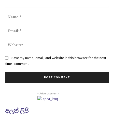
Comment:
Na
Ema
Web
Save my name, email, and website in this browser for the next
time I comment.
- Advertisement -
අලුත් ලිපි