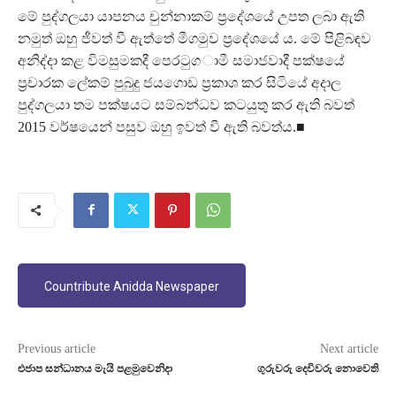
මේ පුද්ගලයා යාපනය චුන්නාකම් ප්‍රදේශයේ උපත ලබා ඇති
නමුත් ඔහු ජීවත් වී ඇත්තේ මීගමුව ප්‍රදේශයේ ය. මේ පිළිබඳව
අනිද්දා කළ විමසුමකදී පෙරටුග ාමී සමාජවාදී පක්ෂයේ
ප්‍රචාරක ලේකම් පුබුදු ජයගොඩ ප්‍රකාශ කර සිටියේ අදාල
පුද්ගලයා තම පක්ෂයට සම්බන්ධව කටයුතු කර ඇති බවත්
2015 වර්ෂයෙන් පසුව ඔහු ඉවත් වී ඇති බවත්ය.■
Countribute Anidda Newspaper
Previous article
Next article
එජාප සන්ධානය මැයි පළමුවෙනිදා
ගුරුවරු දෙවිවරු නොවෙති