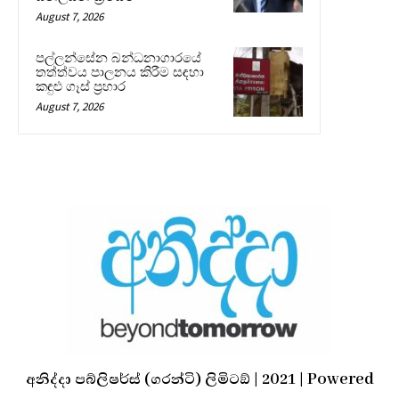
August 7, 2026
පල්ලන්සේන බන්ධනාගාරයේ
තත්ත්වය පාලනය කිරීම සඳහා
කඳුළු ගෑස් ප්‍රහාර
August 7, 2026
අනිද්දා පබ්ලිෂර්ස් (ගරන්ටි) ලිමිටඞ් | 2021 | Powered