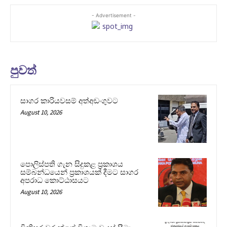
- Advertisement -
පුවත්
සාගර කාරියවසම් අත්අඩංගුවට
August 10, 2026
පොලිස්පති ගැන සිදුකළ ප්‍රකාශය
සම්බන්ධයෙන් ප්‍රකාශයක් දීමට සාගර
අපරාධ කොට්ඨාසයට
August 10, 2026