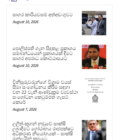
සාගර කාරියවසම් අත්අඩංගුවට
August 10, 2026
පොලිස්පති ගැන සිදුකළ ප්‍රකාශය
සම්බන්ධයෙන් ප්‍රකාශයක් දීමට
සාගර අපරාධ කොට්ඨාසයට
August 10, 2026
විනිසුරුවරුන්ගේ විශ්‍රාම වයස්
සීමා සංශෝධනය කිරීම සඳහා
වන 22 වැනි ආණ්ඩුක්‍රම ව්‍යවස්ථා
සංශෝධන කෙටුම්පත ගැසට්
කෙරේ
August 7, 2026
ලලිත්-කූගන් නඩුවේ සාක්ෂි
ලබාදීමට ගෝඨාභය රාජපක්ෂට
අධිකරණ නියෝගයක් – සාක්ෂි
ඔන්ලයින් ක්‍රමයට