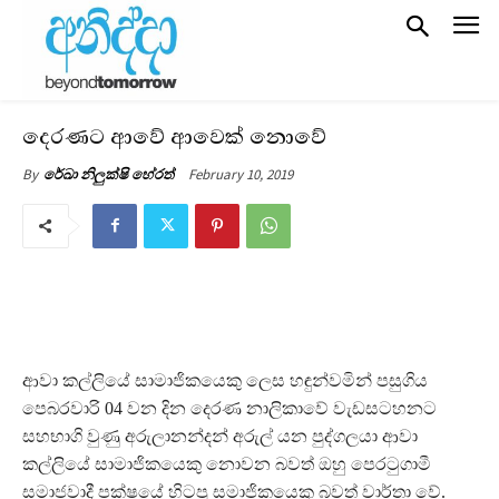
දෙරණට ආවේ ආවෙක් නොවේ
February 10, 2019
By
රේඛා නිලුක්ෂි හේරත්
ආවා කල්ලියේ සාමාජිකයෙකු ලෙස හඳුන්වමින් පසුගිය
පෙබරවාරි 04 වන දින දෙරණ නාලිකාවේ වැඩසටහනට
සහභාගි වුණු අරුලානන්දන් අරුල් යන පුද්ගලයා ආවා
කල්ලියේ සාමාජිකයෙකු නොවන බවත් ඔහු පෙරටුගාමී
සමාජවාදී පක්ෂයේ හිටපු සමාජිකයෙකු බවත් වාර්තා වේ.