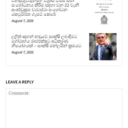
විනිසුරුවරුන්ගේ විශ්‍රාම වයස් සීමා
සංශෝධනය කිරීම සඳහා වන 22 වැනි
ආණ්ඩුක්‍රම ව්‍යවස්ථා සංශෝධන
කෙටුම්පත ගැසට් කෙරේ
August 7, 2026
ලලිත්-කූගන් නඩුවේ සාක්ෂි ලබාදීමට
ගෝඨාභය රාජපක්ෂට අධිකරණ
නියෝගයක් – සාක්ෂි ඔන්ලයින් ක්‍රමයට
August 7, 2026
LEAVE A REPLY