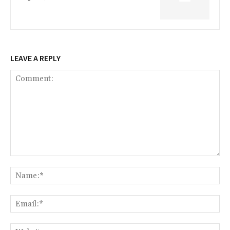
LEAVE A REPLY
Comment:
Na
Ema
Web