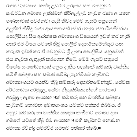
රාජ්‍ය ව්‍යවසාය, කන්ද උඩරට උරුමය සහ මහනුවර
සංවර්ධන අමාත්‍ය ලක්ෂ්මන් කිරිඇල්ලට නැවත රාජ්‍ය ආයතන
ගණනාවක් පවරනවා යැයි කීවද මෙම ගැසට් පත්‍රයෙන්
අලු‍තින් කිසිදු රාජ්‍ය ආයතනයක් පවරා නැත. ජනාධිපතිවරයා
පොලිසියද සිය ආරක්ෂක අමාත්‍යාංශ විෂයෙන් ඉවත් කර නැති
අතර එම විෂය යටතේ තිබූ පොලිස් දෙපාර්තමේන්තුව යන
කරුණ ඉවත් කර ඒ වෙනුවට ශ්‍රී ලංකා පොලිසිය යනුවෙන්
එය නැවත ඇතුළත් කරගෙන තිබේ. මෙම ගැසට් පත්‍රයේ
විශේෂ සංශෝධනයක් ලෙස දැකිය හැක්කේ කම්කරු වෘත්තීය
සමිති සබඳතා සහ සමාජ සවිබලගැන්වීමේ කැබිනට්
අමාත්‍යාංශයට අයත්ව තිබූ කම්කරු දෙපාර්තමේන්තුව, සේවක
අර්ථසාධක අරමුදල, සේවා නියුක්තිකයන්ගේ භාරකාර
අරමුදල ඇතුළු ආයතන 9ක් කම්කරු සහ වෘත්තීය සබඳතා
කැබිනට් නොවන අමාත්‍යාංශය යටතට පත්කර තිබීමය. ඒ
අනුව කම්කරු හා වෘත්තීය සබඳතා කැබිනට් අමාත්‍ය දයා
ගමගේ යටතේ තිබූ එම ආයතන 9 එහි කැබිනට් නොවන
අමාත්‍ය රවීන්ද්‍ර සමරවීර යටතට පත්කර තිබේ.■