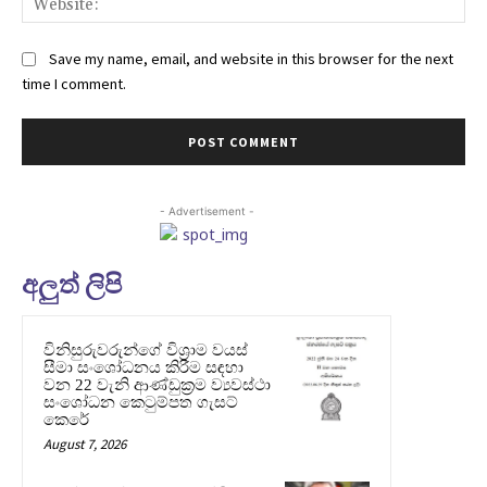
Save my name, email, and website in this browser for the next
time I comment.
- Advertisement -
අලුත් ලිපි
විනිසුරුවරුන්ගේ විශ්‍රාම වයස්
සීමා සංශෝධනය කිරීම සඳහා
වන 22 වැනි ආණ්ඩුක්‍රම ව්‍යවස්ථා
සංශෝධන කෙටුම්පත ගැසට්
කෙරේ
August 7, 2026