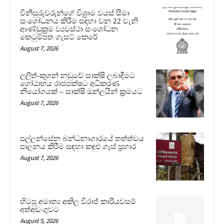
විනිසුරුවරුන්ගේ විශ්‍රාම වයස් සීමා
සංශෝධනය කිරීම සඳහා වන 22 වැනි
ආණ්ඩුක්‍රම ව්‍යවස්ථා සංශෝධන
කෙටුම්පත ගැසට් කෙරේ
August 7, 2026
ලලිත්-කූගන් නඩුවේ සාක්ෂි ලබාදීමට
ගෝඨාභය රාජපක්ෂට අධිකරණ
නියෝගයක් – සාක්ෂි ඔන්ලයින් ක්‍රමයට
August 7, 2026
පල්ලන්සේන බන්ධනාගාරයේ තත්ත්වය
පාලනය කිරීම සඳහා කඳුළු ගෑස් ප්‍රහාර
August 7, 2026
හිටපු අමාත්‍ය අකිල විරාජ් කාරියවසම්
අත්අඩංගුවට
August 5, 2026