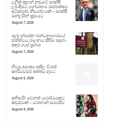
ලලිත්-කූගන් නඩුවේ සාක්ෂි
ලබාදීමට ගෝඨාභය රාජපක්ෂට
අධිකරණ නියෝගයක් – සාක්ෂි
ඔන්ලයින් ක්‍රමයට
August 7, 2026
පල්ලන්සේන බන්ධනාගාරයේ
තත්ත්වය පාලනය කිරීම සඳහා
කඳුළු ගෑස් ප්‍රහාර
August 7, 2026
හිටපු අමාත්‍ය අකිල විරාජ්
කාරියවසම් අත්අඩංගුවට
August 5, 2026
අභිසාරී: වෙනත් යථාර්ථයකට
කවුළුවක් – රොහාන් සමරජීව
August 4, 2026