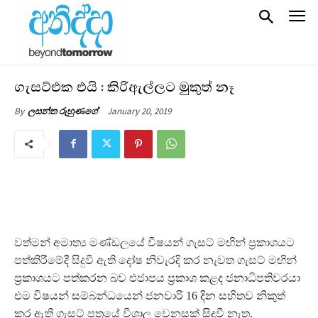
ගැසට්එක එයි : කිරිඇල්ලට මුකුත් නෑ
January 20, 2019
By
ලසන්ත රුහුණගේ
වත්මන් අමාත්‍ය මණ්ඩලයේ විෂයන් ගැසට් මඟින් ප්‍රකාශයට
පත්කිරීමේදී සිදුවී ඇති දෝෂ නිවැරදි කර නැවත ගැසට් මඟින්
ප්‍රකාශයට පත්කරන බව එජාපය ප්‍රකාශ කළද ජනාධිපතිවරයා
එම විෂයන් සම්බන්ධයෙන් ජනවාරි 16 දින සහිතව නිකුත්
කර ඇති ගැසට් පත්‍රයේ විශාල වෙනසක් සිදුවී නැත.