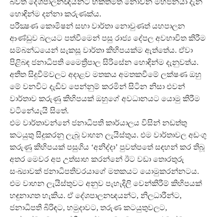
බවත් දේශපාලනඥයන්ට භක්තිමත් නොවන මහජනයා දැන්
හොඳින්ම දන්නා කරුණක්ය.
පරීක්‍ෂණ කොමිෂන් සභා වාර්තා නොවුණත් යහපාලන
ආණ්ඩුව බලයට පත්වීමෙන් පසු රාජ්‍ය දේපල අවභාවිත කිරීම
සම්බන්ධයෙන් සැකසූ වාර්තා කිහිපයක්ම ඇත්තේය. ඒවා
පිළිබඳ ජනාධිපති මෛත්‍රීපාල සිරිසේන හොඳින්ම දැනුවත්ය.
අතීත සිදුවීම්වලට අදාළව මතකය අමතකවීමේ ලක්ෂණ ඔහු
මේ වනවිට දැඩිව පෙන්නුම් කරමින් සිටින නිසා එවන්
වාර්තාව කරුණු කිහිපයක් ඔහුගේ අවධානයට යොමු කිරීම
වටිනේයැයි සිතේ.
එම වාර්තාවන්නේ ජනාධිපති කාර්යාලය විසින් නඩත්තු
කටයුතු සිදුකරනු ලැබූ වාහන ලැයිස්තුය. එම වාර්තාවල අඩංගු
කරුණු කිහිපයක් පසුගිය ‘අනිද්දා’ පුවත්පතේ සඳහන් කර තිබූ
අතර මෙවර අප උත්සාහ කරන්නේ ඊට වඩා තොරතුරු
සංඛ්‍යාවක් ජනාධිපතිවරයාගේ මතකයට යොමුකරන්නටය.
එම වාහන ලැයිස්තුවට අනුව පැහැදිලි වෙන්කිරීම් කිහිපයක්
හඳුනාගත හැකිය. ඒ දේශපාලනඥයන්ට, නිලධාරීන්ට,
ජනාධිපති බිරිඳට, හමුදාවට, තරුණ කටයුතුවලට,