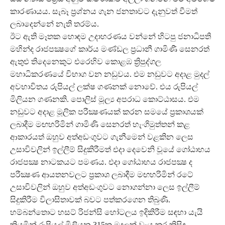
කාරණායය. සැබෑ ප්‍රශ්නය ගැන ජනතාවට දැනුවත් වීමත්
ලබාදෙන්නේ නැති තරම්ය.
ඊට ඇති මෑතක හොඳම උදාහරණය වන්නේ හිටපු ජනාධිපති
මහින්ද රාජපක්‍ෂගේ කාර්ය මණ්ඩල ප්‍රධානී ගාමිණී සෙනරත්
ඇතුළු තිදෙනෙකුට එරෙහිව කොළඹ ත්‍රිපුද්ගල
මහාධිකරණයේ විභාග වන නඩුවය. එම නඩුවට අදාළ මුදල්
අවභාවිතය රුපියල් ලක්ෂ ගණනක් නොවේ. එය රුපියල්
මිලියන ගණනකි. පොලිස් මූල්‍ය අපරාධ කොට්ඨාසය. එම
නඩුවට අදාළ මූලික පරීක්‍ෂණයක් කරන සමයේ ප්‍රකාශයක්
ලබාදීම මඟහරිමින් ගාමිණි සෙනරත් හැංගිමුත්තන් කළ
ආකාරයත් ඔහුව අත්අඩංගුවට ගැනීමෙන් වළකින ලෙස
උසාවිවලින් ඉල්ලීම් සිදුකිරීමත් එදා දෙවෙනි වූයේ ගෝඨාභය
රාජපක්‍ෂ නාටකයට පමණය. එදා ගෝඨාභය රාජපක්‍ෂ ද
පරීක්‍ෂණ ආයතනවලට ප්‍රකාශ ලබාදීම මඟහරිමින් රටේ
උසාවිවලින් ඔහුව අත්අඩංගුවට නොගන්නා ලෙස ඉල්ලීම්
සිදුකිරීම විලාසිතාවක් බවට පත්කරගෙන තිබුණි.
හම්බන්තොට හසට් රිජන්සි හෝටලය ඉදිකිරීම සඳහා යැයි
කියමින් රුපියල් මිලියන 315ක මුදලක් වැය කර කිසිඳු