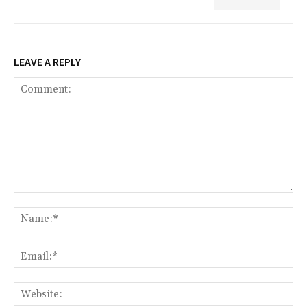
LEAVE A REPLY
Comment:
Na
Ema
Web