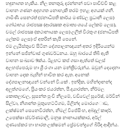
හඳුනාගත හැකිය. නිල තනතුරු දරන්නන් පවා පාවිච්චි කළ
වාහන ගණන අදහගත නොහැකි තරම් ඉහළ අගයක් ගනී.
ගාමිණි සෙනරත් (ජනාධිපති කාර්ය මණ්ඩල ප්‍රධානී ලෙස)
ගෝඨාභය රාජපක්‍ෂ (ආරක්‍ෂක අමාත්‍යංශයේ ලේකම් ලෙස),
චමල් රාජපක්‍ෂ (කථානායක ලෙස) ලලිත් වීරතුංග (ජනාධිපති
ලේකම් ලෙස) ඒ අතරින් කැපී පෙනේ.
එම ලැයිස්තුවේ සිටින දේශපාලනඥයන් අතර ඉදිරියෙන්ම
ඉන්නේ සජින්වාස් ගුණවර්ධනය. ඔහු බාරයේ තිබී ඇති
වාහන සංඛ්‍යාව 9ක්ය. ඊළඟට කප් ගසා ඇත්තේ ඩලස්
අලහප්පෙරුම හා ශ්‍රී රංගා යන මන්ත්‍රීවරුන්ය. ඔවුන් දෙදෙනා
වාහන දෙක බැඟින් භාවිත කර ඇත. අනෙක්
දේශපාලනඥයන් වන්නේ වී.කේ . ඉන්දික, මහින්දානන්ද
අලුත්ගමගේ, ප්‍රියංකර ජයරත්න, පී.දයාරත්න, නිර්මල
කොතලාවල, සුසන්ත පුංචි නිලමේ, වඩිවෙල් සුරේෂ්, මර්වින්
සිල්වා, නිශාන්ත මුතුහෙට්ටිගම, මිලින්ද මොරගෙ ාඩ,
ලක්ෂ්මන් සෙනෙවිරත්න, නිමල් විජේසිංහ, අබ්දුල් කාදර්,
උපෙක්ෂා ස්වර්ණමාලි, මනුෂ නානායක්කාර, අර්ල්
ගුණසේකර හා භාරත ලක්ෂමන් ප්‍රේමචන්ද්‍රගේ බිරිඳ ආදීන්ය.