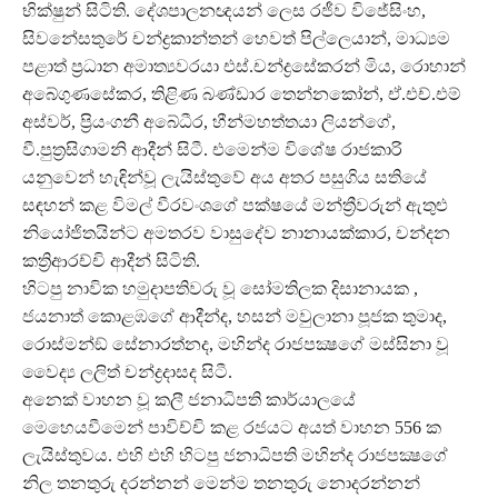
භික්ෂුන් සිටිති. දේශපාලනඥයන් ලෙස රජීව විජේසිංහ,
සිවනේසතුරේ චන්ද්‍රකාන්තන් හෙවත් පිල්ලෙයාන්, මාධ්‍යම
පළාත් ප්‍රධාන අමාත්‍යවරයා එස්.චන්ද්‍රසේකරන් මිය, රොහාන්
අබේගුණසේකර, තිළිණ බණ්ඩාර තෙන්නකෝන්, ඒ.එච්.එම්
අස්වර්, ප්‍රියංගනී අබේධීර, හීන්මහත්තයා ලියන්ගේ,
වී.පුත්‍රසිගාමනි ආදීන් සිටී. එමෙන්ම විශේෂ රාජකාරි
යනුවෙන් හැඳින්වූ ලැයිස්තුවේ අය අතර පසුගිය සතියේ
සඳහන් කළ විමල් වීරවංශගේ පක්ෂයේ මන්ත්‍රීවරුන් ඇතුළු
නියෝජිතයින්ට අමතරව වාසුදේව නානායක්කාර, චන්දන
කත්‍රිආරච්චි ආදීන් සිටිති.
හිටපු නාවික හමුදාපතිවරු වූ සෝමතිලක දිසානායක ,
ජයනාත් කොළඹගේ ආදීන්ද, හසන් මවුලානා පූජක තුමාද,
රොස්මන්ඞ් සේනාරත්නද, මහින්ද රාජපක්‍ෂගේ මස්සිනා වූ
වෛද්‍ය ලලිත් චන්ද්‍රදාසද සිටී.
අනෙක් වාහන වූ කලී ජනාධිපති කාර්යාලයේ
මෙහෙයවීමෙන් පාවිච්චි කළ රජයට අයත් වාහන 556 ක
ලැයිස්තුවය. එහි එහි හිටපු ජනාධිපති මහින්ද රාජපක්‍ෂගේ
නිල තනතුරු දරන්නන් මෙන්ම තනතුරු නොදරන්නන්