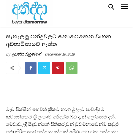
සැහැල්ලු පන්දුවලට නොපෙනෙන වාහන
අවභාවිතාවේ ඇත්ත
December 16, 2018
By
ලසන්ත රුහුණගේ
මැච් පික්සින් හෙවත් ක්‍රිකට් තරග මුදලට පාවාදීමේ
කටයුත්තකට ශ්‍රී ලංකාව අතිදක්ෂ බව දැන් ලෝකයම දනී.
මේවාවලදී සිදුවන්නේ පිතිකරුවන් වුවමනාවෙන්ම කඩුළු
පූජා කිරීම හෝ පන්දු යවන්නන් අසීරු නොවන පන්දු යවා