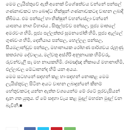
මෙම ලැයිස්තුවේ ඇති අනෙක් විශේෂත්වය වන්නේ පන්සල්
ගණනාවකට හා බෞද්ධ භික්ෂුන් ගණනාවකටද වාහන ලබාදි
තිබීමය. එම පන්සල් හා භික්ෂුන් වහන්සේලා වන්නේ
යාපනය නාග විහාරය , සිතුල්පව්ව පන්සල, පූජ්‍ය මාතලේ
අමරවංශ හිමි, පූජ්‍ය පල්ලත්තර සුමනජෝති හිමි, පූජ්‍ය ඇල්ලේ
ගුණවංශ හිමි, දෙනියාය පන්සල, හෙල්ලල පන්සල,
සියඹලාන්ඩුව පන්සල, මහානායක රෝහණ පාර්ශවය රුහුණු
කතරගම දේවාලය, මල්වතු අස්ගිරි අනුනායක හිමිවරු,
රුවන්වැලි සෑ මහ නායකහිමි. රාමඤ්ඤ නිකායේ මහානාහිමි,
එල්ලාවල මේධානන්ද හිමි යන අයය.
මෙම සටහනේ සඳහන් කළ හා සඳහන් නොකළ මෙම
ලැයිස්තුවල සිටින අයට වාහන ලබාදුන්නේ කිනම්
හේතුවකටද යන්න ඇත්ත වශයෙන්ම මේ රටේ පුරවැසියන්
දැන ගත යුතුය. ඒ මේ සඳහා වැය කළ මුදල් මහජන මුදල් වන
බැවිනි.■