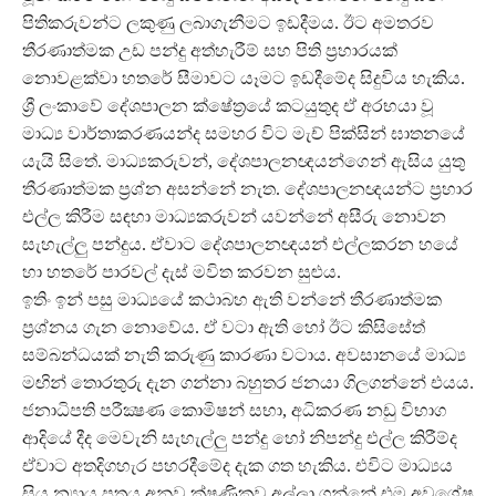
පිතිකරුවන්ට ලකුණු ලබාගැනීමට ඉඩදීමය. ඊට අමතරව
තීරණාත්මක උඩ පන්දු අත්හැරීම් සහ පිති ප්‍රහාරයක්
නොවළක්වා හතරේ සීමාවට යෑමට ඉඩදීමේද සිදුවිය හැකිය.
ශ්‍රී ලංකාවේ දේශපාලන ක්ෂේත්‍රයේ කටයුතුද ඒ අරභයා වූ
මාධ්‍ය වාර්තාකරණයන්ද සමහර විට මැච් පික්සින් ඝාතනයේ
යැයි සිතේ. මාධ්‍යකරුවන්, දේශපාලනඥයන්ගෙ න් ඇසිය යුතු
තීරණාත්මක ප්‍රශ්න අසන්නේ නැත. දේශපාලනඥයන්ට ප්‍රහාර
එල්ල කිරීම සඳහා මාධ්‍යකරුවන් යවන්නේ අසීරු නොවන
සැහැල්ලු පන්දුය. ඒවාට දේශපාලනඥයන් එල්ලකරන හයේ
හා හතරේ පාරවල් දැස් මවිත කරවන සුළුය.
ඉතිං ඉන් පසු මාධ්‍යයේ කථාබහ ඇති වන්නේ තීරණාත්මක
ප්‍රශ්නය ගැන නොවේය. ඒ වටා ඇති හෝ ඊට කිසිසේත්
සම්බන්ධයක් නැති කරුණු කාරණා වටාය. අවසානයේ මාධ්‍ය
මඟින් තොරතුරු දැන ගන්නා බහුතර ජනයා ගිලගන්නේ එයය.
ජනාධිපති පරීක්‍ෂණ කොමිෂන් සභා, අධිකරණ නඩු විභාග
ආදියේ දීද මෙවැනි සැහැල්ලු පන්දු හෝ නිපන්දු එල්ල කිරීම්ද
ඒවාට අතදිගහැර පහරදීමේද දැක ගත හැකිය. එවිට මාධ්‍යය
සිය න්‍යාය පත්‍රය අනුව ක්ෂණිකව අල්ලා ගන්නේ එම අවශේෂ