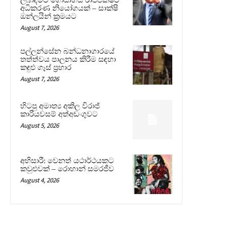
අධිකරණ නියෝගයක් – සාක්ෂි
ඔන්ලයින් ක්‍රමයට
August 7, 2026
පල්ලන්සේන බන්ධනාගාරයේ
තත්ත්වය පාලනය කිරීම සඳහා
කඳුළු ගෑස් ප්‍රහාර
August 7, 2026
හිටපු අමාත්‍ය අකිල විරාජ්
කාරියවසම් අත්අඩංගුවට
August 5, 2026
අභිසාරී: වෙනත් යථාර්ථයකට
කවුළුවක් – රොහාන් සමරජීව
August 4, 2026