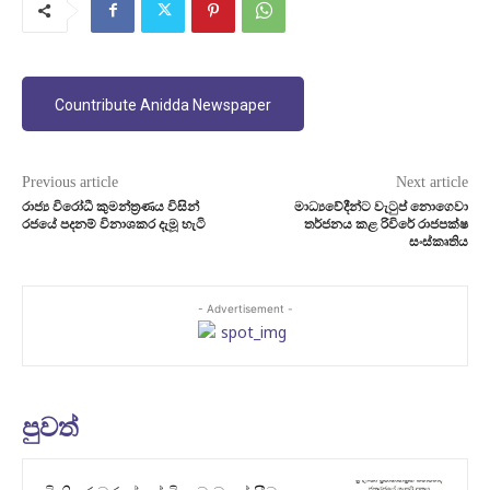
Countribute Anidda Newspaper
Previous article
Next article
රාජ්‍ය විරෝධී කුමන්ත්‍ර‍ණය විසින්
මාධ්‍යවේදීන්ට වැටුප් නොගෙවා
රජයේ පදනම් විනාශකර දැමූ හැටි
තර්ජනය කළ රිවිරේ රාජපක්ෂ
සංස්කෘතිය
- Advertisement -
පුවත්