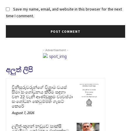
Save my name, email, and website in this browser for the next
time I comment.
- Advertisement -
අලුත් ලිපි
විනිසුරුවරුන්ගේ විශ්‍රාම වයස්
සීමා සංශෝධනය කිරීම සඳහා
වන 22 වැනි ආණ්ඩුක්‍රම ව්‍යවස්ථා
සංශෝධන කෙටුම්පත ගැසට්
කෙරේ
August 7, 2026
ලලිත්-කූගන් නඩුවේ සාක්ෂි
ලබාදීමට ගෝඨාභය රාජපක්ෂට