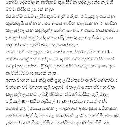
නොව දේශපාලන කථිකාව තුළ සිටින පුද්ගලයන්ද කැමති
බවට කිසිඳු සැකයක් නැත.
එමෙන්ම මෙම ලැයිස්තුවේ ඇති තරුණ කටයුතු අංශය යනු
කුමක්දැයි යන්න හා එම අංශය භාවිත කළ වාහන 15 භාවිත
කළ පුද්ගලයන් කවුරුන්ද යන්න හා එම අංශයට නායකත්වය
ලබාදුන්නේ කවුරුන්ද යන්න පිළිබඳවද දැනගැනීමට ඉහත
සඳහන් අය කැමති බවට සැකයක් නැත.
තවද නාවික හමුදාව වශයෙන් සඳහන්කර ඇති වාහන 18
භාවිත කළේ කවුරුන්ද යන්නද එම කටයුතු බාරව සිටියෝ
කවුරුන්ද යන්න පිළිබඳව දැනගැනීමට තවදුරටත් ඉහත අය
කැමති බවට සැකයක් නැත.
ඉහත වාහන 151 ක්වූ අති ප්‍රභූ ලැයිස්තුවේ ඇති විශේෂත්වය
වන්නේ එම වාහන කුලී පදනම මත ලබාගෙන ඒවා භාවිත
කළ පුද්ගලයන්ට ලබාදි තිබිමය. ඒවාහි මාසික කුලී මුදල
රුපියල් 30,000සිට රුපියල් 175,000 දක්වා අගයක් ගනී.
මෙසේ මුදල් ගෙවා වාහන ලබාදුන් අය අතර පුජ්‍ය වටිනාපහ
සෝමානන්ද හිමි, පූජ්‍ය ගැටමාන්නේ ගුණානන්ද හිමි, එගොඩ
උයනේ ඥාණ විමල හිමි හා අක්මීමන දයාරත්න හිමි යන