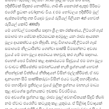
ඉදිකිරීමක් සිදුකර නොතිබීම, ගාමිණී සෙනරත් ඇතුළු පිරිසට
එරෙහි ප්‍රධාන චෝදනාව විය. ( එම හෝටලය ඉදිකිරීම් මුල්
ඇස්තමේන්තු ගත වියදම වූයේ රුපියල් බිලියන 4ක් හෙවත්
රුපියල් කෝටි 400කි)
මේ හෝටල් ව්‍යාපෘතිය සඳහා ශ්‍රී ලංකා රක්ෂණය, ලිට්රෝ ගෑස්
සමාගම හා සේවක අර්ථසාධක අරමුදල යන රාජ්‍ය ආයතන
මූල්‍ය දායකත්වය දරා තිබුණි. නඩු විභාගයේදී ලිට්රෝ ගෑස්
සමාගමේ නිලධාරීන්ව ගෙන්වා සාක්ෂි විමසන්නට අවශ්‍ය
වූයේ මේ මහා මූල්‍ය අපරාධය තහවුරු කර ගැනීම සඳහාය.
එහෙත් පෙර විස්තර කළ ආකාරයටම සිදුවූයේ එම මහා මූල්‍ය
වංචාවට කිසිසේත්ම සම්බන්ධයක් නැති ප්‍රශ්නයක් හෙවත්
නිපන්දුවක් විත්තියේ නීතිඥයන් විසින් එල්ලකිරීමත්, ඒ බව
දැනගෙන සිටි සාක්ෂිකරුවා විසින් එයට වැරදී පහරදීමත්ය.
එම පහරදීමේ ප්‍රතිඵලය වූයේ මූලික ප්‍රශ්නය මඟහැර මාධ්‍ය
තුළ අවශේෂ ප්‍රශ්නයකට ඉඩකඩ විවරවීමය.
එම අවශේෂ ප්‍රශ්නය තුළ රාජ්‍ය මුදල් අවභාවිතයක් සිදුවී තිබේ
නම් ඒවාට එරෙහිව කටයුතු කළ යුතුමය. ඒ පිළිබඳ විවාදයක්