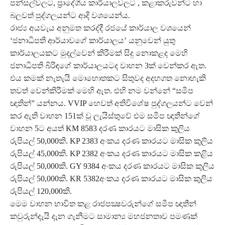
පන්සල්වලට, ප්‍රාදේශීය කාර්යාලවලට , කළාකරුවන්ට හා
බලවත් පුද්ගලයන්ට ආදි වශයෙන්ය.
රාජ්‍ය අයවැය අනුමත කරද්දී රජයේ කාර්යාල වශයෙන්
‘ජනාධිපති ආර්යාවගේ කාර්යාලය’ යනුවෙන් යුතු
කාර්යාලයකට මුදල්වෙන් කිරීමක් සිදු නොකළද මෙහි
ජනාධිපති බිරිඳගේ කාර්යාලයටද වාහන 3ක් වෙන්කර ඇත.
එය කමක් නැතැයි මොහොතකට සිතුවද අදහගත නොහැකි
තවත් වෙන්කිරීමක් මෙහි ඇත. එහි නම වන්නේ “සමීප
ඥාතින්” යන්නය. VVIP හෙවත් අතිවිශේෂ පුද්ගලයන්ට වෙන්
කර ඇති වාහන 151ක් වූ ලැයිස්තුවේ එම සමීප ඥාතීන්ගේ
වාහන 5ට අයත් KM 8583 දරණ කාරයට මාසික කුලිය
රුපියල් 50,000කි. KP 2383 අංකය දරණ කාරයට මාසික කුලිය
රුපියල් 45,000කි. KP 2382 අංකය දරණ කාරයට මාසික කළිය
රුපියල් 50,000කි. GY 9384 අංකය දරණ කාරයට මාසික කුලිය
රුපියල් 50,000කි. KR 5382අංකය දරණ කාරයට මාසික කුලිය
රුපියල් 120,000කි.
මෙම වාහන භාවිත කළ රාජපක්‍ෂවරුන්ගේ සමීප ඥාතීන්
කවුරුන්දැයි දැන ගැනීමට සාමාන්‍ය මහජනතාව පමණක්