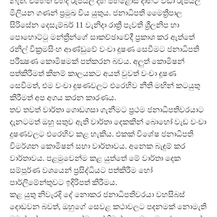
නැත. එහෙත් එහිදී රුපියල් දහ පහළොස් දාහට වඩා රුපියල්
මිලියන ගණන් ප්‍රමුඛ විය යුතුය. ජනාධිපති මෛත්‍රීපාල
සිරිසේන දෙසැම්බර් 11 වැනිදා රාත්‍රී පැවති ශ්‍රීලනිප හා
පොහොට්ටු මන්ත්‍රීන්ගේ සාකච්ඡාවේදී ප්‍රකාශ කර ඇත්තේ
රනිල් වික්‍රමසිංහ ආණ්ඩුවේ වංචා දූෂණ සෙවීමට ජනාධිපති
පරීක්‍ෂණ කොමිෂමක් පත්කරන බවය. අලුත් කොමිෂන්
පත්කිරීමත් කිනම් කාලයකට අයත් වුවත් වංචා දූෂණ
සෙවීමත්, එම වංචා දූෂණවලට එරෙහිව නීති මඟින් කටයුතු
කිරීමත් අප අගය කරන කාරණය.
තව තවත් වාර්තා ගොඩගසා ගැනීමට ප්‍රථම ජනාධිපතිවරයාට
දැනටමත් ඔහු සතුව ඇති වාර්තා දෙකකින් බොහෝ වැඩ වංචා
දූෂණවලට එරෙහිව කළ හැකිය. එකක් විශේෂ ජනාධිපති
විමර්ශන කොමිෂන් සභා වාර්තාවය. අනෙක බැඳුම් කර
වාර්තාවය. පළමුවෙන්ම කළ යුත්තේ මේ වාර්තා දෙක
සම්පූර්ණ වශයෙන් ප්‍රසිද්ධියට පත්කිරීම හෝ
පාර්ලිමේන්තුවට ඉදිරිපත් කිරීමය.
කළ යුතු නිවැරදි දේ නොකර ජනාධිපතිවරයා වහසිබස්
දොඩවන බවත්, ඔහුගේ සෙවළ කථාවලට පදනමක් නොමැති