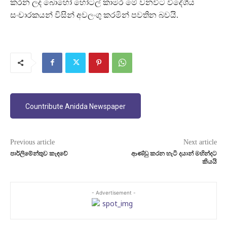
කරන ලද බොහෝ හෝටල් කාමර මේ වනවිට විදේශීය
සංචාරකයන් විසින් අවලංගු කරමින් පවතින බවයි.
Countribute Anidda Newspaper
Previous article
Next article
පාර්ලිමේන්තුව කැඳවේ
ආණ්ඩු කරන හැටි දයාන් මහින්දට
කියයි
- Advertisement -