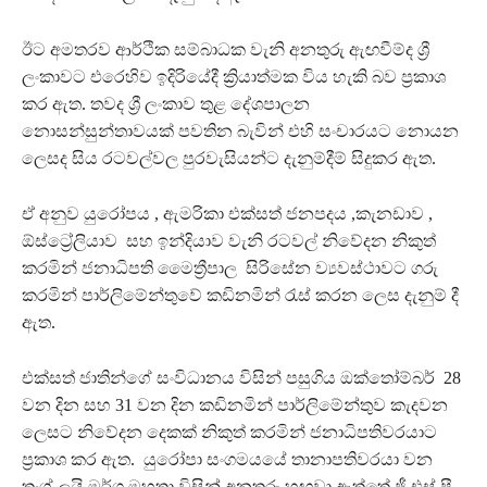
ඊට අමතරව ආර්ථික සම්බාධක වැනි අනතුරු ඇඟවීම්ද ශ්‍රී
ලංකාවට එරෙහිව ඉදිරියේදී ක්‍රියාත්මක විය හැකි බව ප්‍රකාශ
කර ඇත. තවද ශ්‍රී ලංකාව තුළ දේශපාලන
නොසන්සුන්තාවයක් පවතින බැවින් එහි සංචාරයට නොයන
ලෙසද සිය රටවල්වල පුරවැසියන්ට දැනුම්දීම් සිදුකර ඇත.
ඒ අනුව යුරෝපය , ඇමරිකා එක්සත් ජනපදය ,කැනඩාව ,
ඕස්ට්‍රේලියාව සහ ඉන්දියාව වැනි රටවල් නිවේදන නිකුත්
කරමින් ජනාධිපති මෛත්‍රීපාල සිරිසේන ව්‍යවස්ථාවට ගරු
කරමින් පාර්ලිමේන්තුවේ කඩිනමින් රැස් කරන ලෙස දැනුම් දී
ඇත.
එක්සත් ජාතින්ගේ සංවිධානය විසින් පසුගිය ඔක්තෝම්බර් 28
වන දින සහ 31 වන දින කඩිනමින් පාර්ලිමේන්තුව කැදවන
ලෙසට නිවේදන දෙකක් නිකුත් කරමින් ජනාධිපතිවරයාට
ප්‍රකාශ කර ඇත. යුරෝපා සංගමයයේ තානාපතිවරයා වන
තුංග් ලයි මර්ගු මහතා විසින් අනතුරු හඟවා ඇත්තේ ජී එස් පී