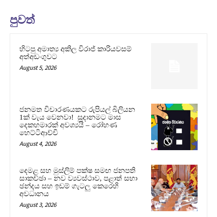
පුවත්
හිටපු අමාත්‍ය අකිල විරාජ් කාරියවසම්
අත්අඩංගුවට
August 5, 2026
ජනමත විචාරණයකට රුපියල් බිලියන
1ක් වැය වෙනවා! සූදානමට මාස
දෙකහමාරක් අවශ්‍යයි – රෝහණ
හෙට්ටිආච්චි
August 4, 2026
දෙමළ සහ මුස්ලිම් පක්ෂ සමඟ ජනපති
සාකච්ඡා – නව ව්‍යවස්ථාව, පළාත් සභා
ඡන්දය සහ ඉඩම් ගැටලු කෙරෙහි
අවධානය
August 3, 2026