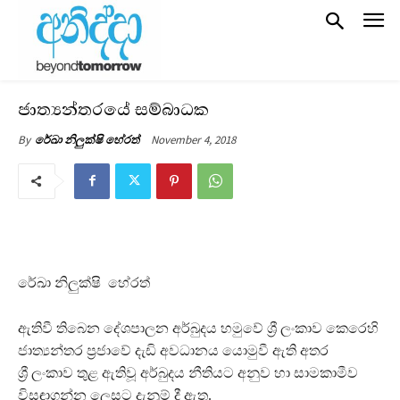
ජාත්‍යන්තරයේ සම්බාධක
November 4, 2018
By
රේඛා නිලුක්ෂි හේරත්
රේඛා නිලුක්ෂි හේරත්
ඇතිවී තිබෙන දේශපාලන අර්බුදය හමුවේ ශ්‍රී ලංකාව කෙරෙහි
ජාත්‍යන්තර ප්‍රජා‍වේ දැඩි අවධානය යොමුවී ඇති අතර
ශ්‍රී ලංකාව තුළ ඇතිවූ අර්බුදය නීතියට අනුව හා සාමකාමීව
විසඳාගන්න ලෙසට දැනුම් දී ඇත.