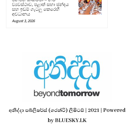
ව්‍යවස්ථාව, පළාත් සභා ඡන්දය
සහ ඉඩම් ගැටලු කෙරෙහි
අවධානය
August 3, 2026
අනිද්දා පබ්ලිෂර්ස් (ගරන්ටි) ලිමිටඞ් | 2021 | Powered
by BLUESKY.LK