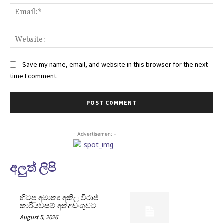
Ema
Web
Save my name, email, and website in this browser for the next
time I comment.
- Advertisement -
අලුත් ලිපි
හිටපු අමාත්‍ය අකිල විරාජ්
කාරියවසම් අත්අඩංගුවට
August 5, 2026