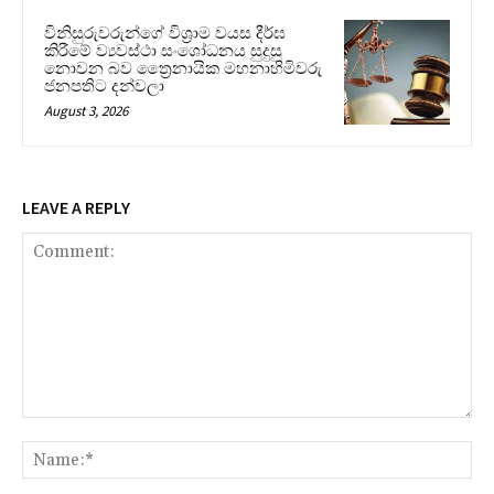
විනිසුරුවරුන්ගේ විශ්‍රාම වයස දීර්ඝ
කිරීමේ ව්‍යවස්ථා සංශෝධනය සුදුසු
නොවන බව ත්‍රෛනායික මහනාහිමිවරු
ජනපතිට දන්වලා
August 3, 2026
LEAVE A REPLY
Comment:
Na