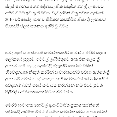
ප්ලස් සහනය මෙම දේශපාලනික පසුබිම මත ශ්‍රි ලංකාවට
අහිමි වීමට ඉඩ ඇති බවය. වැඩිදුරටත් ඔහු පවසා ඇත්තේ
2010 වර්ෂයේද මානව හිමිකම් කඩකීරිම නිසා ශ්‍රී ලංකාවට
ජී.එස්.පී ප්ලස් සහනය අහිමි වූ බවය.
තවද පසුගිය සතියෙහි සංචාරකයන්ට සංචාරය කිරීම සඳහා
ලෝකයේ සුදුසුම රටවල් ලැයිස්තුවේ අංක එක ලෙස ශ්‍රි
ලංකාව නම් කළ ද ලෝන්ලි ප්ලෑන්ට් සඟරාව විසින්
නිවේදනයක් නිකුත් කරමින් සංචාරකයන්ට පවසා ඇත්තේ ශ්‍රි
ලංකාවේ පවතින දේශපාලන තත්වය මත එහි සංචාරය කිරිම
අවදානම් බවත් එසේ සංචාරය කරන්නේ නම් එරට පුවත්
පිලිබඳව අවධානයෙන් සිටින බවටත්‍ ය.
මෙරට සංචාරක හෝටල් ආරංචිමාර්ග ප්‍රකාශ කරන්නේ
ඉදිරියේදී ආරම්භ වීමට නියමිත සංචාරක සමය සඳහා වෙන්