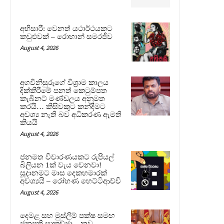
අභිසාරී: වෙනත් යථාර්ථයකට
කවුළුවක් – රොහාන් සමරජීව
August 4, 2026
අගවිනිසුරුගේ විශ්‍රාම කාලය
දික්කිරීමේ පනත් කෙටුම්පත
කැබිනට් මණ්ඩලය අනුමත
කරයි… කිසිවකුට කන්දීමට
අවශ්‍ය නැති බව අධිකරණ ඇමති
කියයි
August 4, 2026
ජනමත විචාරණයකට රුපියල්
බිලියන 1ක් වැය වෙනවා!
සූදානමට මාස දෙකහමාරක්
අවශ්‍යයි – රෝහණ හෙට්ටිආච්චි
August 4, 2026
දෙමළ සහ මුස්ලිම් පක්ෂ සමඟ
ජනපති සාකච්ඡා – නව