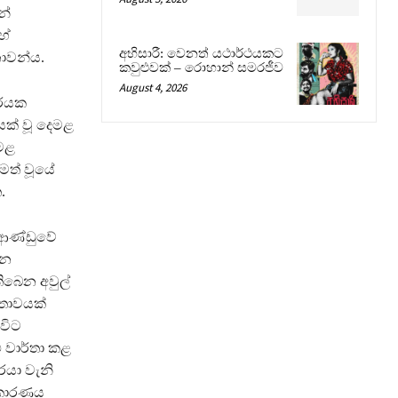
න්
හේ
අභිසාරී: වෙනත් යථාර්ථයකට
ාවන්ය.
කවුළුවක් – රොහාන් සමරජීව
August 4, 2026
ාරයක
යක් වූ දෙමළ
ෙමළ
මත් වූයේ
.
 ආණ්ඩුවේ
යන
ිබෙන අවුල්
තාවයක්
විට
එ වාර්තා කළ
රයා වැනි
 කාරණය