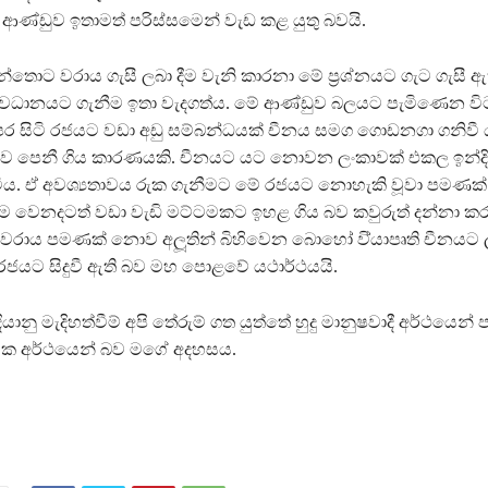
ආණ්ඩුව ඉතාමත් පරිස්සමෙන් වැඩ කළ යුතු බවයි.
තොට වරාය ගැසී ලබා දීම වැනි කාරනා මේ ප‍්‍රශ්නයට ගැට ගැසී ඇ
අවධානයට ගැනීම ඉතා වැදගත්ය. මේ ආණ්ඩුව බලයට පැමිණෙන විට
ෙර සිටි රජයට වඩා අඩු සම්බන්ධයක් චීනය සමග ගොඩනගා ගනිවී ය
ව පෙනී ගිය කාරණයකි. චීනයට යට නොවන ලංකාවක් එකල ඉන්ද
විය. ඒ අවශ්‍යතාවය රුක ගැනීමට මේ රජයට නොහැකි වූවා පමණ
 වෙනදටත් වඩා වැඩි මට්ටමකට ඉහළ ගිය බව කවුරුත් දන්නා ක
රාය පමණක් නොව අලූතින් බිහිවෙන බොහෝ වි්‍යාපෘති චීනයට 
ජයට සිදුවී ඇති බව මහ පොළවේ යථාර්ථයයි.
ියානු මැදිහත්වීම් අපි තේරුම් ගත යුත්තේ හුදු මානුෂවාදී අර්ථයෙන
මික අර්ථයෙන් බව මගේ අදහසය.