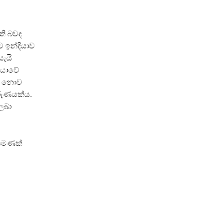
ති බවද
 ඉන්දියාව
ැයි
ියාවේ
ක් නොව
රුණයක්ය.
ලබා
් පමණක්