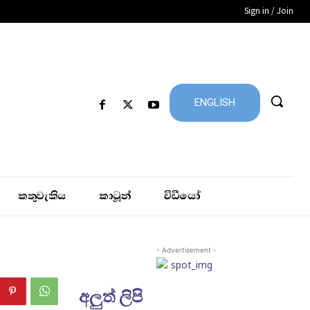
Sign in / Join
ENGLISH
කතුවැකිය
කාටූන්
විඩීයෝ
- Advertisement -
අලුත් ලිපි