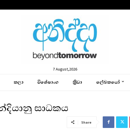
7 August,2026
කලා
විශේෂාංග
ක්‍රිඩා
ලේඛකයෝ
ඉන්දියානු සාධකය
Share