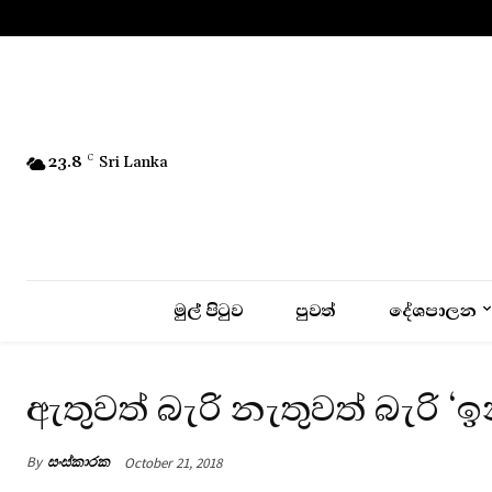
No menu items!
23.8
C
Sri Lanka
මුල් පිටුව
පුවත්
දේශපාලන
ඇතුවත් බැරි නැතුවත් බැරි ‘
By
සංස්කාරක
October 21, 2018