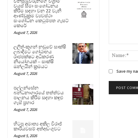
විනිසුරුවරුන්ගේ විශ්‍රාම
වයස් සීමා සංශෝධනය
කිරීම සඳහා වන 22 වැනි
ආණ්ඩුක්‍රම ව්‍යවස්ථා
සංශෝධන කෙටුම්පත ගැසට්
කෙරේ
August 7, 2026
Comment:
ලලිත්-කූගන් නඩුවේ සාක්ෂි
ලබාදීමට ගෝඨාභය
රාජපක්ෂට අධිකරණ
නියෝගයක් – සාක්ෂි
ඔන්ලයින් ක්‍රමයට
Save my nam
August 7, 2026
පල්ලන්සේන
බන්ධනාගාරයේ තත්ත්වය
පාලනය කිරීම සඳහා කඳුළු
ගෑස් ප්‍රහාර
August 7, 2026
හිටපු අමාත්‍ය අකිල විරාජ්
කාරියවසම් අත්අඩංගුවට
August 5, 2026