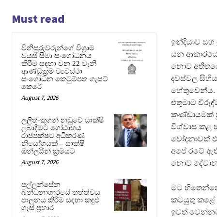
Must read
ඉන්දියාව සහ 
විනිසුරුවරුන්ගේ විශ්‍රාම
යන ආකාරයෙන
වයස් සීමා සංශෝධනය
කිරීම සඳහා වන 22 වැනි
නොව අතීතයේ 
ආණ්ඩුක්‍රම ව්‍යවස්ථා
දවස්වල සිහි
සංශෝධන කෙටුම්පත ගැසට්
කෙරේ
හේතුවෙන්ය. එ
August 7, 2026
එතුමාට විර
කණ්ඩායමක් ව
ලලිත්-කූගන් නඩුවේ සාක්ෂි
විශ්වාස කළ 
ලබාදීමට ගෝඨාභය
රාජපක්ෂට අධිකරණ
චෝදනාවක් එන
නියෝගයක් – සාක්ෂි
අපේ රටේ ඇති 
ඔන්ලයින් ක්‍රමයට
August 7, 2026
නොව දේවානම
පල්ලන්සේන
මට හිතෙන්නේ
බන්ධනාගාරයේ තත්ත්වය
කටයුතු කළේ
පාලනය කිරීම සඳහා කඳුළු
ගෑස් ප්‍රහාර
ඉවත් වෙන්නට