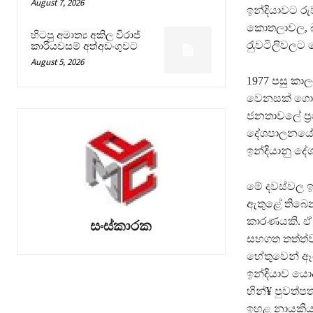
August 7, 2026
ඉන්දියාවට ර
කොතලාවල, බ
හිටපු අමාත්‍ය අකිල විරාජ්
රැුවටිලිවලට
කාරියවසම් අත්අඩංගුවට
August 5, 2026
1977 පසු ක
වෙනසක් ගොඩ න
ජනතාවලේ ප‍්
දේශපාලනයේ ත
ඉන්දියානු දේ
මේ දවස්වල 
ඇතුළේ තිබෙන
කාරණයකි. ඒ 
සංස්කාරක
සහගත තත්ත්ව
හේතුවෙන් ඈද
ඉන්දියාව යොද
හින්¥ පුවත්ප
ඉහළ නායකිය