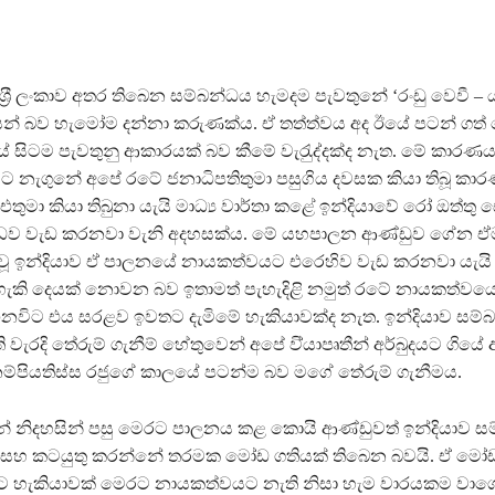
ශ‍්‍රී ලංකාව අතර තිබෙන සම්බන්ධය හැමදම පැවතුනේ ‘රංඩු වෙවී – ය
් බව හැමෝම දන්නා කරුණක්ය. ඒ තත්ත්වය අද ඊයේ පටන් ගත් 
සිටම පැවතුනු ආකාරයක් බව කීමේ වැරැුද්දක්ද නැත. මේ කාරණය
යට නැගුනේ අපේ රටේ ජනාධිපතිතුමා පසුගි ය දවසක කියා තිබූ කා
තුමා කියා තිබුනා යැයි මාධ්‍ය වාර්තා කළේ ඉන්දියාවේ රෝ ඔත්තු
ුද්ධව වැඩ කරනවා වැනි අදහසක්ය. මේ යහපාලන ආණ්ඩුව ගේන 
ූ ඉන්දියාව ඒ පාලනයේ නායකත්වයට එරෙහිව වැඩ කරනවා යැයි 
හැකි දෙයක් නොවන බව ඉතාමත් පැහැදිළි නමුත් රටේ නායකත්වයෙ
විට එය සරළව ඉවතට දැමිමේ හැකියාවක්ද නැත. ඉන්දියාව සම්
වැරදි තේරුම් ගැනීම් හේතුවෙන් අපේ වි්‍යාපෘතීන් අර්බුදයට ගියේ
්පියතිස්ස රජුගේ කාලයේ පටන්ම බව මගේ තේරුම් ගැනීමය.
 නිදහසින් පසු මෙරට පාලනය කළ කොයි ආණ්ඩුවත් ඉන්දියාව ස
 සහ කටයුතු කරන්නේ තරමක මෝඩ ගතියක් තිබෙන බවයි. ඒ මෝඩ
 හැකියාවක් මෙරට නායකත්වයට නැති නිසා හැම වාරයකම වාගේ 