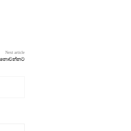
Next article
ක් නොවන්නට