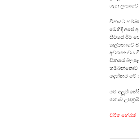
ගැන ලංකාවේ 
චීනයට හම්බන්
මෙහිදි අපේ 
සිටියේ ඊට ප
කල්පනාවේ බ
අවශ්‍යතාවය 
චීනයේ බලපෑම
හම්බන්තොට ව
දෙන්නට මේ ර
මේ අලූත් ඉන්ද
නොව උපක‍්‍ර
චරිත හේරත්