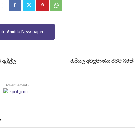
ute Anidda Newspaper
ඇදිල්ල
රුපියල අවප‍්‍රමාණය රටට බර
- Advertisement -
Y