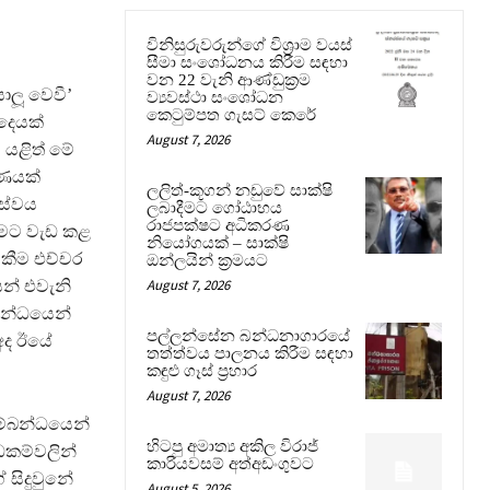
විනිසුරුවරුන්ගේ විශ්‍රාම වයස්
සීමා සංශෝධනය කිරීම සඳහා
වන 22 වැනි ආණ්ඩුක්‍රම
ාලූ වෙවී’
ව්‍යවස්ථා සංශෝධන
කෙටුම්පත ගැසට් කෙරේ
දෙයක්
August 7, 2026
 යළිත් මේ
රණයක්
ලලිත්-කූගන් නඩුවේ සාක්ෂි
 සේවය
ලබාදීමට ගෝඨාභය
රාජපක්ෂට අධිකරණ
ඒමට වැඩ කළ
නියෝගයක් – සාක්ෂි
කීම එච්චර
ඔන්ලයින් ක්‍රමයට
August 7, 2026
න් එවැනි
බන්ධයෙන්
පල්ලන්සේන බන්ධනාගාරයේ
 අද ඊයේ
තත්ත්වය පාලනය කිරීම සඳහා
කඳුළු ගෑස් ප්‍රහාර
August 7, 2026
ම්බන්ධයෙන්
හිටපු අමාත්‍ය අකිල විරාජ්
කම්වලින්
කාරියවසම් අත්අඩංගුවට
සිදුවුනේ
August 5, 2026