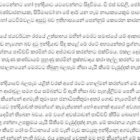
ුවටෙන්නට හෝ ඉන්දියාට යටවෙන්නට සිදුවීමය. ඞී එස් ඩඞ්ලි, ජෝ
ණ්ඩාරනායක, සිරිමාවෝ හා ජේ ආර් යන හැම නායකයෙකුම පා
 හෝ යටවීම්වලට අසුවූ බව ඉතිහාසයෙන් පෙන්නුම් කෙරෙන කාරන
ාලයේ ජයවර්ධන රජයේ උත්සාහය මඟින් මෙරට සමාජයේ යම් ආක
ැගෙන බව දුටු ඉන්දියාව සිදු කළේ මේ රටේ අභ්‍යයන්තර ප‍්‍රශ්න
‍රශ්නය පාවිච්චි කරමින් රට අස්ථාවර කරන්නට එක්වීමය. එකල ද
රුණ කණ්ඩායම් පුහුණු කරමින් ත‍්‍රෂ්තවාදය කරා තල්ලූ කරන්ට ස
ශපාලනයෙන් මෙරටට තිබුනු බලපෑම නිසා යැයි කීමේ වැරැුද්දක් නැත
ඉන්දියාවේ බලපෑම යළිත් වරක් අපේ රටේ හොල්මන් කරන්නේ මේ
 ආරාවුල සමග එය සම්බන්ධ වී ඇති නිසා බව පැහැදිලිවම පෙනී 
කියන්නේ අගමැති තුමා සහ ජනාධිපතිතුමා අතර ගොඩ නැගෙමින් ත
යට ඉන්දියාවත් තමන්ගේ කැමැත්තෙන් හෝ අනෙක් අයගේ අවශ්‍ය
ෙමින් තිබෙන බවය. මේ වගේ අවස්ථාවන් පාවිච්චි කිරීම බොහෝ 
 ගන්නා උපක‍්‍රමය යැයි සිතීමේ වැරැුද්දක්ද නැත. මේ කාරනය ගැන 
ත කීවේ රෝ සංවිධානයේ මේ වැනි වැඩ කටයුතු ඉන්දියානු අගමැතිව
න් දන්නේ නැති බවය. එය කෙසේ වෙතත් මම නම් කියන්නේ මේ