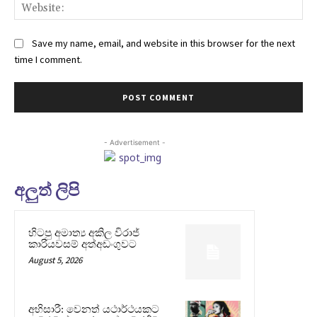
Web
Save my name, email, and website in this browser for the next
time I comment.
- Advertisement -
අලුත් ලිපි
හිටපු අමාත්‍ය අකිල විරාජ්
කාරියවසම් අත්අඩංගුවට
August 5, 2026
අභිසාරී: වෙනත් යථාර්ථයකට