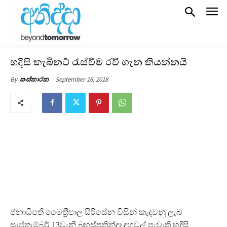
හදිසි කැබිනට් රැස්වීම රවි ගැන කියන්නයි
September 16, 2018
By
සංස්කාරක
ජනාධිපති මෛත‍්‍රීපාල සිරිසේන විසින් කැඳවනු ලැබ
සැප්තැම්බර් 13වැනි බ‍්‍රහස්පතින්දා දහවල් පැවැති හදිසි