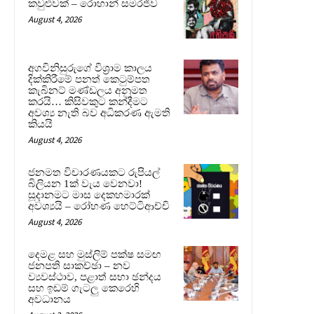
කවුළුවක් – රොහාන් සමරජීව
August 4, 2026
අගවිනිසුරුගේ විශ්‍රාම කාලය
දික්කිරීමේ පනත් කෙටුම්පත
කැබිනට් මණ්ඩලය අනුමත
කරයි… කිසිවකුට කන්දීමට
අවශ්‍ය නැති බව අධිකරණ ඇමති
කියයි
August 4, 2026
ජනමත විචාරණයකට රුපියල්
බිලියන 1ක් වැය වෙනවා!
සූදානමට මාස දෙකහමාරක්
අවශ්‍යයි – රෝහණ හෙට්ටිආච්චි
August 4, 2026
දෙමළ සහ මුස්ලිම් පක්ෂ සමඟ
ජනපති සාකච්ඡා – නව
ව්‍යවස්ථාව, පළාත් සභා ඡන්දය
සහ ඉඩම් ගැටලු කෙරෙහි
අවධානය