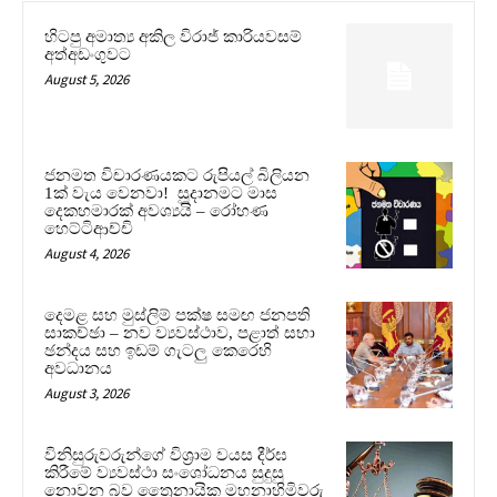
හිටපු අමාත්‍ය අකිල විරාජ් කාරියවසම්
අත්අඩංගුවට
August 5, 2026
ජනමත විචාරණයකට රුපියල් බිලියන
1ක් වැය වෙනවා! සූදානමට මාස
දෙකහමාරක් අවශ්‍යයි – රෝහණ
හෙට්ටිආච්චි
August 4, 2026
දෙමළ සහ මුස්ලිම් පක්ෂ සමඟ ජනපති
සාකච්ඡා – නව ව්‍යවස්ථාව, පළාත් සභා
ඡන්දය සහ ඉඩම් ගැටලු කෙරෙහි
අවධානය
August 3, 2026
විනිසුරුවරුන්ගේ විශ්‍රාම වයස දීර්ඝ
කිරීමේ ව්‍යවස්ථා සංශෝධනය සුදුසු
නොවන බව ත්‍රෛනායික මහනාහිමිවරු