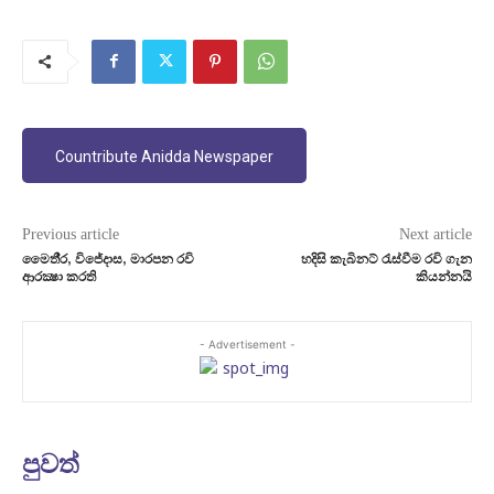
Countribute Anidda Newspaper
Previous article
Next article
මෛතී‍්‍ර, විජේදාස, මාරපන රවි
හදිසි කැබිනට් රැස්වීම රවි ගැන
ආරක්‍ෂා කරති
කියන්නයි
- Advertisement -
පුවත්