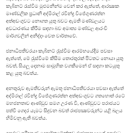
කැබිනට් රැස්වීම මුළුමනින්ම වෙන් කර ඇත්තේ, ආරක්‍ෂක
මාණ්ඩලික ප‍්‍රධානි අද්මිරාල් රවින්ද්‍ර විජේගුණරත්න
අත්අඩංගුවට නොගත යුතු බවට ඇමති මණ්ඩලයට
අවධාරණය කිරීම සඳහා බව අමාත්‍ය මණ්ඩල ආරංචි
මාර්ගවලින් අනිද්දා වෙත වාර්තාවේ.
ජනාධිපතිවරයා කැබිනට් රැුස්වීම ආරම්භයේදීම පවසා
ඇත්තේ, මේ රැුස්වීමේ කිසිම තොරතුරක් පිටතට නොයා යුතු
බවත්, සියලූ දෙනාම සාමූහික වගකීමෙන් ඒ සඳහා කටයුතු
කළ යුතු බවත්ය.
අනතුරුව ඇමතිවරුන් ඇමතූ ජනාධිපතිවරයා පවසා ඇත්තේ
අද්මිරාල් රවින්ද්‍ර විජේගුණරත්න අත්අඩංගුවට ගතහොත් රටේ
මහජනතාව ආණ්ඩුව සමග උරණ වී, ආණ්ඩුවට පරාජයට
පත්වී ගෙදර යෑමට සිදුවන බවත් රාජපක්‍ෂවරුන්ට යළි බලය
හිමිවනු ඇති බවත්ය.