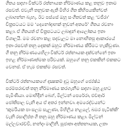
ගීතය සඳහා වික්ටර් රත්නායක නිර්මාණය කළ තනුව ඉතාම
රසවත්. එවැනි තනුවක ඇති මිහිර ගීත කිහිපයකින්වත්
ලබාගන්න බැහැ. ඊට පස්සේ ඔහු සංගීතවත් කළ ‘වජීරා’
චිත‍්‍රපටයට මම ‘දෙනෝදාහක් නුවන් අතරේ’ ගීතය රචනා
කළා. ඒ ගීතයත් ඒ චිත‍්‍රපටයට ලබාදුන් ආලෝකය ඉතා
විශාලයි. මම රචනා කළ පදවැලට මා නොහිතපු ආකාරයේ
ඉතා රසවත් තනු දෙකක් ඔහුට නිර්මාණය කිරීමට හැකිවුණා.
ගී තනු නිර්මණයෙහිලා වික්ටර් රත්නායක දක්වන්නේ ඉතා
ඉහළ නිර්මාණාත්මක පරිචයක්. ඔහුගේ තනු එකකින් එකකට
වෙනස්. ඒ හැම එකක්ම රසවත්.
වික්ටර් රත්නායකගේ දක්‍ෂකම් දුටු ඔහුගේ ජ්‍යේෂ්ඨ
පරම්පරාවත් තනු නිර්මාණය කරගැනීම සඳහා ඔහු ළඟට
පැමිණියා. මොහිදීන් බෙග්, මිල්ටන් පෙරේරා, එච්ආර්
ජෝතිපාල වැනි අය ඒ අතර ඉන්නවා. අමරෙද්වයන්ට
‘කුමරියක පා සලඹ සැලූණා, මිහිලිය නළලේ, බඹර පැටික්කි’
වැනි රසාලිප්ත ගී තනු ඔහු නිර්මාණය කළා. මිල්ටන්
මල්ලවාරච්චි, නන්දා මාලිනි, සුජාතා අත්තනායක, ලතා