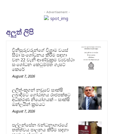
- Advertisement -
අලුත් ලිපි
විනිසුරුවරුන්ගේ විශ්‍රාම වයස්
සීමා සංශෝධනය කිරීම සඳහා
වන 22 වැනි ආණ්ඩුක්‍රම ව්‍යවස්ථා
සංශෝධන කෙටුම්පත ගැසට්
කෙරේ
August 7, 2026
ලලිත්-කූගන් නඩුවේ සාක්ෂි
ලබාදීමට ගෝඨාභය රාජපක්ෂට
අධිකරණ නියෝගයක් – සාක්ෂි
ඔන්ලයින් ක්‍රමයට
August 7, 2026
පල්ලන්සේන බන්ධනාගාරයේ
තත්ත්වය පාලනය කිරීම සඳහා