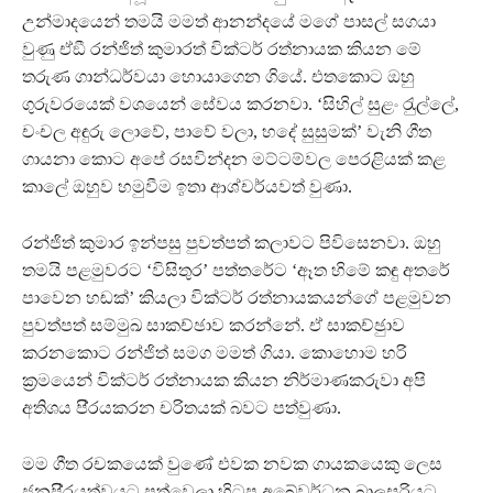
උන්මාදයෙන් තමයි මමත් ආනන්දයේ මගේ පාසල් සගයා
වුණු ඒඞී රන්ජිත් කුමාරත් වික්ටර් රත්නායක කියන මේ
තරුණ ගාන්ධර්වයා හොයාගෙන ගියේ. එතකොට ඔහු
ගුරුවරයෙක් වශයෙන් සේවය කරනවා. ‘සිහිල් සුළං රැුල්ලේ,
චංචල අඳුරු ලොවේ, පාවේ වලා, හදේ සුසුමක්’ වැනි ගීත
ගායනා කොට අපේ රසවින්දන මට්ටම්වල පෙරළියක් කළ
කාලේ ඔහුව හමුවීම ඉතා ආශ්චර්යවත් වුණා.
රන්ජිත් කුමාර ඉන්පසු පුවත්පත් කලාවට පිවිසෙනවා. ඔහු
තමයි පළමුවරට ‘විසිතුර’ පත්තරේට ‘ඈත හිමේ කඳු අතරේ
පාවෙන හඬක්’ කියලා වික්ටර් රත්නායකයන්ගේ පළමුවන
පුවත්පත් සම්මුඛ සාකච්ඡාව කරන්නේ. ඒ සාකච්ඡුාව
කරනකොට රන්ජිත් සමග මමත් ගියා. කොහොම හරි
ක‍්‍රමයෙන් වික්ටර් රත්නායක කියන නිර්මාණකරුවා අපි
අතිශය පි‍්‍රයකරන චරිතයක් බවට පත්වුණා.
මම ගීත රචකයෙක් වුණේ එවක නවක ගායකයෙකු ලෙස
ජනපි‍්‍රයත්වයට පත්වෙලා හිටපු අබේවර්ධන බාලසූරියට