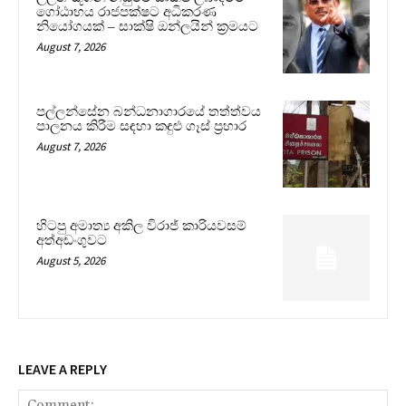
ගෝඨාභය රාජපක්ෂට අධිකරණ
නියෝගයක් – සාක්ෂි ඔන්ලයින් ක්‍රමයට
August 7, 2026
පල්ලන්සේන බන්ධනාගාරයේ තත්ත්වය
පාලනය කිරීම සඳහා කඳුළු ගෑස් ප්‍රහාර
August 7, 2026
හිටපු අමාත්‍ය අකිල විරාජ් කාරියවසම්
අත්අඩංගුවට
August 5, 2026
LEAVE A REPLY