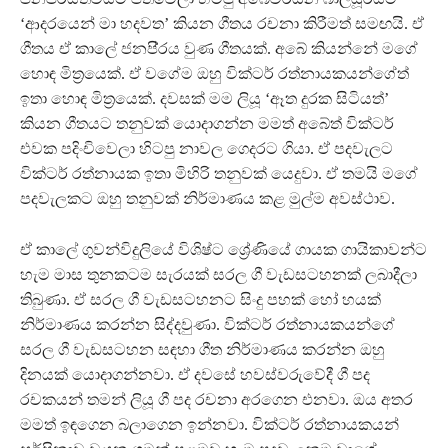
‘ආදරයෙන් මා හදවත’ කියන ගීතය රචනා කිරීමත් සමඟයි. ඒ
ගීතය ඒ කාලේ ජනපි‍්‍රය වුණ ගීතයක්. අබේ කියන්නේ මගේ
හොඳ මිත‍්‍රයෙක්. ඒ වගේම ඔහු වික්ටර් රත්නායකයන්ගේත්
ඉතා හොඳ මිත‍්‍රයෙක්. දවසක් මම ලියූ ‘ඈත දුරක සිටියත්’
කියන ගීතයට තනුවක් යොදාගන්න මමත් අබේත් වික්ටර්
එවක පදිංචිවෙලා හිටපු නාවල ගෙදරට ගියා. ඒ පදවැලට
වික්ටර් රත්නායක ඉතා මිහිරි තනුවක් යෙදුවා. ඒ තමයි මගේ
පදවැලකට ඔහු තනුවක් නිර්මාණය කළ මුල්ම අවස්ථාව.
ඒ කාලේ ගුවන්විදුලියේ විශිෂ්ට ශ්‍රේණියේ ගායක ගායිකාවන්ට
හැම මාස තුනකටම සැරයක් සරල ගී වැඩසටහනක් ලබාදීලා
තිබුණා. ඒ සරල ගී වැඩසටහනට සිංදු පහක් හෝ හයක්
නිර්මාණය කරන්න සිද්දවුණා. වික්ටර් රත්නායකයන්ගේ
සරල ගී වැඩසටහන සඳහා ගීත නිර්මාණය කරන්න ඔහු
දිනයක් යොදාගන්නවා. ඒ දවසේ හවස්වරුවේදී ගී පද
රචකයන් තමන් ලියූ ගී පද රචනා අරගෙන එනවා. ඔය අතර
මමත් ඉඳගෙන බලාගෙන ඉන්නවා. වික්ටර් රත්නායකයන්