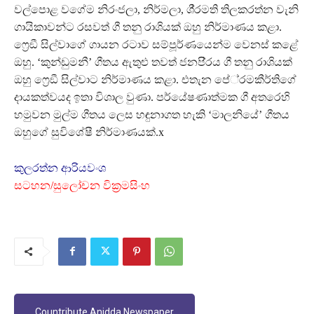
වල්පොළ වගේම නිරංජලා, නිර්මලා, ශී‍්‍රමති තිලකරත්න වැනි
ගායිකාවන්ට රසවත් ගී තනු රාශියක් ඔහු නිර්මාණය කළා.
ෆ්‍රෙඞී සිල්වාගේ ගායන රටාව සම්පූර්ණයෙන්ම වෙනස් කළේ
ඔහු. ‘කුන්ඩුමනී’ ගීතය ඇතුළු තවත් ජනපි‍්‍රය ගී තනු රාශියක්
ඔහු ෆ්‍රෙඞී සිල්වාට නිර්මාණය කළා. එතැන පේ‍්‍රමකීර්තිගේ
දායකත්වයද ඉතා විශාල වුණා. පර්යේෂණාත්මක ගී අතරෙහි
හමුවන මුල්ම ගීතය ලෙස හඳුනාගත හැකි ‘මාලනියේ’ ගීතය
ඔහුගේ සුවිශේෂී නිර්මාණයක්.x
කුලරත්න ආරියවංශ
සටහන/සුලෝචන වික‍්‍රමසිංහ
Countribute Anidda Newspaper