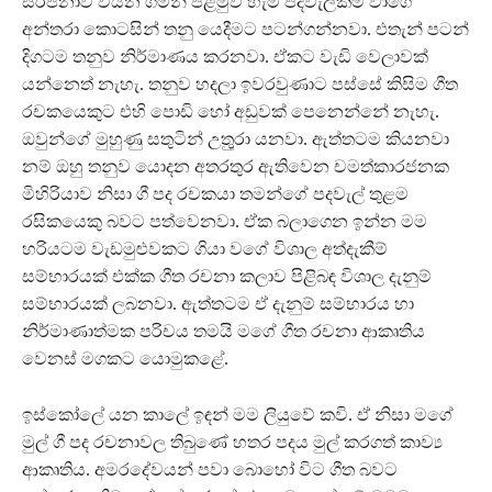
සර්පිනාව වයන ගමන් පළමුව හැම පදවැලකම වාගේ
අන්තරා කොටසින් තනු යෙදීමට පටන්ගන්නවා. එතැන් පටන්
දිගටම තනුව නිර්මාණය කරනවා. ඒකට වැඩි වෙලාවක්
යන්නෙත් නැහැ. තනුව හදලා ඉවරවුණාට පස්සේ කිසිම ගීත
රචකයෙකුට එහි පොඩි හෝ අඩුවක් පෙනෙන්නේ නැහැ.
ඔවුන්ගේ මුහුණු සතුටින් උතුුරා යනවා. ඇත්තටම කියනවා
නම් ඔහු තනුව යොදන අතරතුර ඇතිවෙන චමත්කාරජනක
මිහිරියාව නිසා ගී පද රචකයා තමන්ගේ පදවැල් තුළම
රසිකයෙකු බවට පත්වෙනවා. ඒක බලාගෙන ඉන්න මම
හරියටම වැඩමුළුවකට ගියා වගේ විශාල අත්දැකීම්
සම්භාරයක් එක්ක ගීත රචනා කලාව පිළිබඳ විශාල දැනුම්
සම්භාරයක් ලබනවා. ඇත්තටම ඒ දැනුම් සම්භාරය හා
නිර්මාණාත්මක පරිචය තමයි මගේ ගීත රචනා ආකෘතිය
වෙනස් මගකට යොමුකළේ.
ඉස්කෝලේ යන කාලේ ඉඳන් මම ලියුවේ කවි. ඒ නිසා මගේ
මුල් ගී පද රචනාවල තිබුණේ හතර පදය මුල් කරගත් කාව්‍ය
ආකෘතිය. අමරදේවයන් පවා බොහෝ විට ගීත බවට