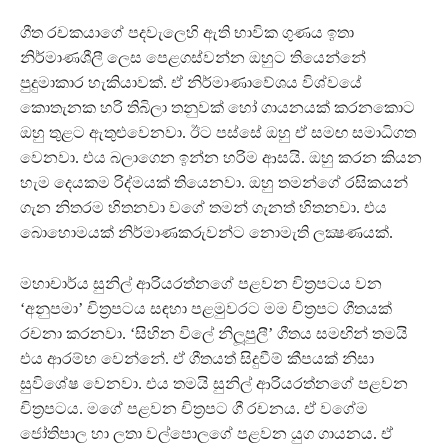
ගීත රචකයාගේ පදවැලෙහි ඇති භාවික ගුණය ඉතා
නිර්මාණශීලී ලෙස පෙළගස්වන්න ඔහුට තියෙන්නේ
පුදුමාකාර හැකියාවක්. ඒ නිර්මාණාවේශය විශ්වයේ
කොතැනක හරි තිබිලා තනුවක් හෝ ගායනයක් කරනකොට
ඔහු තුළට ඇතුළුවෙනවා. ඊට පස්සේ ඔහු ඒ සමඟ සමාධිගත
වෙනවා. එය බලාගෙන ඉන්න හරිම ආසයි. ඔහු කරන කියන
හැම දෙයකම රිද්මයක් තියෙනවා. ඔහු තමන්ගේ රසිකයන්
ගැන නිතරම හිතනවා වගේ තමන් ගැනත් හිතනවා. එය
බොහොමයක් නිර්මාණකරුවන්ට නොමැති ලක්‍ෂණයක්.
මහාචාර්ය සුනිල් ආරියරත්නගේ පළවන චිත‍්‍රපටය වන
‘අනුපමා’ චිත‍්‍රපටය සඳහා පළමුවරට මම චිත‍්‍රපට ගීතයක්
රචනා කරනවා. ‘සිහින විලේ නිලූපුලී’ ගීතය සමඟින් තමයි
එය ආරම්භ වෙන්නේ. ඒ ගීතයත් සිදුවීම් කීපයක් නිසා
සුවිශේෂ වෙනවා. එය තමයි සුනිල් ආරියරත්නගේ පළවන
චිත‍්‍රපටය. මගේ පළවන චිත‍්‍රපට ගී රචනය. ඒ වගේම
ජෝතිපාල හා ලතා වල්පොලගේ පළවන යුග ගායනය. ඒ