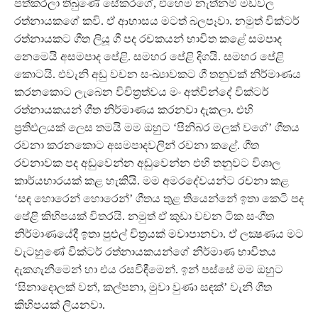
පත්කරලා තිබුණේ සේකරගේ, එහෙම නැත්නම් මඩවල
රත්නායකගේ කවි. ඒ ආභාසය මටත් බලපෑවා. නමුත් වික්ටර්
රත්නායකට ගීත ලියූ ගී පද රචකයන් භාවිත කළේ සමපාද
නෙමෙයි අසමපාද පේළි. සමහර පේළි දිගයි. සමහර පේළි
කොටයි. එවැනි අඩු වචන සංඛ්‍යාවකට ගී තනුවක් නිර්මාණය
කරනකොට ලැබෙන විචිත‍්‍රත්වය මං අත්වින්දේ වික්ටර්
රත්නායකයන් ගීත නිර්මාණය කරනවා දැකලා. එහි
ප‍්‍රතිඵලයක් ලෙස තමයි මම ඔහුට ‘පිනිබර මලක් වගේ’ ගීතය
රචනා කරනකොට අසමපාදවලින් රචනා කළේ. ගීත
රචනාවක පද අඩුවෙන්න අඩුවෙන්න එහි තනුවට විශාල
කාර්යභාරයක් කළ හැකියි. මම අමරදේවයන්ට රචනා කළ
‘සඳ හොරෙන් හොරෙන්’ ගීතය තුළ තියෙන්නේ ඉතා කෙටි පද
පේළි කිහිපයක් විතරයි. නමුත් ඒ කුඩා වචන ටික සංගීත
නිර්මාණයේදී ඉතා පුළුල් චිත‍්‍රයක් මවාපානවා. ඒ ලක්‍ෂණය මට
වැටහුණේ වික්ටර් රත්නායකයන්ගේ නිර්මාණ භාවිතය
දැකගැනීමෙන් හා එය රසවිඳීමෙන්. ඉන් පස්සේ මම ඔහුට
‘සිනාදොලක් වන්, කල්පනා, මුවා වුණා සඳක්’ වැනි ගීත
කිහිපයක් ලියනවා.