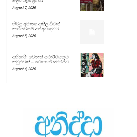
කඳුළු ගෑස් ප්‍රහාර
August 7, 2026
හිටපු අමාත්‍ය අකිල විරාජ්
කාරියවසම් අත්අඩංගුවට
August 5, 2026
අභිසාරී: වෙනත් යථාර්ථයකට
කවුළුවක් – රොහාන් සමරජීව
August 4, 2026