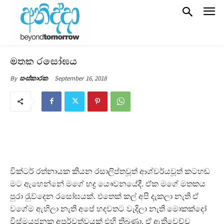
මතක රසෝඝය‍
September 16, 2018
By
සංස්කාරක
වික්ටර් රත්නායක කියන රසාලිප්තවූත් ආශ්චර්යවූත් කටහඬ
මට ඇහෙන්නේ මගේ භද්‍ර යෞවනයේදී. ඒක මගේ මතකය
පුරා රැුව්දෙන රසෝඝයක්. එතෙක් කල් අපි දැකලා නැති ඒ
වගේම ඇහිලා නැති අපේ හදවතට වැදිලා නැති මොකක්දෝ
විස්මයජනක අපූර්වත්වයක් එහි තිබුණා. ඒ ඇතිවෙච්ච