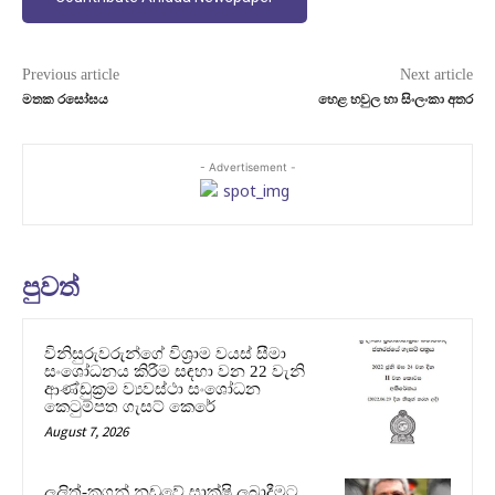
Previous article
Next article
මතක රසෝඝය‍
හෙළ හවුල හා සිංලංකා අතර
- Advertisement -
පුවත්
විනිසුරුවරුන්ගේ විශ්‍රාම වයස් සීමා
සංශෝධනය කිරීම සඳහා වන 22 වැනි
ආණ්ඩුක්‍රම ව්‍යවස්ථා සංශෝධන
කෙටුම්පත ගැසට් කෙරේ
August 7, 2026
ලලිත්-කූගන් නඩුවේ සාක්ෂි ලබාදීමට