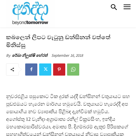
කබලෙන් ලිපට වැටුනු ඩන්සිනන් වත්තේ
මිනිස්සු
September 16, 2018
By
රේඛා නිලුක්ෂි හේරත්
නුවරඑළිය පසුකොට ටික දුරක් යද්දී ඩන්සිනන් වතුයායට සහ
පූඬළුඔයට හැරෙන මාර්ගය හමුවෙයි. වතුයායට හැරෙද්දී අප
සොයාගි ය නව ව්‍යාපෘතිය පිළිබඳ දැන්වීමක් හමුවිය.
අගෝස්තු 12 වැනිදා අග‍්‍රාමාත්‍ය රනිල් වික‍්‍රමසිංහ, ඉන්දීය
මහකොමසාරිස්වරයා, අමාත්‍ය පී. දිගම්බරම් ඇතුළු පිරිසකගේ
සහභාගිත්වයෙන් ඩන්සිනන් වතුයායේ නිවාස ව්‍යාපෘතියක