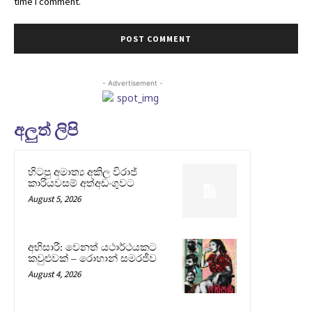
time I comment.
- Advertisement -
අලුත් ලිපි
හිටපු අමාත්‍ය අකිල විරාජ්
කාරියවසම් අත්අඩංගුවට
August 5, 2026
අභිසාරී: වෙනත් යථාර්ථයකට
කවුළුවක් – රොහාන් සමරජීව
August 4, 2026