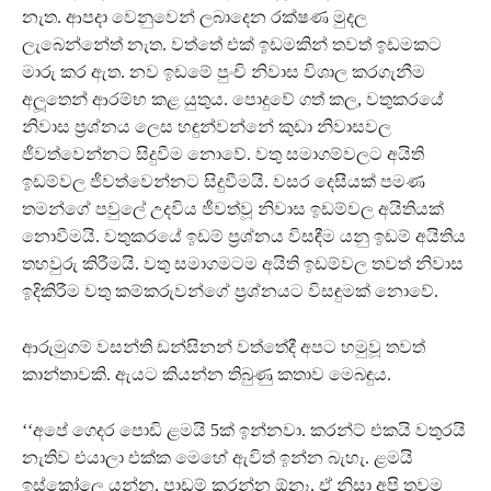
නැත. ආපදා වෙනුවෙන් ලබාදෙන රක්ෂණ මුදල
ලැබෙන්නේත් නැත. වත්තේ එක් ඉඩමකින් තවත් ඉඩමකට
මාරු කර ඇත. නව ඉඩමේ පුංචි නිවාස විශාල කරගැනීම
අලූ‍තෙන් ආරම්භ කළ යුතුය. පොදුවේ ගත් කල, වතුකරයේ
නිවාස ප‍්‍රශ්නය ලෙස හඳුන්වන්නේ කුඩා නිවාසවල
ජීවත්වෙන්නට සිදුවීම නොවේ. වතු සමාගම්වලට අයිති
ඉඩම්වල ජීවත්වෙන්නට සිදුවීමයි. වසර දෙසීයක් පමණ
තමන්ගේ පවුලේ උදවිය ජීවත්වූ නිවාස ඉඩම්වල අයිතියක්
නොවීමයි. වතුකරයේ ඉඩම් ප‍්‍රශ්නය විසඳීම යනු ඉඩම් අයිතිය
තහවුරු කිරීමයි. වතු සමාගමටම අයිති ඉඩම්වල තවත් නිවාස
ඉදිකිරීම වතු කම්කරුවන්ගේ ප‍්‍රශ්නයට විසඳුමක් නොවේ.
ආරුමුගම් වසන්ති ඩන්සිනන් වත්තේදී අපට හමුවූ තවත්
කාන්තාවකි. ඇයට කියන්න තිබුණු කතාව මෙබඳුය.
‘‘අපේ ගෙදර පොඩි ළමයි 5ක් ඉන්නවා. කරන්ට් එකයි වතුරයි
නැතිව එයාලා එක්ක මෙහේ ඇවිත් ඉන්න බැහැ. ළමයි
ඉස්කෝලෙ යන්න, පාඩම් කරන්න ඕනෑ. ඒ නිසා අපි තවම