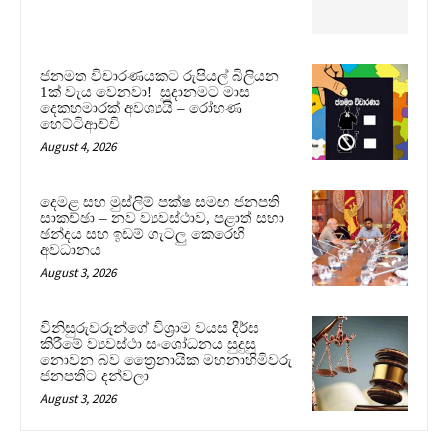
ජනමත විචාරණයකට රුපියල් බිලියන
1ක් වැය වෙනවා! සූදානමට මාස
දෙකහමාරක් අවශ්‍යයි – රෝහණ
හෙට්ටිආච්චි
August 4, 2026
දෙමළ සහ මුස්ලිම් පක්ෂ සමඟ ජනපති
සාකච්ඡා – නව ව්‍යවස්ථාව, පළාත් සභා
ඡන්දය සහ ඉඩම් ගැටලු කෙරෙහි
අවධානය
August 3, 2026
විනිසුරුවරුන්ගේ විශ්‍රාම වයස දීර්ඝ
කිරීමේ ව්‍යවස්ථා සංශෝධනය සුදුසු
නොවන බව ත්‍රෛනායික මහනාහිමිවරු
ජනපතිට දන්වලා
August 3, 2026