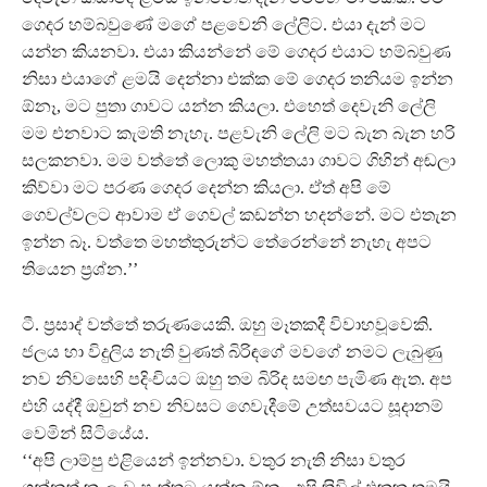
ගෙදර හම්බවුණේ මගේ පළවෙනි ලේලිට. එයා දැන් මට
යන්න කියනවා. එයා කියන්නේ මේ ගෙදර එයාට හම්බවුණ
නිසා එයාගේ ළමයි දෙන්නා එක්ක මේ ගෙදර තනියම ඉන්න
ඕනෑ, මට පුතා ගාවට යන්න කියලා. එහෙත් දෙවැනි ලේලි
මම එනවාට කැමති නැහැ. පළවැනි ලේලි මට බැන බැන හරි
සලකනවා. මම වත්තේ ලොකු මහත්තයා ගාවට ගිහින් අඬලා
කිව්වා මට පරණ ගෙදර දෙන්න කියලා. ඒත් අපි මේ
ගෙවල්වලට ආවාම ඒ ගෙවල් කඩන්න හදන්නේ. මට එතැන
ඉන්න බෑ. වත්තෙ මහත්තුරුන්ට තේරෙන්නේ නැහැ අපට
තියෙන ප‍්‍රශ්න.’’
ටී. ප‍්‍රසාද් වත්තේ තරුණයෙකි. ඔහු මෑතකදී විවාහවූවෙකි.
ජලය හා විදුලිය නැති වුණත් බිරිඳගේ මවගේ නමට ලැබුණු
නව නිවසෙහි පදිංචියට ඔහු තම බිරිද සමඟ පැමිණ ඇත. අප
එහි යද්දී ඔවුන් නව නිවසට ගෙවැදීමේ උත්සවයට සූදානම්
වෙමින් සිටියේය.
‘‘අපි ලාම්පු එළියෙන් ඉන්නවා. වතුර නැති නිසා වතුර