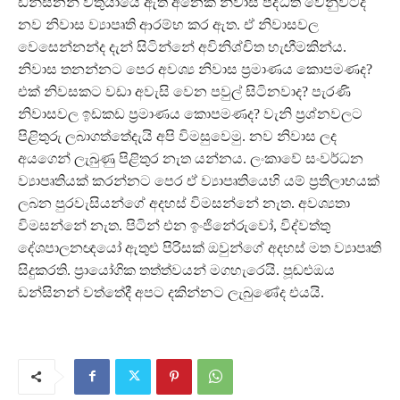
ඩන්සිනන් වතුයායේ ඇති අනෙක් නිවාස පද්ධති වෙනුවටද
නව නිවාස ව්‍යාපෘති ආරම්භ කර ඇත. ඒ නිවාසවල
වෙසෙන්නන්ද දැන් සිටින්නේ අවිනිශ්චිත හැඟීමකින්ය.
නිවාස තනන්නට පෙර අවශ්‍ය නිවාස ප‍්‍රමාණය කොපමණද?
එක් නිවසකට වඩා අවැසි වෙන පවුල් සිටිනවාද? පැරණි
නිවාසවල ඉඩකඩ ප‍්‍රමාණය කොපමණද? වැනි ප‍්‍රශ්නවලට
පිළිතුරු ලබාගත්තේදැයි අපි විමසුවෙමු. නව නිවාස ලද
අයගෙන් ලැබුණු පිළිතුර නැත යන්නය. ලංකාවේ සංවර්ධන
ව්‍යාපෘතියක් කරන්නට පෙර ඒ ව්‍යාපෘතියෙහි යම් ප‍්‍රතිලාභයක්
ලබන පුරවැසියන්ගේ අදහස් විමසන්නේ නැත. අවශ්‍යතා
විමසන්නේ නැත. පිටින් එන ඉංජිනේරුවෝ, විද්වත්තු
දේශපාලනඥයෝ ඇතුළු පිරිසක් ඔවුන්ගේ අදහස් මත ව්‍යාපෘති
සිදුකරති. ප‍්‍රායෝගික තත්ත්වයන් මගහැරෙයි. පූඬළුඔය
ඩන්සිනන් වත්තේදී අපට දකින්නට ලැබුණේද එයයි.