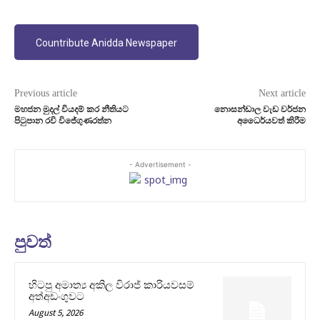
Countribute Anidda Newspaper
Previous article
Next article
මහජන මුදල් වියදම් කර නීතියට
නොසන්ඩාල වැඩ වර්ජන
පිටුපාන රවි විජේගුණරත්න
අධෛර්යවත් කිරීම
- Advertisement -
පුවත්
හිටපු අමාත්‍ය අකිල විරාජ් කාරියවසම්
අත්අඩංගුවට
August 5, 2026