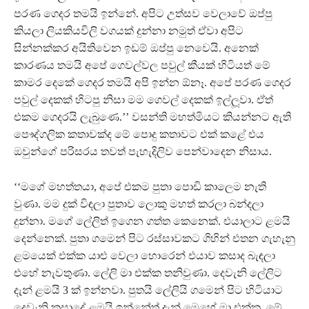
පරණ ගෙදර තමයි ඉන්නේ. අපිට උත්සව වෙලාවේ ඔප්පු
කියලා ලියකියවිලි වගයක් දුන්නා නමුත් ඒවා අපිට
සින්නක්කර අයිතිවෙන ඉඩම් ඔප්පු නෙවෙයි. අනෙක්
කාරණය තමයි අපේ ගෙවල්වල පවුල් කීයක් හිටියත් මේ
කාමර දෙකේ ගෙදර තමයි අපි ඉන්න ඕනෑ. අපේ පරණ ගෙදර
පවුල් දෙකක් හිටපු නිසා මම ගෙවල් දෙකක් ඉල්ලූ‍වා. ඒත්
එකම ගෙදරයි ලැබුණෙ.’’ වසන්ති මහත්මියට කියන්නට ඇති
පෞද්ගලික කතාවක්ද මේ පොදු කතාවට එක් කළේ එය
ඔවුන්ගේ පරිසරය තවත් පැහැදිලිව පෙන්වාදෙන නිසාය.
‘‘මගේ මහත්තයා, අපේ එකම පුතා පොඩි කාලෙම නැති
වුණා. මම දුක් විඳලා පුතාව ලොකු මහත් කරලා බන්දලා
දුන්නා. මගේ ලේලිත් ඉගෙන ගත්ත කෙනෙක්. එයාලාට ළමයි
දෙන්නෙක්. පුතා ගමෙන් පිට රස්සාවකට ගිහින් එතන ගැහැනු
ළමයෙක් එක්ක යාළු වෙලා හොරෙන් එයාව කසාද බැඳලා
එහේ නැවතුණා. ලේලි මා එක්ක තනිවුණා. දෙවැනි ලේලිට
දැන් ළමයි 3 ක් ඉන්නවා. පුතයි ලේලියි ගමෙන් පිට හිටියාට
දෙවැනි කසාදේ ළමයි ඉන්නේත් දැන් මෙහේ මා එක්ක. මේ