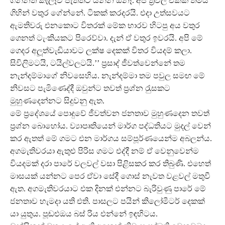
ගන්නත් කැලෑව පැත්තට යන්න ඕනෑ. අපි ත‍්‍රිවිල් එකක තමයි
ගිහින් වතුර ගේන්නේ. ටිකක් කරදරයි. එදා උත්සවයට
ඇමතිවරු එනකොට විතරක් මේක භාරව හිටපු අය වතුර
‍ගෙනත් ටැංකියකට පිරෙව්වා. දැන් ඒ වතුර ඉවරයි. අපි මේ
ගෙදර අලූ‍ත්වැඩියාවට ලක්ෂ දෙකක් විතර වියදම් කලා.
සිවිලිමටයි, ටයිල්වලටයි.’’ ප‍්‍රසාද් ජීවත්වෙන්නේ තම
නැන්දම්මාගේ නිවසෙහිය. නැන්දම්මා තම පවුල සමඟ මේ
නිවසට පැමිණෙද්දී ඔවුන්ට තවත් ප‍්‍රශ්න රැුසකට
මුහුණදෙන්නට සිදුවනු ඇත.
මේ ප‍්‍රදේශයේ පොදුවේ ජීවත්වන ජනතාව මුහුණදෙන තවත්
ප‍්‍රශ්න බොහෝය. ව්‍යාපෘතියෙන් මාර්ග පද්ධතියට මුදල් වෙන්
කර ඇතත් මේ ගමට එන මාර්ගය සම්පූර්ණයෙන්ම අබලන්ය.
අගමැතිවරයා ඇතුළු පිරිස ගමට එද්දී නම් ඒ වෙනුවෙන්ම
වියදමක් දරා පාරේ වලවල් වසා පිළිසකර කර තිබුණි. එහෙත්
මාසයක් යන්නට පෙර ඒවා සේදී ගොස් නැවත වළවල් මතුවී
ඇත. අගමැතිවරයාට එක දිනක් එන්නට බැරිවුණු පාරේ මේ
ජනතාව හැමදා යති එති. පාසලට පයින් කිලෝමීටර් දෙකක්
යා යුතුය. පූඬළුඔය බස් රිය එන්නේ ඉඳහිටය.