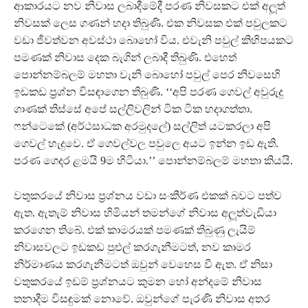
ආකාරයට නව නිවාස ලබාදීමේදී පරණ නිවසකට එක් අලූ‍ත්
නිවසක් ලෙස ගණන් හදා තිබුණි. එක නිවසක එක් පවුලකට
වඩා ජීවත්වන අවස්ථා බොහෝ විය. එවැනි පවුල් කිහිපයකට
පමණක් නිවාස දෙක බැගින් ලබාදී තිබුණි. එහෙත්
පොන්නම්බලම් මහතා වැනි බොහෝ පවුල් පෙර නිවසෙහි
ඉඩකඩ ප‍්‍රශ්න විසඳාගෙන තිබුණි. ‘‘අපි පරණ ගෙවල් අවුරුදු
ගාණක් තිස්සේ අපේ සල්ලිවලින් ටික ටික හදාගත්තා.
ෆන්ටෙකේ (අර්ථසාධක අරමුදලේ) සල්ලිත් යටකරලා අපි
ගෙවල් හැදුවෙ. ඒ ගෙවල්වල පවුලෙ අයට ඉන්න ඉඩ ඇති.
පරණ ගෙදර ළමයි 9ම හිටියා.’’ පොන්නම්බලම් මහතා කියයි.
වතුකරයේ නිවාස ප‍්‍රශ්නය වඩා සංකීර්ණ එකක් බවට පත්ව
ඇත. ඇතැම් නිවාස හිමියන් තමන්ගේ නිවාස අලූ‍ත්වැඩියා
කරගෙන තිබේ. එක් කාමරයක් පමණක් තිබුණු ලැයිම්
නිවාසවලට ඉඩකඩ පුළුල් කරගැනීමටත්, නව කාමර
නිර්මාණය කරගැනීමටත් ඔවුන් වෙහෙස වී ඇත. ඒ නිසා
වතුකරයේ ඉඩම් ප‍්‍රශ්නයට කුමන හෝ අන්දමේ නිවාස
තනාදීම විසඳුමක් නොවේ. ඔවුන්ගේ පැරණි නිවාස අතර