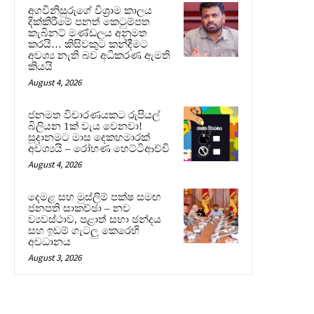
අගවිනිසුරුගේ විශ්‍රාම කාලය
දික්කිරීමේ පනත් කෙටුම්පත
කැබිනට් මණ්ඩලය අනුමත
කරයි… කිසිවකුට කන්දීමට
අවශ්‍ය නැති බව අධිකරණ ඇමති
කියයි
August 4, 2026
ජනමත විචාරණයකට රුපියල්
බිලියන 1ක් වැය වෙනවා!
සූදානමට මාස දෙකහමාරක්
අවශ්‍යයි – රෝහණ හෙට්ටිආච්චි
August 4, 2026
දෙමළ සහ මුස්ලිම් පක්ෂ සමඟ
ජනපති සාකච්ඡා – නව
ව්‍යවස්ථාව, පළාත් සභා ඡන්දය
සහ ඉඩම් ගැටලු කෙරෙහි
අවධානය
August 3, 2026