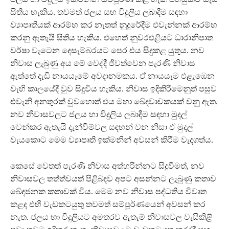
සිතිය හැකිය. තවමත් ජලය සහ විදුලිය ලබාදීම සඳහා
ව්‍යාපෘතියක් ආරම්භ කර නැතත් නුදුරේදීම එවැන්නක් ආරම්භ
කරනු ඇතැයි සිතිය හැකිය. එහෙත් නුවරඑළියට ධාරානිපාත
වර්ෂා වැටෙන දෙසැම්බරයට පෙර එය සිදුකළ යුතුය. නව
නිවාස ලැබුණු අය මේ වෙද්දී ජීවත්වෙන පැරණි නිවාස
ඇත්තේ දැඩි නායයෑමේ අවදානමකය. ඒ නායයෑම එළැඹෙන
වැහි කාලයේදී වුව සිදුවිය හැකිය. නිවාස ඉදිකිරීමෙනුත් පසුව
එවැනි අනතුරක් වුවහොත් එය මහා ඛේදවාචකයක් වනු ඇත.
නව නිවාසවලට ජලය හා විදුලිය ලබාදීම සඳහා මුදල්
වෙන්කර ඇතැයි දැන්වීම්වල සඳහන් වන නිසා ඒ මුදල්
වැයකොට මෙම ව්‍යාපෘති ඉක්මනින් අවසන් කිරීම වැදගත්ය.
කෙසේ වෙතත් පැරණි නිවාස අත්හරින්නට සිදුවීමත්, නව
නිවාසවල තත්ත්වයත් පිළිබඳව අපට අසන්නට ලැබුණු කතාව
ඛේදජනක කතාවක් විය. මෙම නව නිවාස පද්ධතිය විවෘත
කළද එහි වැඩකටයුතු තවමත් සම්පූර්ණයෙන් අවසන් කර
නැත. ජලය හා විදුලියට අමතරව ඇතැම් නිවාසවල වැසිකිළි