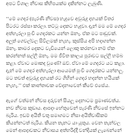
අපට විශාල නිවාස කිහිපයක්ම දකින්නට ලැබුණි.
‘‘මේ ගෙදර (පැරණි නිවස) හැදුවෙ අවුරුදු දහයක් විතර
පිටරට රස්සා කරලා. තට්ටු දෙකට හැදුවා. දැන් මම මේ ගෙදර
අත්හැරලා පුංචි ගෙදරකට යන්න ඕනෑ. ඒක මට පාඩුවක්.
අලූ‍ත් ගෙවල්වල සිවිලමක් නැහැ. කුස්සිය අපි හදාගන්න
ඕනෑ. කාමර දෙකට වැඩියෙන් ලොකු කරනවා නම් ඒක
කරන්නත් සල්ලි ඕනෑ. මම ජීවිත කාලය පුරාවට සල්ලි හම්බ
කළා. ඒවාට මොකද වුණේ? ඔව්. ඒවා මේ ගෙදරට යට කළා.
දැන් මේ ගෙදර අත්හැරලා ආයෙමත් පුංචි ගෙදරකට යන්නලූ‍.
මට තවත් අවුරුදු දහයක් රට ගිහින් ගෙදර හදන්න හයියක්
නැහැ.’’ එක් කාන්තාවක වේදනාවෙන් කීවේ එසේය.
ඇගේ වත්මන් නිවස දරුවන් සියලූ දෙනාටම ප‍්‍රමාණවත්ය.
නව නිවස කුඩාය. ආපදා හේතුවෙන් පැරණි නිවසේ ඉන්නට
බැරිය. ඉඩම් අයිති වතු සමාගමට නිසා අයිතිවාසිකම්
කියන්නටත් බැරිය. කියන තැනට යා යුතුය. වෙන තැන්වල
මෙන් ආපදාවකට නිවාසය අත්හරිද්දී වන්දියක් ලැබෙන්නේ