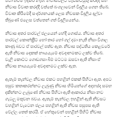
පවා තවම ඉදිකර නැත. නිවාසවලට වැඩකටයුතු කරද්දී සහ
නිවාස විවෘත කරද්දී වත්තේ බංගලාවෙන් විදුලිය ගෙන තිබේ.
විවෘත කිරීමේදී සංදර්ශනයක් ලෙස නිවසක විදුලිය දල්වා
තිබුණේ එලෙස වත්තෙන් ගත් විදුලියෙන්ය.
නිවාස අතර පාරවල් ජලයෙන් හේදී ගොස්ය. නිවාස අතර
පාරවල් කොන්ක‍්‍රීට් හෝ තාර හෝ ගල් දමා නැති නිසා විශාල
කාණු බවට ඒ පාරවල් පත්ව ඇත. නිවාස පද්ධතිය කෙළවරේ
ඇති නිවාස දෙකක් නායයෑමේ අවදානමකට ලක්ව තිබේ.
වැලි කොට්ට ගොඩගසා බිම් මට්ටම ඔසවා ඇති නිසා ඒ
නිවාස නායයෑමේ අවදානමට ලක්ව ඇත.
ඇතැම් තැන්වල නිවාස එකට පහළින් එකක් පිහිටා ඇත. අපට
පසුව කතාකරන්නට ලැබුණු නිවාස හිමියන්ගේ අදහස්ද සමඟ
දකින්නට ලැබුණේ නිවාස පිහිටා ඇති ආකාරය නිසා නව
ගැටලූ‍ මතුවන බවය. ඇතැම් තැන්වල ඉහළින් ඇති නිවසට
වහළින් වැටෙන ජලය පහළින් ඇති නිවස පසුපස ඇති
වේල්ල තෙත් කරයි. ඒ හේතුවෙන් පහළින් පිහිටි නිවාස