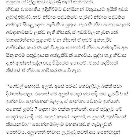
පසුපස වේල්ල කඩාවැටුණු තැන් කිහිපයකි.
නිවාස ව්‍යාපෘතිය ඉදිකිරීමට ඩන්සිනන් වතුයායට අයිති ඉඩම්
ලබාදී තිබුණි. නව නිවාස පද්ධතියට පැරණි නිවාස පද්ධතිය
අත්හැර සියලූ‍දෙනා පැමිණිය යුතුය. පැරණි නිවාස නායයෑමේ
අවදානමකට ලක්ව ඇති නිසාත්, ඒ ඉඩම්වල නැවත තේ
වගාකරන්නට සූදානම් වන නිසාත් ඒ ඉඩම් අත්හැරීම
අනිවාර්ය කාරණයක් වී ඇත. එහෙත් ඒ නිවාස අත්හැරීම අප
සිතූ තරම් සතුටුදායක අත්දැකීමක් නොවීය. සුද්දා හැදු නිවාස
දැන් ඇත්තේ සුද්දා හැදු විදියටම නොවේ. වසර දෙසීයක්
තිස්සේ ඒ නිවාස නවීකරණය වී ඇත.
‘‘ගෙවල් හොඳයි. අලූ‍ත්. අපේ පරණ ගෙවල්වල බිත්ති පවා
දිරාපත්වෙලා. එහෙත් මේ අලූ‍ත් ගෙදර ඉඩ මදි. මට ළමයි 9 ක්
ඉන්නවා. දෙන්නෙක් බැඳලා, ඒ දෙන්නා වෙනම ඉන්නේ.
අනෙක් ළමයි 7 දෙනා මා එක්ක ඉන්නේ. අපේ පවුලට මේ
ගෙදර ඉඩ මදි. මේ ගෙදර කාමර දෙකක්, සාලයක්, කුස්සියක්
තියෙනවා.’’ පොන්නම්බලම් මහතා තවත් ගැටලූ‍වක්
පෙන්වීය. අලූ‍තෙන් නිවාස ලැබුණු තවත් අය පෙන්වාදුන්