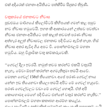
එක් අදියරක් ජනතා අයිතියට පත්කිරීම සිදුකර තිබුණි.
වතුකරයේ ජනතාවට නිවාස
පූඬළුඔය මාර්ගයේ කිලෝමීටර් කිහිපයක් ගමන් කළ පසුව
නව නිවාස හමුවෙයි. ඉහත කී ආකාරයෙන් උත්සව පවත්වා
නිවාස ජනතා අයිතියට පත් කළත් තවමත් පරණ නිවාස
අත්හැර අලූ‍ත් නිවාසවල ජනතාව පදිංචියට ඇවිත් නැත. හිස්
නිවාස අතර ඇවිද ගිය අපට වී. පොන්නම්බලම් මහතා
හමුවිය. ඔහු විශ‍්‍රාමික වතු කම්කරුවෙකි.
‘‘ගෙවල් දීලා ඉවරයි. නමුත් තවම කරන්ට් එකයි වතුරයි
නැහැ. මේවා ඕපන් කරන්න අගමැතිතුමා තමයි ආවේ.
මෙතන ගෙවල් 158ක් තියෙනවා. අපේ පරණ ගෙවල් නාය
යන්න ඉඩ තියෙනවා කියලා තමයි අපිට මේ ගෙවල් හැදුවේ.
පරණ ගෙවල්වලට වඩා මේ ගෙවල් හොඳයි. ඒත් අපි
කොහොමද මෙහේ පදිංචියට එන්නේ වතුර කරන්ට් නැතිව.’’
පොන්නම්බලම් මහතා කතාබහ ආරම්භ කළේය.
ජලය හා විදුලිය ඉක්මනින් සම්පූර්ණ කළ හැකි පහසුකම් යැයි