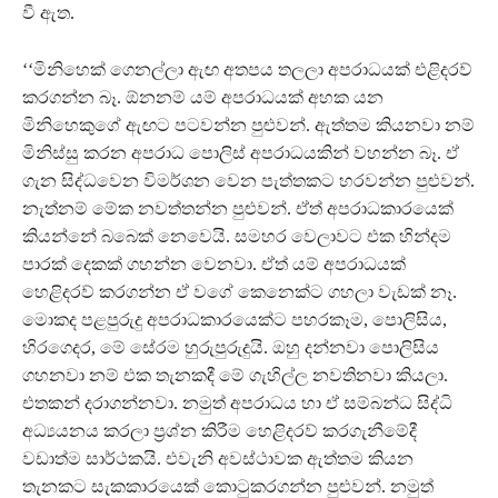
වී ඇත.
‘‘මිනිහෙක් ගෙනල්ලා ඇඟ අතපය තලලා අපරාධයක් එළිදරව්
කරගන්න බෑ. ඕනනම් යම් අපරාධයක් අහක යන
මිනිහෙකුගේ ඇඟට පටවන්න පුළුවන්. ඇත්තම කියනවා නම්
මිනිස්සු කරන අපරාධ පොලිස් අපරාධයකින් වහන්න බෑ. ඒ
ගැන සිද්ධවෙන විමර්ශන වෙන පැත්තකට හරවන්න පුළුවන්.
නැත්නම් මේක නවත්තන්න පුළුවන්. ඒත් අපරාධකාරයෙක්
කියන්නේ බබෙක් නෙවෙයි. සමහර වෙලාවට එක හින්දම
පාරක් දෙකක් ගහන්න වෙනවා. ඒත් යම් අපරාධයක්
හෙළිදරව් කරගන්න ඒ වගේ කෙනෙක්ට ගහලා වැඩක් නෑ.
මොකද පළපුරුදු අපරාධකාරයෙක්ට පහරකෑම, පොලිසිය,
හිරගෙදර, මේ සේරම හුරුපුරුදුයි. ඔහු දන්නවා පොලිසිය
ගහනවා නම් එක තැනකදී මේ ගැහිල්ල නවතිනවා කියලා.
එතකන් දරාගන්නවා. නමුත් අපරාධය හා ඒ සම්බන්ධ සිද්ධි
අධ්‍යයනය කරලා ප‍‍්‍රශ්න කිරීම හෙළිදරව් කරගැනීමේදී
වඩාත්ම සාර්ථකයි. එවැනි අවස්ථාවක ඇත්තම කියන
තැනකට සැකකාරයෙක් කොටුකරගන්න පුළුවන්. නමුත්