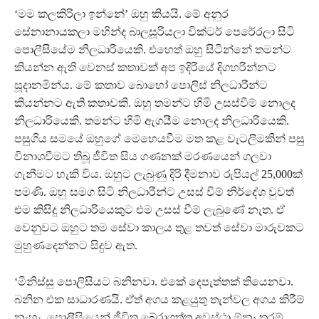
‘මම කලකිරිලා ඉන්නේ’ ඔහු කියයි. මේ අනුර
සේනානායකලා මහින්ද බාලසූරියලා වික්ටර් පෙරේරලා සිටි
පොලීසියේම නිලධාරියෙකි. එහෙත් ඔහු සිටින්නේ තමන්ට
කියන්න ඇති වෙනස් කතාවක් අප ඉදිරියේ දිගහරින්නට
සූදානමින්ය. මේ කතාව බොහෝ පොලිස් නිලධාරීන්ට
කියන්නට ඇති කතාවකි. ඔහු තමන්ට හිමි උසස්වීම් නොලද
නිලධාරියෙකි. තමන්ට හිමි ඇගයීම නොලද නිලධාරියෙකි.
පසුගිය සමයේ ඔහුගේ මෙහෙයවීම මත කළ වැටලීමකින් පසු
විනාශවීමට තිබූ ජීවිත සිය ගණනක් මරණයෙන් ගලවා
ගැනීමට හැකි විය. ඔහුට ලැබුණු දිරි දීමනාව රුපියල් 25,000ක්
පමණි. ඔහු සමග සිටි නිලධාරීන්ට උසස් වීම් නිර්දේශ වුවත්
එම කිසිදු නිලධාරියෙකුට එම උසස් වීම් ලැබුණේ නැත. ඒ
වෙනුවට ඔහුට තම සේවා කාලය තුළ තවත් සේවා මාරුවකට
මුහුණදෙන්නට සිදුව ඇත.
‘මිනිස්සු පොලිසියට බනිනවා. එකේ දෙපැත්තක් තියෙනවා.
බනින එක සාධාරණයි. ඒත් අගය කළයුතු තැන්වල අගය කිරීම්
නැහැ. පොලීසියෙන් ජීවිත බේරාගත්ත අවස්ථා ඕනෑ තරම්