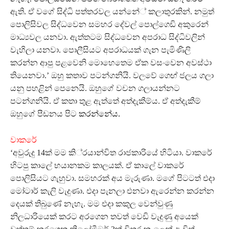
ඇති. ඒ වගේ සිද්ධි පත්තරවල යන්නේ් කලාතුරකින්. නමුත්
පොලිසිවල සිද්ධවෙන සමහර දේවල් පොල්ගෙඩි අකුරෙන්
මාධ්‍යවල යනවා. ඇත්තටම සිද්ධවෙන අපරාධ සිද්ධිවලින්
වැහිලා යනවා. පොලීසියට අපරාධයක් ගැන පැමිණිලි
කරන්න ආපු පළවෙනි මොහෙතෙම ඒක වසංවෙන අවස්ථා
තියෙනවා.’ ඔහු කතාව පටන්ගනියි. වලවේ ගෙඟ් ජලය ගලා
යනු පහළින් පෙනෙයි. ඔහුගේ වචන ගලායන්නට
පටන්ගනියි. ඒ කතා තුළ ඇත්තේ අත්දැකීම්ය. ඒ අත්දැකීම්
ඔහුගේ පීඩනය පිට
කරන්නේය.
වාකරේ
‘අවුරුදු 14ක් මම කි‍‍්‍රයාන්විත රාජකාරියේ හිටියා. වාකරේ
හිටපු කාලේ භයානකම කාලයක්. ඒ කාලේ වාකරේ
පොලිසියට ගැහුවා. සමහරක් අය මැරුණා. මගේ පිටටත් එදා
මෝටාර් කැලි වැදුණා. එදා පැනලා එනවා ඇරෙන්න කරන්න
දෙයක් තිබුණේ නැහැ. මම එදා කකුල වෙන්වුණු
නිලධාරියෙක් කරට අරගෙන තවත් වෙඩි වැදුණු අයෙක්