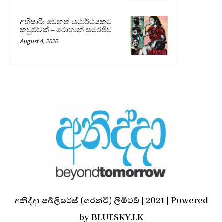
අභිසාරී: වෙනත් යථාර්ථයකට
කවුළුවක් – රොහාන් සමරජීව
August 4, 2026
අනිද්දා පබ්ලිෂර්ස් (ගරන්ටි) ලිමිටඞ් | 2021 | Powered
by BLUESKY.LK