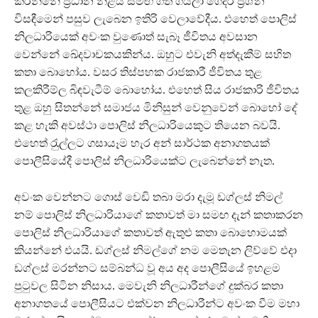
කරන්නේ ප‍්‍රධාන නිළිය සමඟ ගීත ගයලා ගෙදර ප‍්‍රශ්න
විසඳීමෙන් පසුව ලැබෙන ඉතිරි වෙලාවේදීය. එහෙත් පොලිස්
නිලධාරියෙක් අවංක වුණොත් සැබෑ ජීවිතය අවසාන
වෙන්නේ ඛේදවාචකයකින්ය. ඔහුට එවැනි අත්දැකීම් සහිත
කතා බොහෝය. වසර තිස්පහක රාජකාරී ජීවිතය තුළ
කලකිරීම්ල බිඳවැටීම් බොහෝය. එහෙත් සිය රාජකාරි ජීවිතය
තුළ ඔහු සිතන්නේ සමාජය මිනිසුන් වෙනුවෙන් බොහෝ දේ
කළ හැකි අවස්ථා පොලිස් නිලධාරියෙකුට තියෙන බවයි.
එහෙත් රැුල්ලට ගසායෑම හැර අන් සාර්ථක අනාගතයක්
පොලීසියේදී පොලිස් නිලධාරියෙක්ට ලැබෙන්නේ නැත.
අවංක වෙන්නට ගොස් වෙඩි තබා මරා දැමූ ඩග්ලස් නිමල්
නම් පොලිස් නිලධාරියාගේ කතාවත් මා සමඟ දැන් කතාකරන
පොලිස් නිලධාරියාගේ කතාවත් ඇතුළු කතා බොහොමයක්
කියන්නේ එයයි. ඩග්ලස් නිමල්ගේ නම මෙතැන ලිව්වේ එදා
ඩග්ලස් මරන්නට සම්බන්ධ වූ අය අද පොලීසියේ ඉහළම
පුටුවල සිටින නිසාය. මෙවැනි නිලධාරීන්ගේ දුක්බර කතා
අනාගතයේ පොලීසියට එක්වන නිලධාරීන්ට අවංක වීම මහා