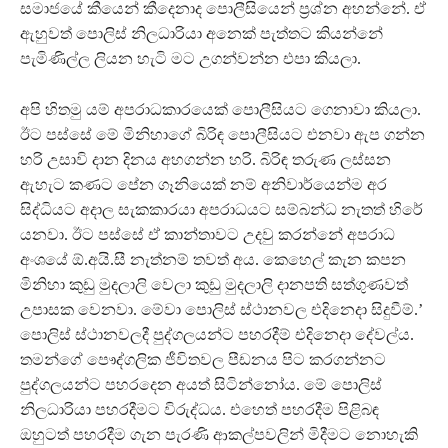
සමාජයේ කීයෙන් කීදෙනාද පොලීසියෙන් ප‍‍්‍රශ්න අහන්නේ. ඒ
ඇහුවත් පොලිස් නිලධාරියා අනෙක් පැත්තට කියන්නේ
පැමිණිල්ල ලියන හැටි මට උගන්වන්න එපා කියලා.
අපි හිතමු යම් අපරාධකාරයෙක් පොලීසියට ගෙනාවා කියලා.
ඊට පස්සේ මේ මිනිහාගේ බිරිඳ පොලීසියට එනවා ඇප ගන්න
හරි උසාවි දාන දිනය අහගන්න හරි. බිරිඳ තරුණ ලස්සන
ඇහැට කණට පේන ගෑනියෙක් නම් අනිවාර්යෙන්ම අර
සිද්ධියට අදාල සැකකාරයා අපරාධයට සම්බන්ධ නැතත් හිරේ
යනවා. ඊට පස්සේ ඒ කාන්තාවට උදවු කරන්නේ අපරාධ
අංශයේ ඕ.අයි.සී නැත්නම් තවත් අය. කෙහෙල් කැන කපන
මිනිහා කුඩු මුදලාලි වෙලා කුඩු මුදලාලි දානපති සත්ගුණවත්
උපාසක වෙනවා. මේවා පොලිස් ස්ථානවල එදිනෙදා සිදුවීම්.’
පොලිස් ස්ථානවලදී පුද්ගලයන්ට පහරදීම් එදිනෙදා දේවල්ය.
තමන්ගේ පෞද්ගලික ජීවිතවල පීඩනය පිට කරගන්නට
පුද්ගලයන්ට පහරදෙන අයත් සිටින්නෝය. මේ පොලිස්
නිලධාරියා පහරදීමට විරුද්ධය. එහෙත් පහරදීම පිළිබඳ
ඔහුටත් පහරදීම ගැන පැරණි ආකල්පවලින් මිදීමට නොහැකි