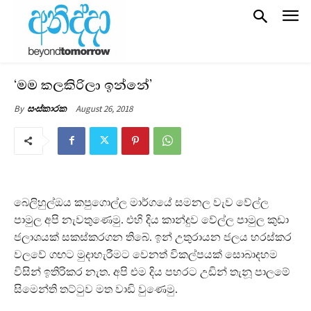
‘මම කලකිරිලා ඉන්නේ’
August 26, 2018
By
සංස්කාරක
බෙලිහුල්ඔය කපුගොල්ල මාර්ගයේ සමනල වැව වේල්ල
පාමුල අපි නැවතුණෙමු. එහි දිය කාන්දුව වේල්ල පාමුල කුඩා
ජලාශයක් සකස්කරගන තිබේ. ඉන් උතුරායන ජලය හරස්කර
වලවේ ගඟට මුදාහැරීමට වෙනත් විකල්පයක් සොබාදහම
විසින් ඉතිරිකර නැත. අපි එම දිය පහරට උඩින් තැනූ පාලමේ
සිමෙන්ති තට්ටුව මත වාඩි වුණෙමු.