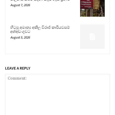
August 7, 2026
හිටපු අමාත්‍ය අකිල විරාජ් කාරියවසම්
අත්අඩංගුවට
August 5, 2026
LEAVE A REPLY