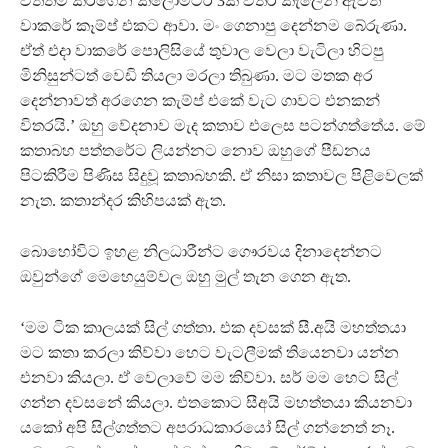
වත්තම් කරගෙන කි‍ලෝමීටර් 3ක් විතර කැලෙන් ඇවිත්
වාකරේ කෑම්ප් එකට ආවා. මං ගෙනාපු දෙන්නම බේරුණා.
ඒත් එදා වාකරේ පොලිසියේ තුවාල වෙලා වැටිලා හිටපු
මිනිසුන්ටත් වෙඩි තියලා මරලා තිබුණා. මට මතක අර
දෙන්නාවත් අරගෙන කැම්ප් එකේ වැට ගාවට එනකන්
විතරයි.’ ඔහු වේදනාව මැද කතාව එලෙස පටන්ගත්තේය. මේ
කතාබහ පත්තරේට ලියන්නට නොව ඔහුගේ පීඩනය
පිටකිරීම පිණිස සිදුවූ කතාබහකි. ඒ නිසා කතාවල පිළිවෙලක්
නැත. කතාන්දර කිහිපයක් ඇත.
බොහෝවිට ඉහළ නිලධාරීන්ට ගෞරවය දිනාදෙන්නට
ඔවුන්ගේ මෙහෙයුම්වල ඔහු මුල් තැන ගෙන ඇත.
‘මම ටික කාලයක් සිල් ගත්තා. එක දවසක් සී.අයි මහත්තයා
මට කතා කරලා කිව්වා හෙට වැටලීමක් තියෙනවා යන්න
එනවා කියලා. ඒ වෙලාවේ මම කිව්වා. සර් මම හෙට සිල්
ගන්න දවසනේ කියලා. එතකොට සීඅයි මහත්තයා කියනවා
යකෝ අපි සිල්ගත්තට අපරාධකාරයෝ සිල් ගන්නෙත් නෑ.