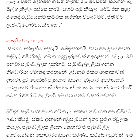
උඹලා වගේ දෙන්නෙක් වත් නැතිව මේ රේඞ්එක කරන්න බෑ.
සිල් ගැනිල්ල පස්සේ කරමු. හෙට යමු කියලා. රේඞ් එක කළා.
ඒකෙදී වැඩියෙන්ම කට්ටක් කරන්න වුණේ මට. ඒත් මට
ලැබුණු ගෞරවයක් නැහැ.’
ගෙදරින් පැනයෑම
‘සමහර අත්දැකීම් අපූරුයි. ඛේදජනකයි. ඒවා පොදුවෙ වෙන
දේවල්. අපි හිතමු, ගමක ගෑනු දරුවෙක් අතුරුදහන් වෙලා. මව
එනවා පැමිණිල්ලක් දාන්නට. පැමිණිල්ල ලියා ගන්න
නිලධාරියා මොකද කරන්නේ, උඩින්ම ඒකට මාතෘකාවක්
දානවා. දුව ගෙදරින් පැනයාම කියලා. දරුවාට අපරාධයක්
වෙලා නම් ඒක එතැනින්ම වසන් වෙනවා. මම කිව්වෙ ඒකයි.
සමහර අපරාධ පළවැනි මොහොතෙම වසන් වෙනවා.
බිරිදක් සැමියෙකුගෙන් ගුටිකාලා අතපය කඩාගන පොලීසියට
ආවා කියමු. ඒකට දාන්නේ අඹුසැමියන් අතර සුළු ආරවුලක්
කියලා. පැමිණිල්ලක් ලියන කෙනාට ඒ පැමිණිල්ල
ගෙනියන්නෙ කොහාටද කියලා තීරණය කරන්න පුළුවන්. මේ