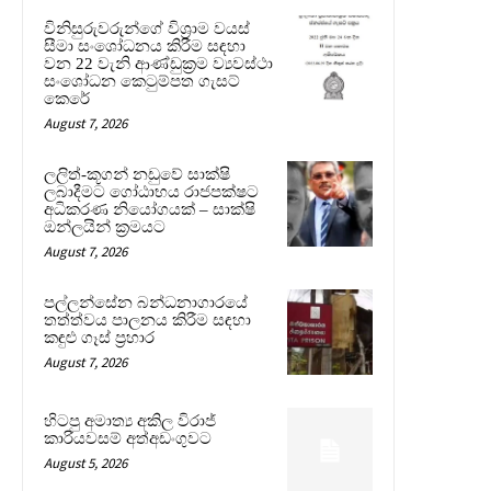
විනිසුරුවරුන්ගේ විශ්‍රාම වයස්
සීමා සංශෝධනය කිරීම සඳහා
වන 22 වැනි ආණ්ඩුක්‍රම ව්‍යවස්ථා
සංශෝධන කෙටුම්පත ගැසට්
කෙරේ
August 7, 2026
ලලිත්-කූගන් නඩුවේ සාක්ෂි
ලබාදීමට ගෝඨාභය රාජපක්ෂට
අධිකරණ නියෝගයක් – සාක්ෂි
ඔන්ලයින් ක්‍රමයට
August 7, 2026
පල්ලන්සේන බන්ධනාගාරයේ
තත්ත්වය පාලනය කිරීම සඳහා
කඳුළු ගෑස් ප්‍රහාර
August 7, 2026
හිටපු අමාත්‍ය අකිල විරාජ්
කාරියවසම් අත්අඩංගුවට
August 5, 2026