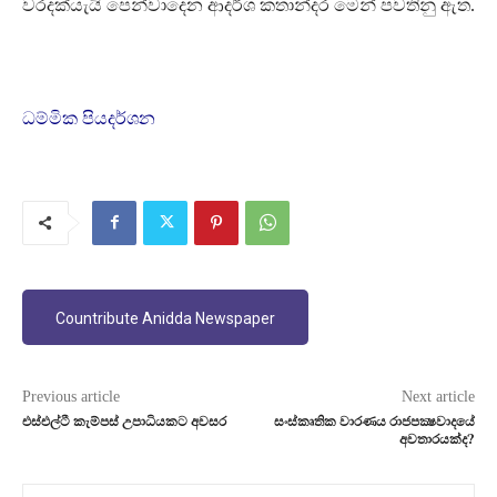
වරදක්යැයි පෙන්වාදෙන ආදර්ශ කතාන්දර මෙන් පවතිනු ඇත.
ධම්මික පියදර්ශන
Countribute Anidda Newspaper
Previous article
Next article
එස්එල්ටී කැම්පස් උපාධියකට අවසර
සංස්කෘතික වාරණය රාජපක්‍ෂවාදයේ
අවතාරයක්ද?