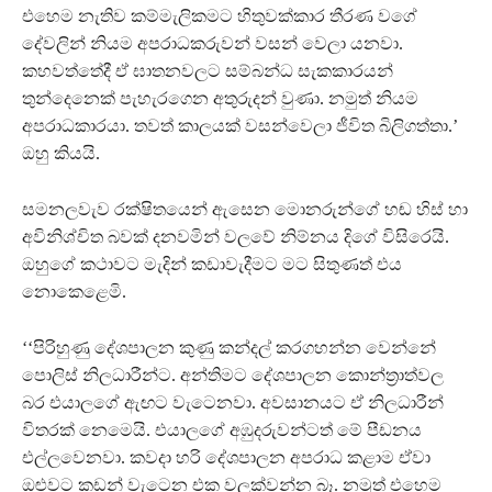
එහෙම නැතිව කම්මැලිකමට හිතුවක්කාර තීරණ වගේ
දේවලින් නියම අපරාධකරුවන් වසන් වෙලා යනවා.
කහවත්තේදී ඒ ඝාතනවලට සම්බන්ධ සැකකාරයන්
තුන්දෙනෙක් පැහැරගෙන අතුරුදන් වුණා. නමුත් නියම
අපරාධකාරයා. තවත් කාලයක් වසන්වෙලා ජීවිත බිලිගත්තා.’
ඔහු කියයි.
සමනලවැව රක්ෂිතයෙන් ඇසෙන මොනරුන්ගේ හඬ හිස් හා
අවිනිශ්චිත බවක් දනවමින් වලවේ නිම්නය දිගේ විසිරෙයි.
ඔහුගේ කථාවට මැදින් කඩාවැදීමට මට සිතුණත් එය
නොකෙළෙමි.
‘‘පිරිහුණු දේශපාලන කුණු කන්දල් කරගහන්න වෙන්නේ
පොලිස් නිලධාරීන්ට. අන්තිමට දේශපාලන කොන්ත‍‍්‍රාත්වල
බර එයාලගේ ඇඟට වැටෙනවා. අවසානයට ඒ නිලධාරීන්
විතරක් නෙමෙයි. එයාලගේ අඹුදරුවන්ටත් මේ පීඩනය
එල්ලවෙනවා. කවදා හරි දේශපාලන අපරාධ කළාම ඒවා
ඔළුවට කඩන් වැටෙන එක වලක්වන්න බෑ. නමුත් එහෙම