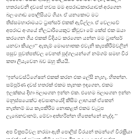
හතරවෙනි දවසේ හවස මම අපරාධකාරයාවත් අරගෙන
බලංගොඩ පොලිසියට ගියා. ඒ යනකොට මට
තිස්සමහාරාමයට ට‍‍්‍රාන්සර් එකක් ඇවිල්ලා. ඒ වෙලාවේ
අපරාධ අංශයේ නිලධාරියෙකුට කිවුවා මේ කේස් එක ඔයා
කරගෙන ගිය එකක් විදියට කරගෙන යන්න මම ට‍‍්‍රාන්සර්
යනවා කියලා’’ ඇතැම් මොහොතක එවැනි කැපකිරීම්වලින්
පසුව පුවත්පත්වල වෙනත් පුද්ගලයන්ගේ නම්ගම් සමඟ වීර
කතා ලියැවෙන බව ඔහු කියයි.
‘ඉන්වෙස්ටිගේෂන් එකක් කරන එක ලේසි නැහැ. හිතන්න.
සම්පූර්ණ දවස් හතරක් එකම තැනක ඉඳගෙන, එකම
ඉලක්කය දිහා බලාගෙන ඉන්න එක. එහෙම බලාගෙන ඉන්න
මනුස්සයෙක්ට අවසානයේදි කිසිම ලාභයක් ඒකෙන්
නැත්නම් ඔය කැපකිරීම නොකළත් එකම වැටුප
ලැබෙනවානම්, මේවා අත්හරින්න හිතෙන්නේ නැද්ද.’’
අප චිත‍්‍රපටිවල නරඹා ඇති පොලිස් වීරයන් තමන්ගේ වීරක‍්‍රියා