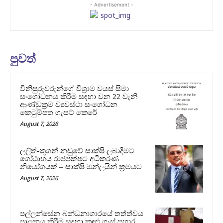
- Advertisement -
පුවත්
විනිසුරුවරුන්ගේ විශ්‍රාම වයස් සීමා
සංශෝධනය කිරීම සඳහා වන 22 වැනි
ආණ්ඩුක්‍රම ව්‍යවස්ථා සංශෝධන
කෙටුම්පත ගැසට් කෙරේ
August 7, 2026
ලලිත්-කූගන් නඩුවේ සාක්ෂි ලබාදීමට
ගෝඨාභය රාජපක්ෂට අධිකරණ
නියෝගයක් – සාක්ෂි ඔන්ලයින් ක්‍රමයට
August 7, 2026
පල්ලන්සේන බන්ධනාගාරයේ තත්ත්වය
පාලනය කිරීම සඳහා කඳුළු ගෑස් ප්‍රහාර