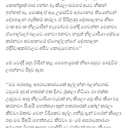
කොන්ත‍‍්‍රාත් බාර ගන්න බෑ කියලා සමහර අයට නිකන්
ඉන්නත් බෑ. මොකද ඒ අය උසස්වීම් අරගෙනම තියෙන්නේ
දේශපාලන ගැතිකම් කරලා. ඒ පිරිහුණු දේශපාලනය නිසා
වංක අවංක නිලධාරීන් හැමෝටම වන්දි ගෙවන්න වෙනවා.
ඒගොල්ලෝ බලයට යනවා එනවා. නමුත් නිලධාරීයා සේවය
කරනවා. අවසානයේ ඒගොල්ලන්ගේ දේශපාලන
එදිරිවාදකම්වලට අපිව කොටුවෙනවා.’’
මේ වෙද්දී ඔහු විසින් කළ මෙහෙයුමක් නිසා ඔහුට මාරුවීම්
ලබන්නට සිදුව ඇත.
‘‘මම බරපතළ අපරාධකාරයෙක් අල්ලන්න බලන්ගොඩ
ටවුමේ දවස් හතරක් එක දිගට රැුකලා හිටියා. මා එක්ක
උදවුවට ආපු නිලධාරියා වැඩක් නෑ කියලා යමු කිය කියා වද
කරනවා. සී.අයි මහත්තයා තුන් හතරපාරක් කෝල් කරලා
කිව්වා ඕකාව වෙන විදියකට අල්ල ගනිමු දැන් වරෙන් කියලා.
එදා මම සීඅයි මහත්තයට කිව්වා. මං මේ අපරාධකාරයා
අරගෙන මිසක ආපහු පොලිසියට එන්නේ නැහැ කියලා.