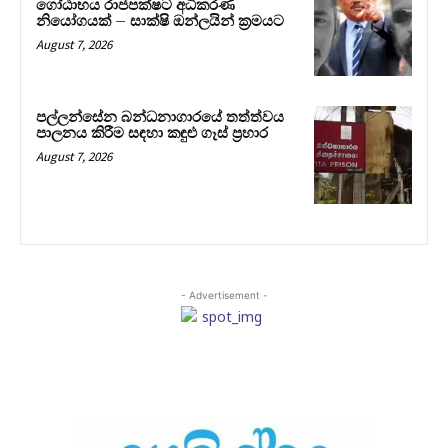
ගෝඨාභය රාජපක්ෂට අධිකරණ
නියෝගයක් – සාක්ෂි ඔන්ලයින් ක්‍රමයට
August 7, 2026
පල්ලන්සේන බන්ධනාගාරයේ තත්ත්වය
පාලනය කිරීම සඳහා කඳුළු ගෑස් ප්‍රහාර
August 7, 2026
- Advertisement -