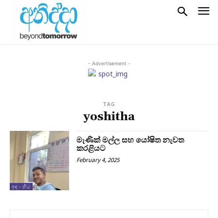
- Advertisement -
TAG
yoshitha
මැණික් මල්ල සහ යෝෂිත නැවත
කරළියට
February 4, 2025
ඉඳ - හිට