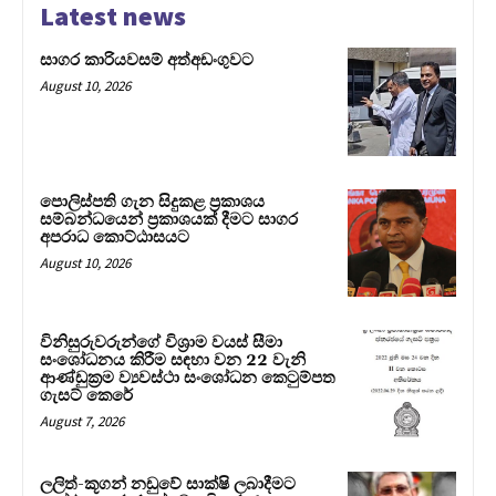
Latest news
සාගර කාරියවසම් අත්අඩංගුවට
August 10, 2026
පොලිස්පති ගැන සිදුකළ ප්‍රකාශය
සම්බන්ධයෙන් ප්‍රකාශයක් දීමට සාගර
අපරාධ කොට්ඨාසයට
August 10, 2026
විනිසුරුවරුන්ගේ විශ්‍රාම වයස් සීමා
සංශෝධනය කිරීම සඳහා වන 22 වැනි
ආණ්ඩුක්‍රම ව්‍යවස්ථා සංශෝධන කෙටුම්පත
ගැසට් කෙරේ
August 7, 2026
ලලිත්-කූගන් නඩුවේ සාක්ෂි ලබාදීමට