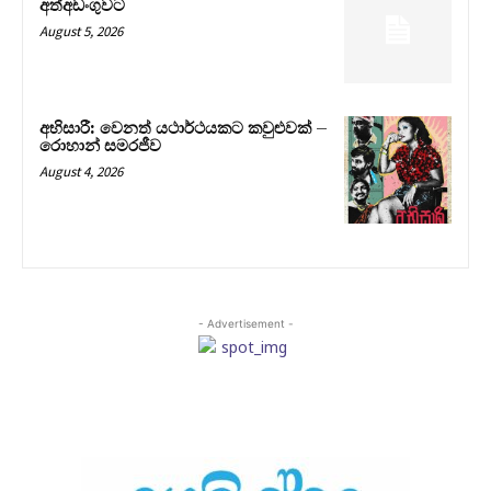
අත්අඩංගුවට
August 5, 2026
අභිසාරී: වෙනත් යථාර්ථයකට කවුළුවක් –
රොහාන් සමරජීව
August 4, 2026
- Advertisement -