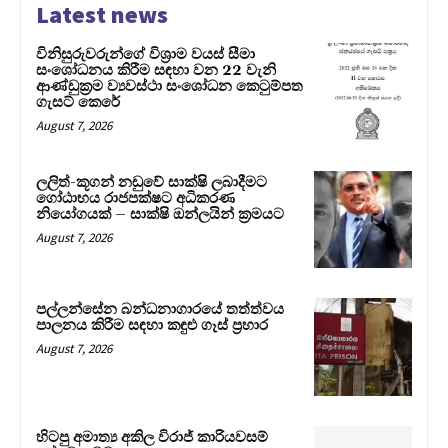
Latest news
විනිසුරුවරුන්ගේ විශ්‍රාම වයස් සීමා
සංශෝධනය කිරීම සඳහා වන 22 වැනි
ආණ්ඩුක්‍රම ව්‍යවස්ථා සංශෝධන කෙටුම්පත
ගැසට් කෙරේ
August 7, 2026
ලලිත්-කූගන් නඩුවේ සාක්ෂි ලබාදීමට
ගෝඨාභය රාජපක්ෂට අධිකරණ
නියෝගයක් – සාක්ෂි ඔන්ලයින් ක්‍රමයට
August 7, 2026
පල්ලන්සේන බන්ධනාගාරයේ තත්ත්වය
පාලනය කිරීම සඳහා කඳුළු ගෑස් ප්‍රහාර
August 7, 2026
හිටපු අමාත්‍ය අකිල විරාජ් කාරියවසම්