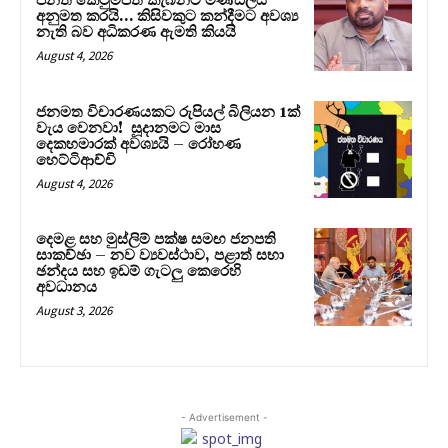
පනත් කෙටුම්පත කැබිනට් මණ්ඩලය
අනුමත කරයි… කිසිවකුට කන්දීමට අවශ්‍ය
නැති බව අධිකරණ ඇමති කියයි
August 4, 2026
ජනමත විචාරණයකට රුපියල් බිලියන 1ක්
වැය වෙනවා! සූදානමට මාස
දෙකහමාරක් අවශ්‍යයි – රෝහණ
හෙට්ටිආච්චි
August 4, 2026
දෙමළ සහ මුස්ලිම් පක්ෂ සමඟ ජනපති
සාකච්ඡා – නව ව්‍යවස්ථාව, පළාත් සභා
ඡන්දය සහ ඉඩම් ගැටලු කෙරෙහි
අවධානය
August 3, 2026
- Advertisement -