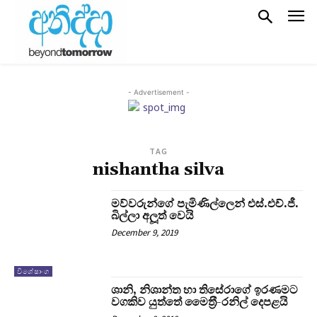
- Advertisement -
TAG
nishantha silva
මව්වරුන්ගේ පැමිණිල්ලෙන් එස්.එච්.ජී.
බිල්ලා අලූත් වෙයි
December 9, 2019
විශේෂාංග
ශානි, නිශාන්ත හා තිසේරාගේ ඉරණමට
වගකිව යුත්තේ මෛත‍්‍රී-රනිල් දෙපළයි