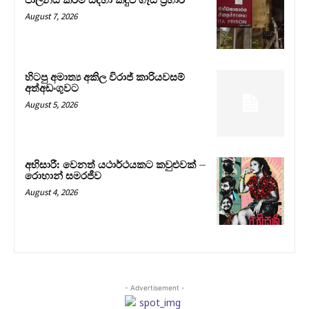
පාලනය කිරීම සඳහා කඳුළු ගෑස් ප්‍රහාර
August 7, 2026
හිටපු අමාත්‍ය අකිල විරාජ් කාරියවසම්
අත්අඩංගුවට
August 5, 2026
අභිසාරී: වෙනත් යථාර්ථයකට කවුළුවක් –
රොහාන් සමරජීව
August 4, 2026
- Advertisement -