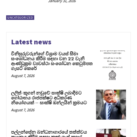
January 31, 2016
UNCATEGORIZED
Latest news
විනිසුරුවරුන්ගේ විශ්‍රාම වයස් සීමා
සංශෝධනය කිරීම සඳහා වන 22 වැනි
ආණ්ඩුක්‍රම ව්‍යවස්ථා සංශෝධන කෙටුම්පත
ගැසට් කෙරේ
August 7, 2026
ලලිත්-කූගන් නඩුවේ සාක්ෂි ලබාදීමට
ගෝඨාභය රාජපක්ෂට අධිකරණ
නියෝගයක් – සාක්ෂි ඔන්ලයින් ක්‍රමයට
August 7, 2026
පල්ලන්සේන බන්ධනාගාරයේ තත්ත්වය