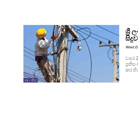
ශ්‍ර
සිදු
News E
වසර 2
ප්‍රත
කර ති
ඉඳ - හිට