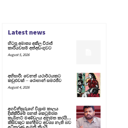
Latest news
හිටපු අමාත්‍ය අකිල විරාජ්
කාරියවසම් අත්අඩංගුවට
August 5, 2026
අභිසාරී: වෙනත් යථාර්ථයකට
කවුළුවක් – රොහාන් සමරජීව
August 4, 2026
අගවිනිසුරුගේ විශ්‍රාම කාලය
දික්කිරීමේ පනත් කෙටුම්පත
කැබිනට් මණ්ඩලය අනුමත කරයි…
කිසිවකුට කන්දීමට අවශ්‍ය නැති බව
අධිකරණ ඇමති කියයි