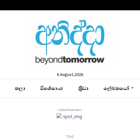
6 August,2026
කලා
විශේෂාංග
ක්‍රිඩා
ලේඛකයෝ
- Advertisement -
TAG