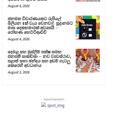
August 4, 2026
ජනමත විචාරණයකට රුපියල්
බිලියන 1ක් වැය වෙනවා! සූදානමට
මාස දෙකහමාරක් අවශ්‍යයි –
රෝහණ හෙට්ටිආච්චි
August 4, 2026
දෙමළ සහ මුස්ලිම් පක්ෂ සමඟ
ජනපති සාකච්ඡා – නව ව්‍යවස්ථාව,
පළාත් සභා ඡන්දය සහ ඉඩම් ගැටලු
කෙරෙහි අවධානය
August 3, 2026
- Advertisement -