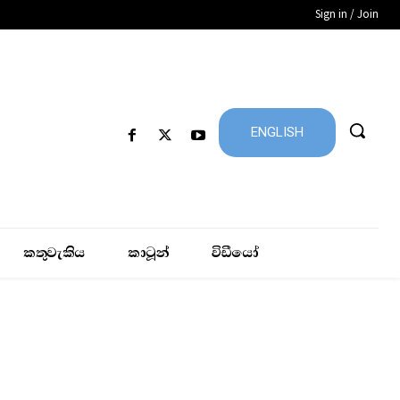
Sign in / Join
ENGLISH
කතුවැකිය
කාටූන්
විඩීයෝ