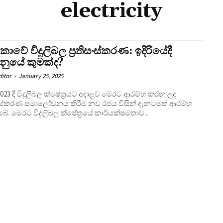
electricity
ී ලංකාවේ විදුලිබල ප්‍රතිසංස්කරණ: ඉදිරියේදී
වනුයේ කුමක්ද?
ditor
-
January 25, 2025
023 දී විදුලිබල ක්ෂේත්‍රයට අදාළව මෙරට ආරම්භ කරන ලද
ිසංස්කරණ සමාලෝචනය කිරීම නව රජය විසින් දැනටමත් ආරම්භ
බේ. මෙරට විදුලිබල ක්ෂේත්‍රයේ කාර්යක්ෂමතාව...