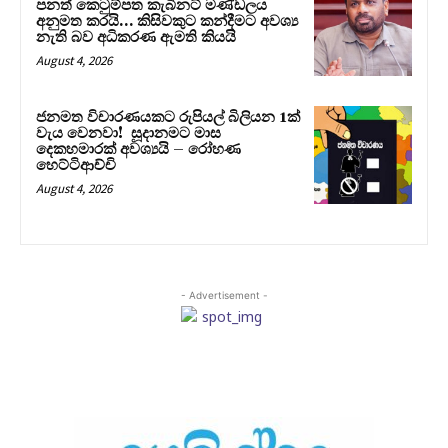
පනත් කෙටුම්පත කැබිනට් මණ්ඩලය
අනුමත කරයි… කිසිවකුට කන්දීමට අවශ්‍ය
නැති බව අධිකරණ ඇමති කියයි
August 4, 2026
ජනමත විචාරණයකට රුපියල් බිලියන 1ක්
වැය වෙනවා! සූදානමට මාස
දෙකහමාරක් අවශ්‍යයි – රෝහණ
හෙට්ටිආච්චි
August 4, 2026
- Advertisement -