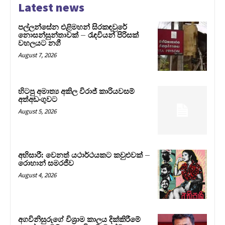
Latest news
පල්ලන්සේන එළිමහන් සිරකඳවුරේ
නොසන්සුන්තාවක් – රැඳවියන් පිරිසක්
වහලයට නගී
August 7, 2026
හිටපු අමාත්‍ය අකිල විරාජ් කාරියවසම්
අත්අඩංගුවට
August 5, 2026
අභිසාරී: වෙනත් යථාර්ථයකට කවුළුවක් –
රොහාන් සමරජීව
August 4, 2026
අගවිනිසුරුගේ විශ්‍රාම කාලය දික්කිරීමේ