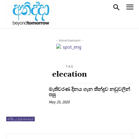
- Advertisement -
TAG
elecation
මැතිවරණ දිනය ගැන තීන්දුව නඩුවලින්
පසු
May 25, 2020
තරිඳු උඩුවරගෙදර