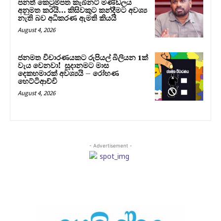
පනත් කෙටුම්පත කැබිනට් මණ්ඩලය
අනුමත කරයි… කිසිවකුට කන්දීමට අවශ්‍ය
නැති බව අධිකරණ ඇමති කියයි
August 4, 2026
ජනමත විචාරණයකට රුපියල් බිලියන 1ක්
වැය වෙනවා! සූදානමට මාස
දෙකහමාරක් අවශ්‍යයි – රෝහණ
හෙට්ටිආච්චි
August 4, 2026
- Advertisement -