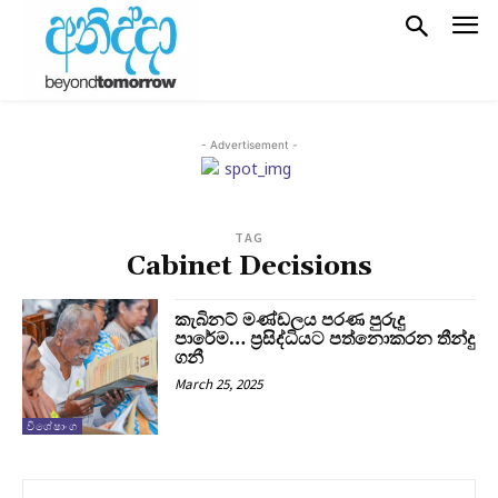
- Advertisement -
TAG
Cabinet Decisions
කැබිනට් මණ්ඩලය පරණ පුරුදු
පාරේම… ප්‍රසිද්ධියට පත්නොකරන තීන්දු
ගනී
March 25, 2025
විශේෂාංග