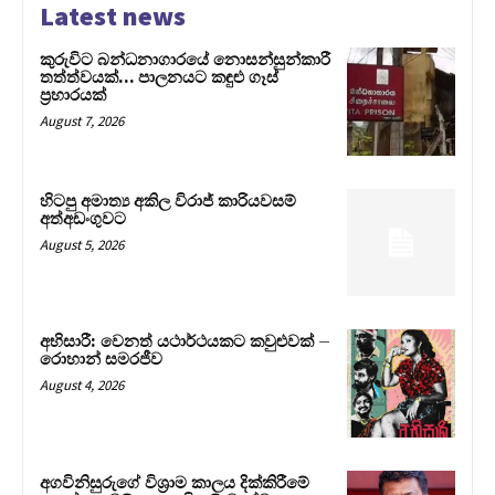
Latest news
කුරුවිට බන්ධනාගාරයේ නොසන්සුන්කාරී
තත්ත්වයක්… පාලනයට කඳුළු ගෑස්
ප්‍රහාරයක්
August 7, 2026
හිටපු අමාත්‍ය අකිල විරාජ් කාරියවසම්
අත්අඩංගුවට
August 5, 2026
අභිසාරී: වෙනත් යථාර්ථයකට කවුළුවක් –
රොහාන් සමරජීව
August 4, 2026
අගවිනිසුරුගේ විශ්‍රාම කාලය දික්කිරීමේ