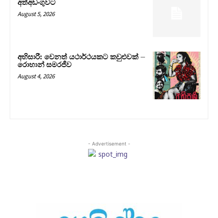
අත්අඩංගුවට
August 5, 2026
අභිසාරී: වෙනත් යථාර්ථයකට කවුළුවක් –
රොහාන් සමරජීව
August 4, 2026
- Advertisement -