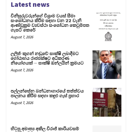
Latest news
විනිසුරුවරුන්ගේ විශ්‍රාම වයස් සීමා
සංශෝධනය කිරීම සඳහා වන 22 වැනි
ආණ්ඩුක්‍රම ව්‍යවස්ථා සංශෝධන කෙටුම්පත
ගැසට් කෙරේ
August 7, 2026
ලලිත්-කූගන් නඩුවේ සාක්ෂි ලබාදීමට
ගෝඨාභය රාජපක්ෂට අධිකරණ
නියෝගයක් – සාක්ෂි ඔන්ලයින් ක්‍රමයට
August 7, 2026
පල්ලන්සේන බන්ධනාගාරයේ තත්ත්වය
පාලනය කිරීම සඳහා කඳුළු ගෑස් ප්‍රහාර
August 7, 2026
හිටපු අමාත්‍ය අකිල විරාජ් කාරියවසම්