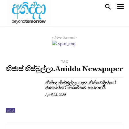
- Advertisement -
TAG
හිජාස් හිස්බුල්ලා.Anidda Newspaper
නීතිඥ හිස්බුල්ලා ගැන නීතිවේදීන්ගේ
ජාත්‍යන්තර කොමිසම හඩනගයි
April 23, 2020
පුවත්