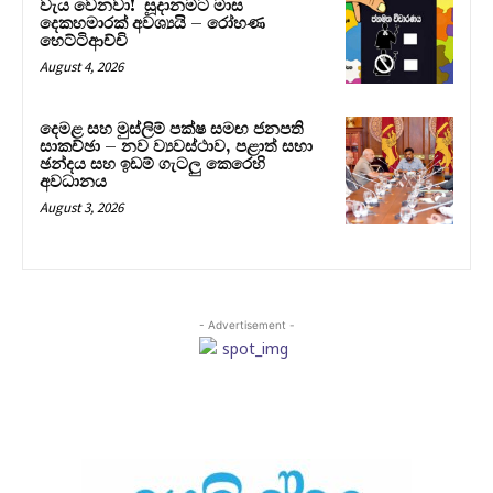
වැය වෙනවා! සූදානමට මාස
දෙකහමාරක් අවශ්‍යයි – රෝහණ
හෙට්ටිආච්චි
August 4, 2026
දෙමළ සහ මුස්ලිම් පක්ෂ සමඟ ජනපති
සාකච්ඡා – නව ව්‍යවස්ථාව, පළාත් සභා
ඡන්දය සහ ඉඩම් ගැටලු කෙරෙහි
අවධානය
August 3, 2026
- Advertisement -