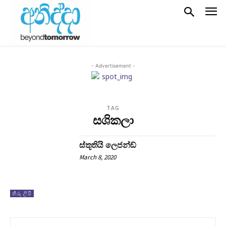
- Advertisement -
TAG
සශිකලා
ස්තූතියි ලෙජන්ඞ්
March 8, 2020
තීරු ලිපි