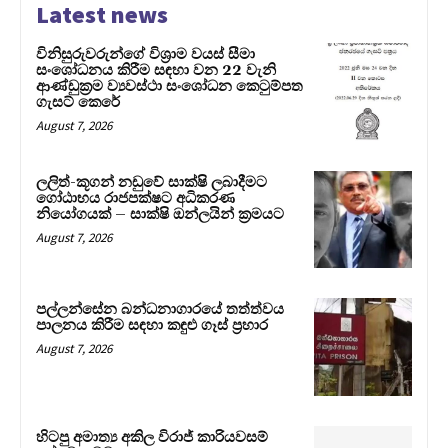
Latest news
විනිසුරුවරුන්ගේ විශ්‍රාම වයස් සීමා
සංශෝධනය කිරීම සඳහා වන 22 වැනි
ආණ්ඩුක්‍රම ව්‍යවස්ථා සංශෝධන කෙටුම්පත
ගැසට් කෙරේ
August 7, 2026
ලලිත්-කූගන් නඩුවේ සාක්ෂි ලබාදීමට
ගෝඨාභය රාජපක්ෂට අධිකරණ
නියෝගයක් – සාක්ෂි ඔන්ලයින් ක්‍රමයට
August 7, 2026
පල්ලන්සේන බන්ධනාගාරයේ තත්ත්වය
පාලනය කිරීම සඳහා කඳුළු ගෑස් ප්‍රහාර
August 7, 2026
හිටපු අමාත්‍ය අකිල විරාජ් කාරියවසම්