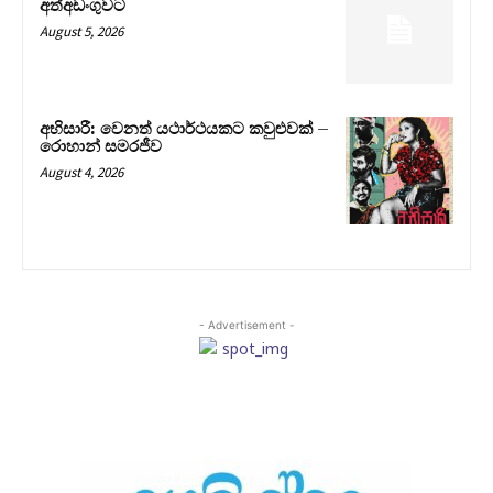
අත්අඩංගුවට
August 5, 2026
අභිසාරී: වෙනත් යථාර්ථයකට කවුළුවක් –
රොහාන් සමරජීව
August 4, 2026
- Advertisement -