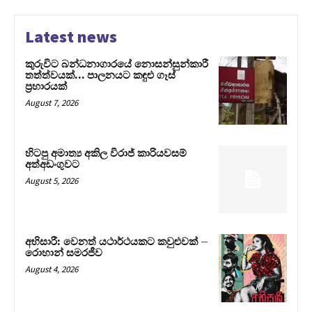
Latest news
කුරුවිට බන්ධනාගාරයේ නොසන්සුන්කාරී
තත්ත්වයක්… පාලනයට කඳුළු ගෑස්
ප්‍රහාරයක්
August 7, 2026
හිටපු අමාත්‍ය අකිල විරාජ් කාරියවසම්
අත්අඩංගුවට
August 5, 2026
අභිසාරී: වෙනත් යථාර්ථයකට කවුළුවක් –
රොහාන් සමරජීව
August 4, 2026