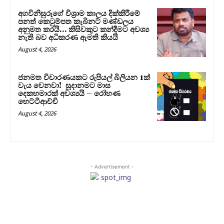
අගවිනිසුරුගේ විශ්‍රාම කාලය දික්කිරීමේ
පනත් කෙටුම්පත කැබිනට් මණ්ඩලය
අනුමත කරයි… කිසිවකුට කන්දීමට අවශ්‍ය
නැති බව අධිකරණ ඇමති කියයි
August 4, 2026
ජනමත විචාරණයකට රුපියල් බිලියන 1ක්
වැය වෙනවා! සූදානමට මාස
දෙකහමාරක් අවශ්‍යයි – රෝහණ
හෙට්ටිආච්චි
August 4, 2026
- Advertisement -