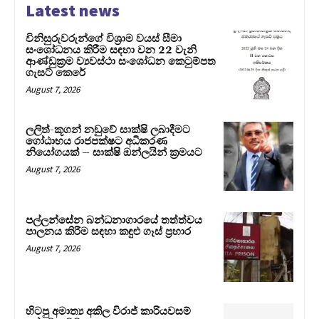
Latest news
විනිසුරුවරුන්ගේ විශ්‍රාම වයස් සීමා
සංශෝධනය කිරීම සඳහා වන 22 වැනි
ආණ්ඩුක්‍රම ව්‍යවස්ථා සංශෝධන කෙටුම්පත
ගැසට් කෙරේ
August 7, 2026
ලලිත්-කූගන් නඩුවේ සාක්ෂි ලබාදීමට
ගෝඨාභය රාජපක්ෂට අධිකරණ
නියෝගයක් – සාක්ෂි ඔන්ලයින් ක්‍රමයට
August 7, 2026
පල්ලන්සේන බන්ධනාගාරයේ තත්ත්වය
පාලනය කිරීම සඳහා කඳුළු ගෑස් ප්‍රහාර
August 7, 2026
හිටපු අමාත්‍ය අකිල විරාජ් කාරියවසම්