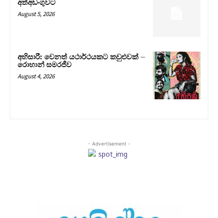
අත්අඩංගුවට
August 5, 2026
අභිසාරී: වෙනත් යථාර්ථයකට කවුළුවක් –
රොහාන් සමරජීව
August 4, 2026
- Advertisement -