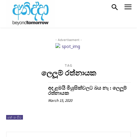
- Advertisement -
TAG
ලෙලූම් රත්නායක
අද ළමයි මියුසික්වලට බය නෑ : ලෙලූම්
රත්නායක
March 15, 2020
කේ සංජීව