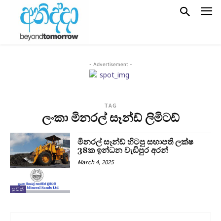
- Advertisement -
TAG
ලංකා මිනරල් සෑන්ඩ් ලිමිටඩ්
මිනරල් සෑන්ඩ් හිටපු සභාපති ලක්ෂ
38ක ඉන්ධන වැඩිපුර අරන්
March 4, 2025
පුවත්