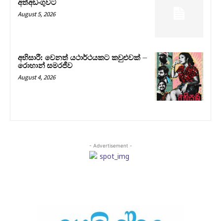
අත්අඩංගුවට
August 5, 2026
අභිසාරී: වෙනත් යථාර්ථයකට කවුළුවක් –
රොහාන් සමරජීව
August 4, 2026
- Advertisement -