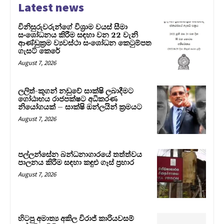
Latest news
විනිසුරුවරුන්ගේ විශ්‍රාම වයස් සීමා
සංශෝධනය කිරීම සඳහා වන 22 වැනි
ආණ්ඩුක්‍රම ව්‍යවස්ථා සංශෝධන කෙටුම්පත
ගැසට් කෙරේ
August 7, 2026
ලලිත්-කූගන් නඩුවේ සාක්ෂි ලබාදීමට
ගෝඨාභය රාජපක්ෂට අධිකරණ
නියෝගයක් – සාක්ෂි ඔන්ලයින් ක්‍රමයට
August 7, 2026
පල්ලන්සේන බන්ධනාගාරයේ තත්ත්වය
පාලනය කිරීම සඳහා කඳුළු ගෑස් ප්‍රහාර
August 7, 2026
හිටපු අමාත්‍ය අකිල විරාජ් කාරියවසම්