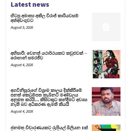
Latest news
හිටපු අමාත්‍ය අකිල විරාජ් කාරියවසම්
අත්අඩංගුවට
August 5, 2026
අභිසාරී: වෙනත් යථාර්ථයකට කවුළුවක් –
රොහාන් සමරජීව
August 4, 2026
අගවිනිසුරුගේ විශ්‍රාම කාලය දික්කිරීමේ
පනත් කෙටුම්පත කැබිනට් මණ්ඩලය
අනුමත කරයි… කිසිවකුට කන්දීමට අවශ්‍ය
නැති බව අධිකරණ ඇමති කියයි
August 4, 2026
ජනමත විචාරණයකට රුපියල් බිලියන 1ක්