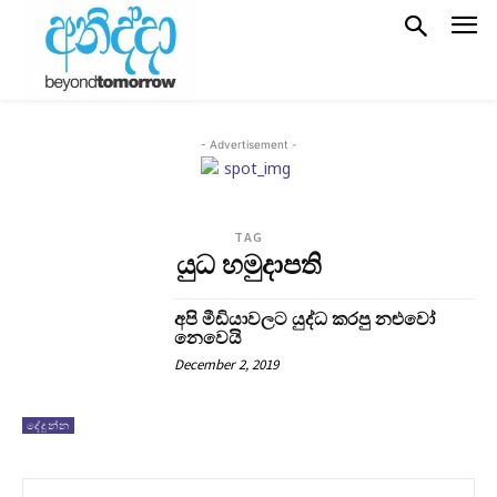
- Advertisement -
TAG
යුධ හමුදාපති
අපි මීඩියාවලට යුද්ධ කරපු නළුවෝ
නෙවෙයි
December 2, 2019
දේදුන්න