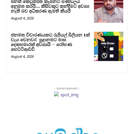
පනත් කෙටුම්පත කැබිනට් මණ්ඩලය
අනුමත කරයි… කිසිවකුට කන්දීමට අවශ්‍ය
නැති බව අධිකරණ ඇමති කියයි
August 4, 2026
ජනමත විචාරණයකට රුපියල් බිලියන 1ක්
වැය වෙනවා! සූදානමට මාස
දෙකහමාරක් අවශ්‍යයි – රෝහණ
හෙට්ටිආච්චි
August 4, 2026
- Advertisement -