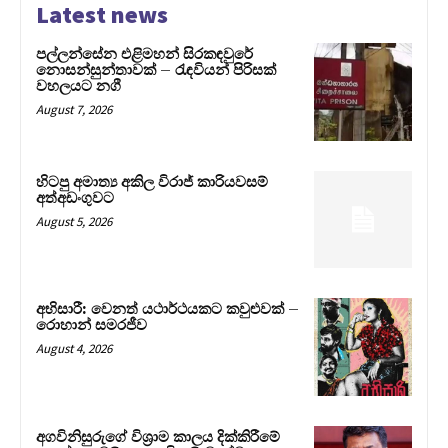
Latest news
පල්ලන්සේන එළිමහන් සිරකඳවුරේ
නොසන්සුන්තාවක් – රැඳවියන් පිරිසක්
වහලයට නගී
August 7, 2026
හිටපු අමාත්‍ය අකිල විරාජ් කාරියවසම්
අත්අඩංගුවට
August 5, 2026
අභිසාරී: වෙනත් යථාර්ථයකට කවුළුවක් –
රොහාන් සමරජීව
August 4, 2026
අගවිනිසුරුගේ විශ්‍රාම කාලය දික්කිරීමේ