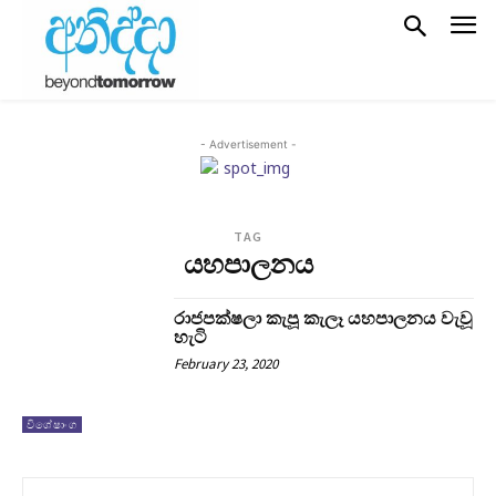
- Advertisement -
TAG
යහපාලනය
රාජපක්ෂලා කැපූ කැලෑ යහපාලනය වැවූ
හැටි
February 23, 2020
විශේෂාංග