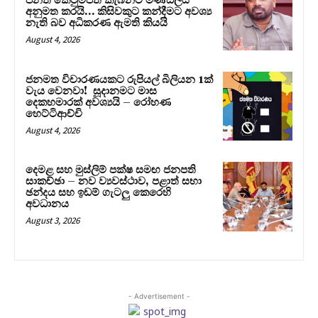
පනත් කෙටුම්පත කැබිනට් මණ්ඩලය
අනුමත කරයි… කිසිවකුට කන්දීමට අවශ්‍ය
නැති බව අධිකරණ ඇමති කියයි
August 4, 2026
ජනමත විචාරණයකට රුපියල් බිලියන 1ක්
වැය වෙනවා! සූදානමට මාස
දෙකහමාරක් අවශ්‍යයි – රෝහණ
හෙට්ටිආච්චි
August 4, 2026
දෙමළ සහ මුස්ලිම් පක්ෂ සමඟ ජනපති
සාකච්ඡා – නව ව්‍යවස්ථාව, පළාත් සභා
ඡන්දය සහ ඉඩම් ගැටලු කෙරෙහි
අවධානය
August 3, 2026
- Advertisement -