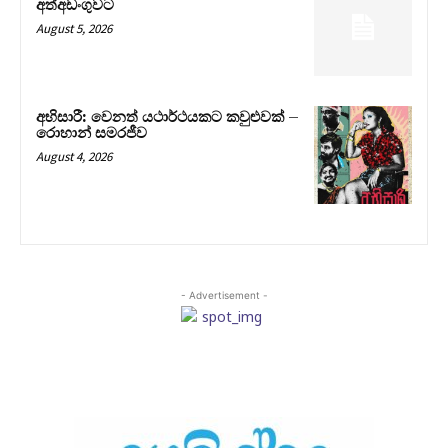
අත්අඩංගුවට
August 5, 2026
අභිසාරී: වෙනත් යථාර්ථයකට කවුළුවක් –
රොහාන් සමරජීව
August 4, 2026
- Advertisement -