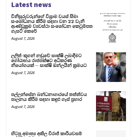
Latest news
විනිසුරුවරුන්ගේ විශ්‍රාම වයස් සීමා
සංශෝධනය කිරීම සඳහා වන 22 වැනි
ආණ්ඩුක්‍රම ව්‍යවස්ථා සංශෝධන කෙටුම්පත
ගැසට් කෙරේ
August 7, 2026
ලලිත්-කූගන් නඩුවේ සාක්ෂි ලබාදීමට
ගෝඨාභය රාජපක්ෂට අධිකරණ
නියෝගයක් – සාක්ෂි ඔන්ලයින් ක්‍රමයට
August 7, 2026
පල්ලන්සේන බන්ධනාගාරයේ තත්ත්වය
පාලනය කිරීම සඳහා කඳුළු ගෑස් ප්‍රහාර
August 7, 2026
හිටපු අමාත්‍ය අකිල විරාජ් කාරියවසම්