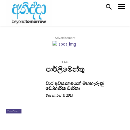
- Advertisement -
TAG
පාර්ලිමේන්තු
වාර අවසානයෙන් මඟහැරුණු
වෝහාරික වාර්තා
December 9, 2019
විශේෂාංග