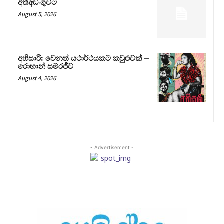
අත්අඩංගුවට
August 5, 2026
අභිසාරී: වෙනත් යථාර්ථයකට කවුළුවක් –
රොහාන් සමරජීව
August 4, 2026
- Advertisement -