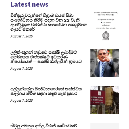
Latest news
විනිසුරුවරුන්ගේ විශ්‍රාම වයස් සීමා
සංශෝධනය කිරීම සඳහා වන 22 වැනි
ආණ්ඩුක්‍රම ව්‍යවස්ථා සංශෝධන කෙටුම්පත
ගැසට් කෙරේ
August 7, 2026
ලලිත්-කූගන් නඩුවේ සාක්ෂි ලබාදීමට
ගෝඨාභය රාජපක්ෂට අධිකරණ
නියෝගයක් – සාක්ෂි ඔන්ලයින් ක්‍රමයට
August 7, 2026
පල්ලන්සේන බන්ධනාගාරයේ තත්ත්වය
පාලනය කිරීම සඳහා කඳුළු ගෑස් ප්‍රහාර
August 7, 2026
හිටපු අමාත්‍ය අකිල විරාජ් කාරියවසම්