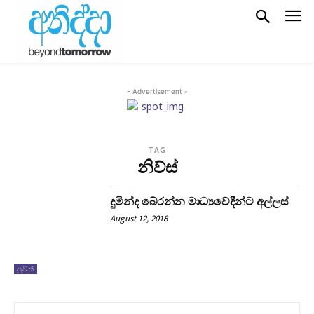
- Advertisement -
TAG
නිව්ස්
දුමින්ද බේරන්න මාධ්‍යවේදීන්ට අල්ලස්
August 12, 2018
පුවත්